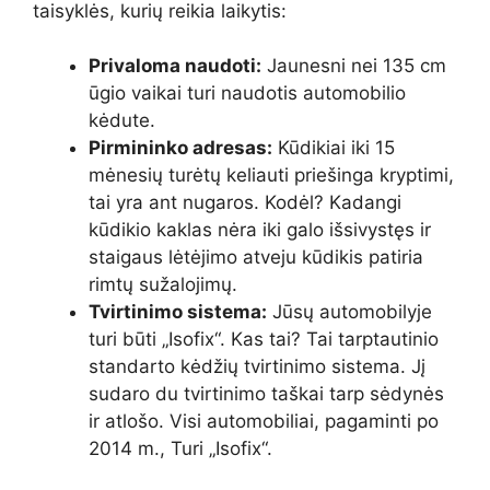
taisyklės, kurių reikia laikytis:
Privaloma naudoti:
Jaunesni nei 135 cm
ūgio vaikai turi naudotis automobilio
kėdute.
Pirmininko adresas:
Kūdikiai iki 15
mėnesių turėtų keliauti priešinga kryptimi,
tai yra ant nugaros. Kodėl? Kadangi
kūdikio kaklas nėra iki galo išsivystęs ir
staigaus lėtėjimo atveju kūdikis patiria
rimtų sužalojimų.
Tvirtinimo sistema:
Jūsų automobilyje
turi būti „Isofix“. Kas tai? Tai tarptautinio
standarto kėdžių tvirtinimo sistema. Jį
sudaro du tvirtinimo taškai tarp sėdynės
ir atlošo. Visi automobiliai, pagaminti po
2014 m., Turi „Isofix“.