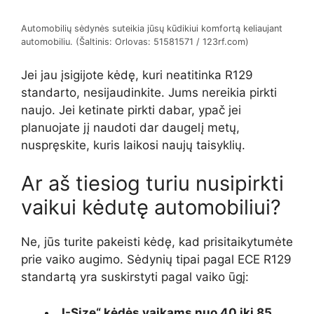
Automobilių sėdynės suteikia jūsų kūdikiui komfortą keliaujant
automobiliu. (Šaltinis: Orlovas: 51581571 / 123rf.com)
Jei jau įsigijote kėdę, kuri neatitinka R129
standarto, nesijaudinkite. Jums nereikia pirkti
naujo. Jei ketinate pirkti dabar, ypač jei
planuojate jį naudoti dar daugelį metų,
nuspręskite, kuris laikosi naujų taisyklių.
Ar aš tiesiog turiu nusipirkti
vaikui kėdutę automobiliui?
Ne, jūs turite pakeisti kėdę, kad prisitaikytumėte
prie vaiko augimo. Sėdynių tipai pagal ECE R129
standartą yra suskirstyti pagal vaiko ūgį:
„I-Size“ kėdės vaikams nuo 40 iki 85