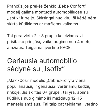
Prancūzijos prekės ženklo „Bébé Confort“
modelį galima montuoti automobiliuose su
„Isofix“ ir be jo. Skirtingai nuo kitų, ši kėdė nėra
skirta kūdikiams ar mažiems vaikams.
Tai gera vieta 2 ir 3 grupių keleiviams. Ji
prisitaiko prie jūsų vaiko augimo nuo 4 metų
amžiaus. Teigiamai įvertino RACE.
Geriausia automobilio
sėdynė su „Isofix“
„Maxi-Cosi“ modelis „CabrioFix“ yra viena
populiariausių ir geriausiai vertinamų kėdžių
rinkoje. Jis skirtas 0+ grupei, tai yra, apima
kūdikius nuo gimimo iki maždaug 12–15
mėnesių amžiaus. Tai taip pat teigiamai įvertino