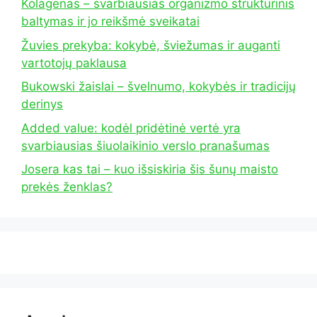
Kolagenas – svarbiausias organizmo struktūrinis
baltymas ir jo reikšmė sveikatai
Žuvies prekyba: kokybė, šviežumas ir auganti
vartotojų paklausa
Bukowski žaislai – švelnumo, kokybės ir tradicijų
derinys
Added value: kodėl pridėtinė vertė yra
svarbiausias šiuolaikinio verslo pranašumas
Josera kas tai – kuo išsiskiria šis šunų maisto
prekės ženklas?