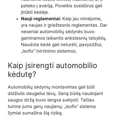
pateko į avariją. Poveikis susidūrus gali
įtrūkti kėdėje.
Nauji reglamentai:
Kaip jau minėjome,
yra naujas ir griežtesnis reglamentas. Dar
neseniai automobilių sėdynės buvo
gaminamos laikantis ankstesnių taisyklių.
Naudota kėdė gali neturėti, pavyzdžiui,
„Isofix“ tvirtinimo sistemos.
Kaip įsirengti automobilio
kėdutę?
Automobilių sėdynių montavimas gali būti
didžiulis daugeliui tėvų. Seną būdą naudojant
saugos diržą buvo lengva suklysti. Tačiau
turime jums gerų naujienų: „Isofix“ sistema
žymiai sumažina šią riziką.