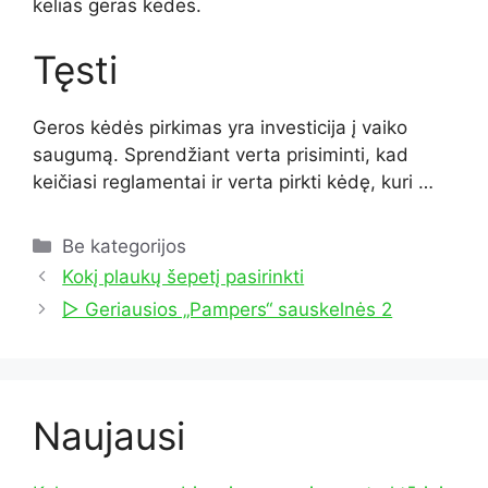
kelias geras kėdes.
Tęsti
Geros kėdės pirkimas yra investicija į vaiko
saugumą. Sprendžiant verta prisiminti, kad
keičiasi reglamentai ir verta pirkti kėdę, kuri …
Kategorijos
Be kategorijos
Kokį plaukų šepetį pasirinkti
▷ Geriausios „Pampers“ sauskelnės 2
Naujausi