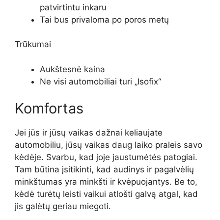
patvirtintu inkaru
Tai bus privaloma po poros metų
Trūkumai
Aukštesnė kaina
Ne visi automobiliai turi „Isofix“
Komfortas
Jei jūs ir jūsų vaikas dažnai keliaujate
automobiliu, jūsų vaikas daug laiko praleis savo
kėdėje. Svarbu, kad joje jaustumėtės patogiai.
Tam būtina įsitikinti, kad audinys ir pagalvėlių
minkštumas yra minkšti ir kvėpuojantys. Be to,
kėdė turėtų leisti vaikui atlošti galvą atgal, kad
jis galėtų geriau miegoti.