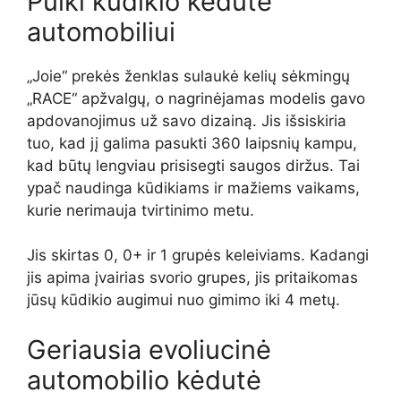
Puiki kūdikio kėdutė
automobiliui
„Joie“ prekės ženklas sulaukė kelių sėkmingų
„RACE“ apžvalgų, o nagrinėjamas modelis gavo
apdovanojimus už savo dizainą. Jis išsiskiria
tuo, kad jį galima pasukti 360 laipsnių kampu,
kad būtų lengviau prisisegti saugos diržus. Tai
ypač naudinga kūdikiams ir mažiems vaikams,
kurie nerimauja tvirtinimo metu.
Jis skirtas 0, 0+ ir 1 grupės keleiviams. Kadangi
jis apima įvairias svorio grupes, jis pritaikomas
jūsų kūdikio augimui nuo gimimo iki 4 metų.
Geriausia evoliucinė
automobilio kėdutė