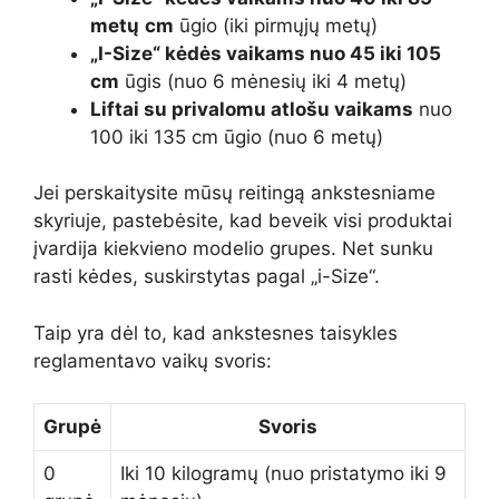
metų
cm
ūgio (iki pirmųjų metų)
„I-Size“ kėdės vaikams nuo 45 iki 105
cm
ūgis (nuo 6 mėnesių iki 4 metų)
Liftai su privalomu atlošu vaikams
nuo
100 iki 135 cm ūgio (nuo 6 metų)
Jei perskaitysite mūsų reitingą ankstesniame
skyriuje, pastebėsite, kad beveik visi produktai
įvardija kiekvieno modelio grupes. Net sunku
rasti kėdes, suskirstytas pagal „i-Size“.
Taip yra dėl to, kad ankstesnes taisykles
reglamentavo vaikų svoris:
Grupė
Svoris
0
Iki 10 kilogramų (nuo pristatymo iki 9