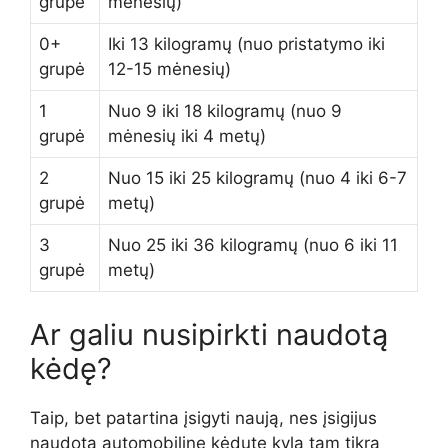
grupė
mėnesių)
0+
Iki 13 kilogramų (nuo pristatymo iki
grupė
12-15 mėnesių)
1
Nuo 9 iki 18 kilogramų (nuo 9
grupė
mėnesių iki 4 metų)
2
Nuo 15 iki 25 kilogramų (nuo 4 iki 6-7
grupė
metų)
3
Nuo 25 iki 36 kilogramų (nuo 6 iki 11
grupė
metų)
Ar galiu nusipirkti naudotą
kėdę?
Taip, bet patartina įsigyti naują, nes įsigijus
naudotą automobilinę kėdutę kyla tam tikra