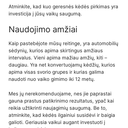
Atminkite, kad kuo geresnės kėdės pirkimas yra
investicija į jūsų vaikų saugumą.
Naudojimo amžiai
Kaip pastebėjote mūsų reitinge, yra automobilių
sėdynių, kurios apima skirtingus amžiaus
intervalus. Vieni apima mažiau amžių, kiti –
daugiau. Yra net konvertuojamų kėdžių, kurios
apima visas svorio grupes ir kurias galima
naudoti nuo vaiko gimimo iki 12 metų.
Mes jų nerekomenduojame, nes jie paprastai
gauna prastus patikrinimo rezultatus, ypač kai
reikia užtikrinti naujagimių saugumą. Be to,
atminkite, kad kėdės ilgainiui susidėvi ir baigia
galioti. Geriausia vaikui augant investuoti į