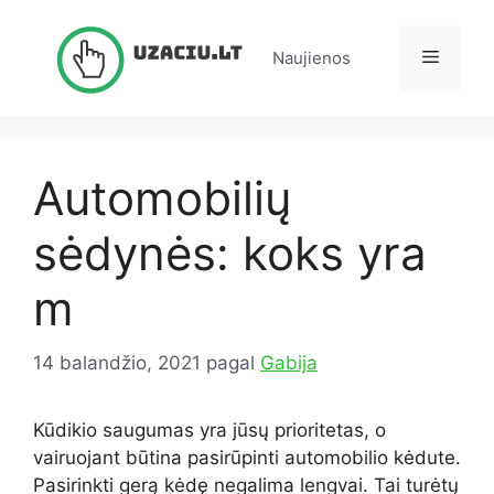
Pereiti
prie
Meniu
Naujienos
turinio
Automobilių
sėdynės: koks yra
m
14 balandžio, 2021
pagal
Gabija
Kūdikio saugumas yra jūsų prioritetas, o
vairuojant būtina pasirūpinti automobilio kėdute.
Pasirinkti gerą kėdę negalima lengvai. Tai turėtų