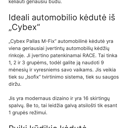
keliauti geriausiu būdu.
Ideali automobilio kėdutė iš
„Cybex“
„Cybex Pallas M-Fix“ automobilinė kėdutė yra
viena geriausiai įvertintų automobilių kėdžių
rinkoje. Ji įvertino patenkinamai RACE. Tai tinka
1, 2 ir 3 grupėms, todėl galite ją naudoti 9
mėnesių ir vyresniems savo vaikams. Jis veikia
tiek su „Isofix“ tvirtinimo sistema, tiek su saugos
diržu.
Jis yra modernaus dizaino ir yra 16 skirtingų
spalvų. Be to, tai leidžia galvą atsilošti tik esant
1 grupės režimui.