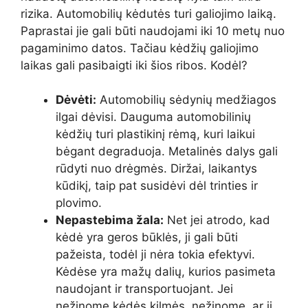
rizika. Automobilių kėdutės turi galiojimo laiką.
Paprastai jie gali būti naudojami iki 10 metų nuo
pagaminimo datos. Tačiau kėdžių galiojimo
laikas gali pasibaigti iki šios ribos. Kodėl?
Dėvėti:
Automobilių sėdynių medžiagos
ilgai dėvisi. Dauguma automobilinių
kėdžių turi plastikinį rėmą, kuri laikui
bėgant degraduoja. Metalinės dalys gali
rūdyti nuo drėgmės. Diržai, laikantys
kūdikį, taip pat susidėvi dėl trinties ir
plovimo.
Nepastebima žala:
Net jei atrodo, kad
kėdė yra geros būklės, ji gali būti
pažeista, todėl ji nėra tokia efektyvi.
Kėdėse yra mažų dalių, kurios pasimeta
naudojant ir transportuojant. Jei
nežinome kėdės kilmės, nežinome, ar ji