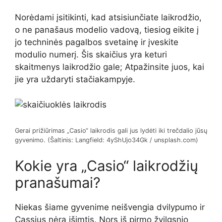
Norėdami įsitikinti, kad atsisiunčiate laikrodžio,
o ne panašaus modelio vadovą, tiesiog eikite į
jo techninės pagalbos svetainę ir įveskite
modulio numerį. Šis skaičius yra keturi
skaitmenys laikrodžio gale; Atpažinsite juos, kai
jie yra uždaryti stačiakampyje.
Gerai prižiūrimas „Casio“ laikrodis gali jus lydėti iki trečdalio jūsų
gyvenimo. (Šaltinis: Langfield: 4yShUjo34Gk / unsplash.com)
Kokie yra „Casio“ laikrodžių
pranašumai?
Niekas šiame gyvenime neišvengia dvilypumo ir
Cassius nėra išimtis. Nors iš pirmo žvilgsnio