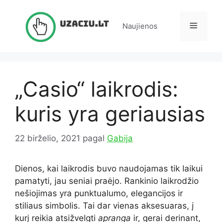
Pereiti
prie
Meniu
Naujienos
turinio
„Casio“ laikrodis:
kuris yra geriausias
22 birželio, 2021
pagal
Gabija
Dienos, kai laikrodis buvo naudojamas tik laikui
pamatyti, jau seniai praėjo. Rankinio laikrodžio
nešiojimas yra punktualumo, elegancijos ir
stiliaus simbolis. Tai dar vienas aksesuaras, į
kurį reikia atsižvelgti
apranga
ir, gerai derinant,