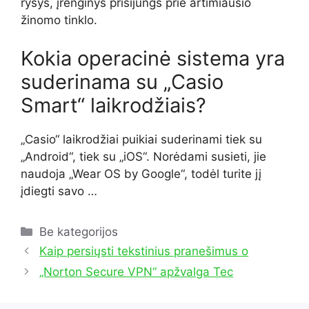
ryšys, įrenginys prisijungs prie artimiausio
žinomo tinklo.
Kokia operacinė sistema yra
suderinama su „Casio
Smart“ laikrodžiais?
„Casio“ laikrodžiai puikiai suderinami tiek su
„Android“, tiek su „iOS“. Norėdami susieti, jie
naudoja „Wear OS by Google“, todėl turite jį
įdiegti savo …
Kategorijos
Be kategorijos
Kaip persiųsti tekstinius pranešimus o
„Norton Secure VPN“ apžvalga Tec