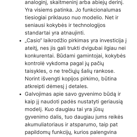
analoginį, skaitmeninį arba abiejų derinį.
Yra visiems patinka. Jo funkcionalumas
tiesiogiai priklauso nuo modelio. Net ir
seniausi kokybės ir technologijos
standartai yra atnaujinti.
„Casio“ laikrodžio pirkimas yra investicija į
ateitį, nes jis gali trukti dvigubai ilgiau nei
konkurentai. Būdami gamintojai, kokybės
kontrolė vykdoma pagal jų pačių
taisykles, o ne trečiųjų šalių rankose.
Norint išvengti kopijos pirkimo, būtina
atkreipti dėmesį į detales.
Galvojimas apie savo gyvenimo būdą ir
kaip jį naudoti padės nustatyti geriausią
modelį. Kuo daugiau tai yra jūsų
gyvenimo dalis, tuo daugiau jums reikės
akumuliatoriaus ir atsparumo, taip pat
papildomų funkcijų, kurios palengvina