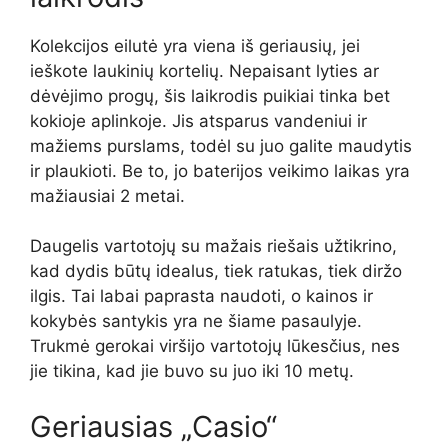
Kolekcijos eilutė yra viena iš geriausių, jei
ieškote laukinių kortelių. Nepaisant lyties ar
dėvėjimo progų, šis laikrodis puikiai tinka bet
kokioje aplinkoje. Jis atsparus vandeniui ir
mažiems purslams, todėl su juo galite maudytis
ir plaukioti. Be to, jo baterijos veikimo laikas yra
mažiausiai 2 metai.
Daugelis vartotojų su mažais riešais užtikrino,
kad dydis būtų idealus, tiek ratukas, tiek diržo
ilgis. Tai labai paprasta naudoti, o kainos ir
kokybės santykis yra ne šiame pasaulyje.
Trukmė gerokai viršijo vartotojų lūkesčius, nes
jie tikina, kad jie buvo su juo iki 10 metų.
Geriausias „Casio“