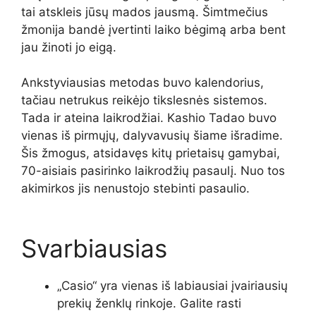
tai atskleis jūsų mados jausmą. Šimtmečius
žmonija bandė įvertinti laiko bėgimą arba bent
jau žinoti jo eigą.
Ankstyviausias metodas buvo kalendorius,
tačiau netrukus reikėjo tikslesnės sistemos.
Tada ir ateina laikrodžiai. Kashio Tadao buvo
vienas iš pirmųjų, dalyvavusių šiame išradime.
Šis žmogus, atsidavęs kitų prietaisų gamybai,
70-aisiais pasirinko laikrodžių pasaulį. Nuo tos
akimirkos jis nenustojo stebinti pasaulio.
Svarbiausias
„Casio“ yra vienas iš labiausiai įvairiausių
prekių ženklų rinkoje. Galite rasti