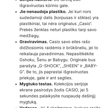
išgraviruotas kūrinio gale.
Jie nenaudoja plastiko.
Jei kuri nors
sudedamoji dalis (korpusas ir stiklas) yra
plastikiniai, tai nėra originalus „Casio“.
Prekės ženklas neturi plastiko tarp savo
medžiagų.
Graviravimas.
Casio savo eiles rašo
didžiosiomis raidėmis ir brūkšneliu, jei to
reikalauja pavadinimas. Nepasitikėkite
Gshoku, Šenu ar Babygu. Originale bus
parašyta „G-SHOCK“, „SHEEN“ ir „BABY-
G“. Be to, jis paprastai išgraviruotas
priekyje, gale ir ant sagties.
Mygtuko testas.
Kolekcijos serijoje
ekrane pasirodys žodis CASIO, jei 5
sekundes palaikysite nuspaudę dešinįjį
mygtuką.