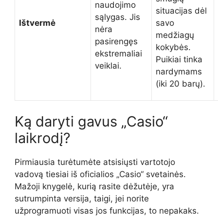
naudojimo
situacijas dėl
sąlygas. Jis
Ištvermė
savo
nėra
medžiagų
pasirengęs
kokybės.
ekstremaliai
Puikiai tinka
veiklai.
nardymams
(iki 20 barų).
Ką daryti gavus „Casio“
laikrodį?
Pirmiausia turėtumėte atsisiųsti vartotojo
vadovą tiesiai iš oficialios „Casio“ svetainės.
Mažoji knygelė, kurią rasite dėžutėje, yra
sutrumpinta versija, taigi, jei norite
užprogramuoti visas jos funkcijas, to nepakaks.