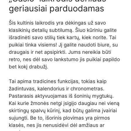
geriausiai parduodamas
Šis kultinis laikrodis yra dėkingas už savo
klasikinių detalių subtilumą. Šiuo kūriniu galite
išradinėti savo stilių tiek kartų, kiek norite. Tai
puikiai tinka visiems! Jį galite naudoti biure, su
draugais ir net apsipirkti. Jums nereikia būti
retro, nes dėl savo lankstumo jis puikiai papildo
bet kokį drabužį.
Tai apima tradicines funkcijas, tokias kaip
žadintuvas, kalendorius ir chronometras.
Pastarasis aktyvuojamas iš šoninių mygtukų.
Kai kurie žmonės netgi įsigijo daugiau nei vieną
skirtingų spalvų kūrinį, kad būtų galima įvairiai
sujungti. Be to, išorinis plovimas yra pirmos
klasės, nes jis nenusidėvi dėl amžiaus ar