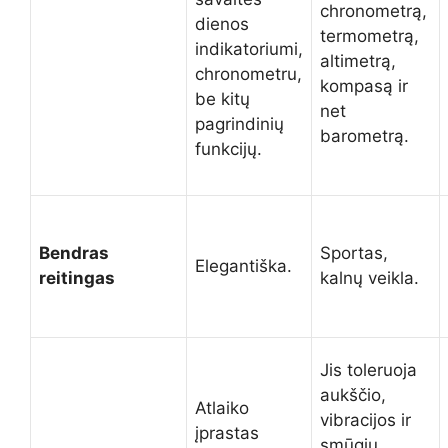
chronometrą,
dienos
termometrą,
indikatoriumi,
altimetrą,
chronometru,
kompasą ir
be kitų
net
pagrindinių
barometrą.
funkcijų.
Bendras
Sportas,
Elegantiška.
reitingas
kalnų veikla.
Jis toleruoja
aukščio,
Atlaiko
vibracijos ir
įprastas
smūgių