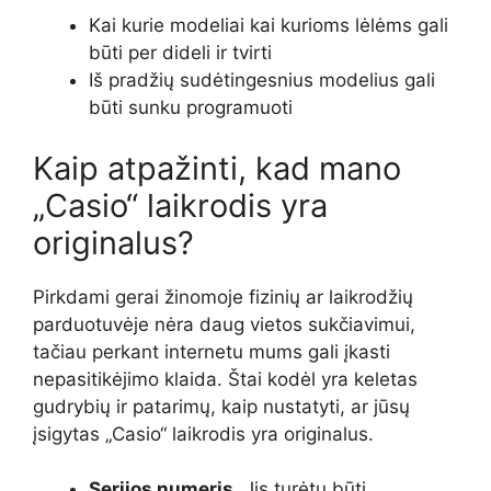
Kai kurie modeliai kai kurioms lėlėms gali
būti per dideli ir tvirti
Iš pradžių sudėtingesnius modelius gali
būti sunku programuoti
Kaip atpažinti, kad mano
„Casio“ laikrodis yra
originalus?
Pirkdami gerai žinomoje fizinių ar laikrodžių
parduotuvėje nėra daug vietos sukčiavimui,
tačiau perkant internetu mums gali įkasti
nepasitikėjimo klaida. Štai kodėl yra keletas
gudrybių ir patarimų, kaip nustatyti, ar jūsų
įsigytas „Casio“ laikrodis yra originalus.
Serijos numeris.
Jis turėtų būti