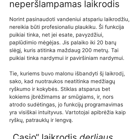
neperšlampamas laikrodis
Norint pasinaudoti vandeniui atspariu laikrodžiu,
nereikia būti profesionaliu plaukiku. Ši funkcija
puikiai tinka, net jei esate, pavyzdžiui,
paplūdimio mėgėjas. Jis palaiko iki 20 barų
slėgį, kuris atitinka maždaug 200 metrų. Tai
puikiai tinka nardymui ir paviršiniam nardymui.
Tie, kuriems buvo malonu išbandyti šį laikrodį,
sako, kad nuotraukos neatitinka medžiagų
ryškumo ir kokybės. Stiklas atsparus bet
kokiems įbrėžimams ar smūgiams, ir, nors
atrodo sudėtingas, jo funkcijų programavimas
yra visiškai intuityvus. Vartotojai apibrėžia kaip
ryškų, patrauklų ir lengvą.
„Casio“ laikrodis
derliaus