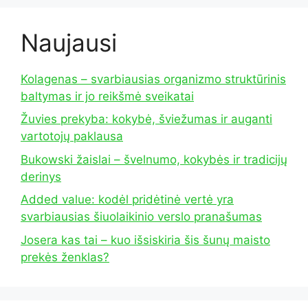
Naujausi
Kolagenas – svarbiausias organizmo struktūrinis
baltymas ir jo reikšmė sveikatai
Žuvies prekyba: kokybė, šviežumas ir auganti
vartotojų paklausa
Bukowski žaislai – švelnumo, kokybės ir tradicijų
derinys
Added value: kodėl pridėtinė vertė yra
svarbiausias šiuolaikinio verslo pranašumas
Josera kas tai – kuo išsiskiria šis šunų maisto
prekės ženklas?