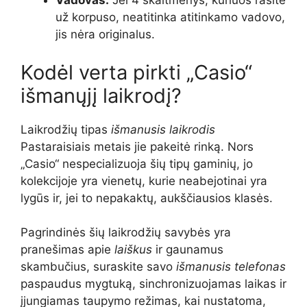
Vadovas.
Jei 4 skaitmenys, kuriuos rasite
už korpuso, neatitinka atitinkamo vadovo,
jis nėra originalus.
Kodėl verta pirkti „Casio“
išmanųjį laikrodį?
Laikrodžių tipas
išmanusis laikrodis
Pastaraisiais metais jie pakeitė rinką. Nors
„Casio“ nespecializuoja šių tipų gaminių, jo
kolekcijoje yra vienetų, kurie neabejotinai yra
lygūs ir, jei to nepakaktų, aukščiausios klasės.
Pagrindinės šių laikrodžių savybės yra
pranešimas apie
laiškus
ir gaunamus
skambučius, suraskite savo
išmanusis telefonas
paspaudus mygtuką, sinchronizuojamas laikas ir
įjungiamas taupymo režimas, kai nustatoma,