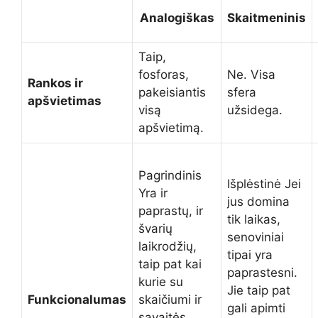
Analogiškas
Skaitmeninis
Taip,
fosforas,
Ne. Visa
Rankos ir
pakeisiantis
sfera
apšvietimas
visą
užsidega.
apšvietimą.
Pagrindinis
Išplėstinė Jei
Yra ir
jus domina
paprastų, ir
tik laikas,
švarių
senoviniai
laikrodžių,
tipai yra
taip pat kai
paprastesni.
kurie su
Jie taip pat
Funkcionalumas
skaičiumi ir
gali apimti
savaitės