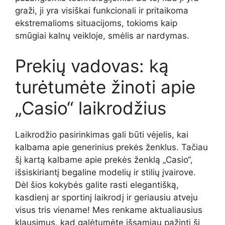
graži, ji yra visiškai funkcionali ir pritaikoma
ekstremalioms situacijoms, tokioms kaip
smūgiai kalnų veikloje, smėlis ar nardymas.
Prekių vadovas: ką
turėtumėte žinoti apie
„Casio“ laikrodžius
Laikrodžio pasirinkimas gali būti vėjelis, kai
kalbama apie generinius prekės ženklus. Tačiau
šį kartą kalbame apie prekės ženklą „Casio“,
išsiskiriantį begaline modelių ir stilių įvairove.
Dėl šios kokybės galite rasti elegantišką,
kasdienį ar sportinį laikrodį ir geriausiu atveju
visus tris viename! Mes renkame aktualiausius
klausimus, kad galėtumėte išsamiau pažinti šį