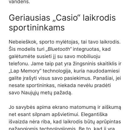
vandens.
Geriausias „Casio“ laikrodis
sportininkams
Nebeieškok, sporto mylėtojas, tai tavo laikrodis.
Šis modelis turi
„Bluetooth“
integruotas, kad
galėtumėte susieti jį su savo mobiliuoju
telefonu. Jame taip pat yra žingsninis skaitiklis ir
„Lap Memory“ technologija, kuria naudodamiesi
galite įrašyti visus savo pasiekimus. Panašiai, jei
nesate sportininkas, niekada nevėlu pradėti
savo Naujųjų metų pažadą.
Jo savybės apima ekrano matomumą ir aiškumą
net esant silpnam apšvietimui. Elegantiška
išvaizda nėra riba, kad laikrodis būtų aprūpintas
pažangiomis technologijomis. Be to, kad ji yra