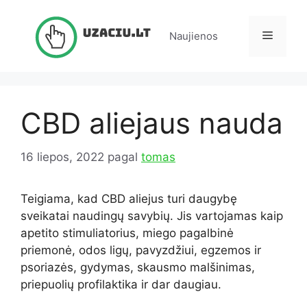
Pereiti
prie
Meniu
Naujienos
turinio
CBD aliejaus nauda
16 liepos, 2022
pagal
tomas
Teigiama, kad CBD aliejus turi daugybę
sveikatai naudingų savybių. Jis vartojamas kaip
apetito stimuliatorius, miego pagalbinė
priemonė, odos ligų, pavyzdžiui, egzemos ir
psoriazės, gydymas, skausmo malšinimas,
priepuolių profilaktika ir dar daugiau.