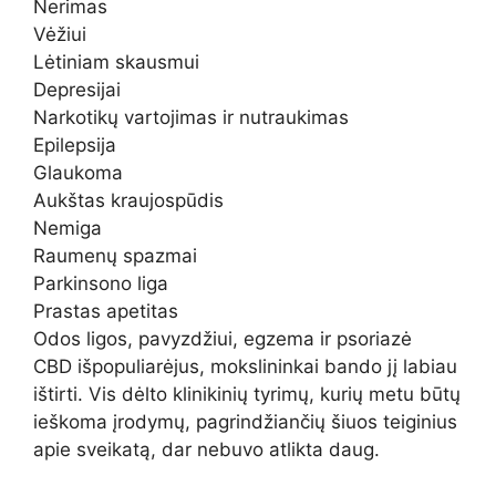
Nerimas
Vėžiui
Lėtiniam skausmui
Depresijai
Narkotikų vartojimas ir nutraukimas
Epilepsija
Glaukoma
Aukštas kraujospūdis
Nemiga
Raumenų spazmai
Parkinsono liga
Prastas apetitas
Odos ligos, pavyzdžiui, egzema ir psoriazė
CBD išpopuliarėjus, mokslininkai bando jį labiau
ištirti. Vis dėlto klinikinių tyrimų, kurių metu būtų
ieškoma įrodymų, pagrindžiančių šiuos teiginius
apie sveikatą, dar nebuvo atlikta daug.