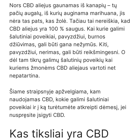
Nors CBD aliejus gaunamas iš kanapių – tų
pačių augalų, iš kurių auginama marihuana, jis
nėra tas pats, kas žolė. Tačiau tai nereiškia, kad
CBD aliejus yra 100 % saugus. Kai kurie galimi
šalutiniai poveikiai, pavyzdžiui, burnos
džiūvimas, gali būti gana nežymūs. Kiti,
pavyzdžiui, nerimas, gali būti reikšmingesni. O
dėl tam tikrų galimų šalutinių poveikių kai
kuriems žmonėms CBD aliejaus vartoti net
nepatartina.
Šiame straipsnyje apžvelgiama, kam
naudojamas CBD, kokie galimi šalutiniai
poveikiai ir į ką turėtumėte atkreipti dėmesį, jei
nuspręsite įsigyti CBD.
Kas tiksliai yra CBD