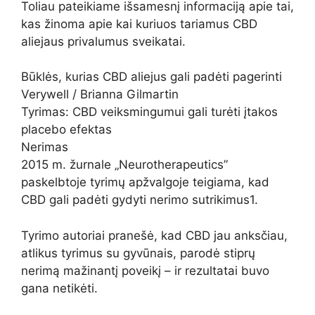
Toliau pateikiame išsamesnį informaciją apie tai,
kas žinoma apie kai kuriuos tariamus CBD
aliejaus privalumus sveikatai.
Būklės, kurias CBD aliejus gali padėti pagerinti
Verywell / Brianna Gilmartin
Tyrimas: CBD veiksmingumui gali turėti įtakos
placebo efektas
Nerimas
2015 m. žurnale „Neurotherapeutics”
paskelbtoje tyrimų apžvalgoje teigiama, kad
CBD gali padėti gydyti nerimo sutrikimus1.
Tyrimo autoriai pranešė, kad CBD jau anksčiau,
atlikus tyrimus su gyvūnais, parodė stiprų
nerimą mažinantį poveikį – ir rezultatai buvo
gana netikėti.