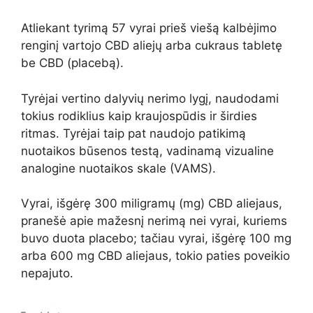
Atliekant tyrimą 57 vyrai prieš viešą kalbėjimo
renginį vartojo CBD aliejų arba cukraus tabletę
be CBD (placebą).
Tyrėjai vertino dalyvių nerimo lygį, naudodami
tokius rodiklius kaip kraujospūdis ir širdies
ritmas. Tyrėjai taip pat naudojo patikimą
nuotaikos būsenos testą, vadinamą vizualine
analogine nuotaikos skale (VAMS).
Vyrai, išgėrę 300 miligramų (mg) CBD aliejaus,
pranešė apie mažesnį nerimą nei vyrai, kuriems
buvo duota placebo; tačiau vyrai, išgėrę 100 mg
arba 600 mg CBD aliejaus, tokio paties poveikio
nepajuto.