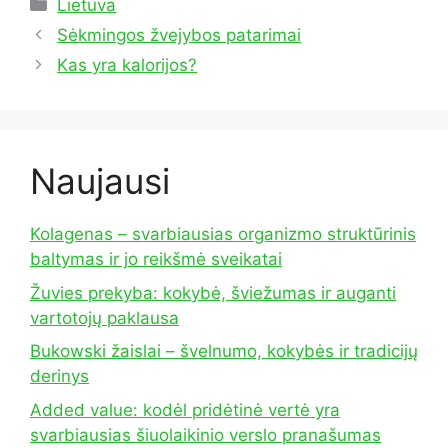
Kategorijos
Lietuva
Sėkmingos žvejybos patarimai
Kas yra kalorijos?
Naujausi
Kolagenas – svarbiausias organizmo struktūrinis
baltymas ir jo reikšmė sveikatai
Žuvies prekyba: kokybė, šviežumas ir auganti
vartotojų paklausa
Bukowski žaislai – švelnumo, kokybės ir tradicijų
derinys
Added value: kodėl pridėtinė vertė yra
svarbiausias šiuolaikinio verslo pranašumas