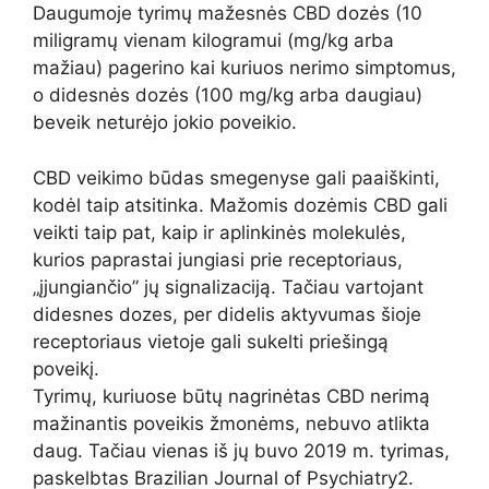
Daugumoje tyrimų mažesnės CBD dozės (10
miligramų vienam kilogramui (mg/kg arba
mažiau) pagerino kai kuriuos nerimo simptomus,
o didesnės dozės (100 mg/kg arba daugiau)
beveik neturėjo jokio poveikio.
CBD veikimo būdas smegenyse gali paaiškinti,
kodėl taip atsitinka. Mažomis dozėmis CBD gali
veikti taip pat, kaip ir aplinkinės molekulės,
kurios paprastai jungiasi prie receptoriaus,
„įjungiančio” jų signalizaciją. Tačiau vartojant
didesnes dozes, per didelis aktyvumas šioje
receptoriaus vietoje gali sukelti priešingą
poveikį.
Tyrimų, kuriuose būtų nagrinėtas CBD nerimą
mažinantis poveikis žmonėms, nebuvo atlikta
daug. Tačiau vienas iš jų buvo 2019 m. tyrimas,
paskelbtas Brazilian Journal of Psychiatry2.