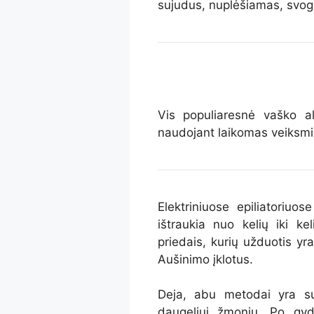
sujudus, nuplėšiamas, svogū
Vis populiaresnė vaško a
naudojant laikomas veiksmi
Elektriniuose epiliatoriuo
ištraukia nuo kelių iki ke
priedais, kurių užduotis y
Aušinimo įklotus.
Deja, abu metodai yra su
daugeliui žmonių. Po gyd