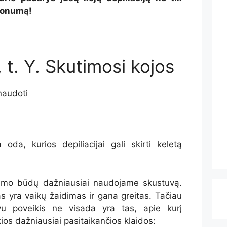
alonumą!
 t. Y. Skutimosi kojos
naudoti
da, kurios depiliacijai gali skirti keletą
inimo būdų dažniausiai naudojame skustuvą.
 yra vaikų žaidimas ir gana greitas. Tačiau
vu poveikis ne visada yra tas, apie kurį
ios dažniausiai pasitaikančios klaidos: