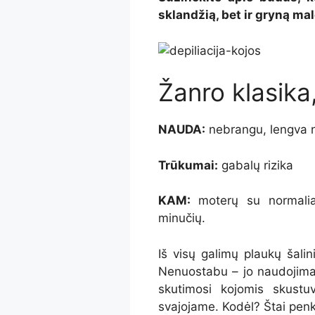
sklandžią, bet ir gryną m
Žanro klasika,
NAUDA:
nebrangu, lengva 
Trūkumai:
gabalų rizika
KAM:
moterų su normalia o
minučių.
Iš visų galimų plaukų šal
Nenuostabu – jo naudojimas
skutimosi kojomis skustu
svajojame. Kodėl? Štai penk