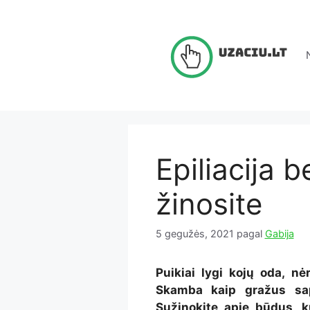
Pereiti
prie
turinio
Epiliacija 
žinosite
5 gegužės, 2021
pagal
Gabija
Puikiai lygi kojų oda, n
Skamba kaip gražus sap
Sužinokite apie būdus, k