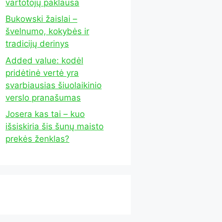
vartotojų paklausa
Bukowski žaislai –
švelnumo, kokybės ir
tradicijų derinys
Added value: kodėl
pridėtinė vertė yra
svarbiausias šiuolaikinio
verslo pranašumas
Josera kas tai – kuo
išsiskiria šis šunų maisto
prekės ženklas?