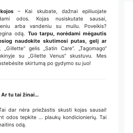
kojos
– Kai skubate, dažnai epiliuojate
dami odos. Kojas nusiskutate sausai,
deniu arba vandeniu su muilu. Poveikis?
degina odą.
Tuo tarpu, norėdami mėgautis
iesiog naudokite skutimosi putas, gelį ar
 „Gillette“ gelis „Satin Care“. „Tagomago“
inkinyje su „Gilette Venus“ skustuvu. Mes
stebėsite skirtumą po gydymo su juo!
Ar tu tai žinai…
Tai dar nėra priežastis skusti kojas sausai!
nt odos tepkite … plaukų kondicionierių. Tai
maitins odą.