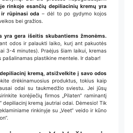
e rinkoje esančių depiliacinių kremų yra
ir rūpinasi oda
– dėl to po gydymo kojos
sveikos bei gražios.
s yra gera išeitis skubantiems žmonėms.
nt odos ir palaukti laiko, kurį ant pakuotės
ai 3-4 minutes). Praėjus šiam laikui, kremas
is pašalinamas plastikine mentele. Ir dabar!
epiliacinį kremą, atsižvelkite į savo odos
kite drėkinamuosius produktus, tokius kaip
ausai odai su taukmedžio sviestu. Jei jūsų
rinkite korėjiečių firmos „Pilaten“ raminantį
“ depiliacinį kremą jautriai odai. Dėmesio! Tik
eklaminiame rinkinyje su „Veet“ veido ir kūno
on“.