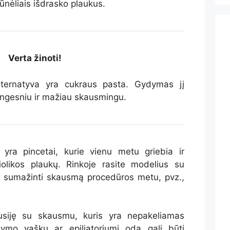
nėliais išdrasko plaukus.
Verta žinoti!
lternatyva yra cukraus pasta. Gydymas jį
ngesniu ir mažiau skausmingu.
se yra pincetai, kurie vienu metu griebia ir
liolikos plaukų. Rinkoje rasite modelius su
ra sumažinti skausmą procedūros metu, pvz.,
siję su skausmu, kuris yra nepakeliamas
ymo vašku ar epiliatoriumi oda gali būti