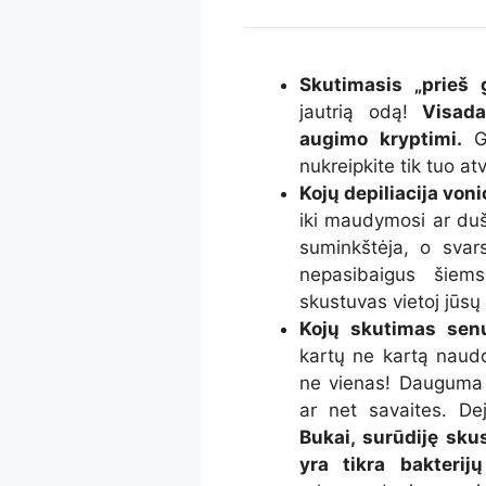
Skutimasis „prieš 
jautrią odą!
Visada 
augimo kryptimi.
G
nukreipkite tik tuo atv
Kojų depiliacija von
iki maudymosi ar duš
suminkštėja, o svars
nepasibaigus šiem
skustuvas vietoj jūsų
Kojų skutimas sen
kartų ne kartą naudo
ne vienas! Dauguma m
ar net savaites. De
Bukai, surūdiję sku
yra tikra bakterijų