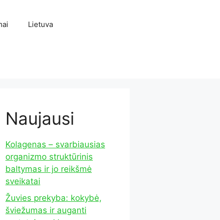
mai
Lietuva
Naujausi
Kolagenas – svarbiausias
organizmo struktūrinis
baltymas ir jo reikšmė
sveikatai
Žuvies prekyba: kokybė,
šviežumas ir auganti