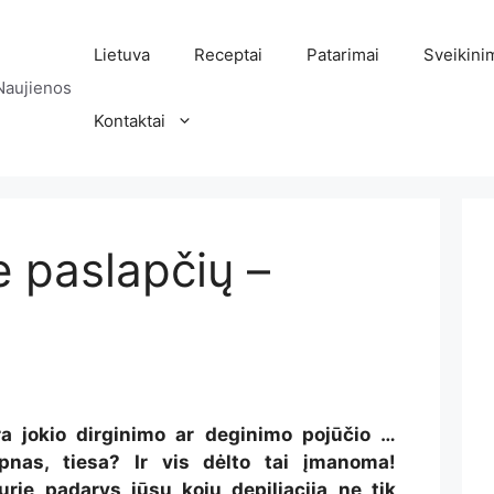
Lietuva
Receptai
Patarimai
Sveikini
Naujienos
Kontaktai
be paslapčių –
ėra jokio dirginimo ar deginimo pojūčio …
nas, tiesa? Ir vis dėlto tai įmanoma!
urie padarys jūsų kojų depiliaciją ne tik