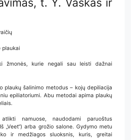
liavimas, t. Y. Vaškas ir
aičių
 plaukai
i žmonės, kurie negali sau leisti dažnai
io plaukų šalinimo metodus – kojų depiliacija
triniu epiliatoriumi. Abu metodai apima plaukų
iais.
e atlikti namuose, naudodami paruoštus
., Iš „Veet“) arba grožio salone. Gydymo metu
ko ir medžiagos sluoksnis, kuris, greitai