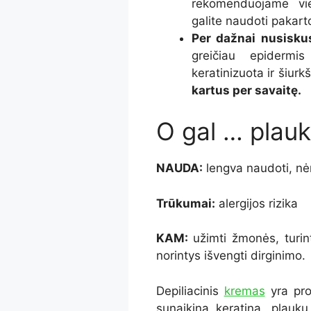
rekomenduojame vien
galite naudoti pakarto
Per dažnai nusiskus
greičiau epidermi
keratinizuota ir šiurkš
kartus per savaitę.
O gal … plau
NAUDA:
lengva naudoti, nėr
Trūkumai:
alergijos rizika
KAM:
užimti žmonės, turint
norintys išvengti dirginimo.
Depiliacinis
kremas
yra pro
sunaikina keratiną, plauk