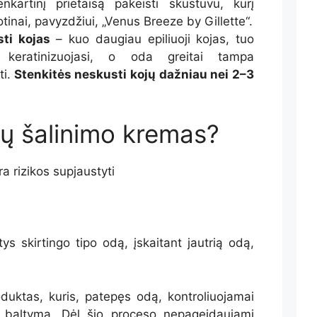
kartinį prietaisą pakeisti skustuvu, kurį
tinai, pavyzdžiui, „Venus Breeze by Gillette“.
ti kojas
– kuo daugiau epiliuoji kojas, tuo
s keratinizuojasi, o oda greitai tampa
ti.
Stenkitės neskusti kojų dažniau nei 2–3
kų šalinimo kremas?
a rizikos supjaustyti
ys skirtingo tipo odą, įskaitant jautrią odą,
duktas, kuris, patepęs odą, kontroliuojamai
ų baltymą. Dėl šio proceso nepageidaujami