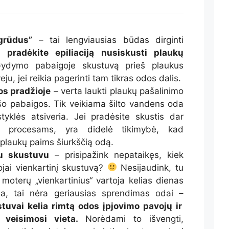
grūdus”
– tai lengviausias būdas dirginti
pradėkite epiliaciją nusiskusti plaukų
ydymo pabaigoje skustuvą prieš plaukus
eju, jei reikia pagerinti tam tikras odos dalis.
ios pradžioje
– verta laukti plaukų pašalinimo
o pabaigos. Tik veikiama šilto vandens oda
tyklės atsiveria. Jei pradėsite skustis dar
s procesams, yra didelė tikimybė, kad
 plaukų paims šiurkščią odą.
u skustuvu
– prisipažink nepataikęs, kiek
jai vienkartinį skustuvą?
Nesijaudink, tu
oterų „vienkartinius“ vartoja kelias dienas
ja, tai nėra geriausias sprendimas odai –
stuvai kelia rimtą odos įpjovimo pavojų ir
 veisimosi vieta.
Norėdami to išvengti,