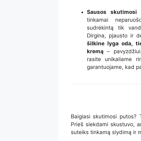
Sausos skutimosi 
tinkamai neparuoš
sudrėkintą tik van
Dirgina, pjausto ir 
šilkine lyga oda, t
kremą
– pavyzdžiui,
rasite unikaliame r
garantuojame, kad pa
Baigiasi skutimosi putos? 
Prieš siekdami skustuvo, a
suteiks tinkamą slydimą ir 