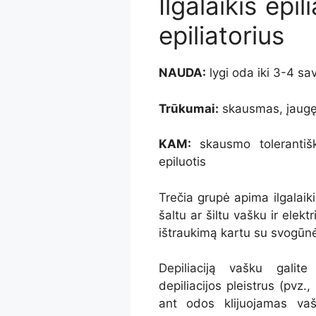
Ilgalaikis epi
epiliatorius
NAUDA:
lygi oda iki 3-4 sav
Trūkumai:
skausmas, įaugę
KAM:
skausmo tolerantišk
epiluotis
Trečia grupė apima ilgalaik
šaltu ar šiltu vašku ir elek
ištraukimą kartu su svogūnėl
Depiliaciją vašku galit
depiliacijos pleistrus (pvz
ant odos klijuojamas vaš