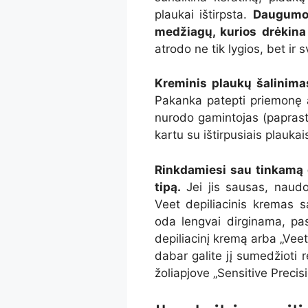
plaukai ištirpsta.
Daugumoj
medžiagų, kurios drėkina 
atrodo ne tik lygios, bet ir 
Kreminis plaukų šalinima
Pakanka patepti priemonę a
nurodo gamintojas (paprast
kartu su ištirpusiais plauka
Rinkdamiesi sau tinkamą d
tipą.
Jei jis sausas, naudo
Veet depiliacinis kremas s
oda lengvai dirginama, pasi
depiliacinį kremą arba „Veet
dabar galite jį sumedžioti r
žoliapjove „Sensitive Precisi