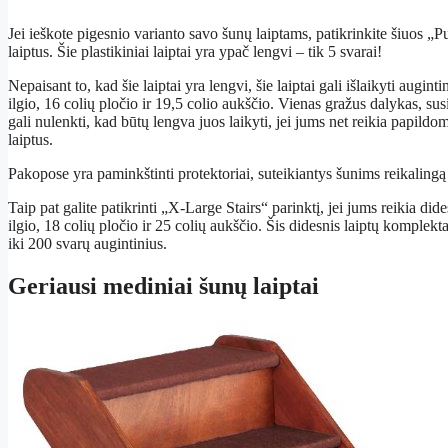
Jei ieškote pigesnio varianto savo šunų laiptams, patikrinkite šiuos 
laiptus. Šie plastikiniai laiptai yra ypač lengvi – tik 5 svarai!
Nepaisant to, kad šie laiptai yra lengvi, šie laiptai gali išlaikyti augint
ilgio, 16 colių pločio ir 19,5 colio aukščio. Vienas gražus dalykas, susij
gali nulenkti, kad būtų lengva juos laikyti, jei jums net reikia papildo
laiptus.
Pakopose yra paminkštinti protektoriai, suteikiantys šunims reikalingą
Taip pat galite patikrinti „X-Large Stairs“ parinktį, jei jums reikia dide
ilgio, 18 colių pločio ir 25 colių aukščio. Šis didesnis laiptų komplekta
iki 200 svarų augintinius.
Geriausi mediniai šunų laiptai