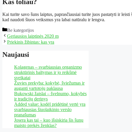
Kas toliau?
Kai turite savo šuns laiptus, paprasčiausiai turite juos pastatyti ir lei
kad naudoti šiuos veiksmus yra labai natūralu ir lengva.
Kategorijos
Be kategorijos
Geriausios laiptinės 2020 m
Priekinis žibintas: kas yra
Naujausi
Kolagenas – svarbiausias organizmo
struktūrinis baltymas ir jo reikšmė
sveikatai
Žuvies prekyba: kokybė, šviežumas ir
auganti vartotojų paklausa
Bukowski žaislai – švelnumo, kokybės
ir tradicijų derinys
Added value: kodėl pridėtinė vertė yra
svarbiausias šiuolaikinio verslo
pranašumas
Josera kas tai – kuo išsiskiria šis šunų
maisto prekės ženklas?