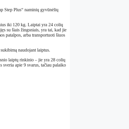
„Pup Step Plus“ naminių gyvūnėlių
inius iki 120 kg. Laiptai yra 24 colių
ęs su šiais žingsniais, yra tai, kad jie
mos patalpos, arba transportuoti šiuos
 sukibimą naudojant laiptus.
snio laiptų rinkinio – jie yra 28 colių
s sveria apie 9 svarus, tačiau palaiko