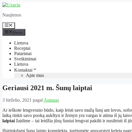
Pereiti
prie
Naujienos
turinio
Meniu
Meniu
Lietuva
Receptai
Patarimai
Sveikinimai
Lietuva
Kontaktai
Apie mus
Geriausi 2021 m. Šunų laiptai
3 birželio, 2021
pagal
Antanas
Ar ieškote lengvesnio būdo, kaip leisti savo mažą šunį ant lovos, sofo
laiką rinkti savo pooką aukštyn ir žemyn yra vargas ir atima iš jų laisv
laiptai
žaidime – tai leidžia jūsų šuniui lengvai pakilti ir nusileisti iš
Išsirinkdami šunų laiptų komplektą, turėtumėte apsvarstyti keletą pagr