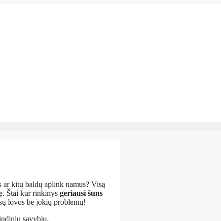
s ar kitų baldų aplink namus? Visą
ę. Štai kur rinkinys
geriausi šuns
 jūsų lovos be jokių problemų!
indinių savybių.