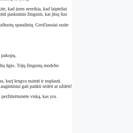
e, kad jums nereikia, kad laipteliai
būti paskutinis žingsnis, kai jūsų šuo
 raštuotų spaudinių. Greičiausiai rasite
 4 pakopų.
ių ilgio. Trijų žingsnių modelio
as, kurį lengva nuimti ir nuplauti.
gintiniui gali patikti sėdėti ar uždėti!
 peržiūrėtumėte viską, kas yra.