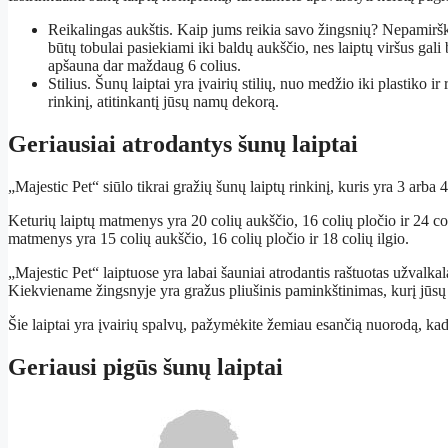
Reikalingas aukštis. Kaip jums reikia savo žingsnių? Nepamirškit
būtų tobulai pasiekiami iki baldų aukščio, nes laiptų viršus gali 
apšauna dar maždaug 6 colius.
Stilius. Šunų laiptai yra įvairių stilių, nuo medžio iki plastiko ir
rinkinį, atitinkantį jūsų namų dekorą.
Geriausiai atrodantys šunų laiptai
„Majestic Pet“ siūlo tikrai gražių šunų laiptų rinkinį, kuris yra 3 arba
Keturių laiptų matmenys yra 20 colių aukščio, 16 colių pločio ir 24 col
matmenys yra 15 colių aukščio, 16 colių pločio ir 18 colių ilgio.
„Majestic Pet“ laiptuose yra labai šauniai atrodantis raštuotas užvalkal
Kiekviename žingsnyje yra gražus pliušinis paminkštinimas, kurį jūsų au
Šie laiptai yra įvairių spalvų, pažymėkite žemiau esančią nuorodą, kad
Geriausi pigūs šunų laiptai