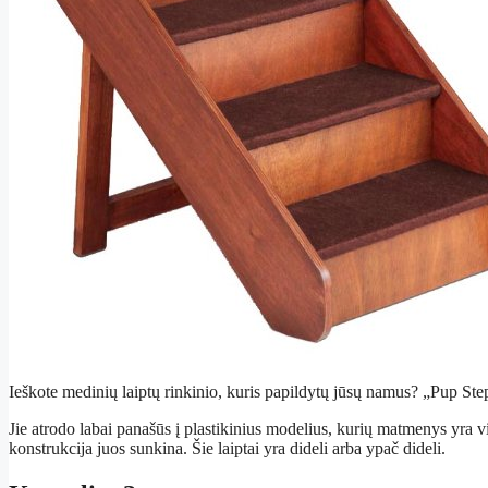
Ieškote medinių laiptų rinkinio, kuris papildytų jūsų namus? „Pup Step
Jie atrodo labai panašūs į plastikinius modelius, kurių matmenys yra 
konstrukcija juos sunkina. Šie laiptai yra dideli arba ypač dideli.