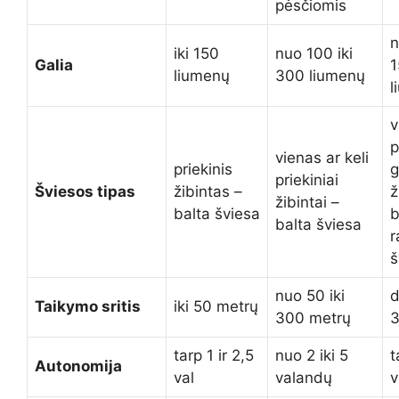
pėsčiomis
n
iki 150
nuo 100 iki
Galia
1
liumenų
300 liumenų
l
v
p
vienas ar keli
priekinis
g
priekiniai
Šviesos tipas
žibintas –
ž
žibintai –
balta šviesa
b
balta šviesa
r
š
nuo 50 iki
d
Taikymo sritis
iki 50 metrų
300 metrų
3
tarp 1 ir 2,5
nuo 2 iki 5
t
Autonomija
val
valandų
v