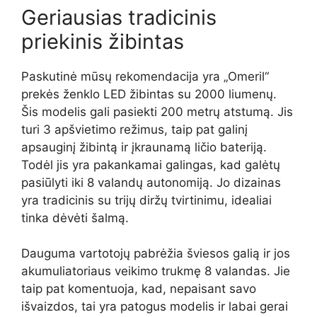
Geriausias tradicinis
priekinis žibintas
Paskutinė mūsų rekomendacija yra „Omeril“
prekės ženklo LED žibintas su 2000 liumenų.
Šis modelis gali pasiekti 200 metrų atstumą. Jis
turi 3 apšvietimo režimus, taip pat galinį
apsauginį žibintą ir įkraunamą ličio bateriją.
Todėl jis yra pakankamai galingas, kad galėtų
pasiūlyti iki 8 valandų autonomiją. Jo dizainas
yra tradicinis su trijų diržų tvirtinimu, idealiai
tinka dėvėti šalmą.
Dauguma vartotojų pabrėžia šviesos galią ir jos
akumuliatoriaus veikimo trukmę 8 valandas. Jie
taip pat komentuoja, kad, nepaisant savo
išvaizdos, tai yra patogus modelis ir labai gerai