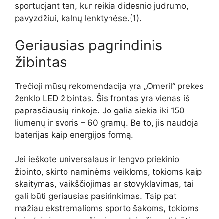
sportuojant ten, kur reikia didesnio judrumo,
pavyzdžiui, kalnų lenktynėse.
(
1
)
.
Geriausias pagrindinis
žibintas
Trečioji mūsų rekomendacija yra „Omeril“ prekės
ženklo LED žibintas. Šis frontas yra vienas iš
paprasčiausių rinkoje. Jo galia siekia iki 150
liumenų ir svoris – 60 gramų. Be to, jis naudoja
baterijas kaip energijos formą.
Jei ieškote universalaus ir lengvo priekinio
žibinto, skirto naminėms veikloms, tokioms kaip
skaitymas, vaikščiojimas ar stovyklavimas, tai
gali būti geriausias pasirinkimas. Taip pat
mažiau ekstremalioms sporto šakoms, tokioms