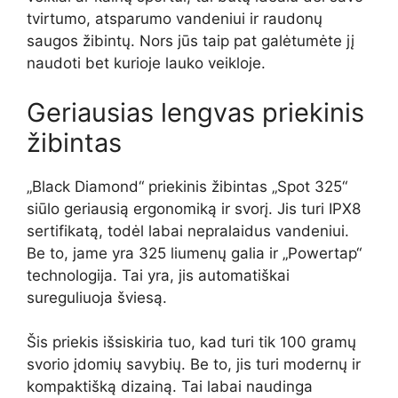
tvirtumo, atsparumo vandeniui ir raudonų
saugos žibintų. Nors jūs taip pat galėtumėte jį
naudoti bet kurioje lauko veikloje.
Geriausias lengvas priekinis
žibintas
„Black Diamond“ priekinis žibintas „Spot 325“
siūlo geriausią ergonomiką ir svorį. Jis turi IPX8
sertifikatą, todėl labai nepralaidus vandeniui.
Be to, jame yra 325 liumenų galia ir „Powertap“
technologija. Tai yra, jis automatiškai
sureguliuoja šviesą.
Šis priekis išsiskiria tuo, kad turi tik 100 gramų
svorio įdomių savybių. Be to, jis turi modernų ir
kompaktišką dizainą. Tai labai naudinga