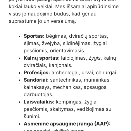
kokiai lauko veiklai. Mes išsamiai apibūdinsime
visus jo naudojimo būdus, kad geriau
suprastume jo universalumą.
Sportas:
bėgimas, dviračių sportas,
ėjimas, žvejyba, slidinėjimas, žygiai
pėsčiomis, orientavimasis.
Kalnų sportas:
laipiojimas,
žygis
, kalnų
dviračiais, kanjonais.
Profesijos:
archeologai, urvai, chirurgai.
Sandoriai:
santechnikas, mūrininkas,
kalnakasys, mechanikas, apsaugos
darbuotojas.
Laisvalaikis:
kempingas, žygiai
pėsčiomis, skaitymas, vedžiojimas su
šunimi.
Asmeninė apsauginė įranga (AAP)
:
ugniagesiai, civilinė sauga.