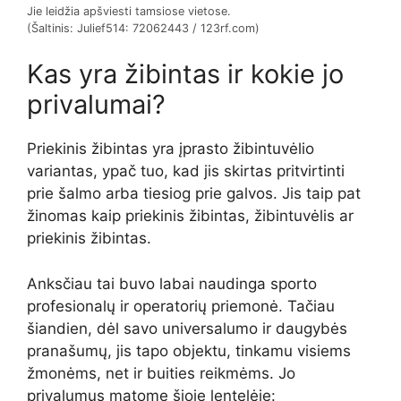
Jie leidžia apšviesti tamsiose vietose.
(Šaltinis: Julief514: 72062443 / 123rf.com)
Kas yra žibintas ir kokie jo
privalumai?
Priekinis žibintas yra įprasto žibintuvėlio
variantas, ypač tuo, kad jis skirtas pritvirtinti
prie šalmo arba tiesiog prie galvos. Jis taip pat
žinomas kaip priekinis žibintas, žibintuvėlis ar
priekinis žibintas.
Anksčiau tai buvo labai naudinga sporto
profesionalų ir operatorių priemonė. Tačiau
šiandien, dėl savo universalumo ir daugybės
pranašumų, jis tapo objektu, tinkamu visiems
žmonėms, net ir buities reikmėms. Jo
privalumus matome šioje lentelėje: