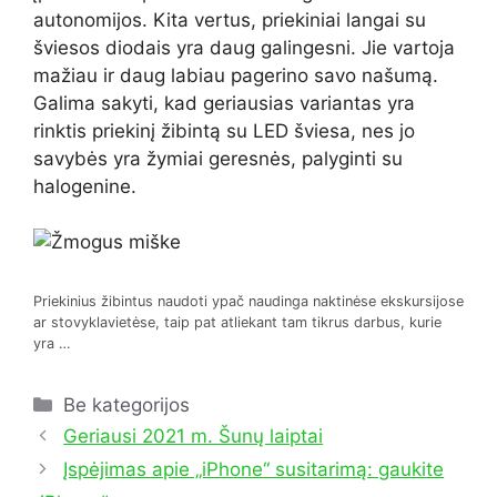
autonomijos. Kita vertus, priekiniai langai su
šviesos diodais yra daug galingesni. Jie vartoja
mažiau ir daug labiau pagerino savo našumą.
Galima sakyti, kad geriausias variantas yra
rinktis priekinį žibintą su LED šviesa, nes jo
savybės yra žymiai geresnės, palyginti su
halogenine.
Priekinius žibintus naudoti ypač naudinga naktinėse ekskursijose
ar stovyklavietėse, taip pat atliekant tam tikrus darbus, kurie
yra …
Kategorijos
Be kategorijos
Geriausi 2021 m. Šunų laiptai
Įspėjimas apie „iPhone“ susitarimą: gaukite