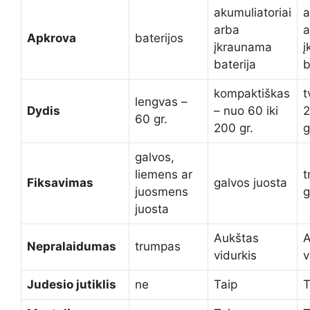
akumuliatoriai
a
arba
a
Apkrova
baterijos
įkraunama
į
baterija
b
kompaktiškas
t
lengvas –
Dydis
– nuo 60 iki
2
60 gr.
200 gr.
g
galvos,
liemens ar
t
Fiksavimas
galvos juosta
juosmens
g
juosta
Aukštas
A
Nepralaidumas
trumpas
vidurkis
v
Judesio jutiklis
ne
Taip
T