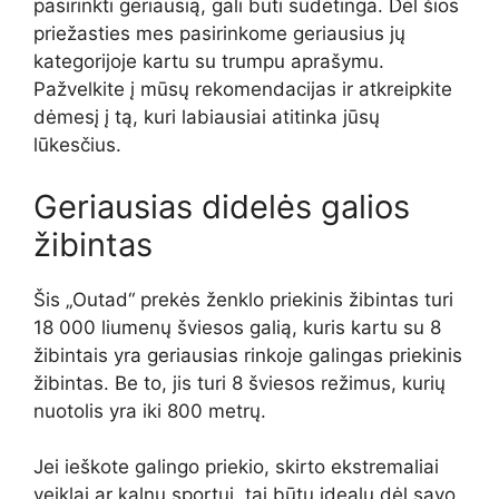
pasirinkti geriausią, gali būti sudėtinga. Dėl šios
priežasties mes pasirinkome geriausius jų
kategorijoje kartu su trumpu aprašymu.
Pažvelkite į mūsų rekomendacijas ir atkreipkite
dėmesį į tą, kuri labiausiai atitinka jūsų
lūkesčius.
Geriausias didelės galios
žibintas
Šis „Outad“ prekės ženklo priekinis žibintas turi
18 000 liumenų šviesos galią, kuris kartu su 8
žibintais yra geriausias rinkoje galingas priekinis
žibintas. Be to, jis turi 8 šviesos režimus, kurių
nuotolis yra iki 800 metrų.
Jei ieškote galingo priekio, skirto ekstremaliai
veiklai ar kalnų sportui, tai būtų idealu dėl savo