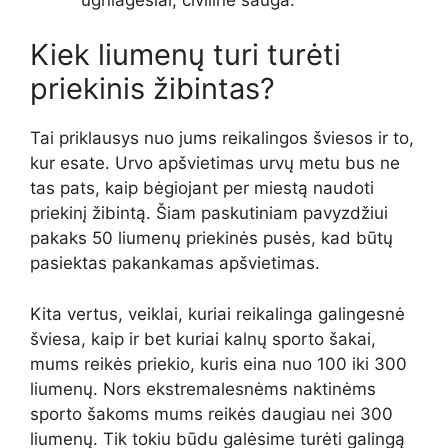
Kiek liumenų turi turėti
priekinis žibintas?
Tai priklausys nuo jums reikalingos šviesos ir to,
kur esate. Urvo apšvietimas urvų metu bus ne
tas pats, kaip bėgiojant per miestą naudoti
priekinį žibintą. Šiam paskutiniam pavyzdžiui
pakaks 50 liumenų priekinės pusės, kad būtų
pasiektas pakankamas apšvietimas.
Kita vertus, veiklai, kuriai reikalinga galingesnė
šviesa, kaip ir bet kuriai kalnų sporto šakai,
mums reikės priekio, kuris eina nuo 100 iki 300
liumenų. Nors ekstremalesnėms naktinėms
sporto šakoms mums reikės daugiau nei 300
liumenų. Tik tokiu būdu galėsime turėti galingą