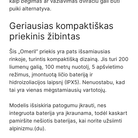
kaip
bėgimas
ar važiavimas dviračiu gali būti
puiki alternatyva.
Geriausias kompaktiškas
priekinis žibintas
Šis „Omeril“ priekis yra pats išsamiausias
rinkoje, turintis kompaktišką dizainą. Jis turi 200
liumenų galią, 100 metrų nuotolį, 5 apšvietimo
režimus, įmontuotą ličio bateriją ir
hidroizoliacijos laipsnį (IPX5). Nenuostabu, kad
tai yra vienas mėgstamiausių vartotojų.
Modelis išsiskiria patogumu įkrauti, nes
integruota baterija yra įkraunama, todėl kaskart
pamiršite nešiotis baterijas, kai norite užsiimti
alpinizmu.
(
du
)
.