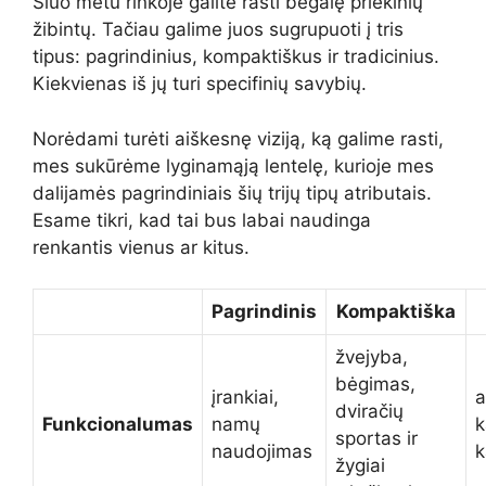
Šiuo metu rinkoje galite rasti begalę priekinių
žibintų. Tačiau galime juos sugrupuoti į tris
tipus: pagrindinius, kompaktiškus ir tradicinius.
Kiekvienas iš jų turi specifinių savybių.
Norėdami turėti aiškesnę viziją, ką galime rasti,
mes sukūrėme lyginamąją lentelę, kurioje mes
dalijamės pagrindiniais šių trijų tipų atributais.
Esame tikri, kad tai bus labai naudinga
renkantis vienus ar kitus.
Pagrindinis
Kompaktiška
žvejyba,
bėgimas,
įrankiai,
a
dviračių
Funkcionalumas
namų
k
sportas ir
naudojimas
k
žygiai