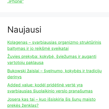
„iPhone“
Naujausi
Kolagenas – svarbiausias organizmo struktūrinis
baltymas ir jo reikšmė sveikatai
Žuvies prekyba: kokybė, šviežumas ir auganti
vartotojų paklausa
Bukowski žaislai – švelnumo, kokybės ir tradicijų
derinys
Added value: kodėl pridėtinė vertė yra
svarbiausias šiuolaikinio verslo pranašumas
Josera kas tai – kuo išsiskiria šis šunų maisto
prekės ženklas?