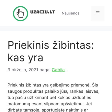
Pereiti
prie
Meniu
Naujienos
turinio
Priekinis žibintas:
kas yra
3 birželio, 2021
pagal
Gabija
Priekinis žibintas yra gelbėjimo priemonė. Šis
saugos produktas palaiko jūsų rankas laisvas,
tuo pačiu užtikrinant bet kokios užduoties
matomumą esant silpnam apšvietimui. Jei
dirbate tamsoje, sportuojate naktimis ar