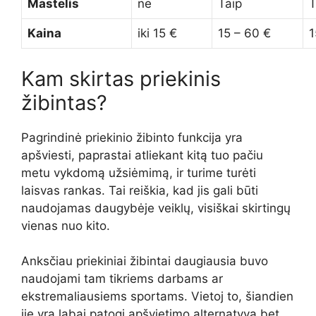
Mastelis
ne
Taip
T
Kaina
iki 15 €
15 – 60 €
1
Kam skirtas priekinis
žibintas?
Pagrindinė priekinio žibinto funkcija yra
apšviesti, paprastai atliekant kitą tuo pačiu
metu vykdomą užsiėmimą, ir turime turėti
laisvas rankas. Tai reiškia, kad jis gali būti
naudojamas daugybėje veiklų, visiškai skirtingų
vienas nuo kito.
Anksčiau priekiniai žibintai daugiausia buvo
naudojami tam tikriems darbams ar
ekstremaliausiems sportams. Vietoj to, šiandien
jie yra labai patogi apšvietimo alternatyva bet