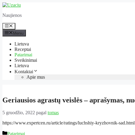
Pereiti
prie
Naujienos
turinio
Meniu
Meniu
Lietuva
Receptai
Patarimai
Sveikinimai
Lietuva
Kontaktai
Apie mus
Geriausios agrastų veislės – aprašymas, n
5 gruodžio, 2022
pagal
tomas
https://www.expertcen.ru/article/ratings/luchshiy-kryzhovnik-sad.html
Kategorijos
Patarimai