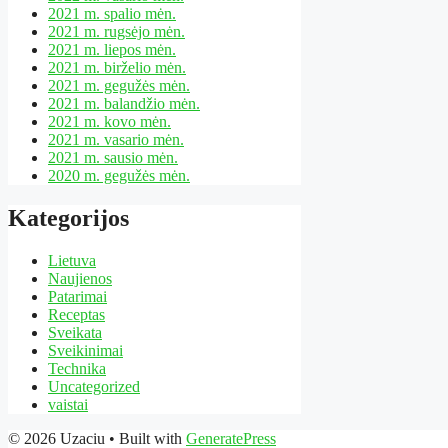
2021 m. spalio mėn.
2021 m. rugsėjo mėn.
2021 m. liepos mėn.
2021 m. birželio mėn.
2021 m. gegužės mėn.
2021 m. balandžio mėn.
2021 m. kovo mėn.
2021 m. vasario mėn.
2021 m. sausio mėn.
2020 m. gegužės mėn.
Kategorijos
Lietuva
Naujienos
Patarimai
Receptas
Sveikata
Sveikinimai
Technika
Uncategorized
vaistai
© 2026 Uzaciu
• Built with
GeneratePress