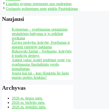
Liaudies gynimo priemonės nuo nudegimų
Geriausių poliuretano putų ginklų Pasirinkimas
Naujausi
Kolagenas – svarbiausias organizmo
struktūrinis baltymas ir jo reikšmė
sveikatai
Žuvies prekyba: kokybė, šviežumas ir
auganti vartotojų paklausa
Bukowski žaislai – švelnumo, kokybės
ir tradicijų derinys
Added value: kodėl pridėtinė vertė yra
svarbiausias šiuolaikinio verslo
pranašumas
Josera kas tai – kuo išsiskiria šis šunų
maisto prekės ženklas?
Archyvas
2026 m. liepos mėn.
2026 m. birželio mėn.
2026 m. gegužės mėn.