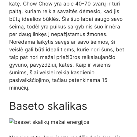
katę. Chow Chow yra apie 40-70 svarų ir turi
paltą, kuriam reikia savaitės dėmesio, kad jis
būtų idealios būklės. Šis šuo labai saugo savo
šeimą, todėl yra puikus sargybinis šuo ir nėra
per daug linkęs į nepažįstamus žmones.
Norėdama laikytis savęs ar savo šeimos, ši
veislė gali būti ideali tiems, kurie nori šuns, bet
taip pat nori mažai priežiūros reikalaujančio
gyvūno, pavyzdžiui, katės. Kaip ir visiems
šunims, šiai veislei reikia kasdienio
pasivaikščiojimo, tačiau patenkinama 15
minučių.
Baseto skalikas