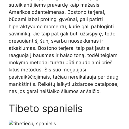
suteikianti jiems pravardę kaip mažasis
Amerikos džentelmenas. Bostono terjerai,
būdami labai protingi gyvūnai, gali patirti
hiperaktyvumo momentų, kurie gali pabloginti
savininką. Jie taip pat gali būti užsispyrę, todėl
dresuojant šį šunį svarbu nuoseklumas ir
atkaklumas. Bostono terjerai taip pat jautriai
reaguoja į bausmes ir balso toną, todėl teigiami
mokymo metodai turėtų būti naudojami prieš
kitus metodus. Šis šuo mėgaujasi
pasivaikščiojimais, tačiau nereikalauja per daug
mankštintis. Reikėtų laikyti uždarose patalpose,
nes jos gerai neišlaiko šilumos ar šalčio.
Tibeto spanielis