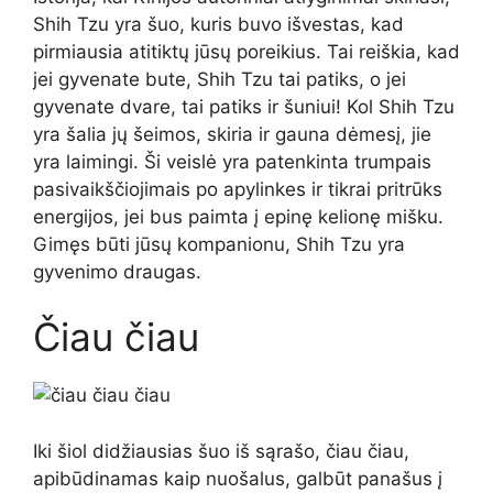
Shih Tzu yra šuo, kuris buvo išvestas, kad
pirmiausia atitiktų jūsų poreikius. Tai reiškia, kad
jei gyvenate bute, Shih Tzu tai patiks, o jei
gyvenate dvare, tai patiks ir šuniui! Kol Shih Tzu
yra šalia jų šeimos, skiria ir gauna dėmesį, jie
yra laimingi. Ši veislė yra patenkinta trumpais
pasivaikščiojimais po apylinkes ir tikrai pritrūks
energijos, jei bus paimta į epinę kelionę mišku.
Gimęs būti jūsų kompanionu, Shih Tzu yra
gyvenimo draugas.
Čiau čiau
Iki šiol didžiausias šuo iš sąrašo, čiau čiau,
apibūdinamas kaip nuošalus, galbūt panašus į