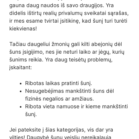
gauna daug naudos iš savo draugijos. Yra
didelis ištirtų realių privalumų sveikatai sąrašas,
ir mes esame tvirtai įsitikinę, kad šunį turi turėti
kiekvienas!
Tačiau daugeliui žmonių gali kilti abejonių dėl
šuns įsigijimo, nes jie neturi laiko ar jėgų, kurių
šunims reikia. Yra daug teisėtų problemų,
įskaitant:
Ribotas laikas pratinti šunį.
Nesugebėjimas mankštinti šuns dėl
fizinės negalios ar amžiaus.
Ribota vieta namuose ir kieme mankštinti
šunį.
Jei pateksite į šias kategorijas, vis dar yra
vilties! Daugybė šunų veislių nereikalauja