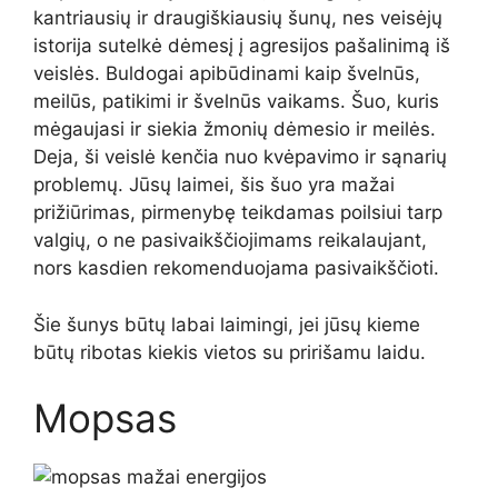
kantriausių ir draugiškiausių šunų, nes veisėjų
istorija sutelkė dėmesį į agresijos pašalinimą iš
veislės. Buldogai apibūdinami kaip švelnūs,
meilūs, patikimi ir švelnūs vaikams. Šuo, kuris
mėgaujasi ir siekia žmonių dėmesio ir meilės.
Deja, ši veislė kenčia nuo kvėpavimo ir sąnarių
problemų. Jūsų laimei, šis šuo yra mažai
prižiūrimas, pirmenybę teikdamas poilsiui tarp
valgių, o ne pasivaikščiojimams reikalaujant,
nors kasdien rekomenduojama pasivaikščioti.
Šie šunys būtų labai laimingi, jei jūsų kieme
būtų ribotas kiekis vietos su pririšamu laidu.
Mopsas