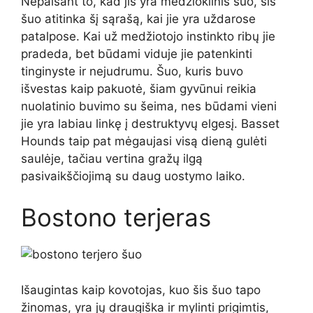
Nepaisant to, kad jis yra medžioklinis šuo, šis
šuo atitinka šį sąrašą, kai jie yra uždarose
patalpose. Kai už medžiotojo instinkto ribų jie
pradeda, bet būdami viduje jie patenkinti
tinginyste ir nejudrumu. Šuo, kuris buvo
išvestas kaip pakuotė, šiam gyvūnui reikia
nuolatinio buvimo su šeima, nes būdami vieni
jie yra labiau linkę į destruktyvų elgesį. Basset
Hounds taip pat mėgaujasi visą dieną gulėti
saulėje, tačiau vertina gražų ilgą
pasivaikščiojimą su daug uostymo laiko.
Bostono terjeras
Išaugintas kaip kovotojas, kuo šis šuo tapo
žinomas, yra jų draugiška ir mylinti prigimtis,