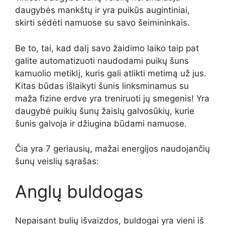
daugybės mankštų ir yra puikūs augintiniai,
skirti sėdėti namuose su savo šeimininkais.
Be to, tai, kad dalį savo žaidimo laiko taip pat
galite automatizuoti naudodami puikų šuns
kamuolio metiklį, kuris gali atlikti metimą už jus.
Kitas būdas išlaikyti šunis linksminamus su
maža fizine erdve yra treniruoti jų smegenis! Yra
daugybė puikių šunų žaislų galvosūkių, kurie
šunis galvoja ir džiugina būdami namuose.
Čia yra 7 geriausių, mažai energijos naudojančių
šunų veislių sąrašas:
Anglų buldogas
Nepaisant bulių išvaizdos, buldogai yra vieni iš