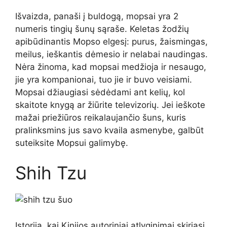
Išvaizda, panaši į buldogą, mopsai yra 2
numeris tingių šunų sąraše. Keletas žodžių
apibūdinantis Mopso elgesį: purus, žaismingas,
meilus, ieškantis dėmesio ir nelabai naudingas.
Nėra žinoma, kad mopsai medžioja ir nesaugo,
jie yra kompanionai, tuo jie ir buvo veisiami.
Mopsai džiaugiasi sėdėdami ant kelių, kol
skaitote knygą ar žiūrite televizorių. Jei ieškote
mažai priežiūros reikalaujančio šuns, kuris
pralinksmins jus savo kvaila asmenybe, galbūt
suteiksite Mopsui galimybę.
Shih Tzu
Istorija, kai Kinijos autoriniai atlyginimai skiriasi,