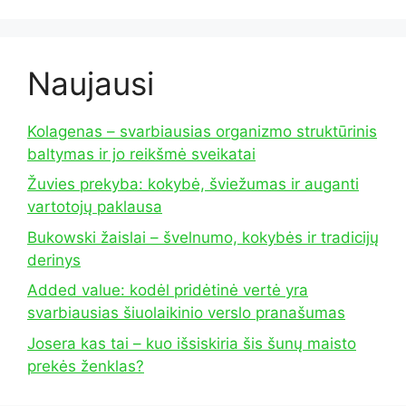
Naujausi
Kolagenas – svarbiausias organizmo struktūrinis
baltymas ir jo reikšmė sveikatai
Žuvies prekyba: kokybė, šviežumas ir auganti
vartotojų paklausa
Bukowski žaislai – švelnumo, kokybės ir tradicijų
derinys
Added value: kodėl pridėtinė vertė yra
svarbiausias šiuolaikinio verslo pranašumas
Josera kas tai – kuo išsiskiria šis šunų maisto
prekės ženklas?