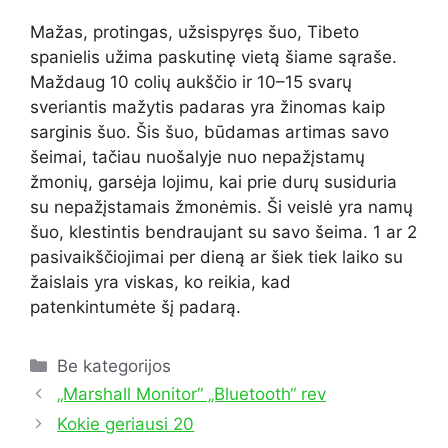
Mažas, protingas, užsispyręs šuo, Tibeto
spanielis užima paskutinę vietą šiame sąraše.
Maždaug 10 colių aukščio ir 10–15 svarų
sveriantis mažytis padaras yra žinomas kaip
sarginis šuo. Šis šuo, būdamas artimas savo
šeimai, tačiau nuošalyje nuo nepažįstamų
žmonių, garsėja lojimu, kai prie durų susiduria
su nepažįstamais žmonėmis. Ši veislė yra namų
šuo, klestintis bendraujant su savo šeima. 1 ar 2
pasivaikščiojimai per dieną ar šiek tiek laiko su
žaislais yra viskas, ko reikia, kad
patenkintumėte šį padarą.
Kategorijos
Be kategorijos
„Marshall Monitor“ „Bluetooth“ rev
Kokie geriausi 20