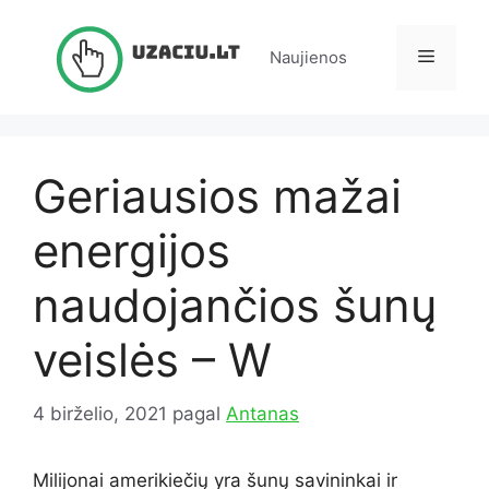
Pereiti
prie
Meniu
Naujienos
turinio
Geriausios mažai
energijos
naudojančios šunų
veislės – W
4 birželio, 2021
pagal
Antanas
Milijonai amerikiečių yra šunų savininkai ir