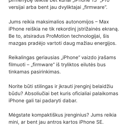
pirmenybę teikite bet kuriai „iPhone 13“ „Pro“
versijai arba bent jau dvyliktajai „firmware“.
Jums reikia maksimalios autonomijos – Max
iPhone reiškia ne tik rekordinį įstrižainės ekraną.
Be to, atsiradus ProMotion technologijai, šis
mazgas pradėjo vartoti daug mažiau energijos.
Reikalingas geriausias „iPhone“ vaizdo įrašams
filmuoti – „firmware“ iš tryliktos eilutės bus
tinkamas pasirinkimas.
Norite būti stilingas ir įkrauti įrenginį belaidžiu
būdu? Absoliučiai bet kuris oficialiai palaikomas
iPhone gali tai padaryti dabar.
Mėgstate kompaktiškus įrenginius? Jums reikia
mini, ar bent jau antros kartos iPhone SE.