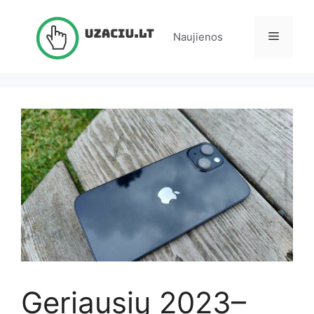
Pereiti
prie
Meniu
Naujienos
turinio
Geriausių 2023–