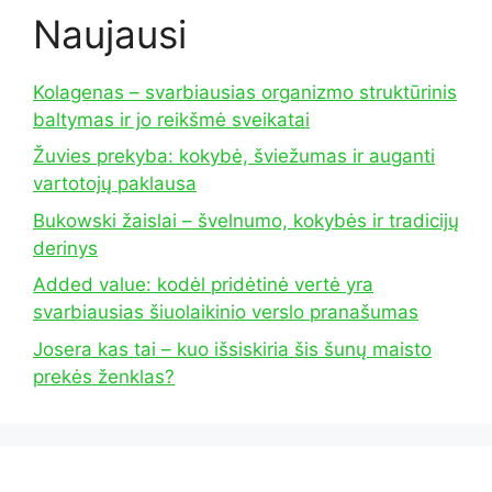
Naujausi
Kolagenas – svarbiausias organizmo struktūrinis
baltymas ir jo reikšmė sveikatai
Žuvies prekyba: kokybė, šviežumas ir auganti
vartotojų paklausa
Bukowski žaislai – švelnumo, kokybės ir tradicijų
derinys
Added value: kodėl pridėtinė vertė yra
svarbiausias šiuolaikinio verslo pranašumas
Josera kas tai – kuo išsiskiria šis šunų maisto
prekės ženklas?