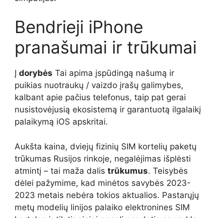
Bendrieji iPhone
pranašumai ir trūkumai
Į
dorybės
Tai apima įspūdingą našumą ir
puikias nuotraukų / vaizdo įrašų galimybes,
kalbant apie pačius telefonus, taip pat gerai
nusistovėjusią ekosistemą ir garantuotą ilgalaikį
palaikymą iOS apskritai.
Aukšta kaina, dviejų fizinių SIM kortelių paketų
trūkumas Rusijos rinkoje, negalėjimas išplėsti
atmintį – tai maža dalis
trūkumus
. Teisybės
dėlei pažymime, kad minėtos savybės 2023-
2023 metais nebėra tokios aktualios. Pastarųjų
metų modelių linijos palaiko elektronines SIM