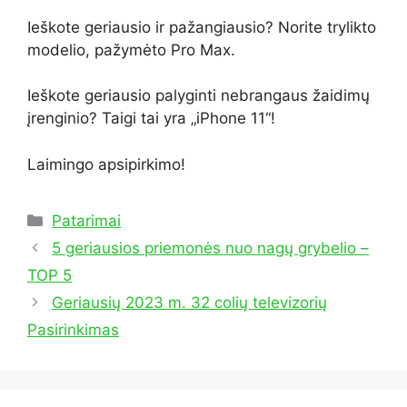
Ieškote geriausio ir pažangiausio? Norite trylikto
modelio, pažymėto Pro Max.
Ieškote geriausio palyginti nebrangaus žaidimų
įrenginio? Taigi tai yra „iPhone 11“!
Laimingo apsipirkimo!
Kategorijos
Patarimai
5 geriausios priemonės nuo nagų grybelio –
TOP 5
Geriausių 2023 m. 32 colių televizorių
Pasirinkimas