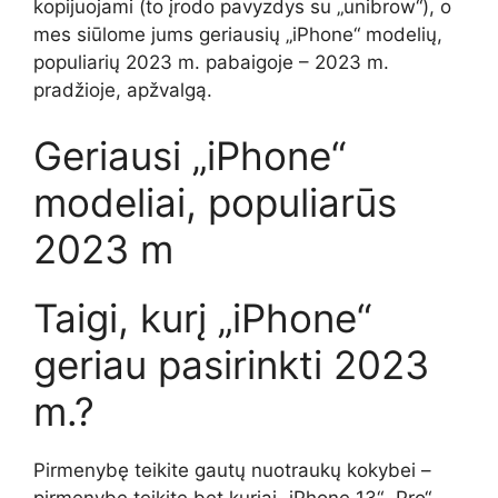
kopijuojami (to įrodo pavyzdys su „unibrow“), o
mes siūlome jums geriausių „iPhone“ modelių,
populiarių 2023 m. pabaigoje – 2023 m.
pradžioje, apžvalgą.
Geriausi „iPhone“
modeliai, populiarūs
2023 m
Taigi, kurį „iPhone“
geriau pasirinkti 2023
m.?
Pirmenybę teikite gautų nuotraukų kokybei –