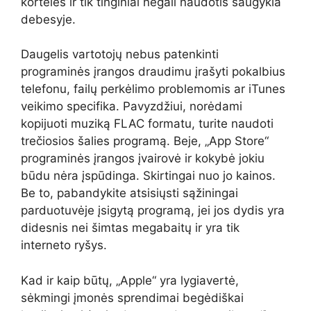
korteles ir tik tinginiai negali naudotis saugykla
debesyje.
Daugelis vartotojų nebus patenkinti
programinės įrangos draudimu įrašyti pokalbius
telefonu, failų perkėlimo problemomis ar iTunes
veikimo specifika. Pavyzdžiui, norėdami
kopijuoti muziką FLAC formatu, turite naudoti
trečiosios šalies programą. Beje, „App Store“
programinės įrangos įvairovė ir kokybė jokiu
būdu nėra įspūdinga. Skirtingai nuo jo kainos.
Be to, pabandykite atsisiųsti sąžiningai
parduotuvėje įsigytą programą, jei jos dydis yra
didesnis nei šimtas megabaitų ir yra tik
interneto ryšys.
Kad ir kaip būtų, „Apple“ yra lygiavertė,
sėkmingi įmonės sprendimai begėdiškai