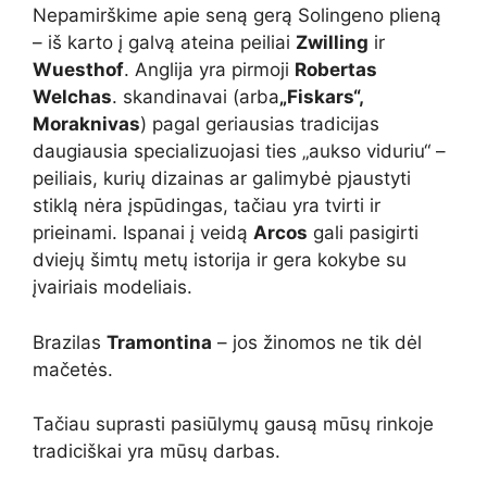
Nepamirškime apie seną gerą Solingeno plieną
– iš karto į galvą ateina peiliai
Zwilling
ir
Wuesthof
. Anglija yra pirmoji
Robertas
Welchas
. skandinavai (arba
„Fiskars“,
Moraknivas
) pagal geriausias tradicijas
daugiausia specializuojasi ties „aukso viduriu“ –
peiliais, kurių dizainas ar galimybė pjaustyti
stiklą nėra įspūdingas, tačiau yra tvirti ir
prieinami. Ispanai į veidą
Arcos
gali pasigirti
dviejų šimtų metų istorija ir gera kokybe su
įvairiais modeliais.
Brazilas
Tramontina
– jos žinomos ne tik dėl
mačetės.
Tačiau suprasti pasiūlymų gausą mūsų rinkoje
tradiciškai yra mūsų darbas.