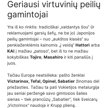
Geriausi virtuvinių peilių
gamintojai
Yra iš ko rinktis: tradiciškai „valdantys šou“ (ir
reklamuojami garsių šefų, ne be jo) Japonijos
peilių gamintojai – nuo ​​„aukštos klasės“ su
penkiaženklėmis kainomis „į veidą“
Hattori
arba
KAI
į mažiau „patoso“, bet iš to ne mažiau
kokybiškas
Tojiro
,
Masahiro
ir kiti panašūs į
juos.
Tačiau Europa neatsilieka: pašto ženklai
Victorinox, Tefal, Opinel, Sabatier
žinomas dėl
priežasties. Tačiau ta pati Vokietijos metalurgija
jau seniai peržengė savo gimtosios šalies
sienas – tiek prancūzų „Sabatier“, tiek šveicarų
„Victorinox“ naudoja ir Krupp plieną.