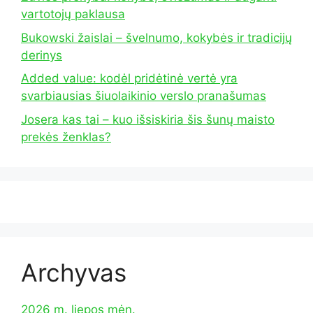
vartotojų paklausa
Bukowski žaislai – švelnumo, kokybės ir tradicijų
derinys
Added value: kodėl pridėtinė vertė yra
svarbiausias šiuolaikinio verslo pranašumas
Josera kas tai – kuo išsiskiria šis šunų maisto
prekės ženklas?
Archyvas
2026 m. liepos mėn.