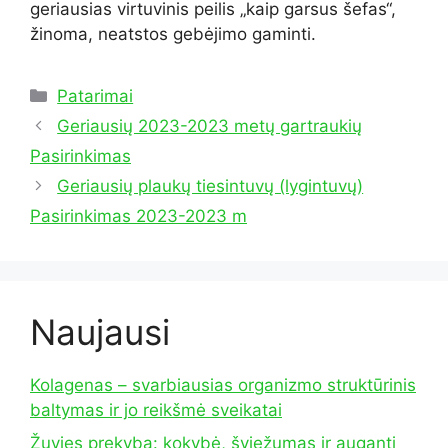
geriausias virtuvinis peilis „kaip garsus šefas“,
žinoma, neatstos gebėjimo gaminti.
Kategorijos
Patarimai
Geriausių 2023-2023 metų gartraukių
Pasirinkimas
Geriausių plaukų tiesintuvų (lygintuvų)
Pasirinkimas 2023-2023 m
Naujausi
Kolagenas – svarbiausias organizmo struktūrinis
baltymas ir jo reikšmė sveikatai
Žuvies prekyba: kokybė, šviežumas ir auganti