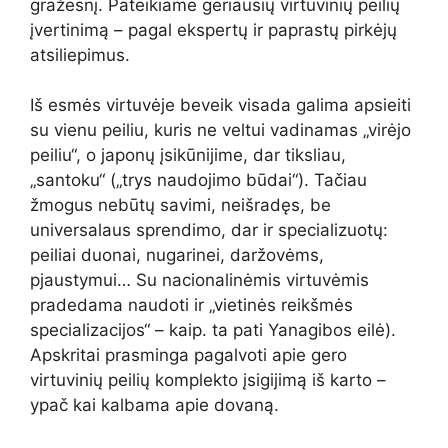
gražesnį. Pateikiame geriausių virtuvinių peilių
įvertinimą – pagal ekspertų ir paprastų pirkėjų
atsiliepimus.
Iš esmės virtuvėje beveik visada galima apsieiti
su vienu peiliu, kuris ne veltui vadinamas „virėjo
peiliu“, o japonų įsikūnijime, dar tiksliau,
„santoku“ („trys naudojimo būdai“). Tačiau
žmogus nebūtų savimi, neišradęs, be
universalaus sprendimo, dar ir specializuotų:
peiliai duonai, nugarinei, daržovėms,
pjaustymui… Su nacionalinėmis virtuvėmis
pradedama naudoti ir „vietinės reikšmės
specializacijos“ – kaip. ta pati Yanagibos eilė).
Apskritai prasminga pagalvoti apie gero
virtuvinių peilių komplekto įsigijimą iš karto –
ypač kai kalbama apie dovaną.