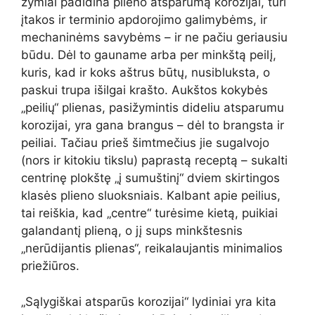
žymiai padidina plieno atsparumą korozijai, turi
įtakos ir terminio apdorojimo galimybėms, ir
mechaninėms savybėms – ir ne pačiu geriausiu
būdu. Dėl to gauname arba per minkštą peilį,
kuris, kad ir koks aštrus būtų, nusibluksta, o
paskui trupa išilgai krašto. Aukštos kokybės
„peilių“ plienas, pasižymintis dideliu atsparumu
korozijai, yra gana brangus – dėl to brangsta ir
peiliai. Tačiau prieš šimtmečius jie sugalvojo
(nors ir kitokiu tikslu) paprastą receptą – sukalti
centrinę plokštę „į sumuštinį“ dviem skirtingos
klasės plieno sluoksniais. Kalbant apie peilius,
tai reiškia, kad „centre“ turėsime kietą, puikiai
galandantį plieną, o jį sups minkštesnis
„nerūdijantis plienas“, reikalaujantis minimalios
priežiūros.
„Sąlygiškai atsparūs korozijai“ lydiniai yra kita