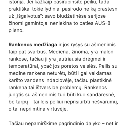
istorija. Jei kažkaip pasirūpinsite peiliu, tada
praktiškai tokie lydiniai pasirodo ne ką prastesni
už „išgalvotus“: savo biudžetinėse serijose
žinomi gamintojai neniekina to paties AUS-8
plieno.
Rankenos medžiaga
ir jos ryšys su ašmenimis
taip pat svarbus. Mediena, žinoma, yra maloni
rankose, tačiau ji yra jautriausia drėgmei ir
temperatūrai, ypač jos porėtos veislės. Peilis su
medine rankena neturėtų būti ilgai veikiamas
karšto vandens indaplovėje, tačiau plastikinė
rankena tai ištvers be problemų. Rankenos
jungtis su ašmenimis turi būti kuo sandaresnė,
be tarpų – tai leis peiliui neprisiurbti nešvarumų,
o tai nepriimtina virtuvėje.
Tačiau nepamirškime pagrindinio dalyko – net ir