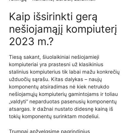
Kaip išsirinkti gerą
nešiojamąjį kompiuterį
2023 m.?
Tiesą sakant, šiuolaikiniai nešiojamieji
kompiuteriai yra prastesni už klasikinius
stalinius kompiuterius tik labai mažu konkrečių
užduočių sąrašu. Kitas dalykas – naujų
komponentų atsiradimas nė kiek netrukdo
nešiojamųjų kompiuterių gamintojams ir toliau
„valdyti“ neparduotas pasenusių komponentų
atsargas. Ir dažnai nustato didesnę kainą iš
tokių komponentų surinktam modeliui.
Trumpai apžvelgsime pagrindinius