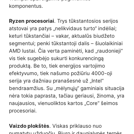
komponentus.
Ryzen procesoriai
. Trys tūkstantosios serijos
atstovai yra patys „nelikvidaus turto“ indėliai;
keturi tūkstančiai – vakar, aktualūs biudžeto
segmentui; penki tūkstantoji dalis – šiuolaikiniai
AMD lustai. Čia verta paminėti, kad „raudonieji“
vis tiek sugebėjo sukurti konkurencingą
produktą. Be to, tiek energijos vartojimo
efektyvumo, tiek našumo požiūriu 4000-oji
serija yra dažniau pranašesnė už „Intel“
bendraamžius. Su „mėlynųjų“ gaminiais situacija
nėra tokia paprasta, tačiau geriausi, žinoma, yra
naujausios, vienuoliktos kartos „Core“ šeimos
procesoriai.
Vaizdo plokštės
. Viskas priklauso nuo
numatytų užduočių. Biuro ir daugialypės terpės