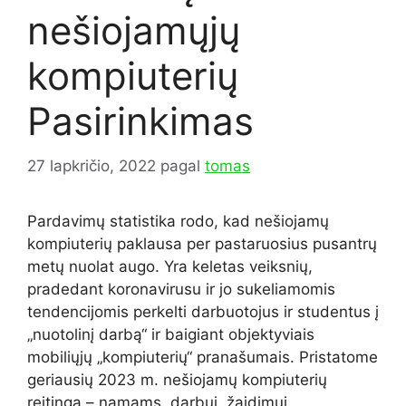
nešiojamųjų
kompiuterių
Pasirinkimas
27 lapkričio, 2022
pagal
tomas
Pardavimų statistika rodo, kad nešiojamų
kompiuterių paklausa per pastaruosius pusantrų
metų nuolat augo. Yra keletas veiksnių,
pradedant koronavirusu ir jo sukeliamomis
tendencijomis perkelti darbuotojus ir studentus į
„nuotolinį darbą“ ir baigiant objektyviais
mobiliųjų „kompiuterių“ pranašumais. Pristatome
geriausių 2023 m. nešiojamų kompiuterių
reitingą – namams, darbui, žaidimui.