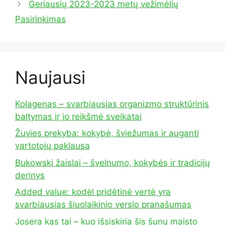
Geriausių 2023-2023 metų vežimėlių
Pasirinkimas
Naujausi
Kolagenas – svarbiausias organizmo struktūrinis
baltymas ir jo reikšmė sveikatai
Žuvies prekyba: kokybė, šviežumas ir auganti
vartotojų paklausa
Bukowski žaislai – švelnumo, kokybės ir tradicijų
derinys
Added value: kodėl pridėtinė vertė yra
svarbiausias šiuolaikinio verslo pranašumas
Josera kas tai – kuo išsiskiria šis šunų maisto