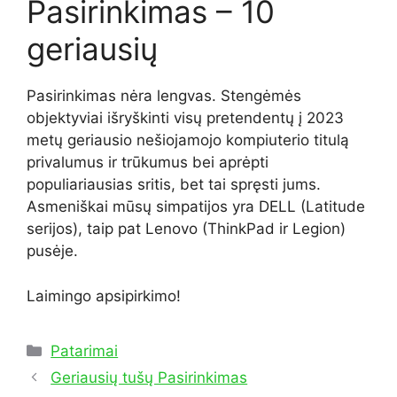
Pasirinkimas – 10
geriausių
Pasirinkimas nėra lengvas. Stengėmės
objektyviai išryškinti visų pretendentų į 2023
metų geriausio nešiojamojo kompiuterio titulą
privalumus ir trūkumus bei aprėpti
populiariausias sritis, bet tai spręsti jums.
Asmeniškai mūsų simpatijos yra DELL (Latitude
serijos), taip pat Lenovo (ThinkPad ir Legion)
pusėje.
Laimingo apsipirkimo!
Kategorijos
Patarimai
Geriausių tušų Pasirinkimas