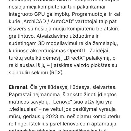
nešiojamieji kompiuteriai turi pakankamai
integruoto GPU galimybių. Programuotojai ir kai
kurie „ArchiCAD / AutoCAD“ vartotojai taip pat
išsivers su nešiojamuoju kompiuteriu be atskiro
greitintuvo. Atvaizdavimo užduotims ir
sudėtingam 3D modeliavimui reikia žemėlapių,
kuriuose akcentuojamas OpenGL. Žaidėjai
turėtų sutelkti dėmesį į „DirectX“ palaikymą, o
reikliausias iš jų – į atskiras vaizdo plokštes su
spindulių sekimu (RTX).
Ekranai
. Čia yra liūdesys, liūdesys, sielvartas.
Paprastai neįmanoma iš anksto žinoti įdiegtos
matricos savybių. „Lenovo“ šiuo atžvilgiu yra
„viešiausias“ – ne veltui jos pasiūlymai vyrauja
mūsų geriausių 2023 m. nešiojamų kompiuterių
reitinge. Išteklius psref.lenovo.com aptarnauja