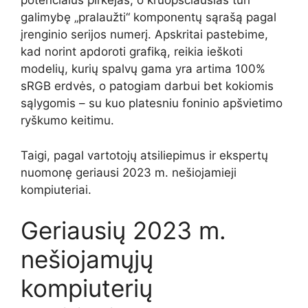
potencialus pirkėjas, o kruopščiausias turi
galimybę „pralaužti“ komponentų sąrašą pagal
įrenginio serijos numerį. Apskritai pastebime,
kad norint apdoroti grafiką, reikia ieškoti
modelių, kurių spalvų gama yra artima 100%
sRGB erdvės, o patogiam darbui bet kokiomis
sąlygomis – su kuo platesniu foninio apšvietimo
ryškumo keitimu.
Taigi, pagal vartotojų atsiliepimus ir ekspertų
nuomonę geriausi 2023 m. nešiojamieji
kompiuteriai.
Geriausių 2023 m.
nešiojamųjų
kompiuterių