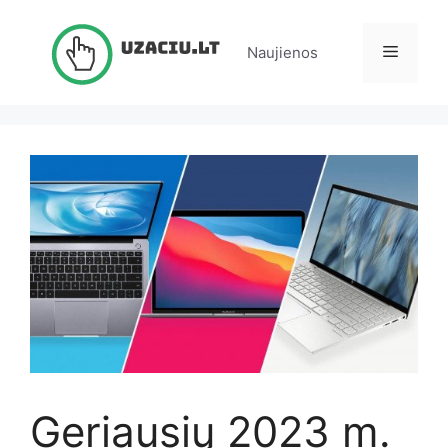
Pereiti
prie
Meniu
Naujienos
turinio
Geriausių 2023 m.