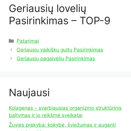
Geriausių lovelių
Pasirinkimas – TOP-9
Kategorijos
Patarimai
Geriausių vaikiškų gultų Pasirinkimas
Geriausių pagalvėlių Pasirinkimas
Naujausi
Kolagenas – svarbiausias organizmo struktūrinis
baltymas ir jo reikšmė sveikatai
Žuvies prekyba: kokybė, šviežumas ir auganti