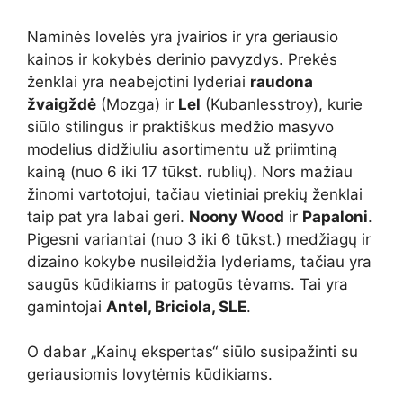
Naminės lovelės yra įvairios ir yra geriausio
kainos ir kokybės derinio pavyzdys. Prekės
ženklai yra neabejotini lyderiai
raudona
žvaigždė
(Mozga) ir
Lel
(Kubanlesstroy), kurie
siūlo stilingus ir praktiškus medžio masyvo
modelius didžiuliu asortimentu už priimtiną
kainą (nuo 6 iki 17 tūkst. rublių). Nors mažiau
žinomi vartotojui, tačiau vietiniai prekių ženklai
taip pat yra labai geri.
Noony Wood
ir
Papaloni
.
Pigesni variantai (nuo 3 iki 6 tūkst.) medžiagų ir
dizaino kokybe nusileidžia lyderiams, tačiau yra
saugūs kūdikiams ir patogūs tėvams. Tai yra
gamintojai
Antel, Briciola, SLE
.
O dabar „Kainų ekspertas“ siūlo susipažinti su
geriausiomis lovytėmis kūdikiams.