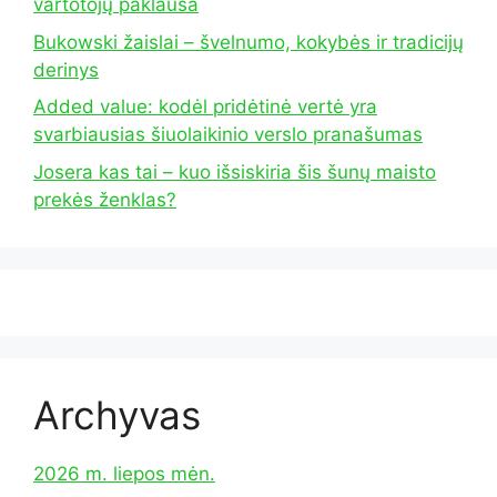
vartotojų paklausa
Bukowski žaislai – švelnumo, kokybės ir tradicijų
derinys
Added value: kodėl pridėtinė vertė yra
svarbiausias šiuolaikinio verslo pranašumas
Josera kas tai – kuo išsiskiria šis šunų maisto
prekės ženklas?
Archyvas
2026 m. liepos mėn.