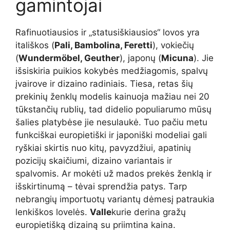
gamintojai
Rafinuotiausios ir „statusiškiausios“ lovos yra
itališkos (
Pali, Bambolina, Feretti
), vokiečių
(
Wundermöbel, Geuther
), japonų (
Micuna
). Jie
išsiskiria puikios kokybės medžiagomis, spalvų
įvairove ir dizaino radiniais. Tiesa, retas šių
prekinių ženklų modelis kainuoja mažiau nei 20
tūkstančių rublių, tad didelio populiarumo mūsų
šalies platybėse jie nesulaukė. Tuo pačiu metu
funkciškai europietiški ir japoniški modeliai gali
ryškiai skirtis nuo kitų, pavyzdžiui, apatinių
pozicijų skaičiumi, dizaino variantais ir
spalvomis. Ar mokėti už mados prekės ženklą ir
išskirtinumą – tėvai sprendžia patys. Tarp
nebrangių importuotų variantų dėmesį patraukia
lenkiškos lovelės.
Valle
kurie derina gražų
europietišką dizainą su priimtina kaina.