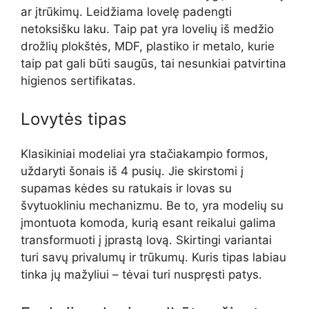
ar įtrūkimų. Leidžiama lovelę padengti
netoksišku laku. Taip pat yra lovelių iš medžio
drožlių plokštės, MDF, plastiko ir metalo, kurie
taip pat gali būti saugūs, tai nesunkiai patvirtina
higienos sertifikatas.
Lovytės tipas
Klasikiniai modeliai yra stačiakampio formos,
uždaryti šonais iš 4 pusių. Jie skirstomi į
supamas kėdes su ratukais ir lovas su
švytuokliniu mechanizmu. Be to, yra modelių su
įmontuota komoda, kurią esant reikalui galima
transformuoti į įprastą lovą. Skirtingi variantai
turi savų privalumų ir trūkumų. Kuris tipas labiau
tinka jų mažyliui – tėvai turi nuspręsti patys.