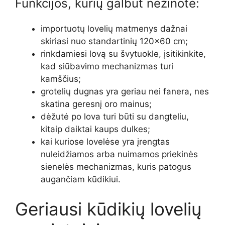
Funkcijos, kurių galbūt nežinote:
importuotų lovelių matmenys dažnai
skiriasi nuo standartinių 120×60 cm;
rinkdamiesi lovą su švytuokle, įsitikinkite,
kad siūbavimo mechanizmas turi
kamščius;
grotelių dugnas yra geriau nei fanera, nes
skatina geresnį oro mainus;
dėžutė po lova turi būti su dangteliu,
kitaip daiktai kaups dulkes;
kai kuriose lovelėse yra įrengtas
nuleidžiamos arba nuimamos priekinės
sienelės mechanizmas, kuris patogus
augančiam kūdikiui.
Geriausi kūdikių lovelių