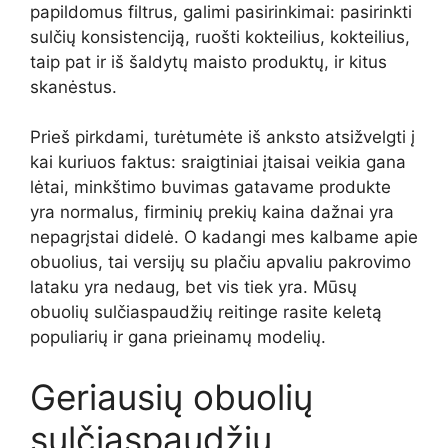
papildomus filtrus, galimi pasirinkimai: pasirinkti
sulčių konsistenciją, ruošti kokteilius, kokteilius,
taip pat ir iš šaldytų maisto produktų, ir kitus
skanėstus.
Prieš pirkdami, turėtumėte iš anksto atsižvelgti į
kai kuriuos faktus: sraigtiniai įtaisai veikia gana
lėtai, minkštimo buvimas gatavame produkte
yra normalus, firminių prekių kaina dažnai yra
nepagrįstai didelė. O kadangi mes kalbame apie
obuolius, tai versijų su plačiu apvaliu pakrovimo
lataku yra nedaug, bet vis tiek yra. Mūsų
obuolių sulčiaspaudžių reitinge rasite keletą
populiarių ir gana prieinamų modelių.
Geriausių obuolių
sulčiaspaudžių