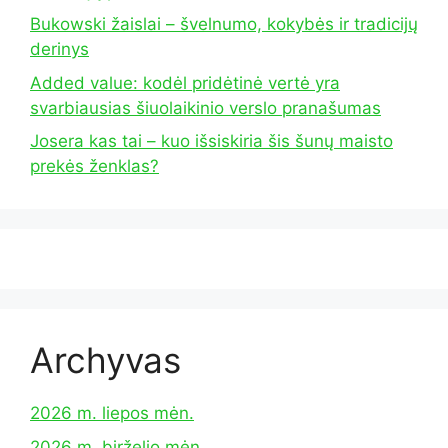
Bukowski žaislai – švelnumo, kokybės ir tradicijų
derinys
Added value: kodėl pridėtinė vertė yra
svarbiausias šiuolaikinio verslo pranašumas
Josera kas tai – kuo išsiskiria šis šunų maisto
prekės ženklas?
Archyvas
2026 m. liepos mėn.
2026 m. birželio mėn.