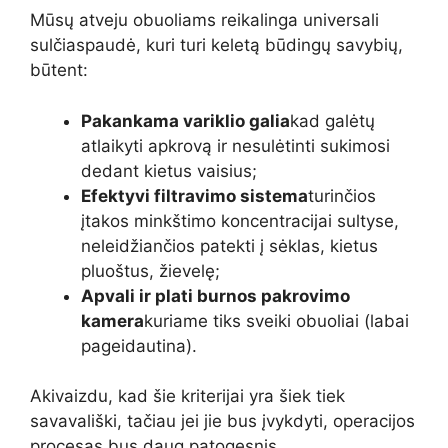
Mūsų atveju obuoliams reikalinga universali
sulčiaspaudė, kuri turi keletą būdingų savybių,
būtent:
Pakankama variklio galia
kad galėtų
atlaikyti apkrovą ir nesulėtinti sukimosi
dedant kietus vaisius;
Efektyvi filtravimo sistema
turinčios
įtakos minkštimo koncentracijai sultyse,
neleidžiančios patekti į sėklas, kietus
pluoštus, žievelę;
Apvali ir plati burnos pakrovimo
kamera
kuriame tiks sveiki obuoliai (labai
pageidautina).
Akivaizdu, kad šie kriterijai yra šiek tiek
savavališki, tačiau jei jie bus įvykdyti, operacijos
procesas bus daug patogesnis.