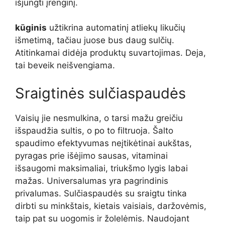
išjungti įrenginį.
kūginis
užtikrina automatinį atliekų likučių
išmetimą, tačiau juose bus daug sulčių.
Atitinkamai didėja produktų suvartojimas. Deja,
tai beveik neišvengiama.
Sraigtinės sulčiaspaudės
Vaisių jie nesmulkina, o tarsi mažu greičiu
išspaudžia sultis, o po to filtruoja. Šalto
spaudimo efektyvumas neįtikėtinai aukštas,
pyragas prie išėjimo sausas, vitaminai
išsaugomi maksimaliai, triukšmo lygis labai
mažas. Universalumas yra pagrindinis
privalumas. Sulčiaspaudės su sraigtu tinka
dirbti su minkštais, kietais vaisiais, daržovėmis,
taip pat su uogomis ir žolelėmis. Naudojant