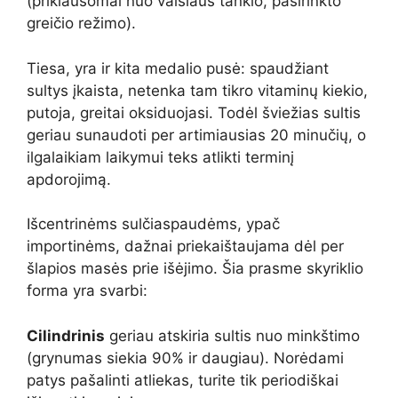
(priklausomai nuo vaisiaus tankio, pasirinkto
greičio režimo).
Tiesa, yra ir kita medalio pusė: spaudžiant
sultys įkaista, netenka tam tikro vitaminų kiekio,
putoja, greitai oksiduojasi. Todėl šviežias sultis
geriau sunaudoti per artimiausias 20 minučių, o
ilgalaikiam laikymui teks atlikti terminį
apdorojimą.
Išcentrinėms sulčiaspaudėms, ypač
importinėms, dažnai priekaištaujama dėl per
šlapios masės prie išėjimo. Šia prasme skyriklio
forma yra svarbi:
Cilindrinis
geriau atskiria sultis nuo minkštimo
(grynumas siekia 90% ir daugiau). Norėdami
patys pašalinti atliekas, turite tik periodiškai