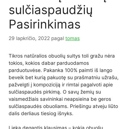
sulčiaspaudžių
Pasirinkimas
29 lapkričio, 2022
pagal
tomas
Tikros natūralios obuolių sultys toli gražu nėra
tokios, kokios dabar parduodamos
parduotuvėse. Pakanka 100% paimti iš lango
beveik bet kurią pakuotę su prašmatniu užrašu,
pažvelgti į kompoziciją ir rimtai pagalvoti apie
sulčiaspaudės pirkimą. O savų žemių su
vaismedžiais savininkai neapsieina be geros
sulčiaspaudės obuoliams. Priešingu atveju liūto
dalis derliaus tiesiog išnyks.
Lieka degantis klausimas – kokią obuolių