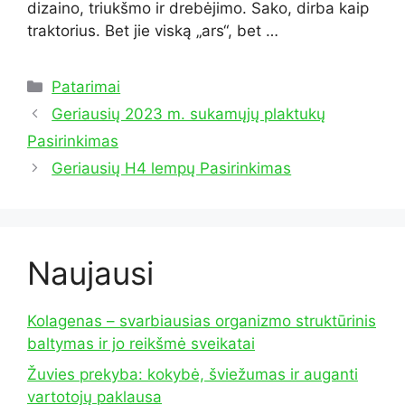
dizaino, triukšmo ir drebėjimo. Sako, dirba kaip
traktorius. Bet jie viską „ars“, bet …
Kategorijos
Patarimai
Geriausių 2023 m. sukamųjų plaktukų
Pasirinkimas
Geriausių H4 lempų Pasirinkimas
Naujausi
Kolagenas – svarbiausias organizmo struktūrinis
baltymas ir jo reikšmė sveikatai
Žuvies prekyba: kokybė, šviežumas ir auganti
vartotojų paklausa