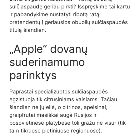
sulčiaspaudę geriau pirkti? Išspręskime tai kartu
ir pabandykime nustatyti ribotą ratą
pretendentų į geriausios obuolių sulčiaspaudės
titulą šiandien.
„Apple“ dovanų
suderinamumo
parinktys
Paprastai specializuotos sulčiaspaudės
egzistuoja tik citrusiniams vaisiams. Tačiau
šiandien ne jų eilė, o citrinos, apelsinai,
greipfrutai masiškai auga Rusijos ir
posovietinėse platybėse toli gražu ne visur (tik
tam tikruose pietiniuose regionuose).