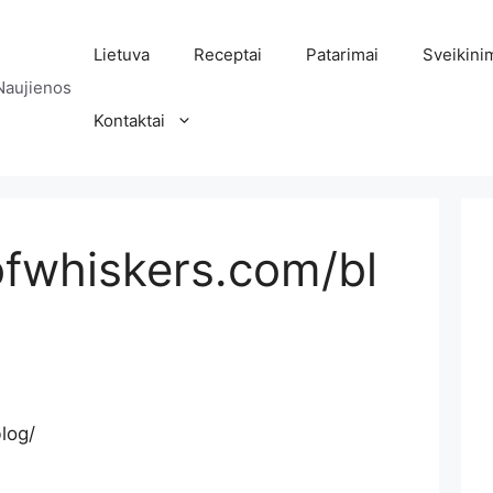
Lietuva
Receptai
Patarimai
Sveikini
Naujienos
Kontaktai
ofwhiskers.com/bl
log/