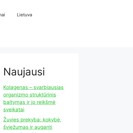
mai
Lietuva
Naujausi
Kolagenas – svarbiausias
organizmo struktūrinis
baltymas ir jo reikšmė
sveikatai
Žuvies prekyba: kokybė,
šviežumas ir auganti