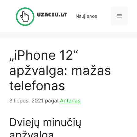
Pereiti
prie
Meniu
Naujienos
turinio
„iPhone 12“
apžvalga: mažas
telefonas
3 liepos, 2021
pagal
Antanas
Dviejų minučių
apžvalga