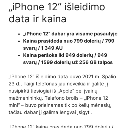
„iPhone 12“ išleidimo
data ir kaina
„iPhone 12“ dabar yra visame pasaulyje
Kaina prasideda nuo 799 dolerių / 799
svarų / 1 349 AU
Kaina peršoka iki 949 dolerių / 949
svarų / 1599 dolerių už 256 GB talpos
„IPhone 12“ išleidimo data buvo 2021 m. Spalio
23 d., Taigi telefonas jau neveikia ir galite jį
nusipirkti tiesiogiai iš „Apple“ bei įvairių
mažmenininkų. Telefono brolis – „iPhone 12
mini“ – buvo prieinamas tik po kelių mėnesių,
tačiau dabar jį galima lengvai įsigyti.
„IPhone 12“ kaina prasideda nuo 799 dolerių /