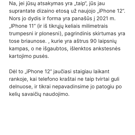
Na, jei jūsų atsakymas yra „taip“, jūs jau
suprantate dizaino etosą už naujojo „iPhone 12“.
Nors jo dydis ir forma yra panašūs į 2021 m.
„IPhone 11“ (ir iš tikrųjų keliais milimetrais
trumpesni ir plonesni), pagrindinis skirtumas yra
tose briaunose. , kurie yra aštrus 90 laipsnių
kampas, o ne išgaubtos, išlenktos ankstesnės
kartojimo pusės.
Dėl to „iPhone 12“ jaučiasi staigiau laikant
rankoje, kai telefono kraštai ne taip tvirtai guli
delnuose, ir tikrai nepavadinsime jo patogiu po
kelių savaičių naudojimo.