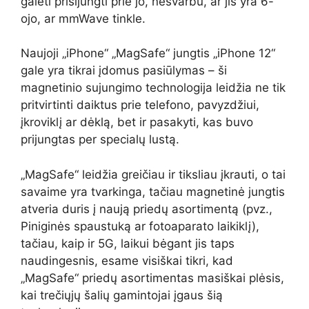
galėti prisijungti prie jo, nesvarbu, ar jis yra 6-
ojo, ar mmWave tinkle.
Naujoji „iPhone“ „MagSafe“ jungtis „iPhone 12“
gale yra tikrai įdomus pasiūlymas – ši
magnetinio sujungimo technologija leidžia ne tik
pritvirtinti daiktus prie telefono, pavyzdžiui,
įkroviklį ar dėklą, bet ir pasakyti, kas buvo
prijungtas per specialų lustą.
„MagSafe“ leidžia greičiau ir tiksliau įkrauti, o tai
savaime yra tvarkinga, tačiau magnetinė jungtis
atveria duris į naują priedų asortimentą (pvz.,
Piniginės spaustuką ar fotoaparato laikiklį),
tačiau, kaip ir 5G, laikui bėgant jis taps
naudingesnis, esame visiškai tikri, kad
„MagSafe“ priedų asortimentas masiškai plėsis,
kai trečiųjų šalių gamintojai įgaus šią