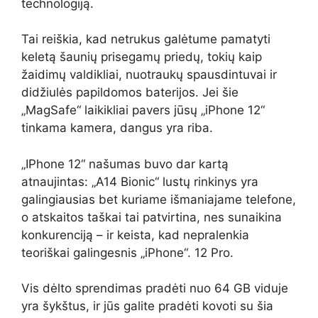
technologiją.
Tai reiškia, kad netrukus galėtume pamatyti
keletą šaunių prisegamų priedų, tokių kaip
žaidimų valdikliai, nuotraukų spausdintuvai ir
didžiulės papildomos baterijos. Jei šie
„MagSafe“ laikikliai pavers jūsų „iPhone 12“
tinkama kamera, dangus yra riba.
„IPhone 12“ našumas buvo dar kartą
atnaujintas: „A14 Bionic“ lustų rinkinys yra
galingiausias bet kuriame išmaniajame telefone,
o atskaitos taškai tai patvirtina, nes sunaikina
konkurenciją – ir keista, kad nepralenkia
teoriškai galingesnis „iPhone“. 12 Pro.
Vis dėlto sprendimas pradėti nuo 64 GB viduje
yra šykštus, ir jūs galite pradėti kovoti su šia