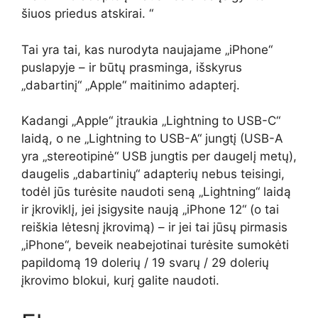
šiuos priedus atskirai. “
Tai yra tai, kas nurodyta naujajame „iPhone“
puslapyje – ir būtų prasminga, išskyrus
„dabartinį“ „Apple“ maitinimo adapterį.
Kadangi „Apple“ įtraukia „Lightning to USB-C“
laidą, o ne „Lightning to USB-A“ jungtį (USB-A
yra „stereotipinė“ USB jungtis per daugelį metų),
daugelis „dabartinių“ adapterių nebus teisingi,
todėl jūs turėsite naudoti seną „Lightning“ laidą
ir įkroviklį, jei įsigysite naują „iPhone 12“ (o tai
reiškia lėtesnį įkrovimą) – ir jei tai jūsų pirmasis
„iPhone“, beveik neabejotinai turėsite sumokėti
papildomą 19 dolerių / 19 svarų / 29 dolerių
įkrovimo blokui, kurį galite naudoti.