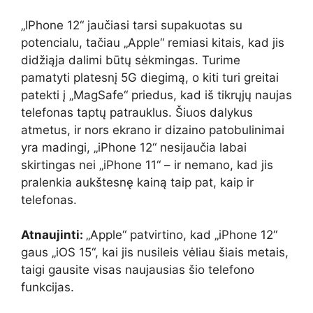
„IPhone 12“ jaučiasi tarsi supakuotas su
potencialu, tačiau „Apple“ remiasi kitais, kad jis
didžiąja dalimi būtų sėkmingas. Turime
pamatyti platesnį 5G diegimą, o kiti turi greitai
patekti į „MagSafe“ priedus, kad iš tikrųjų naujas
telefonas taptų patrauklus. Šiuos dalykus
atmetus, ir nors ekrano ir dizaino patobulinimai
yra madingi, „iPhone 12“ nesijaučia labai
skirtingas nei „iPhone 11“ – ir nemano, kad jis
pralenkia aukštesnę kainą taip pat, kaip ir
telefonas.
Atnaujinti:
„Apple“ patvirtino, kad „iPhone 12“
gaus „iOS 15“, kai jis nusileis vėliau šiais metais,
taigi gausite visas naujausias šio telefono
funkcijas.