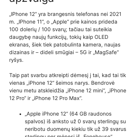
„IPhone 12“ yra brangesnis telefonas nei 2021
m. „IPhone 11“, o „Apple“ prie kainos prideda
100 dolerių / 100 svarų; tačiau tai suteikia
daugybę naujų funkcijų, tokių kaip OLED
ekranas, šiek tiek patobulinta kamera, naujas
dizainas ir – dideli smūgiai – 5G ir „MagSafe“
ryšys.
Taip pat svarbu atkreipti dėmesį į tai, kad tai tik
vienas „iPhone 12“ šeimos narys. Bendrovė
vienu metu atskleidžia „iPhone 12 mini“, „iPhone
12 Pro“ ir „iPhone 12 Pro Max“.
„Apple iPhone 12“ (64 GB raudonos
spalvos) iš anksto už 0 svarų sterlingų su
neribotu duomenų kiekiu tik už 39 svarus
sterlingų per mėnesį iš „Fonehouse“