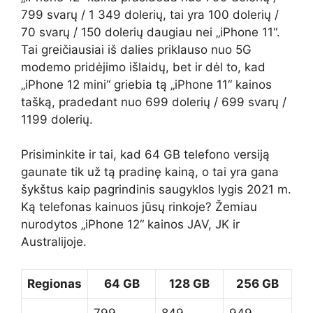
799 svarų / 1 349 dolerių, tai yra 100 dolerių /
70 svarų / 150 dolerių daugiau nei „iPhone 11“.
Tai greičiausiai iš dalies priklauso nuo 5G
modemo pridėjimo išlaidų, bet ir dėl to, kad
„iPhone 12 mini“ griebia tą „iPhone 11“ kainos
tašką, pradedant nuo 699 dolerių / 699 svarų /
1199 dolerių.
Prisiminkite ir tai, kad 64 GB telefono versiją
gaunate tik už tą pradinę kainą, o tai yra gana
šykštus kaip pagrindinis saugyklos lygis 2021 m.
Ką telefonas kainuos jūsų rinkoje? Žemiau
nurodytos „iPhone 12“ kainos JAV, JK ir
Australijoje.
Regionas
64 GB
128 GB
256 GB
799
849
949