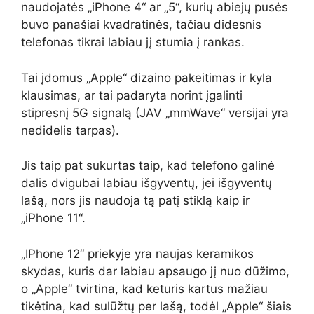
naudojatės „iPhone 4“ ar „5“, kurių abiejų pusės
buvo panašiai kvadratinės, tačiau didesnis
telefonas tikrai labiau jį stumia į rankas.
Tai įdomus „Apple“ dizaino pakeitimas ir kyla
klausimas, ar tai padaryta norint įgalinti
stipresnį 5G signalą (JAV „mmWave“ versijai yra
nedidelis tarpas).
Jis taip pat sukurtas taip, kad telefono galinė
dalis dvigubai labiau išgyventų, jei išgyventų
lašą, nors jis naudoja tą patį stiklą kaip ir
„iPhone 11“.
„IPhone 12“ priekyje yra naujas keramikos
skydas, kuris dar labiau apsaugo jį nuo dūžimo,
o „Apple“ tvirtina, kad keturis kartus mažiau
tikėtina, kad sulūžtų per lašą, todėl „Apple“ šiais