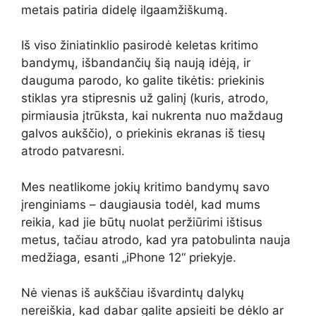
metais patiria didelę ilgaamžiškumą.
Iš viso žiniatinklio pasirodė keletas kritimo
bandymų, išbandančių šią naują idėją, ir
dauguma parodo, ko galite tikėtis: priekinis
stiklas yra stipresnis už galinį (kuris, atrodo,
pirmiausia įtrūksta, kai nukrenta nuo maždaug
galvos aukščio), o priekinis ekranas iš tiesų
atrodo patvaresni.
Mes neatlikome jokių kritimo bandymų savo
įrenginiams – daugiausia todėl, kad mums
reikia, kad jie būtų nuolat peržiūrimi ištisus
metus, tačiau atrodo, kad yra patobulinta nauja
medžiaga, esanti „iPhone 12“ priekyje.
Nė vienas iš aukščiau išvardintų dalykų
nereiškia, kad dabar galite apsieiti be dėklo ar