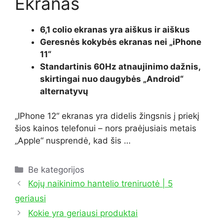
Ekranas
6,1 colio ekranas yra aiškus ir aiškus
Geresnės kokybės ekranas nei „iPhone
11“
Standartinis 60Hz atnaujinimo dažnis,
skirtingai nuo daugybės „Android“
alternatyvų
„IPhone 12“ ekranas yra didelis žingsnis į priekį
šios kainos telefonui – nors praėjusiais metais
„Apple“ nusprendė, kad šis …
Kategorijos
Be kategorijos
Kojų naikinimo hantelio treniruotė | 5
geriausi
Kokie yra geriausi produktai