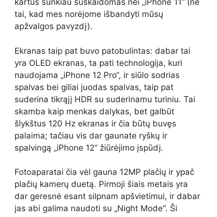
kartus sunkiau suskaidomas nei „iPhone 11“ (ne
tai, kad mes norėjome išbandyti mūsų
apžvalgos pavyzdį).
Ekranas taip pat buvo patobulintas: dabar tai
yra OLED ekranas, ta pati technologija, kuri
naudojama „iPhone 12 Pro“, ir siūlo sodrias
spalvas bei giliai juodas spalvas, taip pat
suderina tikrąjį HDR su suderinamu turiniu. Tai
skamba kaip menkas dalykas, bet galbūt
šlykštus 120 Hz ekranas ir čia būtų buvęs
palaima; tačiau vis dar gaunate ryškų ir
spalvingą „iPhone 12“ žiūrėjimo įspūdį.
Fotoaparatai čia vėl gauna 12MP plačių ir ypač
plačių kamerų duetą. Pirmoji šiais metais yra
dar geresnė esant silpnam apšvietimui, ir dabar
jas abi galima naudoti su „Night Mode“. Ši