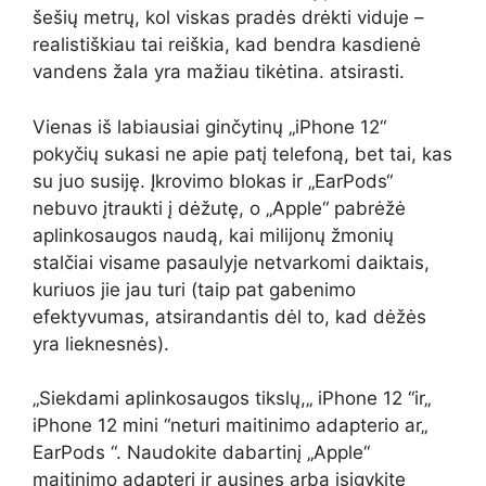
šešių metrų, kol viskas pradės drėkti viduje –
realistiškiau tai reiškia, kad bendra kasdienė
vandens žala yra mažiau tikėtina. atsirasti.
Vienas iš labiausiai ginčytinų „iPhone 12“
pokyčių sukasi ne apie patį telefoną, bet tai, kas
su juo susiję. Įkrovimo blokas ir „EarPods“
nebuvo įtraukti į dėžutę, o „Apple“ pabrėžė
aplinkosaugos naudą, kai milijonų žmonių
stalčiai visame pasaulyje netvarkomi daiktais,
kuriuos jie jau turi (taip pat gabenimo
efektyvumas, atsirandantis dėl to, kad dėžės
yra lieknesnės).
„Siekdami aplinkosaugos tikslų,„ iPhone 12 “ir„
iPhone 12 mini “neturi maitinimo adapterio ar„
EarPods “. Naudokite dabartinį „Apple“
maitinimo adapterį ir ausines arba įsigykite