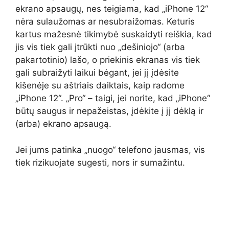
ekrano apsaugų, nes teigiama, kad „iPhone 12“
nėra sulaužomas ar nesubraižomas. Keturis
kartus mažesnė tikimybė suskaidyti reiškia, kad
jis vis tiek gali įtrūkti nuo „dešiniojo“ (arba
pakartotinio) lašo, o priekinis ekranas vis tiek
gali subraižyti laikui bėgant, jei jį įdėsite
kišenėje su aštriais daiktais, kaip radome
„iPhone 12“. „Pro“ – taigi, jei norite, kad „iPhone“
būtų saugus ir nepažeistas, įdėkite į jį dėklą ir
(arba) ekrano apsaugą.
Jei jums patinka „nuogo“ telefono jausmas, vis
tiek rizikuojate sugesti, nors ir sumažintu.