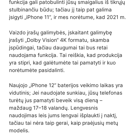
funkcija gali patobulinti jūsų smaigalius iš tikrųjų
stulbinančiu būdu; tačiau jį taip pat galima
įsigyti „iPhone 11“, ir mes norėtume, kad 2021 m.
Vaizdo įrašų galimybės, įskaitant galimybę
įrašyti „Dolby Vision“ 4K formatu, skamba
įspūdingai, tačiau daugumai tai bus retai
naudojama funkcija. Tai reiškia, kad produkcija
yra stipri, kad galėtumėte tai pamatyti ir kuo
norėtumėte pasidalinti.
Naujojo „iPhone 12“ baterijos veikimo laikas yra
vidutinis; Jei naudojate sunkiau, jūsų telefonas
turėtų jus pamatyti beveik visą dieną –
maždaug 17–18 valandų. Lengvesnis
naudojimas leis jums lengvai išplaukti į naktį,
tačiau tai nėra taip gerai, kaip praėjusių metų
modelis.