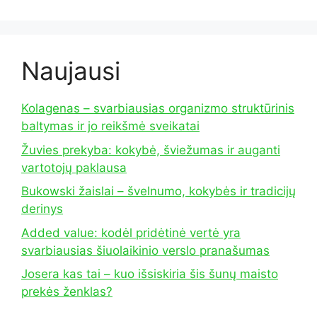
Naujausi
Kolagenas – svarbiausias organizmo struktūrinis
baltymas ir jo reikšmė sveikatai
Žuvies prekyba: kokybė, šviežumas ir auganti
vartotojų paklausa
Bukowski žaislai – švelnumo, kokybės ir tradicijų
derinys
Added value: kodėl pridėtinė vertė yra
svarbiausias šiuolaikinio verslo pranašumas
Josera kas tai – kuo išsiskiria šis šunų maisto
prekės ženklas?