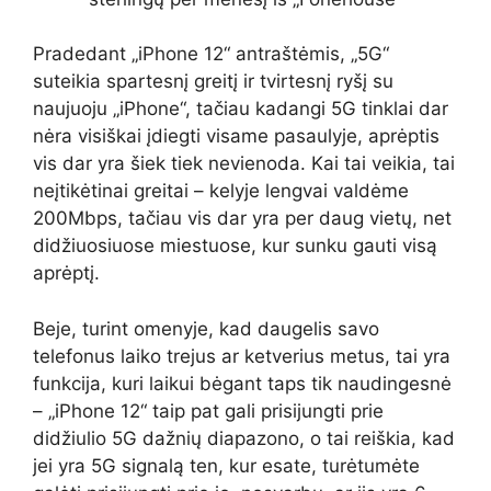
Pradedant „iPhone 12“ antraštėmis, „5G“
suteikia spartesnį greitį ir tvirtesnį ryšį su
naujuoju „iPhone“, tačiau kadangi 5G tinklai dar
nėra visiškai įdiegti visame pasaulyje, aprėptis
vis dar yra šiek tiek nevienoda. Kai tai veikia, tai
neįtikėtinai greitai – kelyje lengvai valdėme
200Mbps, tačiau vis dar yra per daug vietų, net
didžiuosiuose miestuose, kur sunku gauti visą
aprėptį.
Beje, turint omenyje, kad daugelis savo
telefonus laiko trejus ar ketverius metus, tai yra
funkcija, kuri laikui bėgant taps tik naudingesnė
– „iPhone 12“ taip pat gali prisijungti prie
didžiulio 5G dažnių diapazono, o tai reiškia, kad
jei yra 5G signalą ten, kur esate, turėtumėte