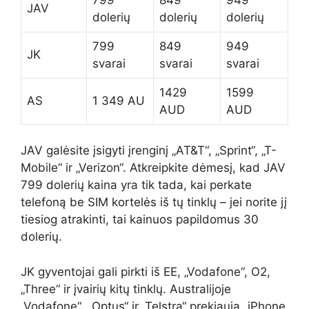
JAV
dolerių
dolerių
dolerių
799
849
949
JK
svarai
svarai
svarai
1429
1599
AS
1 349 AU
AUD
AUD
JAV galėsite įsigyti įrenginį „AT&T“, „Sprint“, „T-
Mobile“ ir „Verizon“. Atkreipkite dėmesį, kad JAV
799 dolerių kaina yra tik tada, kai perkate
telefoną be SIM kortelės iš tų tinklų – jei norite jį
tiesiog atrakinti, tai kainuos papildomus 30
dolerių.
JK gyventojai gali pirkti iš EE, „Vodafone“, O2,
„Three“ ir įvairių kitų tinklų. Australijoje
„Vodafone“, „Optus“ ir „Telstra“ prekiauja „iPhone