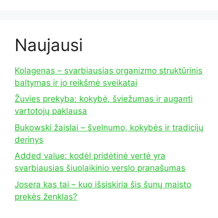
Naujausi
Kolagenas – svarbiausias organizmo struktūrinis
baltymas ir jo reikšmė sveikatai
Žuvies prekyba: kokybė, šviežumas ir auganti
vartotojų paklausa
Bukowski žaislai – švelnumo, kokybės ir tradicijų
derinys
Added value: kodėl pridėtinė vertė yra
svarbiausias šiuolaikinio verslo pranašumas
Josera kas tai – kuo išsiskiria šis šunų maisto
prekės ženklas?