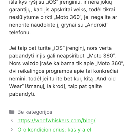
išlaikys ryšį su „iOS“ įrenginiu, ir nėra jokių
garantijų, kad jis apskritai veiks, todėl tikrai
nesiūlytume pirkti „Moto 360“, jei negalite ar
nenorite naudokite jį grynai su „Android“
telefonu.
Jei taip pat turite „iOS“ įrenginį, nors verta
pabandyti ir jis gali neapsiriboti „Moto 360“.
Nors vaizdo įraše kalbama tik apie „Moto 360“,
dvi reikalingos programos apie tai konkrečiai
nemini, todėl jei turite bet kurį kitą „Android
Wear“ išmanųjį laikrodį, taip pat galite
pabandyti.
Kategorijos
Be kategorijos
https://woofwhiskers.com/blog/
Oro kondicionierius: kas yra el