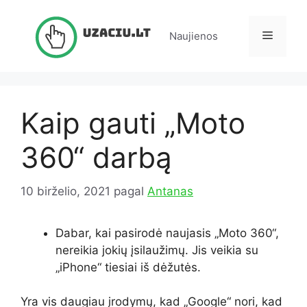
Pereiti
prie
Meniu
Naujienos
turinio
Kaip gauti „Moto
360“ darbą
10 birželio, 2021
pagal
Antanas
Dabar, kai pasirodė naujasis „Moto 360“,
nereikia jokių įsilaužimų. Jis veikia su
„iPhone“ tiesiai iš dėžutės.
Yra vis daugiau įrodymų, kad „Google“ nori, kad