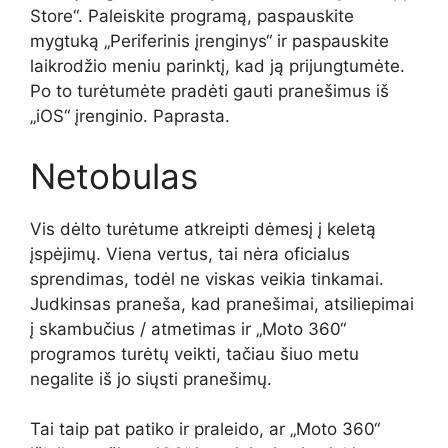
Store“. Paleiskite programą, paspauskite
mygtuką „Periferinis įrenginys“ ir paspauskite
laikrodžio meniu parinktį, kad ją prijungtumėte.
Po to turėtumėte pradėti gauti pranešimus iš
„iOS“ įrenginio. Paprasta.
Netobulas
Vis dėlto turėtume atkreipti dėmesį į keletą
įspėjimų. Viena vertus, tai nėra oficialus
sprendimas, todėl ne viskas veikia tinkamai.
Judkinsas praneša, kad pranešimai, atsiliepimai
į skambučius / atmetimas ir „Moto 360“
programos turėtų veikti, tačiau šiuo metu
negalite iš jo siųsti pranešimų.
Tai taip pat patiko ir praleido, ar „Moto 360“