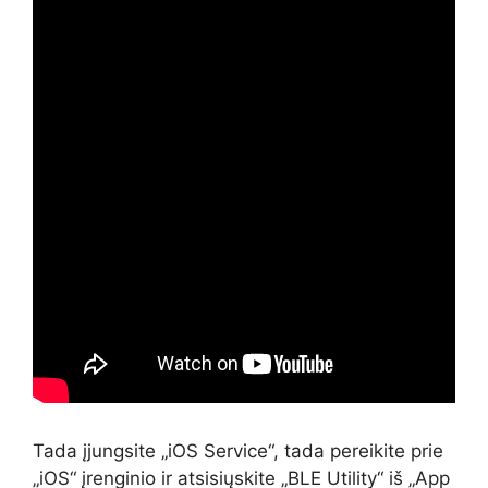
Tada įjungsite „iOS Service“, tada pereikite prie
„iOS“ įrenginio ir atsisiųskite „BLE Utility“ iš „App