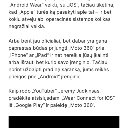
„Android Wear“ veiktų su „iOS“, tačiau tikėtina,
kad „Apple“ turės ką pasakyti apie tai – ir bet
kokiu atveju abi operacinės sistemos kol kas
negražiai veikia.
Arba bent jau oficialiai, bet dabar yra gana
paprastas būdas prijungti „Moto 360“ prie
„iPhone“ ar „iPad“ ir net nereikia jūsų įkalinti
arba išrauti bet kurio savo įrenginio. Tačiau
norint užbaigti pradinę sąranką, jums reikės
prieigos prie „Android“ įrenginio.
Kaip rodo „YouTuber“ Jeremy Judkinsas,
pradėkite atsisiųsdami „Wear Connect for iOS“
iš „Google Play“ ir paleidę „Moto 360“.