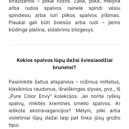
strazdanos – pilkai rudos. Žalia, pilka, mėlyna
arba rudos spalvos
rainelė
spindi vėsiu
spindesiu arba turi
pilkos spalvos įrišimas.
Plaukai gali būti šviesūs arba rudi – jiems
būdinga platina,
sidabrinis blizgesys.
Kokios spalvos lūpų dažai šviesiaodžiai
brunetei?
Pasirinkite šaltus atspalvius – rožinius miltelius,
klasikinius raudonus, išraiškingas slyvas, pvz., Iš
„Pure Color Envy“ kolekcijos. Jei norite ryškių
spalvų, rinkitės kreminės smėlio spalvos. Ar
ieškote ekstravagancijos? Mėlyni, pilki arba
violetiniai lūpų dažai taip pat tinka jūsų grožio
tipui.