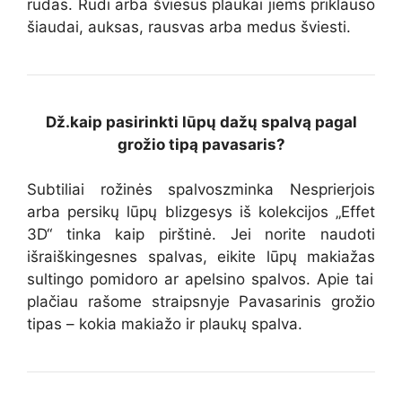
rudas. Rudi arba šviesūs plaukai
jiems priklauso
šiaudai,
auksas,
rausvas arba medus
šviesti
.
Dž.
kaip pasirinkti lūpų dažų spalvą pagal
grožio tipą
pavasaris?
Subtiliai rožinės spalvos
zminka
Nes
prie
rjois
arba
persikų
lūpų blizgesys iš kolekcijos
„Effet
3D“
tinka kaip pirštinė
.
Jei norite naudoti
išraiškingesnes spalvas, eikite
lūpų makiažas
sultingo pomidoro ar apelsino spalvos.
Apie tai
plačiau rašome straipsnyje
Pavasarinis grožio
tipas – kokia makiažo ir plaukų spalva
.