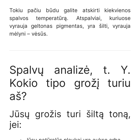
Tokiu pačiu būdu galite atskirti kiekvienos
spalvos temperatūrą. Atspalviai, kuriuose
vyrauja geltonas pigmentas, yra šilti, vyrauja
mėlyni – vėsūs.
Spalvų analizė, t. Y.
Kokio tipo grožį turiu
aš?
Jūsų grožis turi šiltą toną,
jei:
Jūsų natūralūs plaukai yra aukso arba