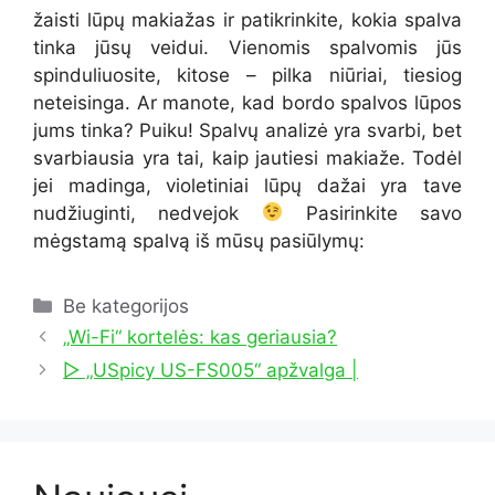
žaisti
lūpų makiažas
ir patikrinkite, kokia spalva
tinka jūsų veidui. Vienomis spalvomis jūs
spinduliuosite, kitose – pilka
niūriai,
tiesiog
neteisinga.
Ar manote, kad bordo spalvos lūpos
jums tinka? Puiku! Spalvų analizė yra svarbi, bet
svarbiausia yra tai, kaip jautiesi makiaže.
Todėl
jei
madinga,
violetiniai lūpų dažai
yra tave
nudžiuginti, nedvejok
Pasirinkite savo
mėgstamą spalvą iš mūsų pasiūlymų:
Kategorijos
Be kategorijos
„Wi-Fi“ kortelės: kas geriausia?
▷ „USpicy US-FS005“ apžvalga |