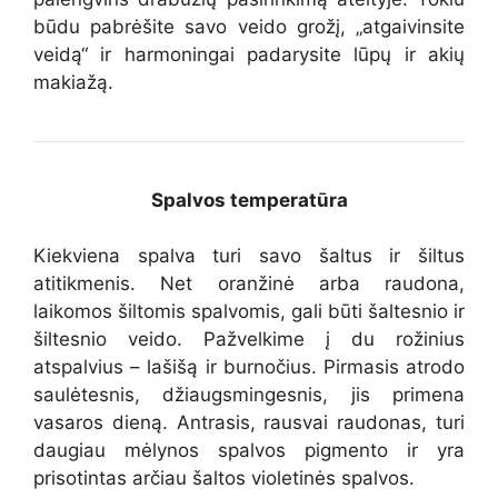
būdu pabrėšite savo veido grožį, „atgaivinsite
veidą“ ir harmoningai padarysite lūpų ir akių
makiažą.
Spalvos temperatūra
Kiekviena spalva turi savo šaltus ir šiltus
atitikmenis. Net oranžinė arba raudona,
laikomos šiltomis spalvomis, gali būti šaltesnio ir
šiltesnio veido. Pažvelkime į du rožinius
atspalvius – lašišą ir burnočius. Pirmasis atrodo
saulėtesnis, džiaugsmingesnis, jis primena
vasaros dieną. Antrasis, rausvai raudonas, turi
daugiau mėlynos spalvos pigmento ir yra
prisotintas arčiau šaltos violetinės spalvos.