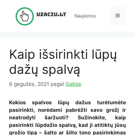
Pereiti
prie
Meniu
Naujienos
turinio
Kaip išsirinkti lūpų
dažų spalvą
6 gegužės, 2021
pagal
Gabija
Kokios spalvos lūpų dažus turėtumėte
pasirinkti, norėdami pabrėžti savo grožį ir
neatrodyti šaržuoti? Sužinokite, kaip
pasirinkti lūpdažio spalvą, kad ji atitiktų jūsų
grožio tipą – šalto ar šilto tono pasirinkimas