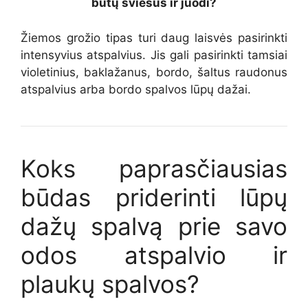
būtų šviesus ir juodi?
Žiemos grožio tipas turi daug laisvės pasirinkti
intensyvius atspalvius. Jis gali pasirinkti tamsiai
violetinius, baklažanus, bordo, šaltus raudonus
atspalvius
arba bordo spalvos lūpų dažai
.
Koks paprasčiausias
būdas priderinti lūpų
dažų spalvą prie savo
odos atspalvio ir
plaukų spalvos?