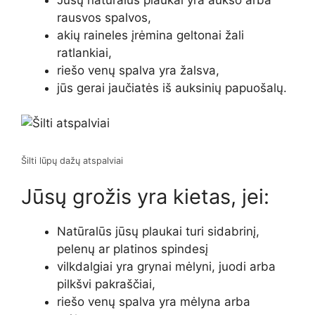
rausvos spalvos,
akių raineles įrėmina geltonai žali
ratlankiai,
riešo venų spalva yra žalsva,
jūs gerai jaučiatės iš auksinių papuošalų.
Šilti lūpų dažų atspalviai
Jūsų grožis yra kietas, jei:
Natūralūs jūsų plaukai turi sidabrinį,
pelenų ar platinos spindesį
vilkdalgiai yra grynai mėlyni, juodi arba
pilkšvi pakraščiai,
riešo venų spalva yra mėlyna arba