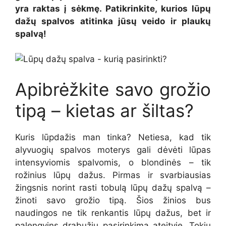
yra raktas į sėkmę. Patikrinkite, kurios lūpų
dažų spalvos atitinka jūsų veido ir plaukų
spalvą!
Apibrėžkite savo grožio
tipą – kietas ar šiltas?
Kuris lūpdažis man tinka? Netiesa, kad tik
alyvuogių spalvos moterys gali dėvėti lūpas
intensyviomis spalvomis, o blondinės – tik
rožinius lūpų dažus. Pirmas ir svarbiausias
žingsnis norint rasti tobulą lūpų dažų spalvą –
žinoti savo grožio tipą. Šios žinios bus
naudingos ne tik renkantis lūpų dažus, bet ir
palengvins drabužių pasirinkimą ateityje. Tokiu