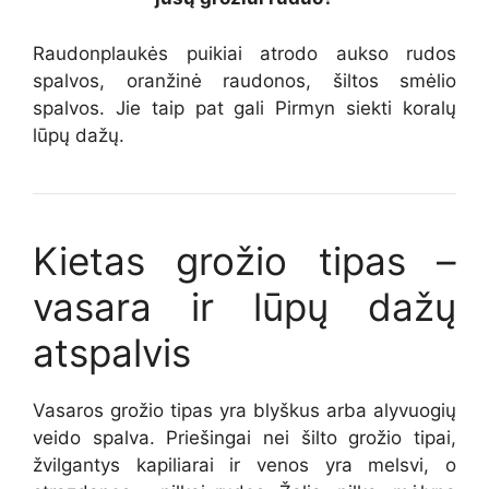
Raudonplaukės puikiai atrodo aukso rudos
spalvos,
oranžinė
raudonos, šiltos smėlio
spalvos.
Jie taip pat gali
Pirmyn
siekti koralų
lūpų dažų.
Kietas grožio tipas –
vasara
ir lūpų dažų
atspalvis
Vasaros grožio tipas yra blyškus arba alyvuogių
veido spalva
.
Priešingai nei šilto grožio tipai,
žvilgantys kapiliarai ir venos yra melsvi, o