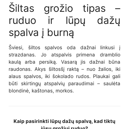
Šiltas grožio tipas –
ruduo
ir lūpų dažų
spalva
į burną
Šviesi, šiltos spalvos oda dažnai linkusi į
strazdanas. Jo atspalvis primena dramblio
kaulą arba persiką. Vasarą jis dažnai būna
raudonas. Akys šiltos
šį raktą
– nuo žalios, iki
alaus spalvos, iki šokolado rudos. Plaukai gali
būti skirtingų atspalvių paraudimai – saulėta
blondinė, kaštonas, morkos.
Kaip pasirinkti lūpų dažų spalvą, kad tiktų
jūsų grožiui
ruduo?