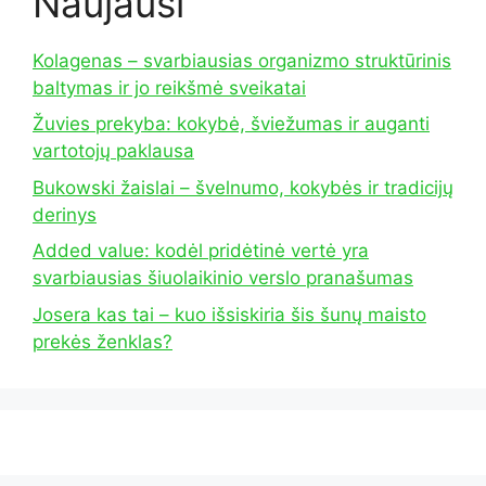
Naujausi
Kolagenas – svarbiausias organizmo struktūrinis
baltymas ir jo reikšmė sveikatai
Žuvies prekyba: kokybė, šviežumas ir auganti
vartotojų paklausa
Bukowski žaislai – švelnumo, kokybės ir tradicijų
derinys
Added value: kodėl pridėtinė vertė yra
svarbiausias šiuolaikinio verslo pranašumas
Josera kas tai – kuo išsiskiria šis šunų maisto
prekės ženklas?