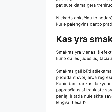
pat suteikiama gera treniruo
Niekada anksčiau to nedarė
kurie palengvins darbo pradž
Kas yra sma
Smakras yra vienas iš efekty
kūno dalies judesius, tačiau v
Smakras gali būti atliekam
pridedant svorį arba regres
Kabindami rankas, laikydami
paprasčiausiai traukiate sav
per ją, ir tada nuleiskite s
lengva, tiesa !?