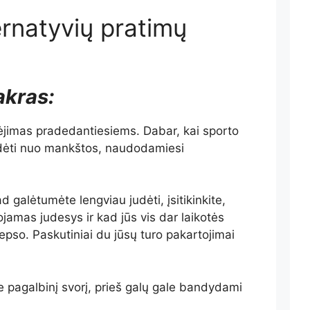
ernatyvių pratimų
kras:
ėjimas pradedantiesiems. Dabar, kai sporto
radėti nuo mankštos, naudodamiesi
d galėtumėte lengviau judėti, įsitikinkite,
ojamas judesys ir kad jūs vis dar laikotės
epso. Paskutiniai du jūsų turo pakartojimai
e pagalbinį svorį, prieš galų gale bandydami