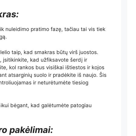
ras:
 nuleidimo pratimo fazę, tačiau tai vis tiek
gą.
lelio taip, kad smakras būtų virš juostos.
įsitikinkite, kad užfiksavote šerdį ir
ite, kol rankos bus visiškai ištiestos ir kojos
 ant atsarginių suolo ir pradėkite iš naujo. Šis
ntroliuojamas ir neturėtumėte tiesiog
laikui bėgant, kad galėtumėte patogiau
ro pakėlimai: