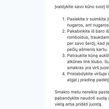
Įvaldykite savo kūno svorį t
Pasiekite ir suimkite
nugaros, ant nugaros (
Pakabinkite iš baro iš
romboidus, traukdami j
per savo šerdį, kad į
pečių ašmenis kartu.
Patraukite kūną aukšt
alkūnes link klubo. Su
smakras yra virš juosto
Pristabdykite viršuje 
atgal į pradinę padėt
Smakro metu nereikia pasteb
pabandykite naudoti suolą a
vietą arba pridėti juostą.