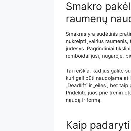
Smakro pakėlim
raumenų nau
Smakras yra sudėtinis pratim
nukreipti įvairius raumenis, 
judesys. Pagrindiniai tikslin
romboidai jūsų nugaroje, bi
Tai reiškia, kad jūs galite s
kuri gali būti naudojama atl
„Deadlift“ ir „eiles“, bet ta
Pridėkite juos prie treniru
naudą ir formą.
Kaip padaryt