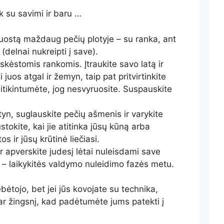
ik su savimi ir baru …
 juostą maždaug pečių plotyje – su ranka, ant
delnai nukreipti į save).
skėstomis rankomis. Įtraukite savo latą ir
uos atgal ir žemyn, taip pat pritvirtinkite
sitikintumėte, jog nesvyruosite. Suspauskite
yn, suglauskite pečių ašmenis ir varykite
stokite, kai jie atitinka jūsų kūną arba
s ir jūsų krūtinė liečiasi.
ir apverskite judesį lėtai nuleisdami save
į – laikykitės valdymo nuleidimo fazės metu.
ėtojo, bet jei jūs kovojate su technika,
r žingsnį, kad padėtumėte jums patekti į