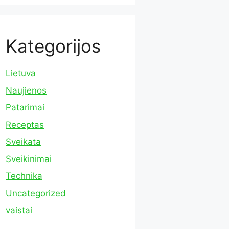
Kategorijos
Lietuva
Naujienos
Patarimai
Receptas
Sveikata
Sveikinimai
Technika
Uncategorized
vaistai