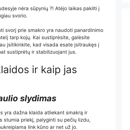
udesyje nėra sūpynių ?! Atėjo laikas pakilti į
ugiau svorio.
i svorį prie smakro yra naudoti panardinimo
telį tarp kojų. Kai sustiprėsite, galėsite
iau įsitikinkite, kad visada esate įsitraukęs į
at sustiprėtų ir stabilizuojant jus.
aidos ir kaip jas
aulio slydimas
as yra dažna klaida atliekant smakrą ir
ys stumia
priekį, palyginti su pečių lizdu,
nukreipiama link kūno ar net už jo.