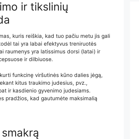
o ir tikslinių
da
as, kuris reiškia, kad tuo pačiu metu jis gali
todėl tai yra labai efektyvus treniruotės
iai raumenys yra latissimus dorsi (latai) ir
cepsuose ir dilbiuose.
ukurti funkcinę viršutinės kūno dalies jėgą,
iekant kitus traukimo judesius, pvz.,
ip pat ir kasdienio gyvenimo judesiams.
otės pradžios, kad gautumėte maksimalią
i smakrą