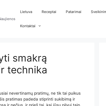
Lietuva
Receptai
Patarimai
Sveikini
Naujienos
Kontaktai
yti smakrą
ir technika
siai nevertinamų pratimų, ne tik tai puikus
 šis pratimas padeda stiprinti sukibimą ir
ą ir pečius, ir prieš tai, kai jūsų pilvui taip