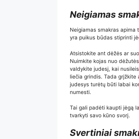
Neigiamas smak
Neigiamas smakras apima tik
yra puikus būdas stiprinti jė
Atsistokite ant dėžės ar suo
Nuimkite kojas nuo dėžutės, 
valdykite judesį, kai nusileis
liečia grindis. Tada grįžkite
judesys turėtų būti labai ko
numesti.
Tai gali padėti kaupti jėgą 
tvarkyti savo kūno svorį.
Svertiniai smak