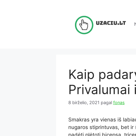
Pereiti
prie
turinio
Kaip padar
Privalumai 
8 birželio, 2021
pagal
fonas
Smakras yra vienas iš labiau
nugaros stiprintuvas, bet ir
padėti plėtoti bicepsą, triceps