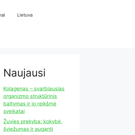
mai
Lietuva
Naujausi
Kolagenas – svarbiausias
organizmo struktūrinis
baltymas ir jo reikšmė
sveikatai
Žuvies prekyba: kokybė,
šviežumas ir auganti