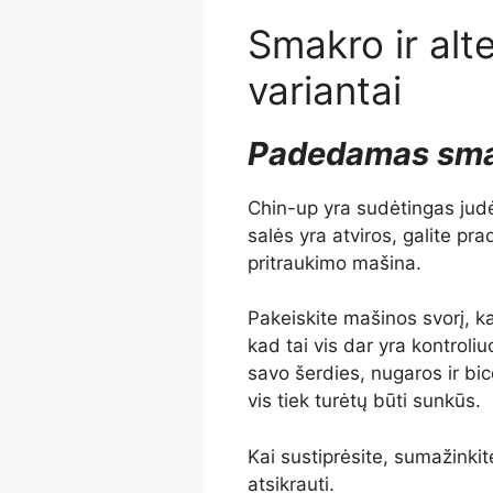
Smakro ir alt
variantai
Padedamas sma
Chin-up yra sudėtingas jud
salės yra atviros, galite p
pritraukimo mašina.
Pakeiskite mašinos svorį, ka
kad tai vis dar yra kontroliu
savo šerdies, nugaros ir bic
vis tiek turėtų būti sunkūs.
Kai sustiprėsite, sumažinkit
atsikrauti.