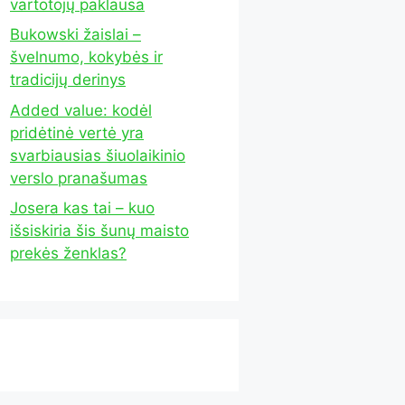
vartotojų paklausa
Bukowski žaislai –
švelnumo, kokybės ir
tradicijų derinys
Added value: kodėl
pridėtinė vertė yra
svarbiausias šiuolaikinio
verslo pranašumas
Josera kas tai – kuo
išsiskiria šis šunų maisto
prekės ženklas?