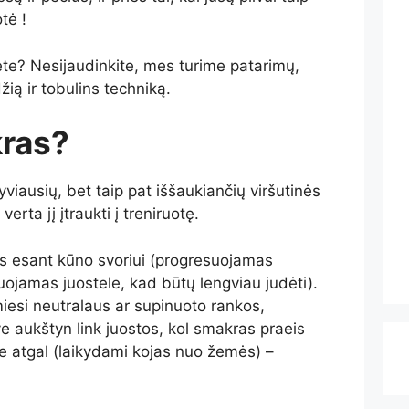
tė !
te? Nesijaudinkite, mes turime patarimų,
ią ir tobulins techniką.
kras?
viausių, bet taip pat iššaukiančių viršutinės
erta jį įtraukti į treniruotę.
as esant kūno svoriui (progresuojamas
uojamas juostele, kad būtų lengviau judėti).
esi neutralaus ar supinuoto rankos,
e aukštyn link juostos, kol smakras praeis
ave atgal (laikydami kojas nuo žemės) –