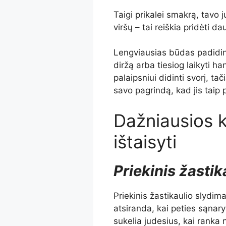
Taigi prikalei smakrą, tavo j
viršų – tai reiškia pridėti da
Lengviausias būdas padidint
diržą arba tiesiog laikyti han
palaipsniui didinti svorį, tač
savo pagrindą, kad jis taip p
Dažniausios kl
ištaisyti
Priekinis žastik
Priekinis žastikaulio slydim
atsiranda, kai peties sąnar
sukelia judesius, kai ranka 