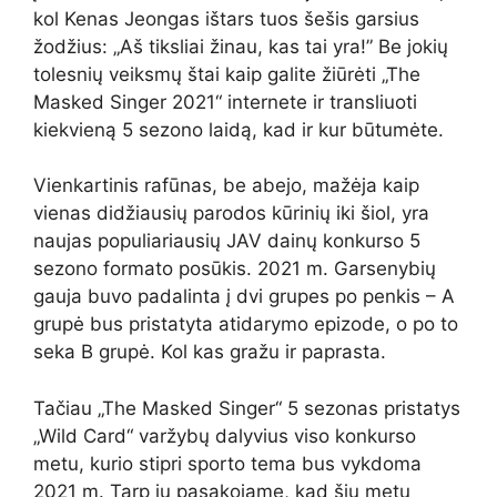
kol Kenas Jeongas ištars tuos šešis garsius
žodžius: „Aš tiksliai žinau, kas tai yra!” Be jokių
tolesnių veiksmų štai kaip galite žiūrėti „The
Masked Singer 2021“ internete ir transliuoti
kiekvieną 5 sezono laidą, kad ir kur būtumėte.
Vienkartinis rafūnas, be abejo, mažėja kaip
vienas didžiausių parodos kūrinių iki šiol, yra
naujas populiariausių JAV dainų konkurso 5
sezono formato posūkis. 2021 m. Garsenybių
gauja buvo padalinta į dvi grupes po penkis – A
grupė bus pristatyta atidarymo epizode, o po to
seka B grupė. Kol kas gražu ir paprasta.
Tačiau „The Masked Singer“ 5 sezonas pristatys
„Wild Card“ varžybų dalyvius viso konkurso
metu, kurio stipri sporto tema bus vykdoma
2021 m. Tarp jų pasakojame, kad šių metų