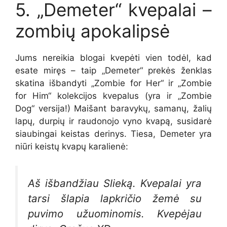
5. „Demeter“ kvepalai –
zombių apokalipsė
Jums nereikia blogai kvepėti vien todėl, kad
esate miręs – taip „Demeter“ prekės ženklas
skatina išbandyti „Zombie for Her“ ir „Zombie
for Him“ kolekcijos kvepalus (yra ir „Zombie
Dog“ versija!) Maišant baravykų, samanų, žalių
lapų, durpių ir raudonojo vyno kvapą, susidarė
siaubingai keistas derinys. Tiesa, Demeter yra
niūri keistų kvapų karalienė:
Aš išbandžiau Slieką. Kvepalai yra
tarsi šlapia lapkričio žemė su
puvimo užuominomis. Kvepėjau