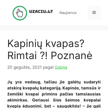
Pereiti
prie
Meniu
Naujienos
turinio
Kapinių kvapas?
Rimtai ?! Poznanė
20 gegužės, 2021
pagal
Gabija
Jų yra nedaug, tačiau jie galėtų sudaryti
atskirą kvepalų kategoriją. Kapinės, tamsūs ir
žemiški kvapai primins pačias tamsiausias
akimirkas. Geriausi šios šeimos kvepalai
kvepia ėduonimi, bet – saugokitės! – jie gali