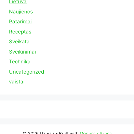
Lietuva
Naujienos
Patarimai
Receptas
Sveikata
Sveikinimai
Technika
Uncategorized
vaistai
© 2026 Uzaciu
• Built with
GeneratePress