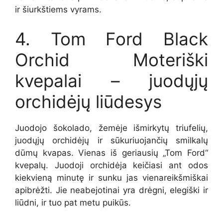
ir šiurkštiems vyrams.
4. Tom Ford Black
Orchid Moteriški
kvepalai – juodųjų
orchidėjų liūdesys
Juodojo šokolado, žemėje išmirkytų triufelių,
juodųjų orchidėjų ir sūkuriuojančių smilkalų
dūmų kvapas. Vienas iš geriausių „Tom Ford“
kvepalų. Juodoji orchidėja keičiasi ant odos
kiekvieną minutę ir sunku jas vienareikšmiškai
apibrėžti. Jie neabejotinai yra drėgni, elegiški ir
liūdni, ir tuo pat metu puikūs.