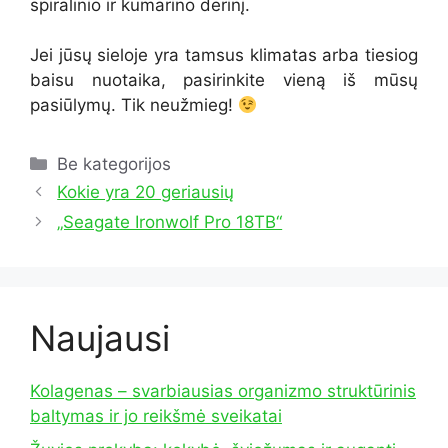
spiralinio ir kumarino derinį.
Jei jūsų sieloje yra tamsus klimatas arba tiesiog
baisu nuotaika, pasirinkite vieną iš mūsų
pasiūlymų. Tik neužmieg!
Kategorijos
Be kategorijos
Kokie yra 20 geriausių
„Seagate Ironwolf Pro 18TB“
Naujausi
Kolagenas – svarbiausias organizmo struktūrinis
baltymas ir jo reikšmė sveikatai