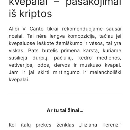
kvepalai – pasakojimai
iš kriptos
Alibi V Canto tikrai rekomenduojame sausai
nosiai. Tai nėra lengva kompozicija, tačiau jei
kvepaluose ieškote žemiškumo ir vėsos, tai yra
viskas. Pats butelis primena karstą, kuriame
susilieja durpių, pačiulių, kedro medienos,
vetiverijos, odos, dervos ir muskuso kvapai.
Jam ir jai skirti mirtingumo ir melancholiški
kvepalai.
Ar tu tai žinai…
Kol italų prekės ženklas „Tiziana Terenzi“