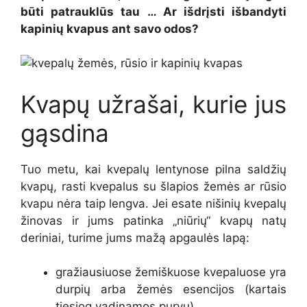
būti patrauklūs tau … Ar išdrįsti išbandyti
kapinių kvapus ant savo odos?
Kvapų užrašai, kurie jus
gąsdina
Tuo metu, kai kvepalų lentynose pilna saldžių
kvapų, rasti kvepalus su šlapios žemės ar rūsio
kvapu nėra taip lengva. Jei esate nišinių kvepalų
žinovas ir jums patinka „niūrių“ kvapų natų
deriniai, turime jums mažą apgaulės lapą:
gražiausiuose žemiškuose kvepaluose yra
durpių arba žemės esencijos (kartais
tiesiog vadinamos purvu),