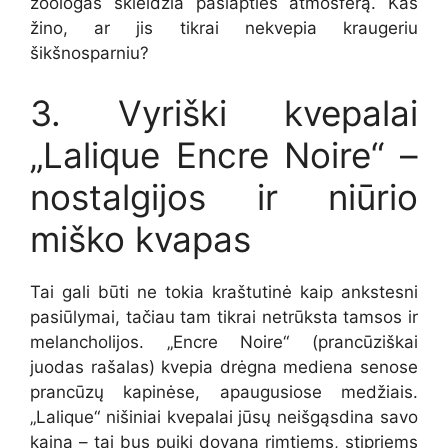
zoologas skleidžia paslapties atmosferą. Kas
žino, ar jis tikrai nekvepia kraugeriu
šikšnosparniu?
3. Vyriški kvepalai
„Lalique Encre Noire“ –
nostalgijos ir niūrio
miško kvapas
Tai gali būti ne tokia kraštutinė kaip ankstesni
pasiūlymai, tačiau tam tikrai netrūksta tamsos ir
melancholijos. „Encre Noire“ (prancūziškai
juodas rašalas) kvepia drėgna mediena senose
prancūzų kapinėse, apaugusiose medžiais.
„Lalique“ nišiniai kvepalai jūsų neišgąsdina savo
kaina – tai bus puiki dovana rimtiems, stipriems