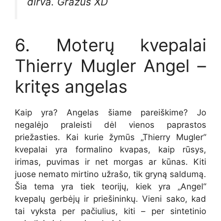
dirva. Gražus XD
6. Moterų kvepalai
Thierry Mugler Angel –
kritęs angelas
Kaip yra? Angelas šiame pareiškime? Jo
negalėjo praleisti dėl vienos paprastos
priežasties. Kai kurie žymūs „Thierry Mugler“
kvepalai yra formalino kvapas, kaip rūsys,
irimas, puvimas ir net morgas ar kūnas. Kiti
juose nemato mirtino užrašo, tik gryną saldumą.
Šia tema yra tiek teorijų, kiek yra „Angel“
kvepalų gerbėjų ir priešininkų. Vieni sako, kad
tai vyksta per pačiulius, kiti – per sintetinio