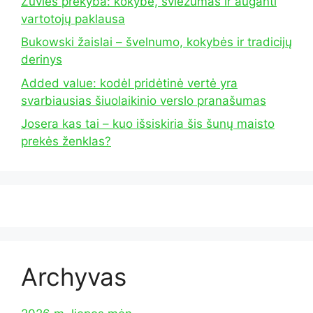
Žuvies prekyba: kokybė, šviežumas ir auganti
vartotojų paklausa
Bukowski žaislai – švelnumo, kokybės ir tradicijų
derinys
Added value: kodėl pridėtinė vertė yra
svarbiausias šiuolaikinio verslo pranašumas
Josera kas tai – kuo išsiskiria šis šunų maisto
prekės ženklas?
Archyvas