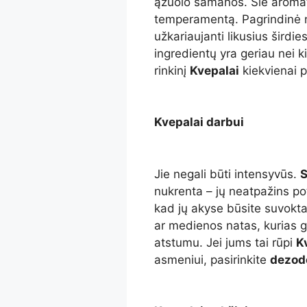
ąžuolo samanos. Šie aromata
temperamentą. Pagrindinė na
užkariaujanti likusius širdie
ingredientų yra geriau nei kit
rinkinį
Kvepalai
kiekvienai p
Kvepalai darbui
Jie negali būti intensyvūs.
S
nukrenta – jų neatpažins pot
kad jų akyse būsite suvoktas
ar medienos natas, kurias g
atstumu. Jei jums tai rūpi
K
asmeniui, pasirinkite
dezod