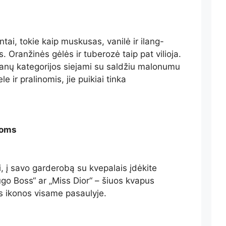
ai, tokie kaip muskusas, vanilė ir ilang-
s. Oranžinės gėlės ir tuberozė taip pat vilioja.
anų kategorijos siejami su saldžiu malonumu
 ir pralinomis, jie puikiai tinka
goms
ai, į savo garderobą su kvepalais įdėkite
ugo Boss“ ar „Miss Dior“ – šiuos kvapus
 ikonos visame pasaulyje.