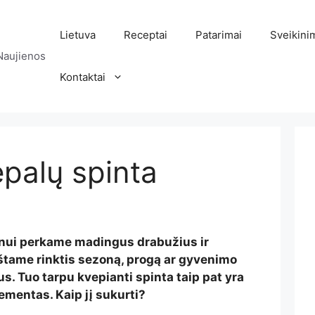
Lietuva
Receptai
Patarimai
Sveikini
Naujienos
Kontaktai
palų spinta
ui perkame madingus drabužius ir
tame rinktis sezoną, progą ar gyvenimo
s. Tuo tarpu kvepianti spinta taip pat yra
ementas. Kaip jį sukurti?