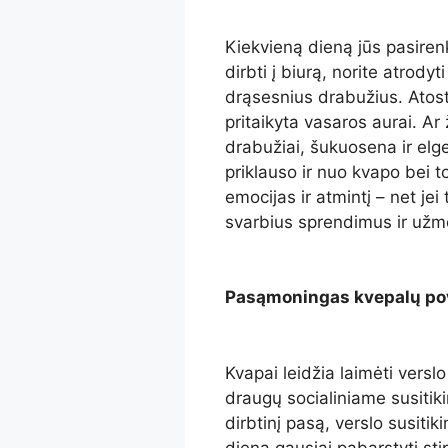
Kiekvieną dieną jūs pasiren
dirbti į biurą, norite atrody
drąsesnius drabužius. Atost
pritaikyta vasaros aurai. Ar 
drabužiai, šukuosena ir el
priklauso ir nuo kvapo bei to
emocijas ir atmintį – net jei 
svarbius sprendimus ir užm
Pasąmoningas kvepalų po
Kvapai leidžia laimėti verslo 
draugų socialiniame susitiki
dirbtinį pasą, verslo susiti
dieną gausiai pabarstyti sti