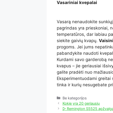
Vasariniai kvepalai
Vasarą nenaudokite sunkiųjų
pagrindas yra prieskoniai, ne
temperatūros, dar labiau pa
siekite gaivių kvapų.
Vaisin
progoms. Jei jums nepatink
pabandykite naudoti kvepal
Kurdami savo garderobą ne t
kvapus – jie geriausiai išsi
galite pradėti nuo mažiausio
Eksperimentuodami greitai s
tinka ir kurių nesugebate pri
Kategorijos
Be kategorijos
Kokie yra 20 geriausių
▷ Remington S5525 apžvalga