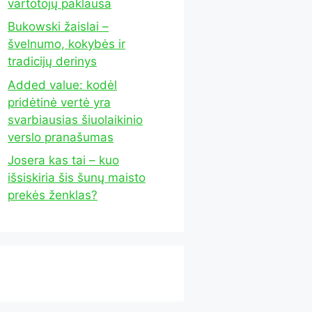
vartotojų paklausa
Bukowski žaislai –
švelnumo, kokybės ir
tradicijų derinys
Added value: kodėl
pridėtinė vertė yra
svarbiausias šiuolaikinio
verslo pranašumas
Josera kas tai – kuo
išsiskiria šis šunų maisto
prekės ženklas?