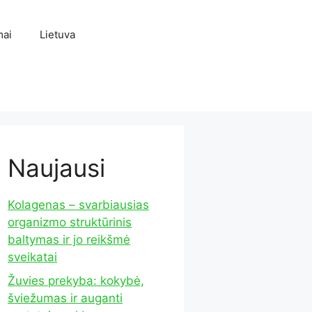
mai
Lietuva
Naujausi
Kolagenas – svarbiausias
organizmo struktūrinis
baltymas ir jo reikšmė
sveikatai
Žuvies prekyba: kokybė,
šviežumas ir auganti