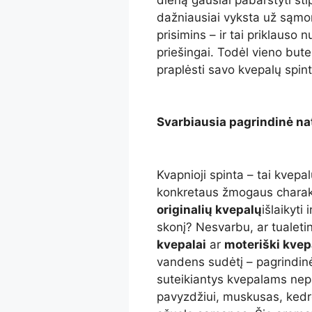
dažniausiai vyksta už sąmonė
prisimins – ir tai priklauso n
priešingai. Todėl vieno bu
praplėsti savo kvepalų spint
Svarbiausia pagrindinė na
Kvapnioji spinta – tai kvep
konkretaus žmogaus charakte
originalių kvepalų
išlaikyti
skonį? Nesvarbu, ar tualeti
kvepalai
ar
moteriški kvep
vandens sudėtį – pagrindinėj
suteikiantys kvepalams nepa
pavyzdžiui, muskusas, kedro