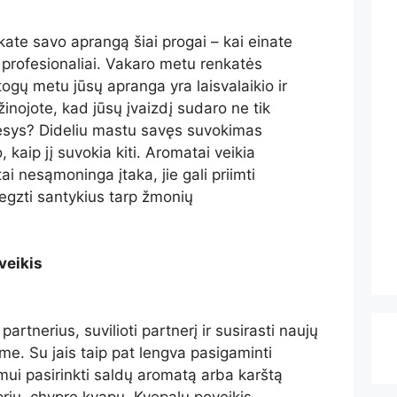
kate savo aprangą šiai progai – kai einate
ti profesionaliai. Vakaro metu renkatės
ogų metu jūsų apranga yra laisvalaikio ir
žinojote, kad jūsų įvaizdį sudaro ne tik
gesys? Dideliu mastu savęs suvokimas
, kaip jį suvokia kiti. Aromatai veikia
tai nesąmoninga įtaka, jie gali priimti
egzti santykius tarp žmonių
veikis
partnerius, suvilioti partnerį ir susirasti naujų
me. Su jais taip pat lengva pasigaminti
kimui pasirinkti saldų aromatą arba karštą
priu, chypre kvapu. Kvepalų poveikis