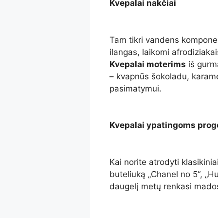
Kvepalai nakčiai
Tam tikri vandens komponent
ilangas, laikomi afrodiziakai
Kvepalai moterims
iš gurm
– kvapnūs šokoladu, karamele
pasimatymui.
Kvepalai ypatingoms pro
Kai norite atrodyti klasikini
buteliuką „Chanel no 5“, „H
daugelį metų renkasi mados