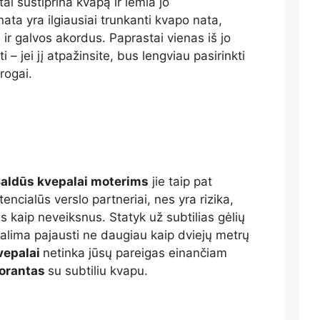
i sustiprina kvapą ir lemia jo
ta yra ilgiausiai trunkanti kvapo nata,
s ir galvos akordus. Paprastai vienas iš jo
i – jei jį atpažinsite, bus lengviau pasirinkti
rogai.
aldūs kvepalai moterims
jie taip pat
encialūs verslo partneriai, nes yra rizika,
 kaip neveiksnus. Statyk už subtilias gėlių
alima pajausti ne daugiau kaip dviejų metrų
vepalai
netinka jūsų pareigas einančiam
orantas
su subtiliu kvapu.