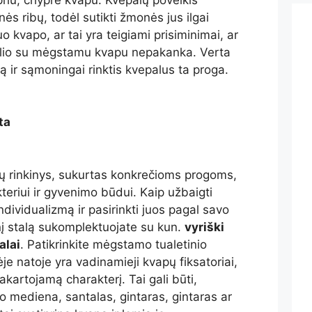
s ribų, todėl sutikti žmonės jus ilgai
uo kvapo, ar tai yra teigiami prisiminimai, ar
telio su mėgstamu kvapu nepakanka. Verta
ą ir sąmoningai rinktis kvepalus ta proga.
ta
alų rinkinys, sukurtas konkrečioms progoms,
riui ir gyvenimo būdui. Kaip užbaigti
 individualizmą ir pasirinkti juos pagal savo
nį stalą sukomplektuojate su kun.
vyriški
alai
. Patikrinkite mėgstamo tualetinio
e natoje yra vadinamieji kvapų fiksatoriai,
kartojamą charakterį. Tai gali būti,
 mediena, santalas, gintaras, gintaras ar