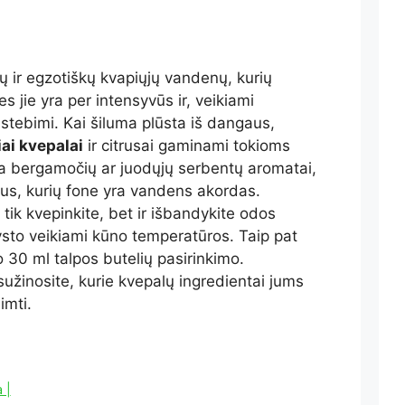
 ir egzotiškų kvapiųjų vandenų, kurių
s jie yra per intensyvūs ir, veikiami
stebimi. Kai šiluma plūsta iš dangaus,
iai kvepalai
ir citrusai gaminami tokioms
a bergamočių ar juodųjų serbentų aromatai,
us, kurių fone yra vandens akordas.
ik kvepinkite, bet ir išbandykite odos
vysto veikiami kūno temperatūros. Taip pat
 30 ml talpos butelių pasirinkimo.
užinosite, kurie kvepalų ingredientai jums
imti.
 |