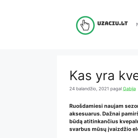
Pereiti
prie
turinio
Kas yra kve
24 balandžio, 2021
pagal
Gabija
Ruošdamiesi naujam sezon
aksesuarus. Dažnai pamirš
būdą atitinkančius kvepalu
svarbus mūsų įvaizdžio el