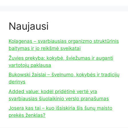
Naujausi
Kolagenas – svarbiausias organizmo struktūrinis
baltymas ir jo reikšmė sveikatai
Žuvies prekyba: kokybė, šviežumas ir auganti
vartotojų paklausa
Bukowski žaislai – švelnumo, kokybės ir tradicijų
derinys
Added value: kodėl pridėtinė vertė yra
svarbiausias šiuolaikinio verslo pranašumas
Josera kas tai – kuo išsiskiria šis šunų maisto
prekės ženklas?