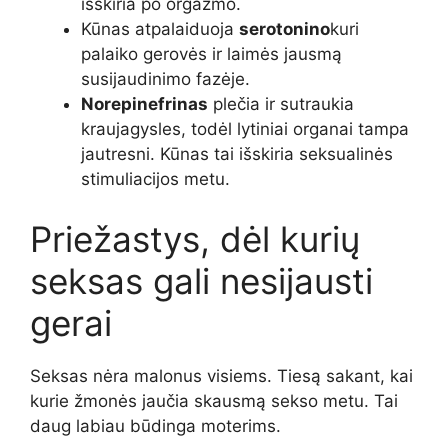
išskiria po orgazmo.
Kūnas atpalaiduoja
serotonino
kuri
palaiko gerovės ir laimės jausmą
susijaudinimo fazėje.
Norepinefrinas
plečia ir sutraukia
kraujagysles, todėl lytiniai organai tampa
jautresni. Kūnas tai išskiria seksualinės
stimuliacijos metu.
Priežastys, dėl kurių
seksas gali nesijausti
gerai
Seksas nėra malonus visiems. Tiesą sakant, kai
kurie žmonės jaučia skausmą sekso metu. Tai
daug labiau būdinga moterims.