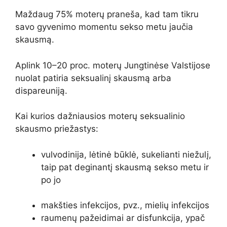
Maždaug 75% moterų praneša, kad tam tikru
savo gyvenimo momentu sekso metu jaučia
skausmą.
Aplink
10–20 proc.
moterų Jungtinėse Valstijose
nuolat patiria seksualinį skausmą arba
dispareuniją.
Kai kurios dažniausios moterų seksualinio
skausmo priežastys:
vulvodinija, lėtinė būklė, sukelianti niežulį,
taip pat deginantį skausmą sekso metu ir
po jo
makšties infekcijos, pvz., mielių infekcijos
raumenų pažeidimai ar disfunkcija, ypač