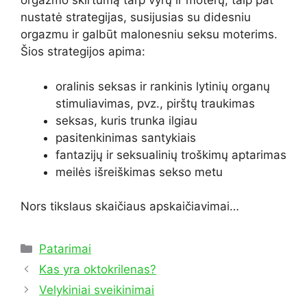
orgazmo skirtumą tarp vyrų ir moterų, taip pat
nustatė strategijas, susijusias su didesniu
orgazmu ir galbūt malonesniu seksu moterims.
Šios strategijos apima:
oralinis seksas ir rankinis lytinių organų
stimuliavimas, pvz., pirštų traukimas
seksas, kuris trunka ilgiau
pasitenkinimas santykiais
fantazijų ir seksualinių troškimų aptarimas
meilės išreiškimas sekso metu
Nors tikslaus skaičiaus apskaičiavimai…
Kategorijos
Patarimai
Kas yra oktokrilenas?
Velykiniai sveikinimai