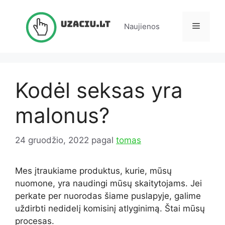
Pereiti
prie
Meniu
Naujienos
turinio
Kodėl seksas yra
malonus?
24 gruodžio, 2022
pagal
tomas
Mes įtraukiame produktus, kurie, mūsų
nuomone, yra naudingi mūsų skaitytojams. Jei
perkate per nuorodas šiame puslapyje, galime
uždirbti nedidelį komisinį atlyginimą.
Štai mūsų
procesas.