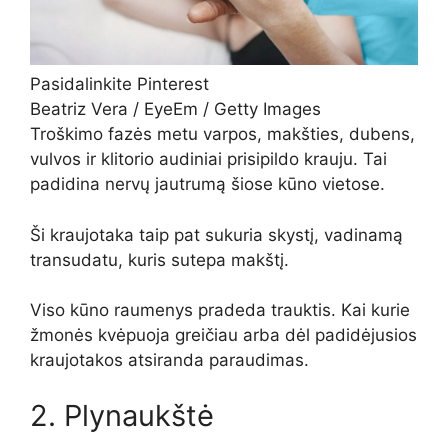
Pasidalinkite Pinterest
Beatriz Vera / EyeEm / Getty Images
Troškimo fazės metu varpos, makšties, dubens,
vulvos ir klitorio audiniai prisipildo krauju. Tai
padidina nervų jautrumą šiose kūno vietose.
Ši kraujotaka taip pat sukuria skystį, vadinamą
transudatu, kuris sutepa makštį.
Viso kūno raumenys pradeda trauktis. Kai kurie
žmonės kvėpuoja greičiau arba dėl padidėjusios
kraujotakos atsiranda paraudimas.
2. Plynaukštė