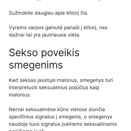
Sužinokite daugiau apie klitorį čia.
Vyrams varpos galvutė panaši į klitorį, nes
dažnai tai yra jautriausia vieta.
Sekso poveikis
smegenims
Kad seksas jaustųsi malonus, smegenys turi
interpretuoti seksualinius pojūčius kaip
malonius.
Nervai seksualinėse kūno vietose siunčia
specifinius signalus į smegenis, o smegenys
naudoja tuos signalus įvairiems seksualiniams