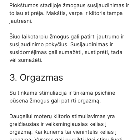
Plokštumos stadijoje žmogaus susijaudinimas ir
toliau stiprėja. Makštis, varpa ir klitoris tampa
jautresni.
Šiuo laikotarpiu žmogus gali patirti jautrumo ir
susijaudinimo pokyčius. Susijaudinimas ir
susidomėjimas gali sumažėti, sustiprėti, tada
vėl sumažėti.
3. Orgazmas
Su tinkama stimuliacija ir tinkama psichine
būsena žmogus gali patirti orgazmą.
Daugeliui moterų klitorio stimuliavimas yra
greičiausias ir veiksmingiausias kelias į
orgazmą. Kai kuriems tai vienintelis kelias į
orgazmą. Vyrams gali prireikti ilgai stimuliuoti