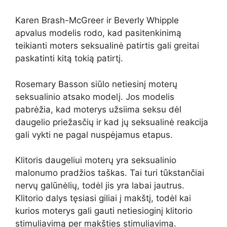
Karen Brash-McGreer ir Beverly Whipple
apvalus modelis rodo, kad pasitenkinimą
teikianti moters seksualinė patirtis gali greitai
paskatinti kitą tokią patirtį.
Rosemary Basson siūlo netiesinį moterų
seksualinio atsako modelį. Jos modelis
pabrėžia, kad moterys užsiima seksu dėl
daugelio priežasčių ir kad jų seksualinė reakcija
gali vykti ne pagal nuspėjamus etapus.
Klitoris daugeliui moterų yra seksualinio
malonumo pradžios taškas. Tai turi
tūkstančiai
nervų galūnėlių
, todėl jis yra labai jautrus.
Klitorio dalys tęsiasi giliai į makštį, todėl kai
kurios moterys gali gauti netiesioginį klitorio
stimuliavimą per makšties stimuliavimą.