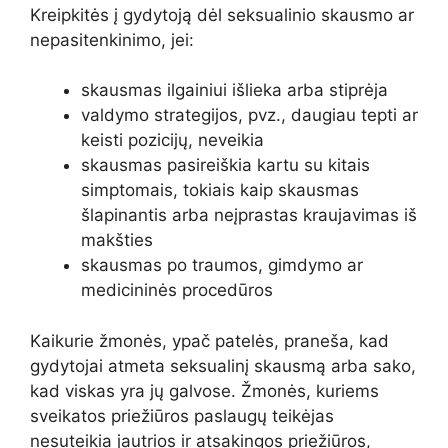
Kreipkitės į gydytoją dėl seksualinio skausmo ar
nepasitenkinimo, jei:
skausmas ilgainiui išlieka arba stiprėja
valdymo strategijos, pvz., daugiau tepti ar
keisti pozicijų, neveikia
skausmas pasireiškia kartu su kitais
simptomais, tokiais kaip skausmas
šlapinantis arba neįprastas kraujavimas iš
makšties
skausmas po traumos, gimdymo ar
medicininės procedūros
Kaikurie žmonės,
ypač patelės
, praneša, kad
gydytojai atmeta seksualinį skausmą arba sako,
kad viskas yra jų galvose. Žmonės, kuriems
sveikatos priežiūros paslaugų teikėjas
nesuteikia jautrios ir atsakingos priežiūros,