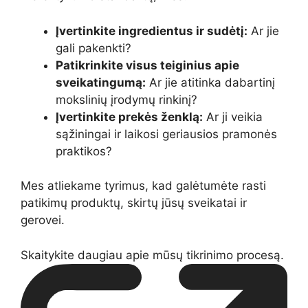
Įvertinkite ingredientus ir sudėtį:
Ar jie
gali pakenkti?
Patikrinkite visus teiginius apie
sveikatingumą:
Ar jie atitinka dabartinį
mokslinių įrodymų rinkinį?
Įvertinkite prekės ženklą:
Ar ji veikia
sąžiningai ir laikosi geriausios pramonės
praktikos?
Mes atliekame tyrimus, kad galėtumėte rasti
patikimų produktų, skirtų jūsų sveikatai ir
gerovei.
Skaitykite daugiau apie mūsų tikrinimo procesą.