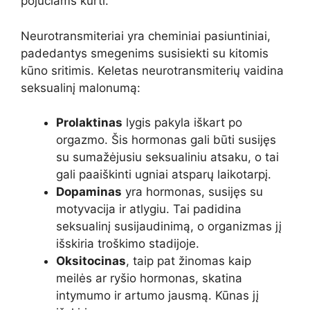
pojūčiams kurti.
Neurotransmiteriai yra cheminiai pasiuntiniai,
padedantys smegenims susisiekti su kitomis
kūno sritimis. Keletas neurotransmiterių vaidina
seksualinį malonumą:
Prolaktinas
lygis pakyla iškart po
orgazmo. Šis hormonas gali būti susijęs
su sumažėjusiu seksualiniu atsaku, o tai
gali paaiškinti ugniai atsparų laikotarpį.
Dopaminas
yra hormonas, susijęs su
motyvacija ir atlygiu. Tai padidina
seksualinį susijaudinimą, o organizmas jį
išskiria troškimo stadijoje.
Oksitocinas
, taip pat žinomas kaip
meilės ar ryšio hormonas, skatina
intymumo ir artumo jausmą. Kūnas jį