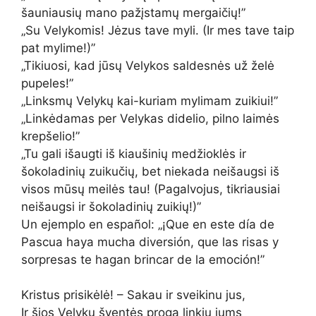
šauniausių mano pažįstamų mergaičių!”
„Su Velykomis! Jėzus tave myli. (Ir mes tave taip
pat mylime!)”
„Tikiuosi, kad jūsų Velykos saldesnės už želė
pupeles!”
„Linksmų Velykų kai-kuriam mylimam zuikiui!”
„Linkėdamas per Velykas didelio, pilno laimės
krepšelio!”
„Tu gali išaugti iš kiaušinių medžioklės ir
šokoladinių zuikučių, bet niekada neišaugsi iš
visos mūsų meilės tau! (Pagalvojus, tikriausiai
neišaugsi ir šokoladinių zuikių!)”
Un ejemplo en español: „¡Que en este día de
Pascua haya mucha diversión, que las risas y
sorpresas te hagan brincar de la emoción!”
Kristus prisikėlė! – Sakau ir sveikinu jus,
Ir šios Velykų šventės proga linkiu jums