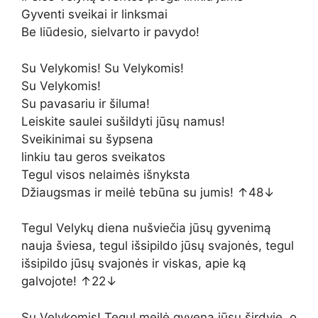
Gyventi sveikai ir linksmai
Be liūdesio, sielvarto ir pavydo!
Su Velykomis! Su Velykomis!
Su Velykomis!
Su pavasariu ir šiluma!
Leiskite saulei sušildyti jūsų namus!
Sveikinimai su šypsena
linkiu tau geros sveikatos
Tegul visos nelaimės išnyksta
Džiaugsmas ir meilė tebūna su jumis! ↑48↓
Tegul Velykų diena nušviečia jūsų gyvenimą
nauja šviesa, tegul išsipildo jūsų svajonės, tegul
išsipildo jūsų svajonės ir viskas, apie ką
galvojote! ↑22↓
Su Velykomis! Tegul meilė gyvena jūsų širdyje, o