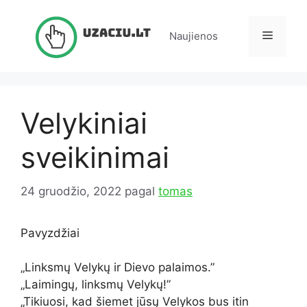
Pereiti
prie
Meniu
Naujienos
turinio
Velykiniai
sveikinimai
24 gruodžio, 2022
pagal
tomas
Pavyzdžiai
„Linksmų Velykų ir Dievo palaimos.”
„Laimingų, linksmų Velykų!”
„Tikiuosi, kad šiemet jūsų Velykos bus itin