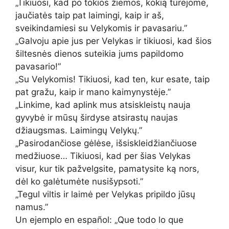
„Tikiuosi, kad po tokios žiemos, kokią turėjome,
jaučiatės taip pat laimingi, kaip ir aš,
sveikindamiesi su Velykomis ir pavasariu.”
„Galvoju apie jus per Velykas ir tikiuosi, kad šios
šiltesnės dienos suteikia jums papildomo
pavasario!”
„Su Velykomis! Tikiuosi, kad ten, kur esate, taip
pat gražu, kaip ir mano kaimynystėje.”
„Linkime, kad aplink mus atsiskleistų nauja
gyvybė ir mūsų širdyse atsirastų naujas
džiaugsmas. Laimingų Velykų.”
„Pasirodančiose gėlėse, išsiskleidžiančiuose
medžiuose… Tikiuosi, kad per šias Velykas
visur, kur tik pažvelgsite, pamatysite ką nors,
dėl ko galėtumėte nusišypsoti.”
„Tegul viltis ir laimė per Velykas pripildo jūsų
namus.”
Un ejemplo en español: „Que todo lo que