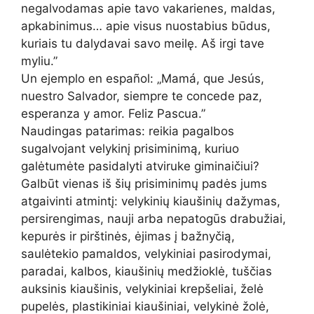
negalvodamas apie tavo vakarienes, maldas,
apkabinimus… apie visus nuostabius būdus,
kuriais tu dalydavai savo meilę. Aš irgi tave
myliu.”
Un ejemplo en español: „Mamá, que Jesús,
nuestro Salvador, siempre te concede paz,
esperanza y amor. Feliz Pascua.”
Naudingas patarimas: reikia pagalbos
sugalvojant velykinį prisiminimą, kuriuo
galėtumėte pasidalyti atviruke giminaičiui?
Galbūt vienas iš šių prisiminimų padės jums
atgaivinti atmintį: velykinių kiaušinių dažymas,
persirengimas, nauji arba nepatogūs drabužiai,
kepurės ir pirštinės, ėjimas į bažnyčią,
saulėtekio pamaldos, velykiniai pasirodymai,
paradai, kalbos, kiaušinių medžioklė, tuščias
auksinis kiaušinis, velykiniai krepšeliai, želė
pupelės, plastikiniai kiaušiniai, velykinė žolė,