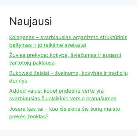
Naujausi
Kolagenas – svarbiausias organizmo struktūrinis
baltymas ir jo reikšmė sveikatai
Žuvies prekyba: kokybė, šviežumas ir auganti
vartotojų paklausa
Bukowski žaislai – švelnumo, kokybės ir tradicijų
derinys
Added value: kodėl pridėtinė vertė yra
svarbiausias šiuolaikinio verslo pranašumas
Josera kas tai – kuo išsiskiria šis šunų maisto
prekės ženklas?