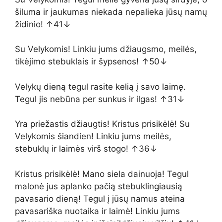
šiluma ir jaukumas niekada nepalieka jūsų namų
židinio! ↑41↓
Su Velykomis! Linkiu jums džiaugsmo, meilės,
tikėjimo stebuklais ir šypsenos! ↑50↓
Velykų dieną tegul rasite kelią į savo laimę.
Tegul jis nebūna per sunkus ir ilgas! ↑31↓
Yra priežastis džiaugtis! Kristus prisikėlė! Su
Velykomis šiandien! Linkiu jums meilės,
stebuklų ir laimės virš stogo! ↑36↓
Kristus prisikėlė! Mano siela dainuoja! Tegul
malonė jus aplanko pačią stebuklingiausią
pavasario dieną! Tegul į jūsų namus ateina
pavasariška nuotaika ir laimė! Linkiu jums