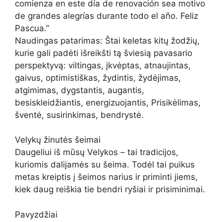
comienza en este día de renovación sea motivo
de grandes alegrías durante todo el año. Feliz
Pascua.”
Naudingas patarimas: Štai keletas kitų žodžių,
kurie gali padėti išreikšti tą šviesią pavasario
perspektyvą: viltingas, įkvėptas, atnaujintas,
gaivus, optimistiškas, žydintis, žydėjimas,
atgimimas, dygstantis, augantis,
besiskleidžiantis, energizuojantis, Prisikėlimas,
šventė, susirinkimas, bendrystė.
Velykų žinutės šeimai
Daugeliui iš mūsų Velykos – tai tradicijos,
kuriomis dalijamės su šeima. Todėl tai puikus
metas kreiptis į šeimos narius ir priminti jiems,
kiek daug reiškia tie bendri ryšiai ir prisiminimai.
Pavyzdžiai