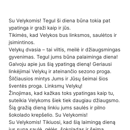
Su Velykomis! Tegul ši diena būna tokia pat
ypatinga ir graži kaip ir jūs.
Tikimės, kad Velykos bus linksmos, saulėtos ir
įsimintinos.
Velykų dvasia – tai viltis, meilė ir džiaugsmingas
gyvenimas. Tegul jums būna palaiminga diena!
Galvoju apie jus šią ypatingą dieną! Geriausi
linkėjimai Velykų ir ateinančio sezono proga.
Šilčiausios mintys Jums ir Jūsų šeimai šios
šventės proga. Linksmų Velykų!
Žinojimas, kad kažkas toks ypatingas kaip tu,
suteikia Velykoms šiek tiek daugiau džiaugsmo.
Šią gražią dieną linkiu jums saulės ir pilno
šokolado krepšelio. Su Velykomis!
Su Velykomis! Tikiuosi, kad šią laimingą dieną
jus supa saulė, gėlės, šokoladas ir šeima.