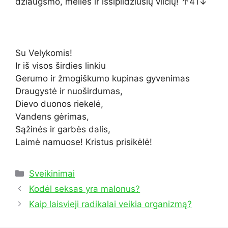
džiaugsmo, meilės ir išsipildžiusių vilčių! ↑41↓
Su Velykomis!
Ir iš visos širdies linkiu
Gerumo ir žmogiškumo kupinas gyvenimas
Draugystė ir nuoširdumas,
Dievo duonos riekelė,
Vandens gėrimas,
Sąžinės ir garbės dalis,
Laimė namuose! Kristus prisikėlė!
Kategorijos
Sveikinimai
Kodėl seksas yra malonus?
Kaip laisvieji radikalai veikia organizmą?