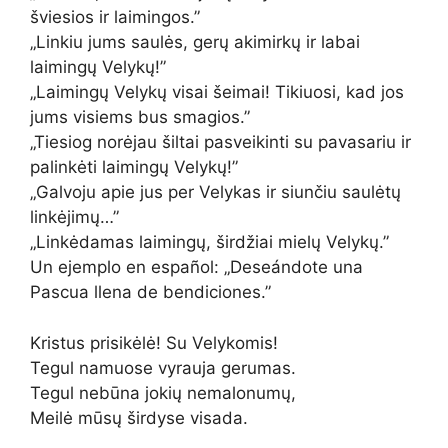
šviesios ir laimingos.”
„Linkiu jums saulės, gerų akimirkų ir labai
laimingų Velykų!”
„Laimingų Velykų visai šeimai! Tikiuosi, kad jos
jums visiems bus smagios.”
„Tiesiog norėjau šiltai pasveikinti su pavasariu ir
palinkėti laimingų Velykų!”
„Galvoju apie jus per Velykas ir siunčiu saulėtų
linkėjimų…”
„Linkėdamas laimingų, širdžiai mielų Velykų.”
Un ejemplo en español: „Deseándote una
Pascua llena de bendiciones.”
Kristus prisikėlė! Su Velykomis!
Tegul namuose vyrauja gerumas.
Tegul nebūna jokių nemalonumų,
Meilė mūsų širdyse visada.