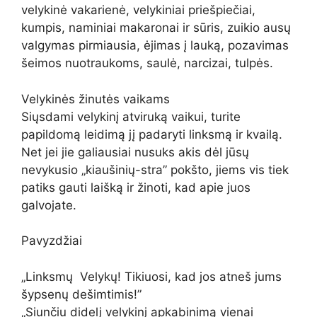
velykinė vakarienė, velykiniai priešpiečiai,
kumpis, naminiai makaronai ir sūris, zuikio ausų
valgymas pirmiausia, ėjimas į lauką, pozavimas
šeimos nuotraukoms, saulė, narcizai, tulpės.
Velykinės žinutės vaikams
Siųsdami velykinį atviruką vaikui, turite
papildomą leidimą jį padaryti linksmą ir kvailą.
Net jei jie galiausiai nusuks akis dėl jūsų
nevykusio „kiaušinių-stra” pokšto, jiems vis tiek
patiks gauti laišką ir žinoti, kad apie juos
galvojate.
Pavyzdžiai
„Linksmų Velykų! Tikiuosi, kad jos atneš jums
šypsenų dešimtimis!”
„Siunčiu didelį velykinį apkabinimą vienai