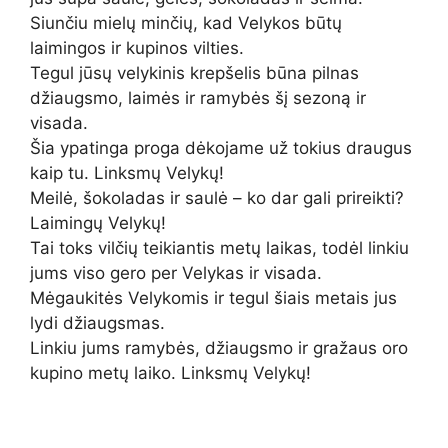
Siunčiu mielų minčių, kad Velykos būtų
laimingos ir kupinos vilties.
Tegul jūsų velykinis krepšelis būna pilnas
džiaugsmo, laimės ir ramybės šį sezoną ir
visada.
Šia ypatinga proga dėkojame už tokius draugus
kaip tu. Linksmų Velykų!
Meilė, šokoladas ir saulė – ko dar gali prireikti?
Laimingų Velykų!
Tai toks vilčių teikiantis metų laikas, todėl linkiu
jums viso gero per Velykas ir visada.
Mėgaukitės Velykomis ir tegul šiais metais jus
lydi džiaugsmas.
Linkiu jums ramybės, džiaugsmo ir gražaus oro
kupino metų laiko. Linksmų Velykų!