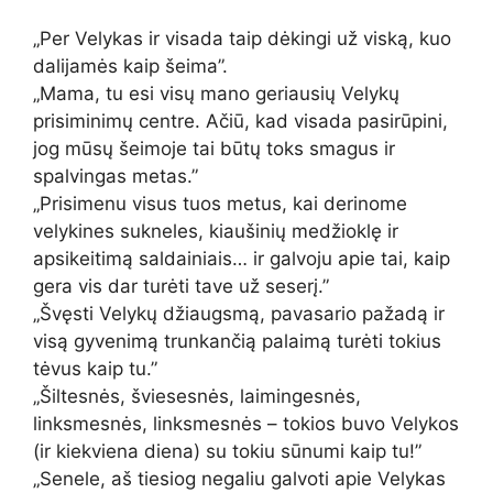
„Per Velykas ir visada taip dėkingi už viską, kuo
dalijamės kaip šeima”.
„Mama, tu esi visų mano geriausių Velykų
prisiminimų centre. Ačiū, kad visada pasirūpini,
jog mūsų šeimoje tai būtų toks smagus ir
spalvingas metas.”
„Prisimenu visus tuos metus, kai derinome
velykines sukneles, kiaušinių medžioklę ir
apsikeitimą saldainiais… ir galvoju apie tai, kaip
gera vis dar turėti tave už seserį.”
„Švęsti Velykų džiaugsmą, pavasario pažadą ir
visą gyvenimą trunkančią palaimą turėti tokius
tėvus kaip tu.”
„Šiltesnės, šviesesnės, laimingesnės,
linksmesnės, linksmesnės – tokios buvo Velykos
(ir kiekviena diena) su tokiu sūnumi kaip tu!”
„Senele, aš tiesiog negaliu galvoti apie Velykas