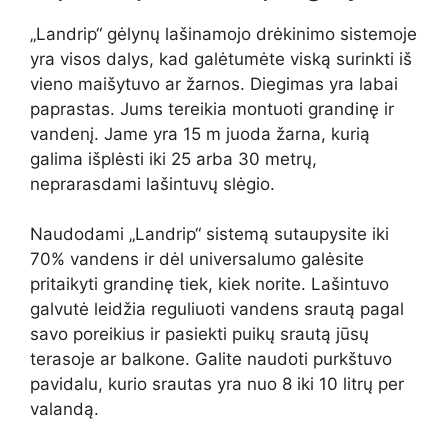
„Landrip“ gėlynų lašinamojo drėkinimo sistemoje
yra visos dalys, kad galėtumėte viską surinkti iš
vieno maišytuvo ar žarnos. Diegimas yra labai
paprastas. Jums tereikia montuoti grandinę ir
vandenį. Jame yra 15 m juoda žarna, kurią
galima išplėsti iki 25 arba 30 metrų,
neprarasdami lašintuvų slėgio.
Naudodami „Landrip“ sistemą sutaupysite iki
70% vandens ir dėl universalumo galėsite
pritaikyti grandinę tiek, kiek norite. Lašintuvo
galvutė leidžia reguliuoti vandens srautą pagal
savo poreikius ir pasiekti puikų srautą jūsų
terasoje ar balkone. Galite naudoti purkštuvo
pavidalu, kurio srautas yra nuo 8 iki 10 litrų per
valandą.