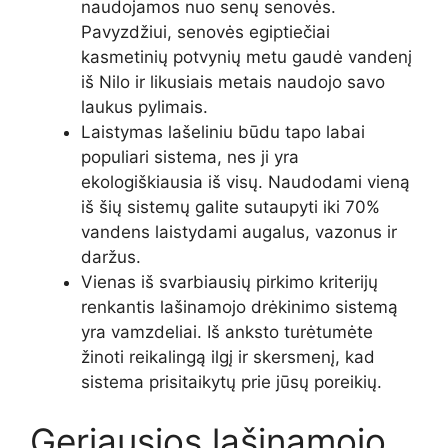
naudojamos nuo senų senovės.
Pavyzdžiui, senovės egiptiečiai
kasmetinių potvynių metu gaudė vandenį
iš Nilo ir likusiais metais naudojo savo
laukus pylimais.
Laistymas lašeliniu būdu tapo labai
populiari sistema, nes ji yra
ekologiškiausia iš visų. Naudodami vieną
iš šių sistemų galite sutaupyti iki 70%
vandens laistydami augalus, vazonus ir
daržus.
Vienas iš svarbiausių pirkimo kriterijų
renkantis lašinamojo drėkinimo sistemą
yra vamzdeliai. Iš anksto turėtumėte
žinoti reikalingą ilgį ir skersmenį, kad
sistema prisitaikytų prie jūsų poreikių.
Geriausios lašinamojo