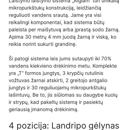
Laistymo laistymo sistema „Aiglam“ turi unikalią
mikropurkštukų konstrukciją, leidžiančią
reguliuoti vandens srautą. Jame yra visi
reikalingi komponentai, kad sistema būtų
paleista per maišytuvą arba įprastą sodo žarną.
Apima 30 metrų 4 mm juodą žarną ir viską, ko
reikia norint sukurti grandinę.
Ši patogi sistema leis jums sutaupyti iki 70%
vandens kiekvieno drėkinimo metu. Komplekte
yra „T“ formos jungtys, 3 krypčių rutulinis
vožtuvas žarnai atskirti, 2 greitojo antgalio
jungtys ir 30 reguliuojamų mikropurkštukų
lašintuvų. Be to, jis siūlomas su daugybe kuolų
ir strypų, kad pakeltų sistemą ir pasiektų
geriausią įmanomą drėkinimą.
4 pozicija: Landripo gėlynas