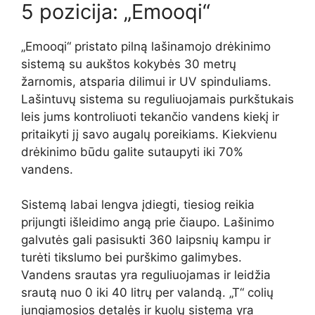
5 pozicija: „Emooqi“
„Emooqi“ pristato pilną lašinamojo drėkinimo
sistemą su aukštos kokybės 30 metrų
žarnomis, atsparia dilimui ir UV spinduliams.
Lašintuvų sistema su reguliuojamais purkštukais
leis jums kontroliuoti tekančio vandens kiekį ir
pritaikyti jį savo augalų poreikiams. Kiekvienu
drėkinimo būdu galite sutaupyti iki 70%
vandens.
Sistemą labai lengva įdiegti, tiesiog reikia
prijungti išleidimo angą prie čiaupo. Lašinimo
galvutės gali pasisukti 360 laipsnių kampu ir
turėti tikslumo bei purškimo galimybes.
Vandens srautas yra reguliuojamas ir leidžia
srautą nuo 0 iki 40 litrų per valandą. „T“ colių
jungiamosios detalės ir kuolų sistema yra