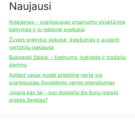
Naujausi
Kolagenas – svarbiausias organizmo struktūrinis
baltymas ir jo reikšmė sveikatai
Žuvies prekyba: kokybė, šviežumas ir auganti
vartotojų paklausa
Bukowski žaislai – švelnumo, kokybės ir tradicijų
derinys
Added value: kodėl pridėtinė vertė yra
svarbiausias šiuolaikinio verslo pranašumas
Josera kas tai – kuo išsiskiria šis šunų maisto
prekės ženklas?