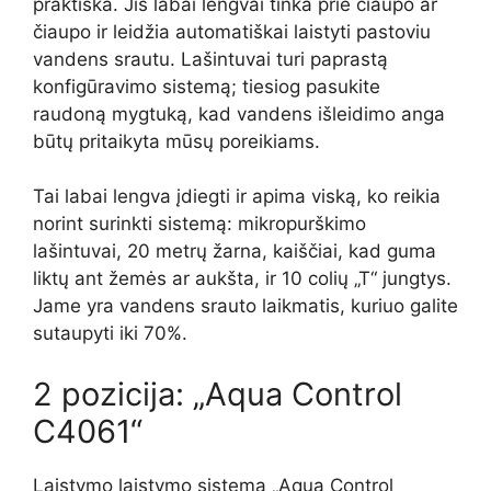
praktiška. Jis labai lengvai tinka prie čiaupo ar
čiaupo ir leidžia automatiškai laistyti pastoviu
vandens srautu. Lašintuvai turi paprastą
konfigūravimo sistemą; tiesiog pasukite
raudoną mygtuką, kad vandens išleidimo anga
būtų pritaikyta mūsų poreikiams.
Tai labai lengva įdiegti ir apima viską, ko reikia
norint surinkti sistemą: mikropurškimo
lašintuvai, 20 metrų žarna, kaiščiai, kad guma
liktų ant žemės ar aukšta, ir 10 colių „T“ jungtys.
Jame yra vandens srauto laikmatis, kuriuo galite
sutaupyti iki 70%.
2 pozicija: „Aqua Control
C4061“
Laistymo laistymo sistema „Aqua Control