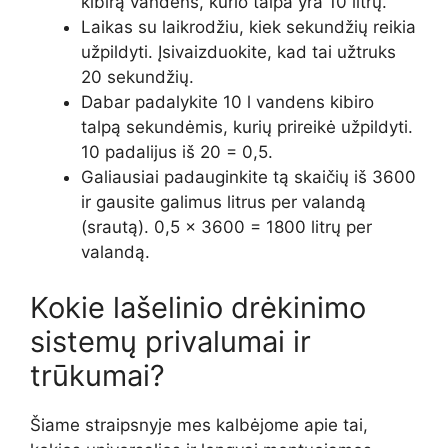
kibirą vandens, kurio talpa yra 10 litrų.
Laikas su laikrodžiu, kiek sekundžių reikia
užpildyti. Įsivaizduokite, kad tai užtruks
20 sekundžių.
Dabar padalykite 10 l vandens kibiro
talpą sekundėmis, kurių prireikė užpildyti.
10 padalijus iš 20 = 0,5.
Galiausiai padauginkite tą skaičių iš 3600
ir gausite galimus litrus per valandą
(srautą). 0,5 x 3600 = 1800 litrų per
valandą.
Kokie lašelinio drėkinimo
sistemų privalumai ir
trūkumai?
Šiame straipsnyje mes kalbėjome apie tai,