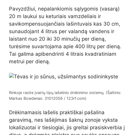
Pavyzdžiui, nepalankiomis sąlygomis (vasarą)
20 m laukui su keturiais vamzdeliais ir
savikompensuojančiais lašintuvais kas 30 cm,
sunaudojant 4 litrus per valandą vandens ir
laistant nuo 20 iki 30 minučių per dieną,
turėsime suvartojama apie 400 litrų per dieną.
Tai galima apibendrinti 4 litrais kvadratiniam
metrui per dieną.
Rinkoje rasite įvairių tipų lašelinio drėkinimo sistemų. (Šaltinis:
Markas Bowdenas: 31012056 / 123rf.com)
Drėkinamasis lašelis praktiškai pašalina
garavimą, nes lašėjimas šaknų zonoje vyksta
lokalizuotai ir tiesiogiai, jis greitai prasiskverbia į