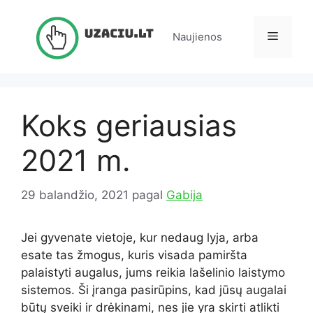
Pereiti
prie
Meniu
Naujienos
turinio
Koks geriausias
2021 m.
29 balandžio, 2021
pagal
Gabija
Jei gyvenate vietoje, kur nedaug lyja, arba
esate tas žmogus, kuris visada pamiršta
palaistyti augalus, jums reikia lašelinio laistymo
sistemos. Ši įranga pasirūpins, kad jūsų augalai
būtų sveiki ir drėkinami, nes jie yra skirti atlikti