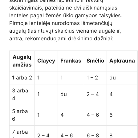
sudėtingais žemės išplėtimo ir faktūrų
skaičiavimais, pateikiame dvi aiškinamąsias
lenteles pagal žemės ūkio gamybos taisykles.
Pirmoje lentelėje nurodomas išmetančiųjų
augalų (lašintuvų) skaičius viename augale ir,
antra, rekomenduojami drėkinimo dažniai:
Augalų
Clayey
Frankas
Smėlio
Apkrauna
amžius
1 arba 2
1
1
1 – 2
du
3 arba
1
du
2 – 4
4
4
5 arba
1
4
4 – 6
6
6
7 arba
2 – 4
4 – 6
6 – 8
8