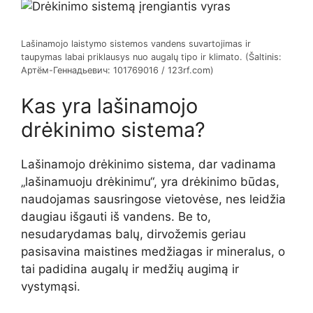
Lašinamojo laistymo sistemos vandens suvartojimas ir
taupymas labai priklausys nuo augalų tipo ir klimato. (Šaltinis:
Артём-Геннадьевич: 101769016 / 123rf.com)
Kas yra lašinamojo
drėkinimo sistema?
Lašinamojo drėkinimo sistema, dar vadinama
„lašinamuoju drėkinimu“, yra drėkinimo būdas,
naudojamas sausringose ​​vietovėse, nes leidžia
daugiau išgauti iš vandens. Be to,
nesudarydamas balų, dirvožemis geriau
pasisavina maistines medžiagas ir mineralus, o
tai padidina augalų ir medžių augimą ir
vystymąsi.