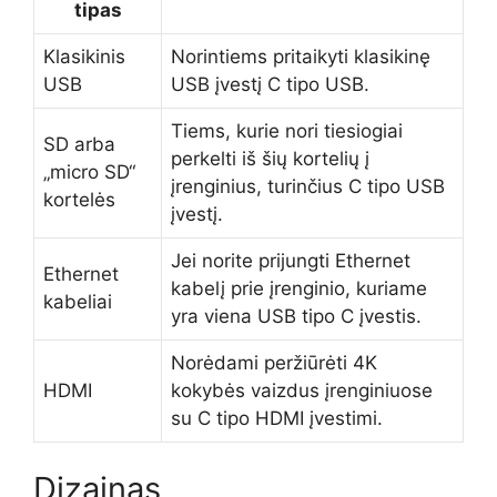
tipas
Klasikinis
Norintiems pritaikyti klasikinę
USB
USB įvestį C tipo USB.
Tiems, kurie nori tiesiogiai
SD arba
perkelti iš šių kortelių į
„micro SD“
įrenginius, turinčius C tipo USB
kortelės
įvestį.
Jei norite prijungti Ethernet
Ethernet
kabelį prie įrenginio, kuriame
kabeliai
yra viena USB tipo C įvestis.
Norėdami peržiūrėti 4K
HDMI
kokybės vaizdus įrenginiuose
su C tipo HDMI įvestimi.
Dizainas