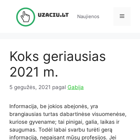
Pereiti
prie
Meniu
Naujienos
turinio
Koks geriausias
2021 m.
5 gegužės, 2021
pagal
Gabija
Informacija, be jokios abejonės, yra
brangiausias turtas dabartinėse visuomenėse,
kuriose gyvename; tai pinigai, galia, laikas ir
saugumas. Todėl labai svarbu turėti gerą
informaciją, nepaisant mūsų profesijos. Jei