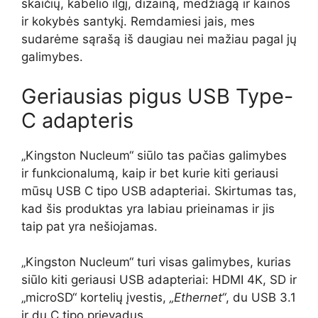
skaičių, kabelio ilgį, dizainą, medžiagą ir kainos
ir kokybės santykį. Remdamiesi jais, mes
sudarėme sąrašą iš daugiau nei mažiau pagal jų
galimybes.
Geriausias pigus USB Type-
C adapteris
„Kingston Nucleum“ siūlo tas pačias galimybes
ir funkcionalumą, kaip ir bet kurie kiti geriausi
mūsų USB C tipo USB adapteriai. Skirtumas tas,
kad šis produktas yra labiau prieinamas ir jis
taip pat yra nešiojamas.
„Kingston Nucleum“ turi visas galimybes, kurias
siūlo kiti geriausi USB adapteriai: HDMI 4K, SD ir
„microSD“ kortelių įvestis,
„Ethernet“
, du USB 3.1
ir du C tipo prievadus.