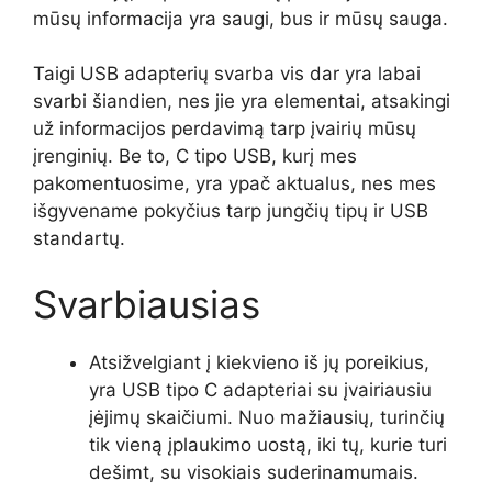
mūsų informacija yra saugi, bus ir mūsų sauga.
Taigi USB adapterių svarba vis dar yra labai
svarbi šiandien, nes jie yra elementai, atsakingi
už informacijos perdavimą tarp įvairių mūsų
įrenginių. Be to, C tipo USB, kurį mes
pakomentuosime, yra ypač aktualus, nes mes
išgyvename pokyčius tarp jungčių tipų ir USB
standartų.
Svarbiausias
Atsižvelgiant į kiekvieno iš jų poreikius,
yra USB tipo C adapteriai su įvairiausiu
įėjimų skaičiumi. Nuo mažiausių, turinčių
tik vieną įplaukimo uostą, iki tų, kurie turi
dešimt, su visokiais suderinamumais.