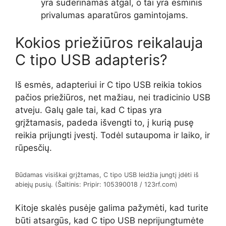
yra suderinamas atgal, o tai yra esminis
privalumas aparatūros gamintojams.
Kokios priežiūros reikalauja
C tipo USB adapteris?
Iš esmės, adapteriui ir C tipo USB reikia tokios
pačios priežiūros, net mažiau, nei tradicinio USB
atveju. Galų gale tai, kad C tipas yra
grįžtamasis, padeda išvengti to, į kurią pusę
reikia prijungti įvestį. Todėl sutaupoma ir laiko, ir
rūpesčių.
Būdamas visiškai grįžtamas, C tipo USB leidžia jungtį įdėti iš
abiejų pusių. (Šaltinis: Pripir: 105390018 / 123rf.com)
Kitoje skalės pusėje galima pažymėti, kad turite
būti atsargūs, kad C tipo USB neprijungtumėte