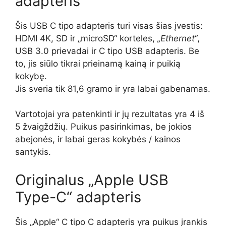
adapteris
Šis USB C tipo adapteris turi visas šias įvestis:
HDMI 4K, SD ir „microSD“ korteles,
„Ethernet“
,
USB 3.0 prievadai ir C tipo USB adapteris. Be
to, jis siūlo tikrai prieinamą kainą ir puikią
kokybę.
Jis sveria tik 81,6 gramo ir yra labai gabenamas.
Vartotojai yra patenkinti ir jų rezultatas yra 4 iš
5 žvaigždžių. Puikus pasirinkimas, be jokios
abejonės, ir labai geras kokybės / kainos
santykis.
Originalus „Apple USB
Type-C“ adapteris
Šis „Apple“ C tipo C adapteris yra puikus įrankis