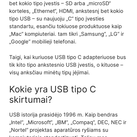
bet kokio tipo įvestis – SD arba „microSD“
korteles, „Ethernet“, HDMI, ankstesnį bet kokio
tipo USB – su naujuoju „C“ tipo įvesties
standartu, esančiu tokiuose produktuose kaip
„Mac“ kompiuteriai. tam tikri „Samsung“, „LG“ ir
„Google“ mobilieji telefonai.
Taigi, kai kuriuose USB tipo C adapteriuose bus
tik kito tipo ankstesnio USB įvestis, o kituose –
visų anksčiau minėtų tipų įėjimai.
Kokie yra USB tipo C
skirtumai?
USB istorija prasidėjo 1996 m. Kaip bendras
„Intel“, „Microsoft“, „IBM“, „Compaq“, DEC, NEC ir
„Nortel“ projektas aparatūros ryšiams su