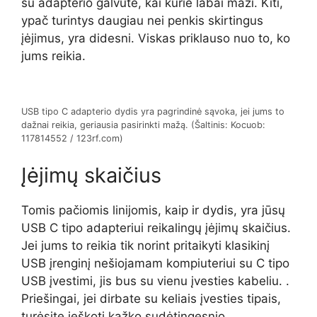
su adapterio galvute, kai kurie labai maži. Kiti,
ypač turintys daugiau nei penkis skirtingus
įėjimus, yra didesni. Viskas priklauso nuo to, ko
jums reikia.
USB tipo C adapterio dydis yra pagrindinė sąvoka, jei jums to
dažnai reikia, geriausia pasirinkti mažą. (Šaltinis: Kocuob:
117814552 / 123rf.com)
Įėjimų skaičius
Tomis pačiomis linijomis, kaip ir dydis, yra jūsų
USB C tipo adapteriui reikalingų įėjimų skaičius.
Jei jums to reikia tik norint pritaikyti klasikinį
USB įrenginį nešiojamam kompiuteriui su C tipo
USB įvestimi, jis bus su vienu įvesties kabeliu. .
Priešingai, jei dirbate su keliais įvesties tipais,
turėsite ieškoti kažko sudėtingesnio.