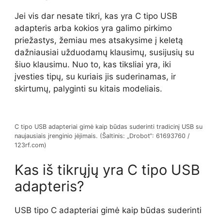
Jei vis dar nesate tikri, kas yra C tipo USB
adapteris arba kokios yra galimo pirkimo
priežastys, žemiau mes atsakysime į keletą
dažniausiai užduodamų klausimų, susijusių su
šiuo klausimu. Nuo to, kas tiksliai yra, iki
įvesties tipų, su kuriais jis suderinamas, ir
skirtumų, palyginti su kitais modeliais.
C tipo USB adapteriai gimė kaip būdas suderinti tradicinį USB su
naujausiais įrenginio įėjimais. (Šaltinis: „Drobot“: 61693760 /
123rf.com)
Kas iš tikrųjų yra C tipo USB
adapteris?
USB tipo C adapteriai gimė kaip būdas suderinti