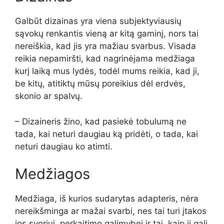
Galbūt dizainas yra viena subjektyviausių
sąvokų renkantis vieną ar kitą gaminį, nors tai
nereiškia, kad jis yra mažiau svarbus. Visada
reikia nepamiršti, kad nagrinėjama medžiaga
kurį laiką mus lydės, todėl mums reikia, kad ji,
be kitų, atitiktų mūsų poreikius dėl erdvės,
skonio ar spalvų.
– Dizaineris žino, kad pasiekė tobulumą ne
tada, kai neturi daugiau ką pridėti, o tada, kai
neturi daugiau ko atimti.
Medžiagos
Medžiaga, iš kurios sudarytas adapteris, nėra
nereikšminga ar mažai svarbi, nes tai turi įtakos
jos svoriui, perkaitimo galimybei ir tai, kaip ji gali