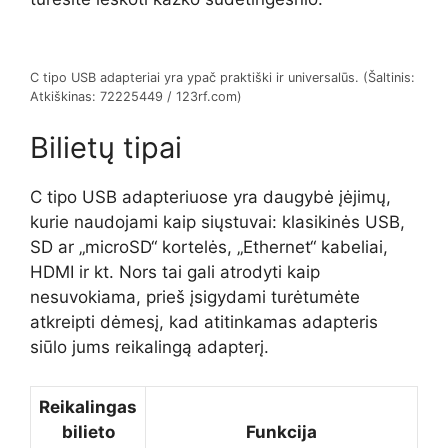
C tipo USB adapteriai yra ypač praktiški ir universalūs. (Šaltinis:
Atkiškinas: 72225449 / 123rf.com)
Bilietų tipai
C tipo USB adapteriuose yra daugybė įėjimų,
kurie naudojami kaip siųstuvai: klasikinės USB,
SD ar „microSD“ kortelės, „Ethernet“ kabeliai,
HDMI ir kt. Nors tai gali atrodyti kaip
nesuvokiama, prieš įsigydami turėtumėte
atkreipti dėmesį, kad atitinkamas adapteris
siūlo jums reikalingą adapterį.
Reikalingas
bilieto
Funkcija