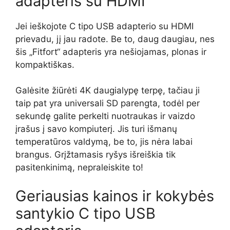
adapteris su HDMI
Jei ieškojote C tipo USB adapterio su HDMI
prievadu, jį jau radote. Be to, daug daugiau, nes
šis „Fitfort“ adapteris yra nešiojamas, plonas ir
kompaktiškas.
Galėsite žiūrėti 4K daugialypę terpę, tačiau ji
taip pat yra universali SD parengta, todėl per
sekundę galite perkelti nuotraukas ir vaizdo
įrašus į savo kompiuterį. Jis turi išmanų
temperatūros valdymą, be to, jis nėra labai
brangus. Grįžtamasis ryšys išreiškia tik
pasitenkinimą, nepraleiskite to!
Geriausias kainos ir kokybės
santykio C tipo USB