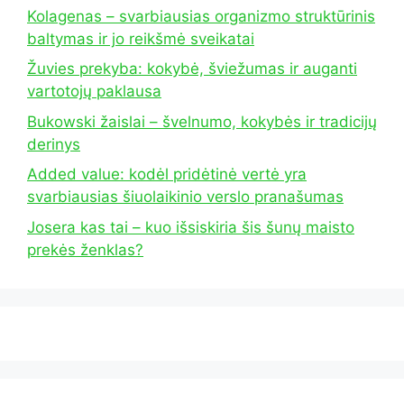
Kolagenas – svarbiausias organizmo struktūrinis
baltymas ir jo reikšmė sveikatai
Žuvies prekyba: kokybė, šviežumas ir auganti
vartotojų paklausa
Bukowski žaislai – švelnumo, kokybės ir tradicijų
derinys
Added value: kodėl pridėtinė vertė yra
svarbiausias šiuolaikinio verslo pranašumas
Josera kas tai – kuo išsiskiria šis šunų maisto
prekės ženklas?