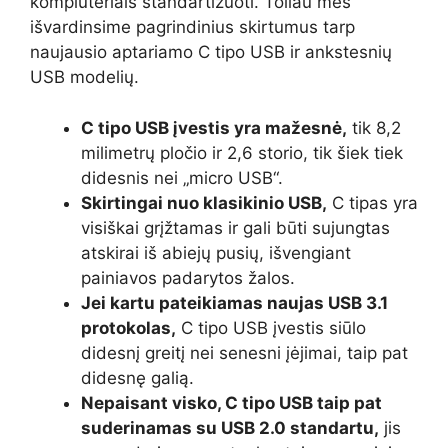
kompiuteriais standartizuoti. Toliau mes
išvardinsime pagrindinius skirtumus tarp
naujausio aptariamo C tipo USB ir ankstesnių
USB modelių.
C tipo USB įvestis yra mažesnė,
tik 8,2
milimetrų pločio ir 2,6 storio, tik šiek tiek
didesnis nei „micro USB“.
Skirtingai nuo klasikinio USB,
C tipas yra
visiškai grįžtamas ir gali būti sujungtas
atskirai iš abiejų pusių, išvengiant
painiavos padarytos žalos.
Jei kartu pateikiamas naujas USB 3.1
protokolas,
C tipo USB įvestis siūlo
didesnį greitį nei senesni įėjimai, taip pat
didesnę galią.
Nepaisant visko, C tipo USB taip pat
suderinamas su USB 2.0 standartu,
jis