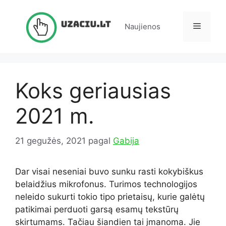
Pereiti
prie
Meniu
Naujienos
turinio
Koks geriausias
2021 m.
21 gegužės, 2021
pagal
Gabija
Dar visai neseniai buvo sunku rasti kokybiškus
belaidžius mikrofonus. Turimos technologijos
neleido sukurti tokio tipo prietaisų, kurie galėtų
patikimai perduoti garsą esamų tekstūrų
skirtumams. Tačiau šiandien tai įmanoma. Jie