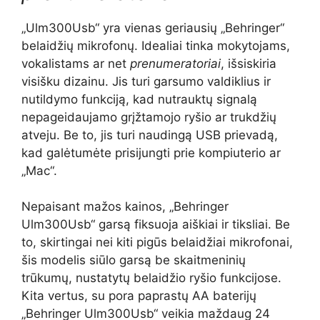
„Ulm300Usb“ yra vienas geriausių „Behringer“
belaidžių mikrofonų. Idealiai tinka mokytojams,
vokalistams ar net
prenumeratoriai
, išsiskiria
visišku dizainu. Jis turi garsumo valdiklius ir
nutildymo funkciją, kad nutrauktų signalą
nepageidaujamo grįžtamojo ryšio ar trukdžių
atveju. Be to, jis turi naudingą USB prievadą,
kad galėtumėte prisijungti prie kompiuterio ar
„Mac“.
Nepaisant mažos kainos, „Behringer
Ulm300Usb“ garsą fiksuoja aiškiai ir tiksliai. Be
to, skirtingai nei kiti pigūs belaidžiai mikrofonai,
šis modelis siūlo garsą be skaitmeninių
trūkumų, nustatytų belaidžio ryšio funkcijose.
Kita vertus, su pora paprastų AA baterijų
„Behringer Ulm300Usb“ veikia maždaug 24