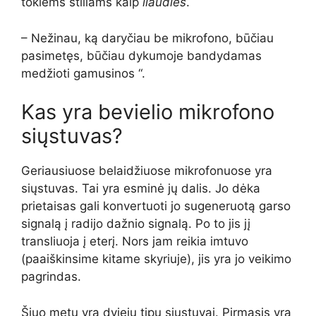
tokiems stiliams kaip
liaudies
.
– Nežinau, ką daryčiau be mikrofono, būčiau
pasimetęs, būčiau dykumoje bandydamas
medžioti gamusinos “.
Kas yra bevielio mikrofono
siųstuvas?
Geriausiuose belaidžiuose mikrofonuose yra
siųstuvas. Tai yra esminė jų dalis. Jo dėka
prietaisas gali konvertuoti jo sugeneruotą garso
signalą į radijo dažnio signalą. Po to jis jį
transliuoja į eterį. Nors jam reikia imtuvo
(paaiškinsime kitame skyriuje), jis yra jo veikimo
pagrindas.
Šiuo metu yra dviejų tipų siųstuvai. Pirmasis yra