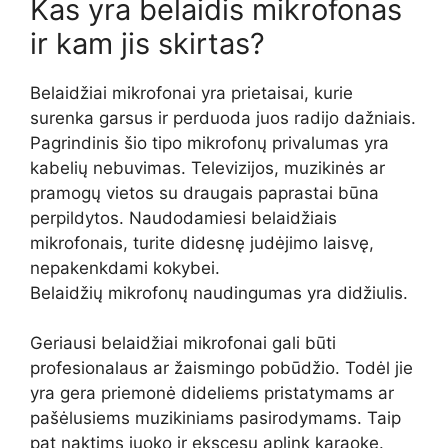
Kas yra belaidis mikrofonas
ir kam jis skirtas?
Belaidžiai mikrofonai yra prietaisai, kurie
surenka garsus ir perduoda juos radijo dažniais.
Pagrindinis šio tipo mikrofonų privalumas yra
kabelių nebuvimas. Televizijos, muzikinės ar
pramogų vietos su draugais paprastai būna
perpildytos. Naudodamiesi belaidžiais
mikrofonais, turite didesnę judėjimo laisvę,
nepakenkdami kokybei.
Belaidžių mikrofonų naudingumas yra didžiulis.
Geriausi belaidžiai mikrofonai gali būti
profesionalaus ar žaismingo pobūdžio. Todėl jie
yra gera priemonė dideliems pristatymams ar
pašėlusiems muzikiniams pasirodymams. Taip
pat naktims juoko ir ekscesų aplink karaokę.