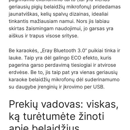
geriausių pigių belaidžių mikrofonų) pridedamas
jaunatviškas, kelių spalvų dizainas, idealiai
tinkantis mažiausiam namui. Nors jis labiau
skirtas žaismingam naudojimui, jo garsas yra
aiškus ir trapus visose srityse.
Be karaokės, „Eray Bluetooth 3.0“ puikiai tinka ir
lauke. Taip yra dėl galingo ECO efekto, kuris
pagerina garso perdavimą tiesiogiai ir atvirose
erdvėse. Be to, jis taip pat yra vienas geriausių
karaoke belaidžių mikrofonų dėl suderinamumo
su daugybe įrenginių ir įkrovimo per USB.
Prekių vadovas: viskas,
ką turėtumėte žinoti
apie belaidžius