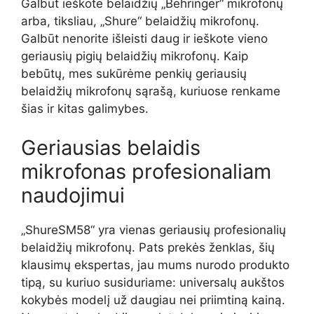
Galbūt ieškote belaidžių „Behringer“ mikrofonų
arba, tiksliau, „Shure“ belaidžių mikrofonų.
Galbūt nenorite išleisti daug ir ieškote vieno
geriausių pigių belaidžių mikrofonų. Kaip
bebūtų, mes sukūrėme penkių geriausių
belaidžių mikrofonų sąrašą, kuriuose renkame
šias ir kitas galimybes.
Geriausias belaidis
mikrofonas profesionaliam
naudojimui
„ShureSM58“ yra vienas geriausių profesionalių
belaidžių mikrofonų. Pats prekės ženklas, šių
klausimų ekspertas, jau mums nurodo produkto
tipą, su kuriuo susiduriame: universalų aukštos
kokybės modelį už daugiau nei priimtiną kainą.