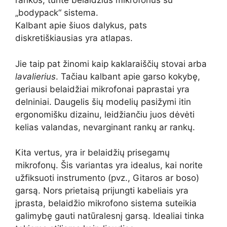
rankos, turite belaidžius mikrofonus su
„bodypack“ sistema.
Kalbant apie šiuos dalykus, pats
diskretiškiausias yra atlapas.
Jie taip pat žinomi kaip kaklaraiščių stovai arba
lavalierius
. Tačiau kalbant apie garso kokybę,
geriausi belaidžiai mikrofonai paprastai yra
delniniai. Daugelis šių modelių pasižymi itin
ergonomišku dizainu, leidžiančiu juos dėvėti
kelias valandas, nevarginant rankų ar rankų.
Kita vertus, yra ir belaidžių prisegamų
mikrofonų. Šis variantas yra idealus, kai norite
užfiksuoti instrumento (pvz., Gitaros ar boso)
garsą. Nors prietaisą prijungti kabeliais yra
įprasta, belaidžio mikrofono sistema suteikia
galimybę gauti natūralesnį garsą. Idealiai tinka