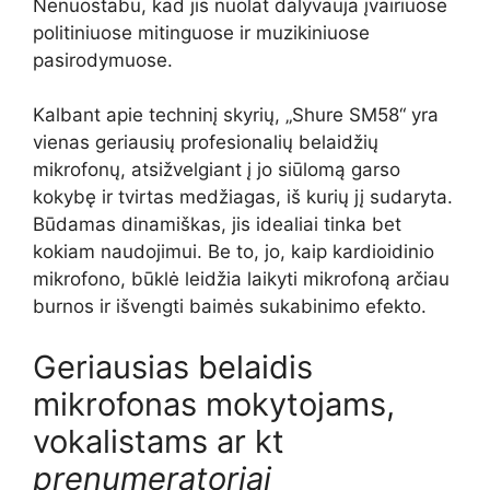
Nenuostabu, kad jis nuolat dalyvauja įvairiuose
politiniuose mitinguose ir muzikiniuose
pasirodymuose.
Kalbant apie techninį skyrių, „Shure SM58“ yra
vienas geriausių profesionalių belaidžių
mikrofonų, atsižvelgiant į jo siūlomą garso
kokybę ir tvirtas medžiagas, iš kurių jį sudaryta.
Būdamas dinamiškas, jis idealiai tinka bet
kokiam naudojimui. Be to, jo, kaip kardioidinio
mikrofono, būklė leidžia laikyti mikrofoną arčiau
burnos ir išvengti baimės sukabinimo efekto.
Geriausias belaidis
mikrofonas mokytojams,
vokalistams ar kt
prenumeratoriai