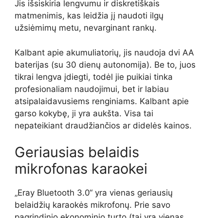
Jis išsiskiria lengvumu ir diskretiškais
matmenimis, kas leidžia jį naudoti ilgų
užsiėmimų metu, nevarginant rankų.
Kalbant apie akumuliatorių, jis naudoja dvi AA
baterijas (su 30 dienų autonomija). Be to, juos
tikrai lengva įdiegti, todėl jie puikiai tinka
profesionaliam naudojimui, bet ir labiau
atsipalaidavusiems renginiams. Kalbant apie
garso kokybę, ji yra aukšta. Visa tai
nepateikiant draudžiančios ar didelės kainos.
Geriausias belaidis
mikrofonas karaokei
„Eray Bluetooth 3.0“ yra vienas geriausių
belaidžių karaokės mikrofonų. Prie savo
pagrindinio ekonominio turto (tai yra vienas