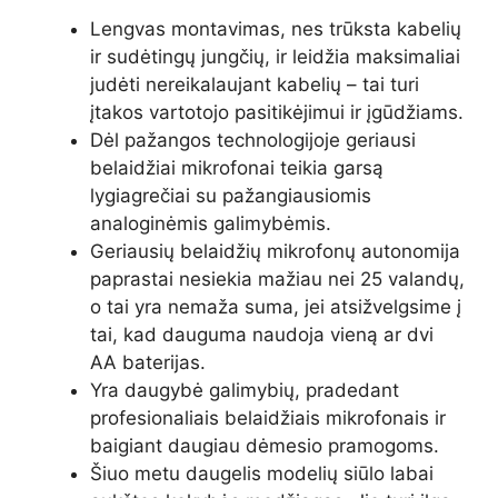
Lengvas montavimas, nes trūksta kabelių
ir sudėtingų jungčių, ir leidžia maksimaliai
judėti nereikalaujant kabelių – tai turi
įtakos vartotojo pasitikėjimui ir įgūdžiams.
Dėl pažangos technologijoje geriausi
belaidžiai mikrofonai teikia garsą
lygiagrečiai su pažangiausiomis
analoginėmis galimybėmis.
Geriausių belaidžių mikrofonų autonomija
paprastai nesiekia mažiau nei 25 valandų,
o tai yra nemaža suma, jei atsižvelgsime į
tai, kad dauguma naudoja vieną ar dvi
AA baterijas.
Yra daugybė galimybių, pradedant
profesionaliais belaidžiais mikrofonais ir
baigiant daugiau dėmesio pramogoms.
Šiuo metu daugelis modelių siūlo labai