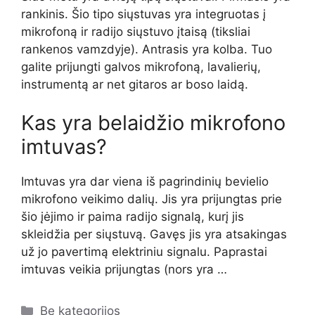
rankinis. Šio tipo siųstuvas yra integruotas į
mikrofoną ir radijo siųstuvo įtaisą (tiksliai
rankenos vamzdyje). Antrasis yra kolba. Tuo
galite prijungti galvos mikrofoną, lavalierių,
instrumentą ar net gitaros ar boso laidą.
Kas yra belaidžio mikrofono
imtuvas?
Imtuvas yra dar viena iš pagrindinių bevielio
mikrofono veikimo dalių. Jis yra prijungtas prie
šio įėjimo ir paima radijo signalą, kurį jis
skleidžia per siųstuvą. Gavęs jis yra atsakingas
už jo pavertimą elektriniu signalu. Paprastai
imtuvas veikia prijungtas (nors yra …
Kategorijos
Be kategorijos