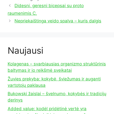
Didesni, geresni bicepsai su proto
raumenimis C.
Nepriekaištinga veido spalva – kuris dalgis
Naujausi
Kolagenas – svarbiausias organizmo struktūrinis
baltymas ir jo reikšmė sveikatai
Žuvies prekyba: kokybė, šviežumas ir auganti
vartotojų paklausa
Bukowski žaislai – švelnumo, kokybės ir tradicijų
derinys
Added value: kodėl pridėtinė vertė yra