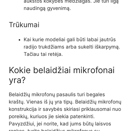
aukštos kokybės medžiagas. Jie turi ilgą
naudingą gyvenimą.
Trūkumai
Kai kurie modeliai gali būti labai jautrūs
radijo trukdžiams arba sukelti iškarpymą.
Tačiau tai retėja.
Kokie belaidžiai mikrofonai
yra?
Belaidžių mikrofonų pasaulis turi begales
kraštų. Vienas iš jų yra tipų. Belaidžių mikrofonų
konstrukcija ir savybės skiriasi priklausomai nuo
poreikių, kuriuos jie siekia patenkinti.
Pavyzdžiui, jei norite, kad jums būtų laisvos