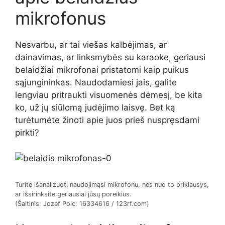
mikrofonus
Nesvarbu, ar tai viešas kalbėjimas, ar
dainavimas, ar linksmybės su karaoke, geriausi
belaidžiai mikrofonai pristatomi kaip puikus
sąjungininkas. Naudodamiesi jais, galite
lengviau pritraukti visuomenės dėmesį, be kita
ko, už jų siūlomą judėjimo laisvę. Bet ką
turėtumėte žinoti apie juos prieš nuspręsdami
pirkti?
Turite išanalizuoti naudojimąsi mikrofonu, nes nuo to priklausys,
ar išsirinksite geriausiai jūsų poreikius.
(Šaltinis: Jozef Polc: 16334616 / 123rf.com)