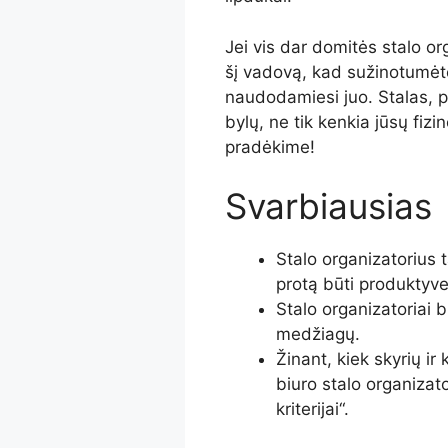
Jei vis dar domitės stalo or
šį vadovą, kad sužinotumėt
naudodamiesi juo. Stalas, pi
bylų, ne tik kenkia jūsų fizi
pradėkime!
Svarbiausias
Stalo organizatorius t
protą būti produktyve
Stalo organizatoriai bū
medžiagų.
Žinant, kiek skyrių ir 
biuro stalo organizat
kriterijai“.