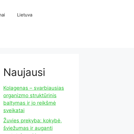
mai
Lietuva
Naujausi
Kolagenas – svarbiausias
organizmo struktūrinis
baltymas ir jo reikšmė
sveikatai
Žuvies prekyba: kokybė,
šviežumas ir auganti