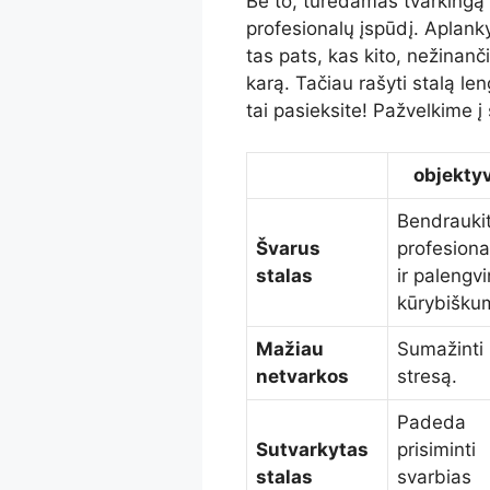
Be to, turėdamas tvarkingą s
profesionalų įspūdį. Aplank
tas pats, kas kito, nežinanči
karą. Tačiau rašyti stalą le
tai pasieksite! Pažvelkime į 
objekty
Bendrauki
Švarus
profesion
stalas
ir palengvi
kūrybišku
Mažiau
Sumažinti
netvarkos
stresą.
Padeda
Sutvarkytas
prisiminti
stalas
svarbias