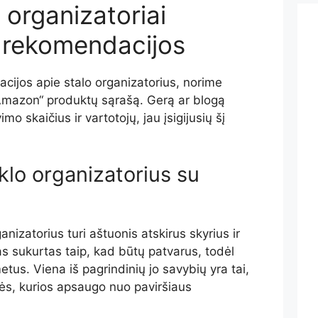
 organizatoriai
ų rekomendacijos
cijos apie stalo organizatorius, norime
„Amazon“ produktų sąrašą. Gerą ar blogą
o skaičius ir vartotojų, jau įsigijusių šį
nklo organizatorius su
ganizatorius turi aštuonis atskirus skyrius ir
as sukurtas taip, kad būtų patvarus, todėl
etus. Viena iš pagrindinių jo savybių yra tai,
lės, kurios apsaugo nuo paviršiaus