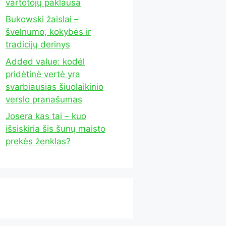
vartotojų paklausa
Bukowski žaislai –
švelnumo, kokybės ir
tradicijų derinys
Added value: kodėl
pridėtinė vertė yra
svarbiausias šiuolaikinio
verslo pranašumas
Josera kas tai – kuo
išsiskiria šis šunų maisto
prekės ženklas?