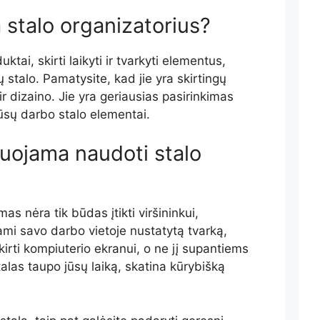
a stalo organizatorius?
ktai, skirti laikyti ir tvarkyti elementus,
 stalo. Pamatysite, kad jie yra skirtingų
 dizaino. Jie yra geriausias pasirinkimas
 jūsų darbo stalo elementai.
ojama naudoti stalo
s nėra tik būdas įtikti viršininkui,
dami savo darbo vietoje nustatytą tvarką,
irti kompiuterio ekranui, o ne jį supantiems
las taupo jūsų laiką, skatina kūrybišką