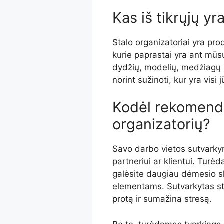
Kas iš tikrųjų yr
Stalo organizatoriai yra produ
kurie paprastai yra ant mūsų
dydžių, modelių, medžiagų ir
norint sužinoti, kur yra visi
Kodėl rekomendu
organizatorių?
Savo darbo vietos sutvarkyma
partneriui ar klientui. Turė
galėsite daugiau dėmesio sk
elementams. Sutvarkytas sta
protą ir sumažina stresą.