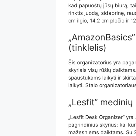
kad papuoštų jūsų biurą, tai
rinktis juodą, sidabrinę, r
cm ilgio, 14,2 cm pločio ir 1
„AmazonBasics“ 
(tinklelis)
Šis organizatorius yra pagam
skyriais visų rūšių daiktams
spaustukams laikyti ir skir
laikyti. Stalo organizatoria
„Lesfit“ medinių
„Lesfit Desk Organizer“ yra 
pagrindinius skyrius: kai kuri
mažesniems daiktams. Su 24 