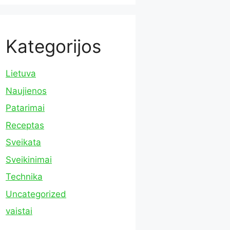
Kategorijos
Lietuva
Naujienos
Patarimai
Receptas
Sveikata
Sveikinimai
Technika
Uncategorized
vaistai