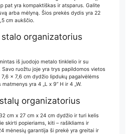
p pat yra kompaktiškas ir atsparus. Galite
ausvą arba mėlyną. Šios prekės dydis yra 22
2,5 cm aukščio.
stalo organizatorius
intas iš juodojo metalo tinklelio ir su
. Savo ruožtu joje yra trys papildomos vietos
ta 7,6 x 7,6 cm dydžio lipdukų pagalvėlėms
us matmenys yra 4 „L x 9” H ir 4 „W.
 stalų organizatorius
32 cm x 27 cm x 24 cm dydžio ir turi kelis
e skirti popieriams, kiti – rašikliams ir
mėnesių garantija ši prekė yra greitai ir