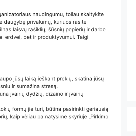
ganizatoriaus naudingumu, toliau skaitykite
e daugybę privalumų, kuriuos rasite
lnas laisvų rašiklių, šūsnių popierių ir darbo
nei erdvei, bet ir produktyvumui. Taigi
aupo jūsų laiką ieškant prekių, skatina jūsų
sniu ir sumažina stresą.
na įvairių dydžių, dizaino ir įvairių
kokių formų jie turi, būtina pasirinkti geriausią
orių, kaip vėliau pamatysime skyriuje „Pirkimo