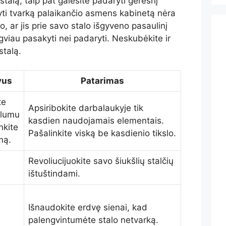
talą, taip pat galėsite padaryti geresnį
yti tvarką palaikančio asmens kabinetą nėra
o, ar jis prie savo stalo išgyveno pasaulinį
ngviau pasakyti nei padaryti. Neskubėkite ir
stalą.
vus
Patarimas
te
Apsiribokite darbalaukyje tik
alumu
kasdien naudojamais elementais.
nkite
Pašalinkite viską be kasdienio tikslo.
mą.
Revoliucijuokite savo šiukšlių stalčių
ištuštindami.
Išnaudokite erdvę sienai, kad
palengvintumėte stalo netvarką.