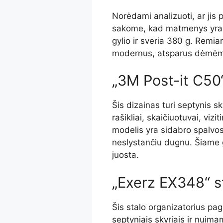
Norėdami analizuoti, ar jis 
sakome, kad matmenys yra
gylio ir sveria 380 g. Remi
modernus, atsparus dėmėms,
„3M Post-it C50“
Šis dizainas turi septynis sk
rašikliai, skaičiuotuvai, vizi
modelis yra sidabro spalvos,
neslystančiu dugnu. Šiame g
juosta.
„Exerz EX348“ s
Šis stalo organizatorius pag
septyniais skyriais ir nuimam