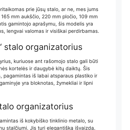
pritaikomas prie jūsų stalo, ar ne, mes jums
 165 mm aukščio, 220 mm pločio, 109 mm
antis gamintojo aprašymu, šis modelis yra
 lengvai valomas ir visiškai perdirbamas.
 stalo organizatorius
yrius, kuriuose ant rašomojo stalo gali būti
tinės kortelės ir daugybė kitų daiktų. Šis
 pagamintas iš labai atsparaus plastiko ir
aminyje yra bloknotas, žymekliai ir lipni
talo organizatorius
amintas iš kokybiško tinklinio metalo, su
u stalčiumi. Jis turi elegantišką išvaizdą,