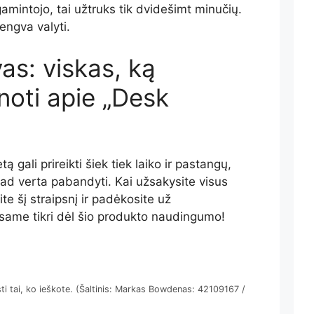
mintojo, tai užtruks tik dvidešimt minučių.
lengva valyti.
as: viskas, ką
noti apie „Desk
ą gali prireikti šiek tiek laiko ir pastangų,
ad verta pabandyti. Kai užsakysite visus
te šį straipsnį ir padėkosite už
same tikri dėl šio produkto naudingumo!
asti tai, ko ieškote. (Šaltinis: Markas Bowdenas: 42109167 /