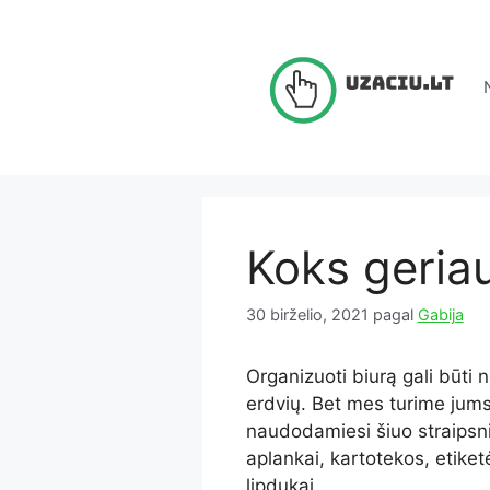
Pereiti
prie
turinio
Koks geria
30 birželio, 2021
pagal
Gabija
Organizuoti biurą gali būti 
erdvių. Bet mes turime jums 
naudodamiesi šiuo straipsniu
aplankai, kartotekos, etiketės
lipdukai.