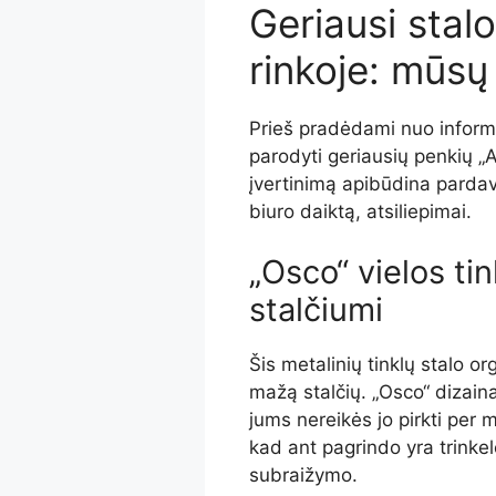
Geriausi stalo
rinkoje: mūs
Prieš pradėdami nuo informa
parodyti geriausių penkių 
įvertinimą apibūdina pardavim
biuro daiktą, atsiliepimai.
„Osco“ vielos ti
stalčiumi
Šis metalinių tinklų stalo or
mažą stalčių. „Osco“ dizain
jums nereikės jo pirkti per m
kad ant pagrindo yra trinke
subraižymo.