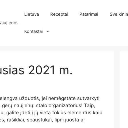
Lietuva
Receptai
Patarimai
Sveikini
Naujienos
Kontaktai
usias 2021 m.
nelengva užduotis, jei nemėgstate sutvarkyti
gerų naujienų: stalo organizatorius! Taip,
, galite įdėti į jų vietą tokius elementus kaip
, rašikliai, spaustukai, lipni juosta ar