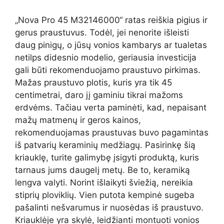
„Nova Pro 45 M32146000“ ratas reiškia pigius ir
gerus praustuvus. Todėl, jei nenorite išleisti
daug pinigų, o jūsų vonios kambarys ar tualetas
netilps didesnio modelio, geriausia investicija
gali būti rekomenduojamo praustuvo pirkimas.
Mažas praustuvo plotis, kuris yra tik 45
centimetrai, daro jį gaminiu tikrai mažoms
erdvėms. Tačiau verta paminėti, kad, nepaisant
mažų matmenų ir geros kainos,
rekomenduojamas praustuvas buvo pagamintas
iš patvarių keraminių medžiagų. Pasirinkę šią
kriauklę, turite galimybę įsigyti produktą, kuris
tarnaus jums daugelį metų. Be to, keramiką
lengva valyti. Norint išlaikyti šviežią, nereikia
stiprių ploviklių. Vien putota kempinė sugeba
pašalinti nešvarumus ir nuosėdas iš praustuvo.
Kriauklėje yra skylė, leidžianti montuoti vonios