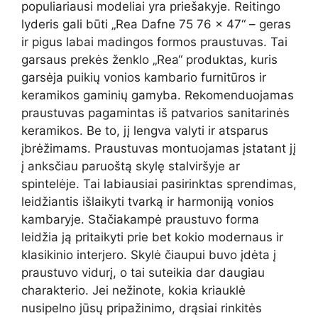
populiariausi modeliai yra priešakyje. Reitingo
lyderis gali būti „Rea Dafne 75 76 × 47“ – geras
ir pigus labai madingos formos praustuvas. Tai
garsaus prekės ženklo „Rea“ produktas, kuris
garsėja puikių vonios kambario furnitūros ir
keramikos gaminių gamyba. Rekomenduojamas
praustuvas pagamintas iš patvarios sanitarinės
keramikos. Be to, jį lengva valyti ir atsparus
įbrėžimams. Praustuvas montuojamas įstatant jį
į anksčiau paruoštą skylę stalviršyje ar
spintelėje. Tai labiausiai pasirinktas sprendimas,
leidžiantis išlaikyti tvarką ir harmoniją vonios
kambaryje. Stačiakampė praustuvo forma
leidžia ją pritaikyti prie bet kokio modernaus ir
klasikinio interjero. Skylė čiaupui buvo įdėta į
praustuvo vidurį, o tai suteikia dar daugiau
charakterio. Jei nežinote, kokia kriauklė
nusipelno jūsų pripažinimo, drąsiai rinkitės