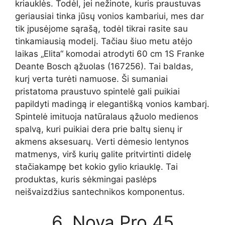
kriauklės. Todėl, jei nežinote, kuris praustuvas
geriausiai tinka jūsų vonios kambariui, mes dar
tik įpusėjome sąrašą, todėl tikrai rasite sau
tinkamiausią modelį. Tačiau šiuo metu atėjo
laikas „Elita“ komodai atrodyti 60 cm 1S Franke
Deante Bosch ąžuolas (167256). Tai baldas,
kurį verta turėti namuose. Ši sumaniai
pristatoma praustuvo spintelė gali puikiai
papildyti madingą ir elegantišką vonios kambarį.
Spintelė imituoja natūralaus ąžuolo medienos
spalvą, kuri puikiai dera prie baltų sienų ir
akmens aksesuarų. Verti dėmesio lentynos
matmenys, virš kurių galite pritvirtinti didelę
stačiakampę bet kokio gylio kriauklę. Tai
produktas, kuris sėkmingai paslėps
neišvaizdžius santechnikos komponentus.
6. Nova Pro 45