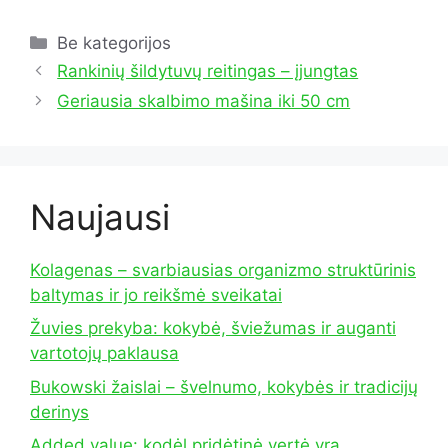
Kategorijos
Be kategorijos
Rankinių šildytuvų reitingas – įjungtas
Geriausia skalbimo mašina iki 50 cm
Naujausi
Kolagenas – svarbiausias organizmo struktūrinis
baltymas ir jo reikšmė sveikatai
Žuvies prekyba: kokybė, šviežumas ir auganti
vartotojų paklausa
Bukowski žaislai – švelnumo, kokybės ir tradicijų
derinys
Added value: kodėl pridėtinė vertė yra