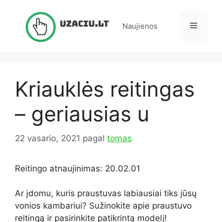
Pereiti
prie
Meniu
Naujienos
turinio
Kriauklės reitingas
– geriausias u
22 vasario, 2021
pagal
tomas
Reitingo atnaujinimas: 20.02.01
Ar įdomu, kuris praustuvas labiausiai tiks jūsų
vonios kambariui? Sužinokite apie praustuvo
reitingą ir pasirinkite patikrintą modelį!