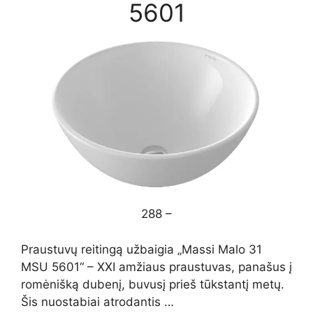
5601
288 –
Praustuvų reitingą užbaigia „Massi Malo 31
MSU 5601“ – XXI amžiaus praustuvas, panašus į
romėnišką dubenį, buvusį prieš tūkstantį metų.
Šis nuostabiai atrodantis …