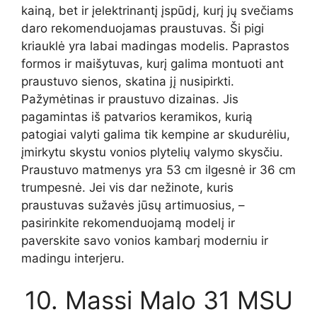
kainą, bet ir įelektrinantį įspūdį, kurį jų svečiams
daro rekomenduojamas praustuvas. Ši pigi
kriauklė yra labai madingas modelis. Paprastos
formos ir maišytuvas, kurį galima montuoti ant
praustuvo sienos, skatina jį nusipirkti.
Pažymėtinas ir praustuvo dizainas. Jis
pagamintas iš patvarios keramikos, kurią
patogiai valyti galima tik kempine ar skudurėliu,
įmirkytu skystu vonios plytelių valymo skysčiu.
Praustuvo matmenys yra 53 cm ilgesnė ir 36 cm
trumpesnė. Jei vis dar nežinote, kuris
praustuvas sužavės jūsų artimuosius, –
pasirinkite rekomenduojamą modelį ir
paverskite savo vonios kambarį moderniu ir
madingu interjeru.
10. Massi Malo 31 MSU