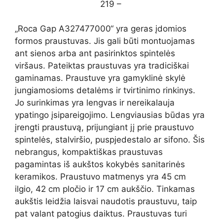
219 –
„Roca Gap A327477000“ yra geras įdomios
formos praustuvas. Jis gali būti montuojamas
ant sienos arba ant pasirinktos spintelės
viršaus. Pateiktas praustuvas yra tradiciškai
gaminamas. Praustuve yra gamyklinė skylė
jungiamosioms detalėms ir tvirtinimo rinkinys.
Jo surinkimas yra lengvas ir nereikalauja
ypatingo įsipareigojimo. Lengviausias būdas yra
įrengti praustuvą, prijungiant jį prie praustuvo
spintelės, stalviršio, puspjedestalo ar sifono. Šis
nebrangus, kompaktiškas praustuvas
pagamintas iš aukštos kokybės sanitarinės
keramikos. Praustuvo matmenys yra 45 cm
ilgio, 42 cm pločio ir 17 cm aukščio. Tinkamas
aukštis leidžia laisvai naudotis praustuvu, taip
pat valant patogius daiktus. Praustuvas turi