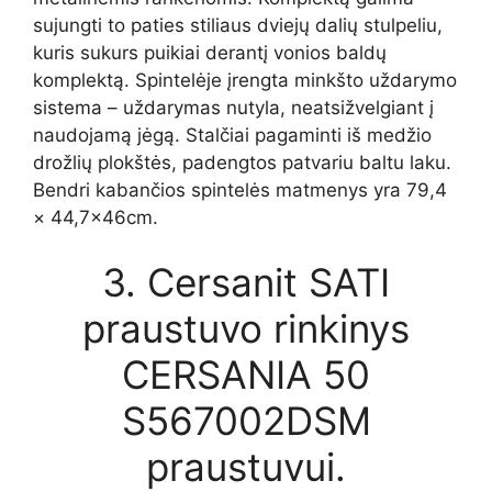
sujungti to paties stiliaus dviejų dalių stulpeliu,
kuris sukurs puikiai derantį vonios baldų
komplektą. Spintelėje įrengta minkšto uždarymo
sistema – uždarymas nutyla, neatsižvelgiant į
naudojamą jėgą. Stalčiai pagaminti iš medžio
drožlių plokštės, padengtos patvariu baltu laku.
Bendri kabančios spintelės matmenys yra 79,4
× 44,7x46cm.
3. Cersanit SATI
praustuvo rinkinys
CERSANIA 50
S567002DSM
praustuvui.