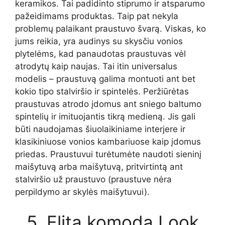
keramikos. Tai padidinto stiprumo ir atsparumo
pažeidimams produktas. Taip pat nekyla
problemų palaikant praustuvo švarą. Viskas, ko
jums reikia, yra audinys su skysčiu vonios
plytelėms, kad panaudotas praustuvas vėl
atrodytų kaip naujas. Tai itin universalus
modelis – praustuvą galima montuoti ant bet
kokio tipo stalviršio ir spintelės. Peržiūrėtas
praustuvas atrodo įdomus ant sniego baltumo
spintelių ir imituojantis tikrą medieną. Jis gali
būti naudojamas šiuolaikiniame interjere ir
klasikiniuose vonios kambariuose kaip įdomus
priedas. Praustuvui turėtumėte naudoti sieninį
maišytuvą arba maišytuvą, pritvirtintą ant
stalviršio už praustuvo (praustuve nėra
perpildymo ar skylės maišytuvui).
5. Elita komoda Look