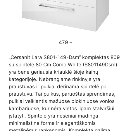
479 –
„Cersanit Lara S801-149-Dsm“ komplektas 809
su spintele 80 Cm Como White (S801149Dsm)
yra bene geriausia kriauklė šioje kainų
kategorijoje. Nebrangiame rinkinyje yra
praustuvas ir puikiai derinama spintelė po
praustuvu. Tai puikus, paruoštas sprendimas,
puikiai veikiantis mažuose blokiniuose vonios
kambariuose, kur nėra vietos ilgam stalviršiui
įstatyti. Spintelė yra neseniai madinga
minimalistine forma ir elegantiškomis
metalinėmis rankenomis. Komplektą galima