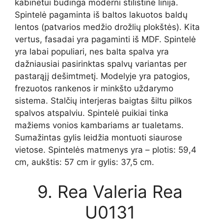
kabinetui būdinga moderni stilistinė linija.
Spintelė pagaminta iš baltos lakuotos baldų
lentos (patvarios medžio drožlių plokštės). Kita
vertus, fasadai yra pagaminti iš MDF. Spintelė
yra labai populiari, nes balta spalva yra
dažniausiai pasirinktas spalvų variantas per
pastarąjį dešimtmetį. Modelyje yra patogios,
frezuotos rankenos ir minkšto uždarymo
sistema. Stalčių interjeras baigtas šiltu pilkos
spalvos atspalviu. Spintelė puikiai tinka
mažiems vonios kambariams ar tualetams.
Sumažintas gylis leidžia montuoti siaurose
vietose. Spintelės matmenys yra – plotis: 59,4
cm, aukštis: 57 cm ir gylis: 37,5 cm.
9. Rea Valeria Rea
U0131