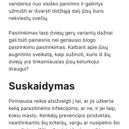
vandeniui nuo visiško panirimo ir galintys
užmušti ar išvaryti didžiąją dalį jūsų šuns
nekviestų svečių.
Pasirinkimas tarp dviejų gerų variantų dažnai
gali būti painesnis nei geriausio blogo
pasirinkimo pasirinkimas. Kalbant apie jūsų
augintinio sveikatą, kaip sužinoti, kuris iš šių
dviejų yra tinkamiausias jūsų keturkojui
draugui?
Suskaidymas
Pirmiausia reikia atsižvelgti į tai, ar jis užkerta
kelią parazitinėms infekcijoms, ar ne, ir jei taip,
kokiu mastu. Kenkėjų prevencijos produktas,
neatitinkantis šių kriterijų, vargu ar nusipelno šio