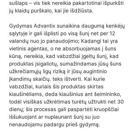
sušlaps – vis tiek nereikia pakartotinai išpurkšti
jų klaidų purškalo, kai jie išdžiūsta.
Gydymas Advantix sunaikina daugumą kenkėjų
sąlytyje ir gali išplisti po visą šunį net per 12
valandų nuo jo panaudojimo; Kadangi tai yra
vietinis agentas, o ne absorbuojamas į šuns
kūną, nereikia, kad vabzdžiai įgeltų šunį, kad
produktas įsigaliotų, sumažindamas jūsų šuns
užkrečiamųjų ligų riziką ir jūsų augintinio
įkandimų skaičių. teks ištverti. Kai kurie
vabzdžiai, kuriais šis produktas skirtas
kiaušinėliams, deda kiaušinius ant šeimininko,
todėl visiškas užkrėtimas turėtų užtrukti net 30
dienų; šis procesas gali paspartėti kruopščiai
iššukuojant ar nuplaunant šunį su juo
nenaudojamu padargu prieš gydymą.