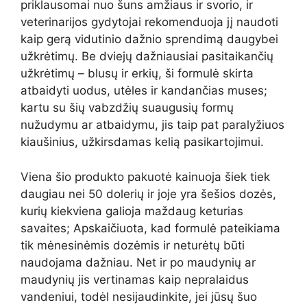
priklausomai nuo šuns amžiaus ir svorio, ir
veterinarijos gydytojai rekomenduoja jį naudoti
kaip gerą vidutinio dažnio sprendimą daugybei
užkrėtimų. Be dviejų dažniausiai pasitaikančių
užkrėtimų – blusų ir erkių, ši formulė skirta
atbaidyti uodus, utėles ir kandančias muses;
kartu su šių vabzdžių suaugusių formų
nužudymu ar atbaidymu, jis taip pat paralyžiuos
kiaušinius, užkirsdamas kelią pasikartojimui.
Viena šio produkto pakuotė kainuoja šiek tiek
daugiau nei 50 dolerių ir joje yra šešios dozės,
kurių kiekviena galioja maždaug keturias
savaites; Apskaičiuota, kad formulė pateikiama
tik mėnesinėmis dozėmis ir neturėtų būti
naudojama dažniau. Net ir po maudynių ar
maudynių jis vertinamas kaip nepralaidus
vandeniui, todėl nesijaudinkite, jei jūsų šuo