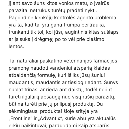
jį ant savo šuns kitos vonios metu, o įvairūs
parazitai netrukus turėtų pradėti nykti.
Pagrindinė kenkėjų kontrolės agento problema
yra ta, kad tai yra gana trumpa pertrauka,
trunkanti tik tol, kol jūsų augintinis kitas sušlaps
ar įsisuks į drėgmę; po to vėl prie piešimo
lentos.
Tai natūraliai paskatino veterinarijos farmacijos
pramonę naudoti vandeniui atsparią klaidas
atbaidančią formulę, kuri išliks jūsų šuniui
maudantis, maudantis ar tiesiog riedant. Šunys
nuolat trinasi ar rieda ant daiktų, todėl norint
turėti ilgalaikį apsaugą nuo visų rūšių parazitų,
būtina turėti prie jų prilipusį produktą. Du
sėkmingiausi produktai šioje srityje yra
„Frontline“ ir „Advantix“, kurie abu yra aktualūs
erkių naikintuvai, parduodami kaip atsparūs