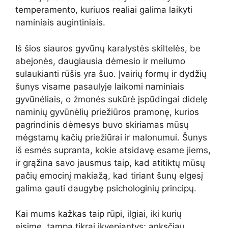
temperamento, kuriuos realiai galima laikyti
naminiais augintiniais.
Iš šios siauros gyvūnų karalystės skiltelės, be
abejonės, daugiausia dėmesio ir meilumo
sulaukianti rūšis yra šuo. Įvairių formų ir dydžių
šunys visame pasaulyje laikomi naminiais
gyvūnėliais, o žmonės sukūrė įspūdingai didelę
naminių gyvūnėlių priežiūros pramonę, kurios
pagrindinis dėmesys buvo skiriamas mūsų
mėgstamų kačių priežiūrai ir malonumui. Šunys
iš esmės supranta, kokie atsidavę esame jiems,
ir grąžina savo jausmus taip, kad atitiktų mūsų
pačių emocinį makiažą, kad tiriant šunų elgesį
galima gauti daugybę psichologinių principų.
Kai mums kažkas taip rūpi, ilgiai, iki kurių
eisime, tampa tikrai įkvepiantys; anksčiau