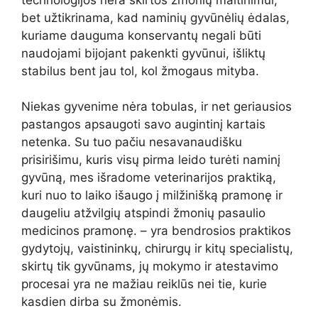
bet užtikrinama, kad naminių gyvūnėlių ėdalas,
kuriame dauguma konservantų negali būti
naudojami bijojant pakenkti gyvūnui, išliktų
stabilus bent jau tol, kol žmogaus mityba.
Niekas gyvenime nėra tobulas, ir net geriausios
pastangos apsaugoti savo augintinį kartais
netenka. Su tuo pačiu nesavanaudišku
prisirišimu, kuris visų pirma leido turėti naminį
gyvūną, mes išradome veterinarijos praktiką,
kuri nuo to laiko išaugo į milžinišką pramonę ir
daugeliu atžvilgių atspindi žmonių pasaulio
medicinos pramonę. – yra bendrosios praktikos
gydytojų, vaistininkų, chirurgų ir kitų specialistų,
skirtų tik gyvūnams, jų mokymo ir atestavimo
procesai yra ne mažiau reiklūs nei tie, kurie
kasdien dirba su žmonėmis.