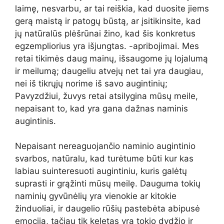
laimę, nesvarbu, ar tai reiškia, kad duosite jiems
gerą maistą ir patogų būstą, ar įsitikinsite, kad
jų natūralūs plėšrūnai žino, kad šis konkretus
egzempliorius yra išjungtas. -apribojimai. Mes
retai tikimės daug mainų, išsaugome jų lojalumą
ir meilumą; daugeliu atvejų net tai yra daugiau,
nei iš tikrųjų norime iš savo augintinių;
Pavyzdžiui, žuvys retai atsilygina mūsų meile,
nepaisant to, kad yra gana dažnas naminis
augintinis.
Nepaisant nereaguojančio naminio augintinio
svarbos, natūralu, kad turėtume būti kur kas
labiau suinteresuoti augintiniu, kuris galėtų
suprasti ir grąžinti mūsų meilę. Dauguma tokių
naminių gyvūnėlių yra vienokie ar kitokie
žinduoliai, ir daugelio rūšių pastebėta abipusė
emocija, tačiau tik keletas yra tokio dydžio ir