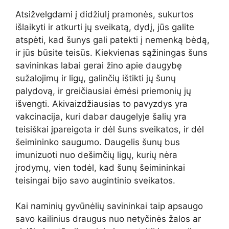
Atsižvelgdami į didžiulį pramonės, sukurtos
išlaikyti ir atkurti jų sveikatą, dydį, jūs galite
atspėti, kad šunys gali patekti į nemenką bėdą,
ir jūs būsite teisūs. Kiekvienas sąžiningas šuns
savininkas labai gerai žino apie daugybę
sužalojimų ir ligų, galinčių ištikti jų šunų
palydovą, ir greičiausiai ėmėsi priemonių jų
išvengti. Akivaizdžiausias to pavyzdys yra
vakcinacija, kuri dabar daugelyje šalių yra
teisiškai įpareigota ir dėl šuns sveikatos, ir dėl
šeimininko saugumo. Daugelis šunų bus
imunizuoti nuo dešimčių ligų, kurių nėra
įrodymų, vien todėl, kad šunų šeimininkai
teisingai bijo savo augintinio sveikatos.
Kai naminių gyvūnėlių savininkai taip apsaugo
savo kailinius draugus nuo netyčinės žalos ar