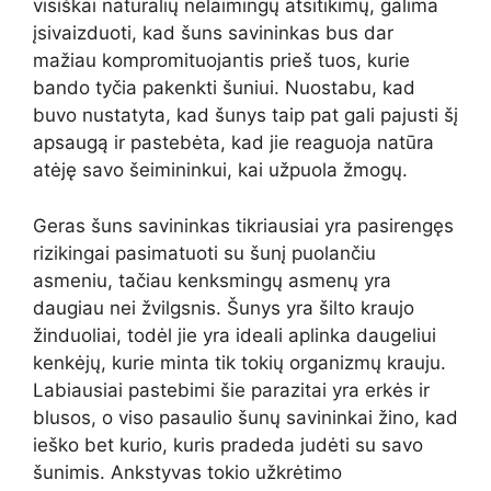
visiškai natūralių nelaimingų atsitikimų, galima
įsivaizduoti, kad šuns savininkas bus dar
mažiau kompromituojantis prieš tuos, kurie
bando tyčia pakenkti šuniui. Nuostabu, kad
buvo nustatyta, kad šunys taip pat gali pajusti šį
apsaugą ir pastebėta, kad jie reaguoja natūra
atėję savo šeimininkui, kai užpuola žmogų.
Geras šuns savininkas tikriausiai yra pasirengęs
rizikingai pasimatuoti su šunį puolančiu
asmeniu, tačiau kenksmingų asmenų yra
daugiau nei žvilgsnis. Šunys yra šilto kraujo
žinduoliai, todėl jie yra ideali aplinka daugeliui
kenkėjų, kurie minta tik tokių organizmų krauju.
Labiausiai pastebimi šie parazitai yra erkės ir
blusos, o viso pasaulio šunų savininkai žino, kad
ieško bet kurio, kuris pradeda judėti su savo
šunimis. Ankstyvas tokio užkrėtimo