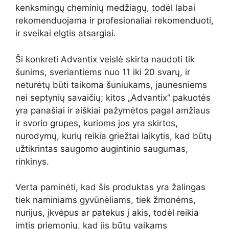
kenksmingų cheminių medžiagų, todėl labai
rekomenduojama ir profesionaliai rekomenduoti,
ir sveikai elgtis atsargiai.
Ši konkreti Advantix veislė skirta naudoti tik
šunims, sveriantiems nuo 11 iki 20 svarų, ir
neturėtų būti taikoma šuniukams, jaunesniems
nei septynių savaičių; kitos „Advantix“ pakuotės
yra panašiai ir aiškiai pažymėtos pagal amžiaus
ir svorio grupes, kurioms jos yra skirtos,
nurodymų, kurių reikia griežtai laikytis, kad būtų
užtikrintas saugomo augintinio saugumas,
rinkinys.
Verta paminėti, kad šis produktas yra žalingas
tiek naminiams gyvūnėliams, tiek žmonėms,
nurijus, įkvėpus ar patekus į akis, todėl reikia
imtis priemonių, kad jis būtų vaikams