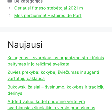
Kategorijos
Be kategorijos
Geriausi fitneso stebėtojai 2021 m
Mes peržiūrime! Histoires de Parf
Naujausi
Kolagenas – svarbiausias organizmo struktūrinis
baltymas ir jo reikšmė sveikatai
Žuvies prekyba: kokybė, šviežumas ir auganti
vartotojų paklausa
Bukowski žaislai – švelnumo, kokybės ir tradicijų
derinys
Added value: kodėl pridėtinė vertė yra
svarbiausias šiuolaikinio verslo pranašumas