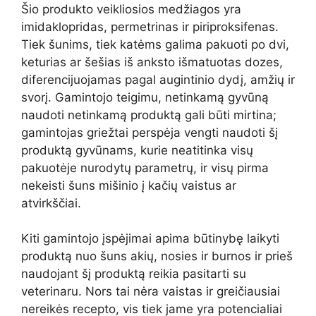
Šio produkto veikliosios medžiagos yra
imidaklopridas, permetrinas ir piriproksifenas.
Tiek šunims, tiek katėms galima pakuoti po dvi,
keturias ar šešias iš anksto išmatuotas dozes,
diferencijuojamas pagal augintinio dydį, amžių ir
svorį. Gamintojo teigimu, netinkamą gyvūną
naudoti netinkamą produktą gali būti mirtina;
gamintojas griežtai perspėja vengti naudoti šį
produktą gyvūnams, kurie neatitinka visų
pakuotėje nurodytų parametrų, ir visų pirma
nekeisti šuns mišinio į kačių vaistus ar
atvirkščiai.
Kiti gamintojo įspėjimai apima būtinybę laikyti
produktą nuo šuns akių, nosies ir burnos ir prieš
naudojant šį produktą reikia pasitarti su
veterinaru. Nors tai nėra vaistas ir greičiausiai
nereikės recepto, vis tiek jame yra potencialiai