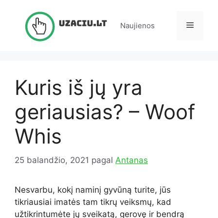
Pereiti
prie
Meniu
Naujienos
turinio
Kuris iš jų yra
geriausias? – Woof
Whis
25 balandžio, 2021
pagal
Antanas
Nesvarbu, kokį naminį gyvūną turite, jūs
tikriausiai imatės tam tikrų veiksmų, kad
užtikrintumėte jų sveikatą, gerovę ir bendrą