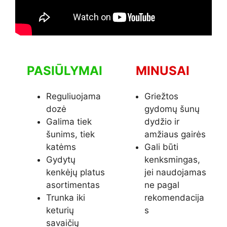
PASIŪLYMAI
MINUSAI
Reguliuojama
Griežtos
dozė
gydomų šunų
Galima tiek
dydžio ir
šunims, tiek
amžiaus gairės
katėms
Gali būti
Gydytų
kenksmingas,
kenkėjų platus
jei naudojamas
asortimentas
ne pagal
Trunka iki
rekomendacija
keturių
s
savaičių