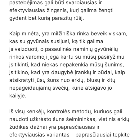
pastebėjimas gali būti svarbiausias ir
efektyviausias žingsnis, kurį galima žengti
gydant bet kurią parazitų rūšį.
Kaip minėta, yra milžiniška rinka beveik viskam,
kas su gyvūnais susijusi, ką tik galima
įsivaizduoti, o pasaulinės naminių gyvūnėlių
rinkos varomoji jėga kartu su mūsų pasiryžimu
įsitikinti, kad niekas nepakenkia mūsų šunims,
įsitikino, kad yra daugybė įrankių ir būdai, kaip
atsikratyti jūsų šuns nuo erkių, blusų ir kitų
nepageidaujamų svečių, kurie atsigavo jo
kailyje.
Iš visų kenkėjų kontrolės metodų, kuriuos gali
naudoti užkrėsto šuns šeimininkas, vietinis erkių
žudikas dažnai yra paprasčiausias ir
efektyviausias variantas – paprasčiausiai tepkite