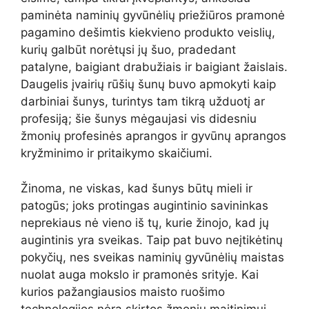
paminėta naminių gyvūnėlių priežiūros pramonė
pagamino dešimtis kiekvieno produkto veislių,
kurių galbūt norėtųsi jų šuo, pradedant
patalyne, baigiant drabužiais ir baigiant žaislais.
Daugelis įvairių rūšių šunų buvo apmokyti kaip
darbiniai šunys, turintys tam tikrą užduotį ar
profesiją; šie šunys mėgaujasi vis didesniu
žmonių profesinės aprangos ir gyvūnų aprangos
kryžminimo ir pritaikymo skaičiumi.
Žinoma, ne viskas, kad šunys būtų mieli ir
patogūs; joks protingas augintinio savininkas
neprekiaus nė vieno iš tų, kurie žinojo, kad jų
augintinis yra sveikas. Taip pat buvo neįtikėtinų
pokyčių, nes sveikas naminių gyvūnėlių maistas
nuolat auga mokslo ir pramonės srityje. Kai
kurios pažangiausios maisto ruošimo
technologijos nėra skirtos žmonių maitinimui,