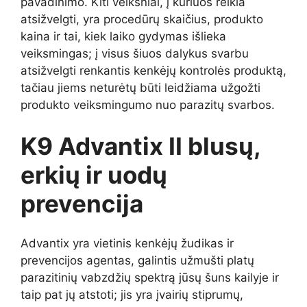
pavadinimo. Kiti veiksniai, į kuriuos reikia
atsižvelgti, yra procedūrų skaičius, produkto
kaina ir tai, kiek laiko gydymas išlieka
veiksmingas; į visus šiuos dalykus svarbu
atsižvelgti renkantis kenkėjų kontrolės produktą,
tačiau jiems neturėtų būti leidžiama užgožti
produkto veiksmingumo nuo parazitų svarbos.
K9 Advantix II blusų,
erkių ir uodų
prevencija
Advantix yra vietinis kenkėjų žudikas ir
prevencijos agentas, galintis užmušti platų
parazitinių vabzdžių spektrą jūsų šuns kailyje ir
taip pat jų atstoti; jis yra įvairių stiprumų,