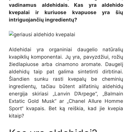
vadinamus aldehidais. Kas yra aldehido
kvepalai ir kuriuose kvapuose yra šių
intriguojančių ingredientų?
Aldehidai yra organiniai daugelio natūralių
kvapiklių komponentai. Jų yra, pavyzdžiui, rožių
žiedlapiuose arba cinamono aromate. Daugelį
aldehidų taip pat galima sintetinti dirbtinai.
Šiandien sunku rasti kvepalų be cheminių
ingredientų, tačiau būtent alifatinių aldehidų
energija skiriasi „Lanvin D’Arpege“, „Balmain
Extatic Gold Musk“ ar „Chanel Allure Homme
Sport“ kvapais. Bet ką reiškia, kad jie kvepia
kitaip?