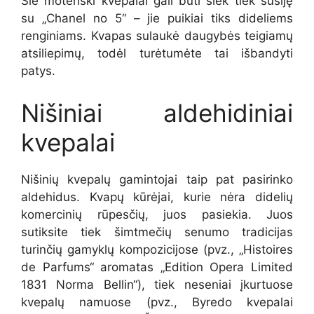
Šie moteriški kvepalai gali būti šiek tiek susiję
su „Chanel no 5“ – jie puikiai tiks dideliems
renginiams. Kvapas sulaukė daugybės teigiamų
atsiliepimų, todėl turėtumėte tai išbandyti
patys.
Nišiniai aldehidiniai
kvepalai
Nišinių kvepalų gamintojai taip pat pasirinko
aldehidus. Kvapų kūrėjai, kurie nėra didelių
komercinių rūpesčių, juos pasiekia. Juos
sutiksite tiek šimtmečių senumo tradicijas
turinčių gamyklų kompozicijose (pvz., „Histoires
de Parfums“ aromatas „Edition Opera Limited
1831 Norma Bellin“), tiek neseniai įkurtuose
kvepalų namuose (pvz., Byredo kvepalai