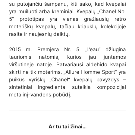
su putojančiu šampanu, kiti sako, kad kvepalai
yra muiluoti arba kreminiai. Kvepalų „Chanel No.
5“ prototipas yra vienas gražiausių retro
moteriškų kvepalų, tačiau kriauklių kolekcijoje
rasite ir naujesnių daiktų.
2015 m. Premjera Nr. 5 „L’eau“ džiugina
tauriomis natomis, kurios jau juntamos
viršutinėje natoje. Patvariausi aldehido kvapai
skirti ne tik moterims. „Allure Homme Sport“ yra
puikus vyriškų „Chanel“ kvepalų pavyzdys –
sintetiniai ingredientai suteikia kompozicijai
metalinį-vandens pobūdį.
Ar tu tai žinai…