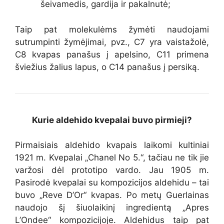
šeivamedis, gardija ir pakalnutė;
Taip pat molekulėms žymėti naudojami
sutrumpinti žymėjimai, pvz., C7 yra vaistažolė,
C8 kvapas panašus į apelsino, C11 primena
šviežius žalius lapus, o C14 panašus į persiką.
Kurie aldehido kvepalai buvo pirmieji?
Pirmaisiais aldehido kvapais laikomi kultiniai
1921 m. Kvepalai „Chanel No 5.“, tačiau ne tik jie
varžosi dėl prototipo vardo. Jau 1905 m.
Pasirodė kvepalai su kompozicijos aldehidu – tai
buvo „Reve D’Or“ kvapas. Po metų Guerlainas
naudojo šį šiuolaikinį ingredientą „Apres
L’Ondee“ kompozicijoje. Aldehidus taip pat