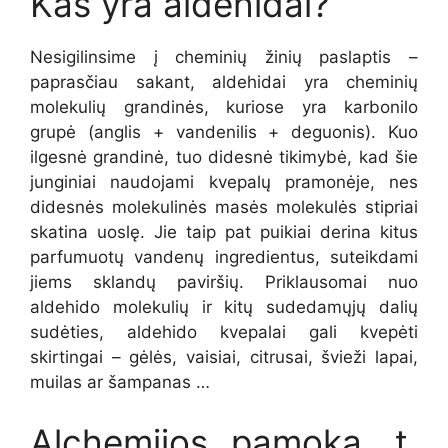
Kas yra aldehidai?
Nesigilinsime į cheminių žinių paslaptis –
paprasčiau sakant, aldehidai yra cheminių
molekulių grandinės, kuriose yra karbonilo
grupė (anglis + vandenilis + deguonis). Kuo
ilgesnė grandinė, tuo didesnė tikimybė, kad šie
junginiai naudojami kvepalų pramonėje, nes
didesnės molekulinės masės molekulės stipriai
skatina uoslę. Jie taip pat puikiai derina kitus
parfumuotų vandenų ingredientus, suteikdami
jiems sklandų paviršių. Priklausomai nuo
aldehido molekulių ir kitų sudedamųjų dalių
sudėties, aldehido kvepalai gali kvepėti
skirtingai – gėlės, vaisiai, citrusai, švieži lapai,
muilas ar šampanas …
Alchemijos pamoka, t.