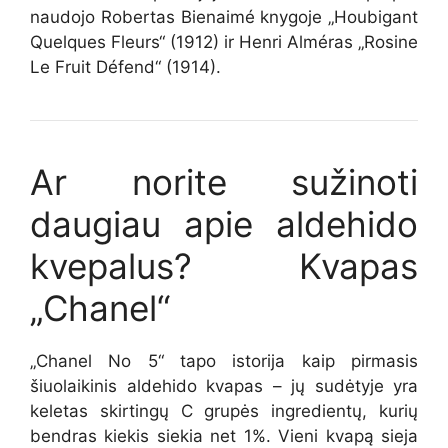
naudojo Robertas Bienaimé knygoje „Houbigant
Quelques Fleurs“ (1912) ir Henri Alméras „Rosine
Le Fruit Défend“ (1914).
Ar norite sužinoti
daugiau apie aldehido
kvepalus? Kvapas
„Chanel“
„Chanel No 5“ tapo istorija kaip pirmasis
šiuolaikinis aldehido kvapas – jų sudėtyje yra
keletas skirtingų C grupės ingredientų, kurių
bendras kiekis siekia net 1%. Vieni kvapą sieja