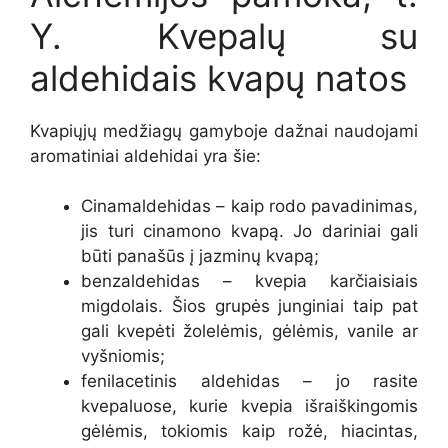
Y. Kvepalų su
aldehidais kvapų natos
Kvapiųjų medžiagų gamyboje dažnai naudojami
aromatiniai aldehidai yra šie:
Cinamaldehidas – kaip rodo pavadinimas,
jis turi cinamono kvapą. Jo dariniai gali
būti panašūs į jazminų kvapą;
benzaldehidas – kvepia karčiaisiais
migdolais. Šios grupės junginiai taip pat
gali kvepėti žolelėmis, gėlėmis, vanile ar
vyšniomis;
fenilacetinis aldehidas – jo rasite
kvepaluose, kurie kvepia išraiškingomis
gėlėmis, tokiomis kaip rožė, hiacintas,