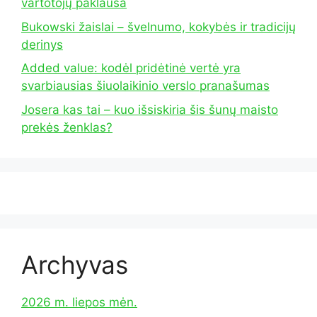
vartotojų paklausa
Bukowski žaislai – švelnumo, kokybės ir tradicijų
derinys
Added value: kodėl pridėtinė vertė yra
svarbiausias šiuolaikinio verslo pranašumas
Josera kas tai – kuo išsiskiria šis šunų maisto
prekės ženklas?
Archyvas
2026 m. liepos mėn.