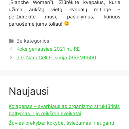
„Blanche Women“). Žiūrėkite kvepalus, kurie
užima aukštą vietą kvepalų reitinge –
peržiūrėkite mūsų pasiūlymus, kuriuos
paruošėme jums toliau!
Kategorijos
Be kategorijos
Koks geriausias 2021 m. RE
„LG NanoCell 9“ serija (65SM9500
Naujausi
Kolagenas – svarbiausias organizmo struktūrinis
baltymas ir jo reikšmė sveikatai
Žuvies prekyba: kokybė, šviežumas ir auganti