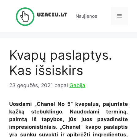
Pereiti
prie
Meniu
Naujienos
turinio
Kvapų paslaptys.
Kas išsiskirs
23 gegužės, 2021
pagal
Gabija
Uosdami „Chanel No 5“ kvepalus, pajuntate
kažką stebuklingo. Naudodami terminą,
paimtą iš tapybos, jūs juos pavadinsite
impresionistiniais. „Chanel“ kvapo paslaptis
yra sunku suvokti ir apibrėžti ingredientus,