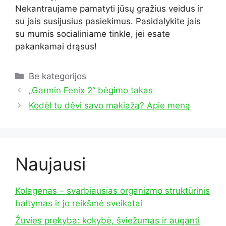
Nekantraujame pamatyti jūsų gražius veidus ir
su jais susijusius pasiekimus.
Pasidalykite jais
su mumis socialiniame tinkle, jei esate
pakankamai drąsus!
Kategorijos
Be kategorijos
„Garmin Fenix ​​2“ bėgimo takas
Kodėl tu dėvi savo makiažą? Apie meną
Naujausi
Kolagenas – svarbiausias organizmo struktūrinis
baltymas ir jo reikšmė sveikatai
Žuvies prekyba: kokybė, šviežumas ir auganti