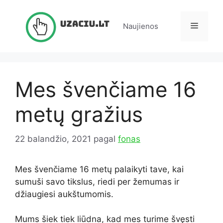
Pereiti
prie
Meniu
Naujienos
turinio
Mes švenčiame 16
metų gražius
22 balandžio, 2021
pagal
fonas
Mes švenčiame 16 metų
palaikyti tave, kai
sumuši savo tikslus, riedi per žemumas ir
džiaugiesi aukštumomis.
Mums šiek tiek liūdna, kad mes turime švęsti