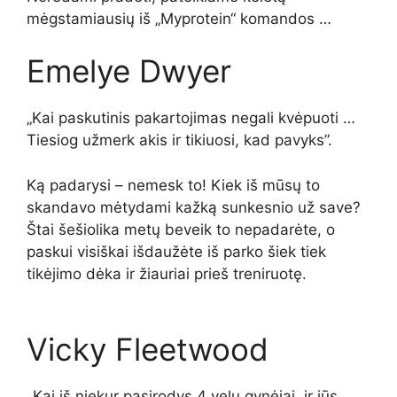
mėgstamiausių iš „Myprotein“ komandos …
Emelye Dwyer
„Kai paskutinis pakartojimas negali kvėpuoti …
Tiesiog užmerk akis ir tikiuosi, kad pavyks”.
Ką padarysi – nemesk to! Kiek iš mūsų to
skandavo mėtydami kažką sunkesnio už save?
Štai šešiolika metų beveik to nepadarėte, o
paskui visiškai išdaužėte iš parko
šiek tiek
tikėjimo dėka ir
žiauriai
prieš treniruotę
.
Vicky Fleetwood
„
Kai iš niekur pasirodys 4 velų gynėjai, ir jūs