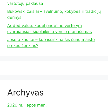
vartotojų paklausa
Bukowski žaislai – švelnumo, kokybės ir tradicijų
derinys
Added value: kodėl pridėtinė vertė yra
svarbiausias šiuolaikinio verslo pranašumas
Josera kas tai – kuo išsiskiria šis šunų maisto
prekės ženklas?
Archyvas
2026 m. liepos mėn.