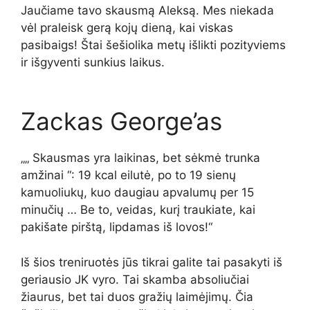
Jaučiame tavo skausmą Aleksą
. Mes niekada
vėl praleisk gerą kojų dieną, kai viskas
pasibaigs!
Štai šešiolika metų išlikti pozityviems
ir išgyventi sunkius laikus.
Zackas George’as
„„ Skausmas yra laikinas, bet sėkmė trunka
amžinai “: 19 kcal eilutė, po to 19 sienų
kamuoliukų, kuo daugiau apvalumų per 15
minučių … Be to, veidas, kurį traukiate, kai
pakišate pirštą, lipdamas iš lovos!“
Iš šios treniruotės jūs tikrai galite tai pasakyti iš
geriausio JK vyro. Tai skamba
absoliučiai
žiaurus
, bet tai duos gražių laimėjimų.
Čia