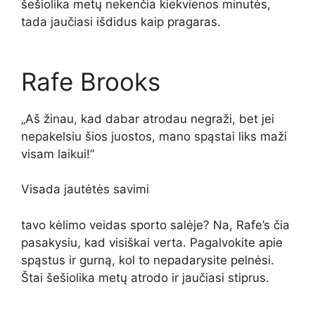
šešiolika metų nekenčia kiekvienos minutės,
tada jaučiasi išdidus kaip pragaras.
Rafe Brooks
„Aš žinau, kad dabar atrodau negraži, bet jei
nepakelsiu šios juostos, mano spąstai liks maži
visam laikui!”
Visada jautėtės savimi
tavo kėlimo veidas sporto salėje? Na,
Rafe’s
čia
pasakysiu, kad visiškai verta. Pagalvokite apie
spąstus ir gurną, kol to nepadarysite
pelnėsi
.
Štai šešiolika metų atrodo ir jaučiasi stiprus.