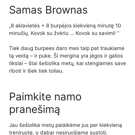
Samas Brownas
„8 aklavietės + 8 burpėjos kiekvieną minutę 10
minučių. Kovok su žvėriu … Kovok su savimi! “
Tiek daug burpees
daro
mes taip pat traukiame
tą veidą
– ir puke
.
Ši mergina
yra
jėgos ir galios
tikslai
–
štai šešiolika metų, kai stengiamės save
riboti ir šiek tiek toliau.
Paimkite namo
pranešimą
Jau šešiolika metų palaikėme jus per kiekvieną
treniruotę, o dabar nesiruošiame sustoti.