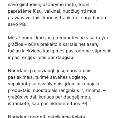
savo gimtadienį uždarymo metu, todėl
paprašėme jūsų, vaikinai, nudžiuginti mus
gražiais veidais, kuriuos traukiate, sugadindami
savo PB.
Mes žinome, kad jūsų treniruotės ne visada yra
gražios – būna prakaito ir kartais net ašarų,
tačiau kiekvieną kartą mes pasirodome stipresni
ir pasirengęs imtis dar daugiau.
Norėdami pasidžiaugti jūsų nuostabiais
pasiekimais, turime savaitės uogienę,
supakuotą su pasiūlymais, įdomiais naujais
produktais, nuostabiais renginiais ir, žinoma, –
gražūs veidai, kuriuos per daugelį metų
ištraukėte, kad pasiektumėte tuos PB.
Norėdami pradėti, pateikiame keletą