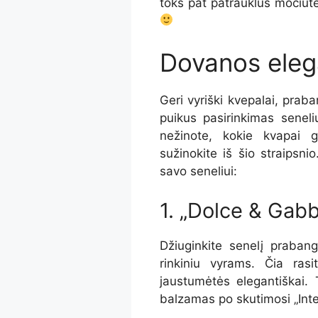
toks pat patrauklus močiutei
Dovanos eleg
Geri vyriški kvepalai, prab
puikus pasirinkimas seneliu
nežinote, kokie kvapai g
sužinokite iš
šio straipsnio
savo seneliui:
1. „Dolce & Gabb
Džiuginkite senelį praban
rinkiniu vyrams. Čia ras
jaustumėtės elegantiškai.
balzamas po skutimosi „Intens