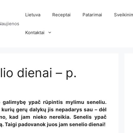
Lietuva
Receptai
Patarimai
Sveikini
Naujienos
Kontaktai
io dienai – p.
 galimybę ypač rūpintis mylimu seneliu.
i kurių gerų dalykų jis nepadarys sau – dėl
imo, kad jam nieko nereikia. Senelis ypač
ą. Taigi padovanok juos jam senelio dienai!