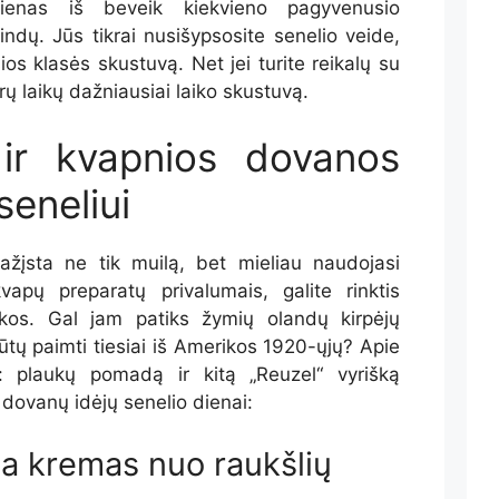
ienas iš beveik kiekvieno pagyvenusio
ndų. Jūs tikrai nusišypsosite senelio veide,
os klasės skustuvą. Net jei turite reikalų su
ų laikų dažniausiai laiko skustuvą.
 ir kvapnios dovanos
seneliui
tpažįsta ne tik muilą, bet mieliau naudojasi
 kvapų preparatų privalumais, galite rinktis
kos. Gal jam patiks žymių olandų kirpėjų
ūtų paimti tiesiai iš Amerikos 1920-ųjų? Apie
ia: plaukų pomadą ir kitą „Reuzel“ vyrišką
 dovanų idėjų senelio dienai:
ca kremas nuo raukšlių