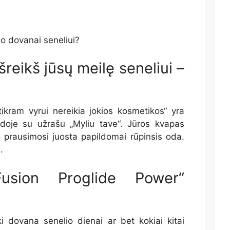
io dovanai seneliui?
išreikš jūsų meilę seneliui –
tikram vyrui nereikia jokios kosmetikos“ yra
rdoje su užrašu „Myliu tave“. Jūros kvapas
o prausimosi juosta papildomai rūpinsis oda.
.
Fusion Proglide Power“
 dovana senelio dienai ar bet kokiai kitai