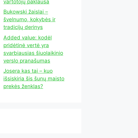
vartotojų paklausa
Bukowski žaislai –
švelnumo, kokybės ir
tradicijų derinys
Added value: kodėl
pridėtinė vertė yra
svarbiausias šiuolaikinio
verslo pranašumas
Josera kas tai – kuo
išsiskiria šis šunų maisto
prekės ženklas?