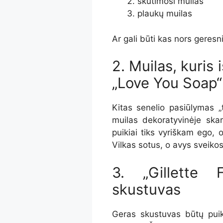
skutimosi muilas
plaukų muilas
Ar gali būti kas nors geresn
2. Muilas, kuris 
„Love You Soap“
Kitas senelio pasiūlymas „
muilas dekoratyvinėje ska
puikiai tiks vyriškam ego, 
Vilkas sotus, o avys sveikos
3. „Gillette 
skustuvas
Geras skustuvas būtų puiki