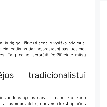
 kurią gali ištverti senelio vyriška prigimtis.
 mielai patikrins dar neįprastesnį pasiruošimą,
s. Taigi galite išprotėti! Peržiūrėkite mūsų
os tradicionalistui
o ir vandens“ įgulos narys ir mano, kad kūno
ms“, jūs neprivalote jo priversti keisti įpročius