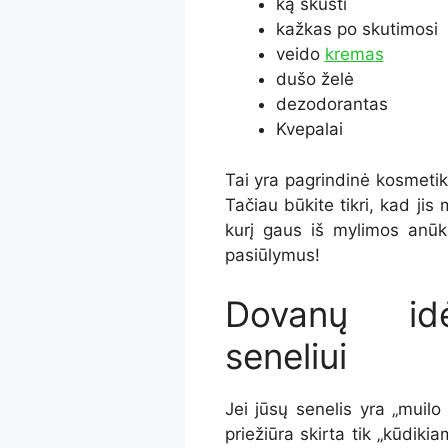
ką skusti
kažkas po skutimosi
veido
kremas
dušo želė
dezodorantas
Kvepalai
Tai yra pagrindinė kosmetika,
Tačiau būkite tikri, kad jis
kurį gaus iš mylimos anūkė
pasiūlymus!
Dovanų idėj
seneliui
Jei jūsų senelis yra „muil
priežiūra skirta tik „kūdikia