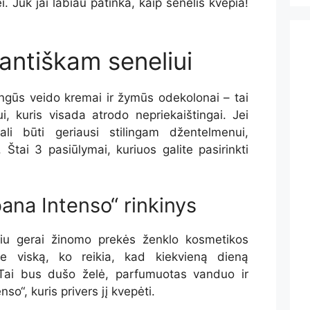
. Juk jai labiau patinka, kaip senelis kvepia!
antiškam seneliui
angūs veido kremai ir žymūs odekolonai – tai
i, kuris visada atrodo nepriekaištingai. Jei
ali būti geriausi stilingam džentelmenui,
. Štai 3 pasiūlymai, kuriuos galite pasirinkti
ana Intenso“ rinkinys
giu gerai žinomo prekės ženklo kosmetikos
ite viską, ko reikia, kad kiekvieną dieną
 Tai bus dušo želė, parfumuotas vanduo ir
o“, kuris privers jį kvepėti.