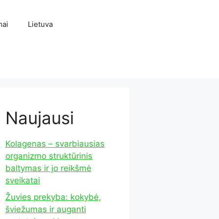
mai
Lietuva
Naujausi
Kolagenas – svarbiausias
organizmo struktūrinis
baltymas ir jo reikšmė
sveikatai
Žuvies prekyba: kokybė,
šviežumas ir auganti