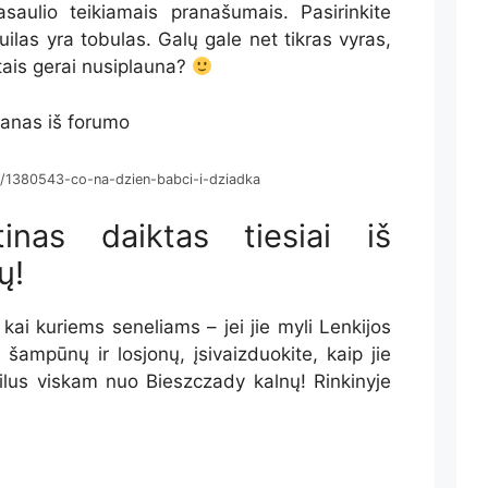
saulio teikiamais pranašumais. Pasirinkite
uilas yra tobulas. Galų gale net
tikras vyras,
tais gerai nusiplauna?
a/1380543-co-na-dzien-babci-i-dziadka
inas daiktas tiesiai iš
ų!
kai kuriems seneliams – jei jie myli Lenkijos
 šampūnų ir losjonų, įsivaizduokite, kaip jie
lus viskam nuo Bieszczady kalnų! Rinkinyje