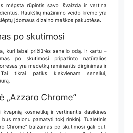
lis mėgsta rūpintis savo išvaizda ir vertina
edientus. Raukšlių mažinimo veido kreme yra
slėptų įdomaus dizaino meškos pakuotėse.
mas po skutimosi
, kuri labai prižiūrės senelio odą. Ir kartu –
amas po skutimosi pripažinto natūralios
orresas
yra medetkų raminantis dirginimas ir
Tai tikrai patiks kiekvienam seneliui,
iūrą.
tė „Azzaro Chrome“
 kvapnią kosmetiką ir vertinantis klasikines
 bus malonu pamatyti tokį rinkinį. Tualetinis
ro Chrome“ balzamas po skutimosi gali būti