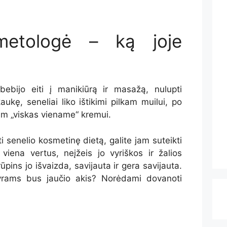
metologė – ką joje
ebebijo eiti į manikiūrą ir masažą, nulupti
kę, seneliai liko ištikimi pilkam muilui, po
tam „viskas viename“ kremui.
nti senelio kosmetinę dietą, galite jam suteikti
viena vertus, neįžeis jo vyriškos ir žalios
rūpins jo išvaizda, savijauta ir gera savijauta.
yrams
bus jaučio akis? Norėdami dovanoti