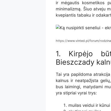
ir mėgautis kosmetikos pa
minimalizmą. Šiuo atveju m
kvepiantis tabaku ir oda
kar
https://www.vinted.pl/forum/rodzin
1. Kirpėjo būt
Bieszczady kaln
Tai yra papildoma atrakcija 
kalnus ir neatpažįsta gelių,
bus laimingi, matydami mui
yra stipriai vyrai trys:
muilas veidui ir kūnui