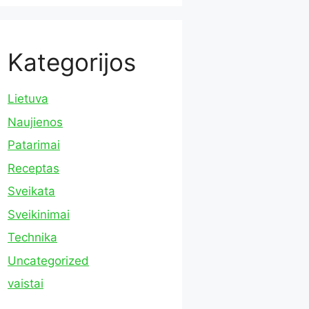
Kategorijos
Lietuva
Naujienos
Patarimai
Receptas
Sveikata
Sveikinimai
Technika
Uncategorized
vaistai