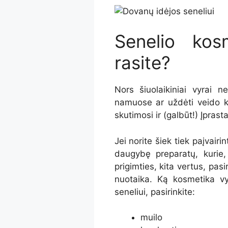
Senelio kos
rasite?
Nors šiuolaikiniai vyrai n
namuose ar uždėti veido kau
skutimosi ir (galbūt!) Įpras
Jei norite šiek tiek paįvairi
daugybę preparatų, kurie, 
prigimties, kita vertus, pasi
nuotaika. Ką
kosmetika v
seneliui, pasirinkite:
muilo