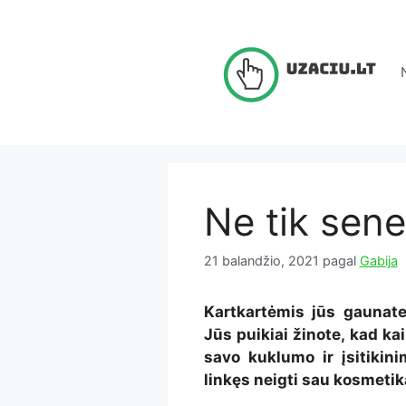
Pereiti
prie
turinio
Ne tik senel
21 balandžio, 2021
pagal
Gabija
Kartkartėmis jūs gaunate
Jūs puikiai žinote, kad ka
savo kuklumo ir įsitikin
linkęs neigti sau kosmetik