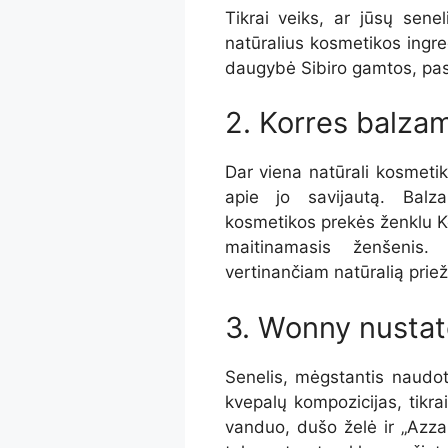
Tikrai veiks, ar jūsų sene
natūralius kosmetikos ingr
daugybė Sibiro gamtos, pa
2. Korres balza
Dar viena natūrali kosmetika
apie jo savijautą. Balz
kosmetikos prekės ženklu
K
maitinamasis ženšenis. 
vertinančiam natūralią priež
3. Wonny nusta
Senelis, mėgstantis naudoti
kvepalų kompozicijas, tikrai
vanduo, dušo želė ir „Azza