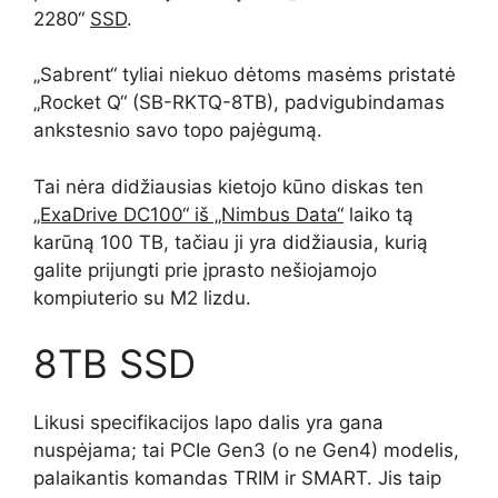
2280“
SSD
.
„Sabrent“ tyliai niekuo dėtoms masėms pristatė
„Rocket Q“ (SB-RKTQ-8TB), padvigubindamas
ankstesnio savo topo pajėgumą.
Tai nėra didžiausias kietojo kūno diskas ten
„ExaDrive DC100“ iš „Nimbus Data“
laiko tą
karūną 100 TB, tačiau ji yra didžiausia, kurią
galite prijungti prie įprasto nešiojamojo
kompiuterio su M2 lizdu.
8TB SSD
Likusi specifikacijos lapo dalis yra gana
nuspėjama; tai PCIe Gen3 (o ne Gen4) modelis,
palaikantis komandas TRIM ir SMART. Jis taip