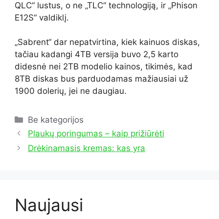
QLC“ lustus, o ne „TLC“ technologiją, ir „Phison
E12S“ valdiklį.
„Sabrent“ dar nepatvirtina, kiek kainuos diskas,
tačiau kadangi 4TB versija buvo 2,5 karto
didesnė nei 2TB modelio kainos, tikimės, kad
8TB diskas bus parduodamas mažiausiai už
1900 dolerių, jei ne daugiau.
Kategorijos
Be kategorijos
Plaukų poringumas – kaip prižiūrėti
Drėkinamasis kremas: kas yra
Naujausi