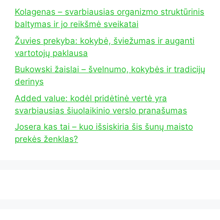
Kolagenas – svarbiausias organizmo struktūrinis
baltymas ir jo reikšmė sveikatai
Žuvies prekyba: kokybė, šviežumas ir auganti
vartotojų paklausa
Bukowski žaislai – švelnumo, kokybės ir tradicijų
derinys
Added value: kodėl pridėtinė vertė yra
svarbiausias šiuolaikinio verslo pranašumas
Josera kas tai – kuo išsiskiria šis šunų maisto
prekės ženklas?