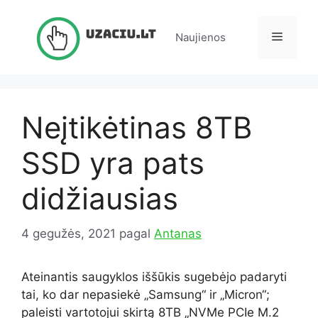
Pereiti
prie
Meniu
Naujienos
turinio
Neįtikėtinas 8TB
SSD yra pats
didžiausias
4 gegužės, 2021
pagal
Antanas
Ateinantis saugyklos iššūkis sugebėjo padaryti
tai, ko dar nepasiekė „Samsung“ ir „Micron“;
paleisti vartotojui skirtą 8TB „NVMe PCIe M.2