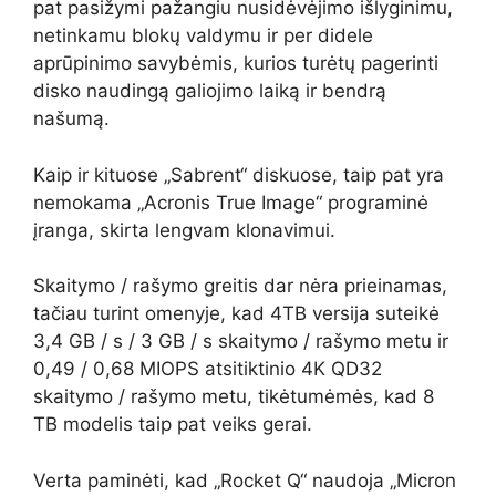
pat pasižymi pažangiu nusidėvėjimo išlyginimu,
netinkamu blokų valdymu ir per didele
aprūpinimo savybėmis, kurios turėtų pagerinti
disko naudingą galiojimo laiką ir bendrą
našumą.
Kaip ir kituose „Sabrent“ diskuose, taip pat yra
nemokama „Acronis True Image“ programinė
įranga, skirta lengvam klonavimui.
Skaitymo / rašymo greitis dar nėra prieinamas,
tačiau turint omenyje, kad 4TB versija suteikė
3,4 GB / s / 3 GB / s skaitymo / rašymo metu ir
0,49 / 0,68 MIOPS atsitiktinio 4K QD32
skaitymo / rašymo metu, tikėtumėmės, kad 8
TB modelis taip pat veiks gerai.
Verta paminėti, kad „Rocket Q“ naudoja „Micron