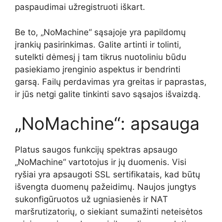
paspaudimai užregistruoti iškart.
Be to, „NoMachine“ sąsajoje yra papildomų
įrankių pasirinkimas. Galite artinti ir tolinti,
sutelkti dėmesį į tam tikrus nuotoliniu būdu
pasiekiamo įrenginio aspektus ir bendrinti
garsą. Failų perdavimas yra greitas ir paprastas,
ir jūs netgi galite tinkinti savo sąsajos išvaizdą.
„NoMachine“: apsauga
Platus saugos funkcijų spektras apsaugo
„NoMachine“ vartotojus ir jų duomenis. Visi
ryšiai yra apsaugoti SSL sertifikatais, kad būtų
išvengta duomenų pažeidimų. Naujos jungtys
sukonfigūruotos už ugniasienės ir NAT
maršrutizatorių, o siekiant sumažinti neteisėtos