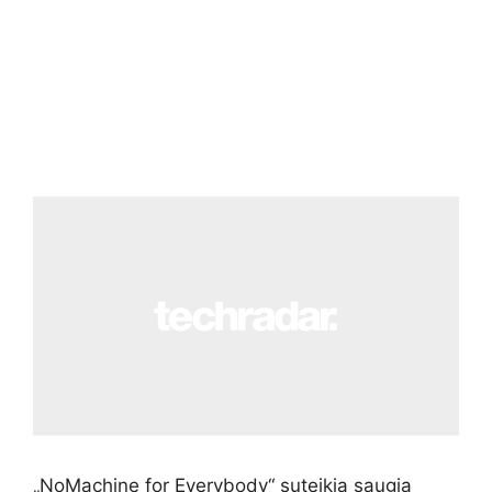
„NoMachine for Everybody“ suteikia saugią