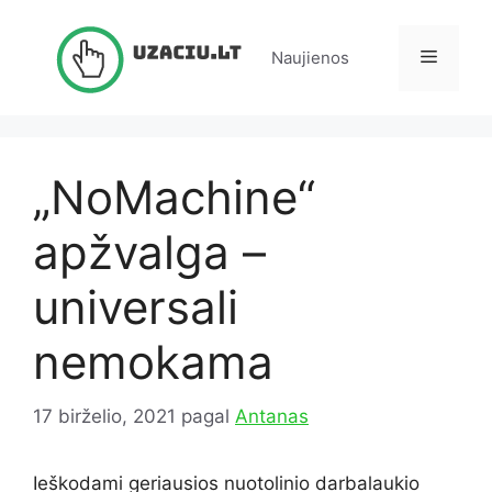
Pereiti
prie
Meniu
Naujienos
turinio
„NoMachine“
apžvalga –
universali
nemokama
17 birželio, 2021
pagal
Antanas
Ieškodami geriausios nuotolinio darbalaukio