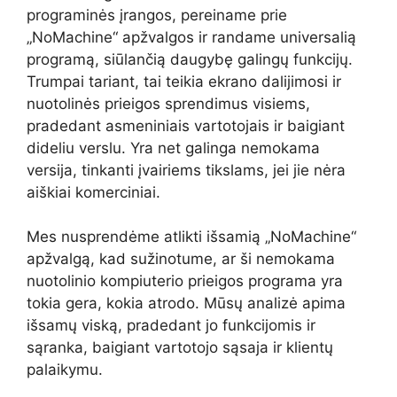
programinės įrangos, pereiname prie
„NoMachine“ apžvalgos ir randame universalią
programą, siūlančią daugybę galingų funkcijų.
Trumpai tariant, tai teikia ekrano dalijimosi ir
nuotolinės prieigos sprendimus visiems,
pradedant asmeniniais vartotojais ir baigiant
dideliu verslu. Yra net galinga nemokama
versija, tinkanti įvairiems tikslams, jei jie nėra
aiškiai komerciniai.
Mes nusprendėme atlikti išsamią „NoMachine“
apžvalgą, kad sužinotume, ar ši nemokama
nuotolinio kompiuterio prieigos programa yra
tokia gera, kokia atrodo. Mūsų analizė apima
išsamų viską, pradedant jo funkcijomis ir
sąranka, baigiant vartotojo sąsaja ir klientų
palaikymu.