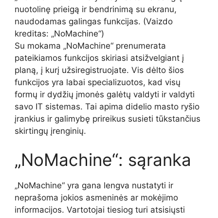
nuotolinę prieigą ir bendrinimą su ekranu,
naudodamas galingas funkcijas.
(Vaizdo
kreditas: „NoMachine“)
Su mokama „NoMachine“ prenumerata
pateikiamos funkcijos skiriasi atsižvelgiant į
planą, į kurį užsiregistruojate. Vis dėlto šios
funkcijos yra labai specializuotos, kad visų
formų ir dydžių įmonės galėtų valdyti ir valdyti
savo IT sistemas. Tai apima didelio masto ryšio
įrankius ir galimybę prireikus susieti tūkstančius
skirtingų įrenginių.
„NoMachine“: sąranka
„NoMachine“ yra gana lengva nustatyti ir
neprašoma jokios asmeninės ar mokėjimo
informacijos. Vartotojai tiesiog turi atsisiųsti