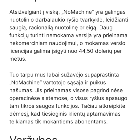
Atsižvelgiant į viską, „NoMachine“ yra galingas
nuotolinio darbalaukio ryšio tvarkyklė, leidžianti
saugią, racionalią nuotolinę prieigą. Daug
funkcijų turinti nemokama versija yra prieinama
nekomerciniam naudojimui, o mokamas verslo
licencijas galima įsigyti nuo 44,50 dolerių per
metus.
Tuo tarpu mus labai sužavėjo supaprastinta
„NoMachine“ vartotojo sąsaja ir puikus
našumas. Jis prieinamas visose pagrindinėse
operacinėse sistemose, o visus ryšius apsaugo
tam tikros saugos funkcijos. Tačiau atkreipkite
dėmesį, kad tiesioginis klientų aptarnavimas
teikiamas tik mokantiems abonentams.