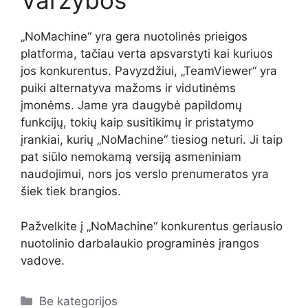
Varžybos
„NoMachine“ yra gera nuotolinės prieigos
platforma, tačiau verta apsvarstyti kai kuriuos
jos konkurentus. Pavyzdžiui, „TeamViewer“ yra
puiki alternatyva mažoms ir vidutinėms
įmonėms. Jame yra daugybė papildomų
funkcijų, tokių kaip susitikimų ir pristatymo
įrankiai, kurių „NoMachine“ tiesiog neturi. Ji taip
pat siūlo nemokamą versiją asmeniniam
naudojimui, nors jos verslo prenumeratos yra
šiek tiek brangios.
Pažvelkite į „NoMachine“ konkurentus geriausio
nuotolinio darbalaukio programinės įrangos
vadove.
Kategorijos
Be kategorijos