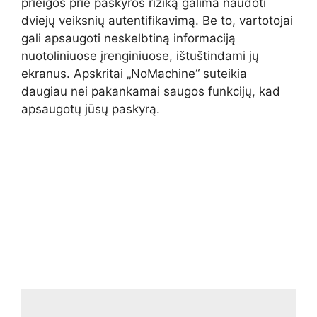
prieigos prie paskyros riziką galima naudoti
dviejų veiksnių autentifikavimą. Be to, vartotojai
gali apsaugoti neskelbtiną informaciją
nuotoliniuose įrenginiuose, ištuštindami jų
ekranus. Apskritai „NoMachine“ suteikia
daugiau nei pakankamai saugos funkcijų, kad
apsaugotų jūsų paskyrą.