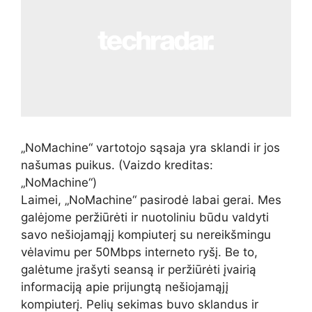
„NoMachine“ vartotojo sąsaja yra sklandi ir jos
našumas puikus.
(Vaizdo kreditas:
„NoMachine“)
Laimei, „NoMachine“ pasirodė labai gerai. Mes
galėjome peržiūrėti ir nuotoliniu būdu valdyti
savo nešiojamąjį kompiuterį su nereikšmingu
vėlavimu per 50Mbps interneto ryšį. Be to,
galėtume įrašyti seansą ir peržiūrėti įvairią
informaciją apie prijungtą nešiojamąjį
kompiuterį. Pelių sekimas buvo sklandus ir