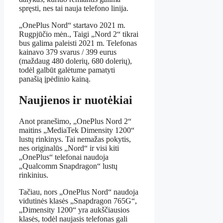
spręsti, nes tai nauja telefono linija.
„OnePlus Nord“ startavo 2021 m.
Rugpjūčio mėn., Taigi „Nord 2“ tikrai
bus galima paleisti 2021 m. Telefonas
kainavo 379 svarus / 399 eurus
(maždaug 480 dolerių, 680 dolerių),
todėl galbūt galėtume pamatyti
panašią įpėdinio kainą.
Naujienos ir nuotėkiai
Anot pranešimo, „OnePlus Nord 2“
maitins „MediaTek Dimensity 1200“
lustų rinkinys. Tai nemažas pokytis,
nes originalūs „Nord“ ir visi kiti
„OnePlus“ telefonai naudoja
„Qualcomm Snapdragon“ lustų
rinkinius.
Tačiau, nors „OnePlus Nord“ naudoja
vidutinės klasės „Snapdragon 765G“,
„Dimensity 1200“ yra aukščiausios
klasės, todėl naujasis telefonas gali