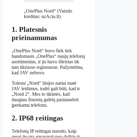
„OnePlus Nord“
(Vaizdo
kreditas: uzAciu.lt)
1. Platesnis
prieinamumas
„OnePlus Nord“ buvo šiek tiek
bandomasis „OnePlus“ naujų telefonų
asortimentas, ir jis buvo išleistas tik
tam tikruose regionuose. Pažymėtina,
kad JAV nebuvo.
Tolesni „Nord“ linijos nariai matė
JAV leidimus, todėl gali būti, kad ir
„Nord 2“. Mes to tikimės, kad
daugiau žmonių galėtų pasinaudoti
įperkamu telefonu.
2. IP68 reitingas
Telefonų IP reitingai nurodo, kaip
gerai jie yra apsaugoti nuo dulkių ir