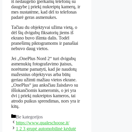
iš nedaugelio įperkamų telefonų su
daugybe į priekį nukreiptų kamerų, ir
mes nustatėme, kad dėl to telefonas
padarė geras asmenukes.
Tačiau du objektyvai užima vietą, o
dėl šių dvigubų fiksatorių jiems iš
ekrano buvo išimta dalis. Todėl
pranešimų piktogramoms ir panašiai
nebuvo daug vietos.
Jei „OnePlus Nord 2“ turi dvigubų
asmenukių fotografavimo įtaisus,
norėtume pamatyti, kad jie naudotų
mažesnius objektyvus arba būtų
geriau užimti mažiau vietos ekrane.
„OnePlus“ jau anksčiau žaisdavo su
iššokančiomis kameromis, o jei yra
dvi į priekį nukreiptos kameros, tai
atrodo puikus sprendimas, nors yra ir
kitų.
Kategorijos
Be kategorijos
https://www.qualeschoose.it/
1 2 3 grupė automobilinė kėdutė