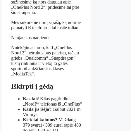
sužinosime ką nors daugiau apie
„OnePlus Nord 2“, pridėsime tai prie
šio straipsnio.
Mes sukūrėme norų sąrašą, ką norime
pamatyti iš telefono – tai rasite toliau.
Naujausios naujienos
Nutekėjimas rodo, kad „OnePlus
Nord 2“ netrukus bus paleista, tačiau
griebs „Qualcomm“ „Snapdragon“
lustų rinkinius ir vietoj to galės
sportuoti aukščiausios klasės
„MediaTek“.
Iškirpti į gėdą
Kas tai?
Kitas pagrindinis
„NordP“ telefonas iš „OnePlus“
Kada jis išėjo?
Galbūt 2021 m.
Vidurys
Kiek tai kainuos?
Maždaug
379 svarai / 399 eurai (apie 480
dolerių, 680 AUD)