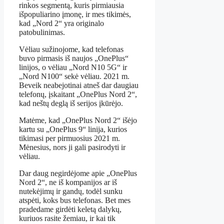
rinkos segmentą, kuris pirmiausia
išpopuliarino įmonę, ir mes tikimės,
kad „Nord 2“ yra originalo
patobulinimas.
Vėliau sužinojome, kad telefonas
buvo pirmasis iš naujos „OnePlus“
linijos, o vėliau „Nord N10 5G“ ir
„Nord N100“ sekė vėliau. 2021 m.
Beveik neabejotinai atneš dar daugiau
telefonų, įskaitant „OnePlus Nord 2“,
kad neštų deglą iš serijos įkūrėjo.
Matėme, kad „OnePlus Nord 2“ išėjo
kartu su „OnePlus 9“ linija, kurios
tikimasi per pirmuosius 2021 m.
Mėnesius, nors ji gali pasirodyti ir
vėliau.
Dar daug negirdėjome apie „OnePlus
Nord 2“, ne iš kompanijos ar iš
nutekėjimų ir gandų, todėl sunku
atspėti, koks bus telefonas. Bet mes
pradedame girdėti keletą dalykų,
kuriuos rasite žemiau, ir kai tik