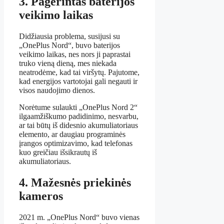
3. Pagerintas baterijos
veikimo laikas
Didžiausia problema, susijusi su
„OnePlus Nord“, buvo baterijos
veikimo laikas, nes nors ji paprastai
truko vieną dieną, mes niekada
neatrodėme, kad tai viršytų. Pajutome,
kad energijos vartotojai gali negauti ir
visos naudojimo dienos.
Norėtume sulaukti „OnePlus Nord 2“
ilgaamžiškumo padidinimo, nesvarbu,
ar tai būtų iš didesnio akumuliatoriaus
elemento, ar daugiau programinės
įrangos optimizavimo, kad telefonas
kuo greičiau išsikrautų iš
akumuliatoriaus.
4. Mažesnės priekinės
kameros
2021 m. „OnePlus Nord“ buvo vienas