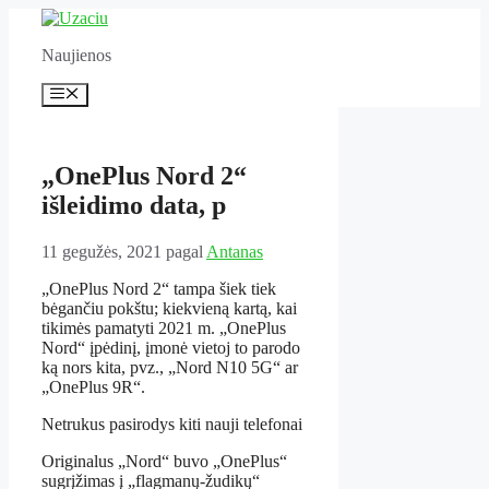
Pereiti
prie
Naujienos
turinio
Meniu
„OnePlus Nord 2“
išleidimo data, p
11 gegužės, 2021
pagal
Antanas
„OnePlus Nord 2“ tampa šiek tiek
bėgančiu pokštu; kiekvieną kartą, kai
tikimės pamatyti 2021 m. „OnePlus
Nord“ įpėdinį, įmonė vietoj to parodo
ką nors kita, pvz., „Nord N10 5G“ ar
„OnePlus 9R“.
Netrukus pasirodys kiti nauji telefonai
Originalus „Nord“ buvo „OnePlus“
sugrįžimas į „flagmanų-žudikų“