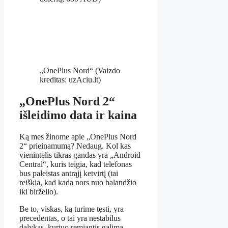
„OnePlus Nord“
(Vaizdo
kreditas: uzAciu.lt)
„OnePlus Nord 2“
išleidimo data ir kaina
Ką mes žinome apie „OnePlus Nord
2“ prieinamumą? Nedaug. Kol kas
vienintelis tikras gandas yra „Android
Central“, kuris teigia, kad telefonas
bus paleistas antrąjį ketvirtį (tai
reiškia, kad kada nors nuo balandžio
iki birželio).
Be to, viskas, ką turime tęsti, yra
precedentas, o tai yra nestabilus
dalykas, kuriuo remiantis galima