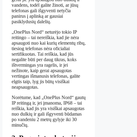
vandens, todėl galite žinoti, ar jūsų
telefonas gali išgyventi netyčia
panirus į aplinką ar gausiai
pasiklydusių dalelių.
„OnePlus Nord“ neturėjo tokio IP
reitingo – tai nereiškia, kad jie nėra
apsaugoti nuo kai kurių elementų ribų,
tiesiog telefonas nėra oficialiai
sertifikuotas. Tai reiškia, kad jūs
negalite būti per daug tikras, koks
ištvermingas yra ragelis, ir jei
nežinote, kaip gerai apsaugotas
vertingas išmanusis telefonas, galite
elgtis taip, lyg jis būtų visiškai
neapsaugotas.
Norėtume, kad „OnePlus Nord“ gautų
IP reitingą ir, jei įmanoma, IP68 – tai
reiškia, kad jis yra visiškai apsaugotas
nuo dulkių ir gali išgyventi būdamas
po vandeniu 2 metrų gylyje iki 30
minučių.