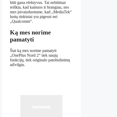
būti gana efektyvus. Tai nebūtinai
reiškia, kad kainuos ir brangiau, nes
mes įsivaizduotume, kad „MediaTek“
lustų rinkiniai yra pigesni nei
„Qualcomm“.
Ką mes norime
pamatyti
Štai ką mes norime pamatyti
„OnePlus Nord 2“ tiek naujų
funkcijų, tiek originalo patobulinimų
atžvilgiu.