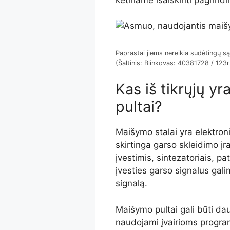
Paprastai jiems nereikia sudėtingų s
(Šaltinis: Blinkovas: 40381728 / 123
Kas iš tikrųjų y
pultai?
Maišymo stalai yra elektroni
skirtinga garso skleidimo įr
įvestimis, sintezatoriais, pa
įvesties garso signalus galim
signalą.
Maišymo pultai gali būti dau
naudojami įvairioms progra