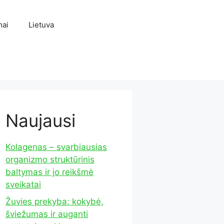
mai
Lietuva
Naujausi
Kolagenas – svarbiausias
organizmo struktūrinis
baltymas ir jo reikšmė
sveikatai
Žuvies prekyba: kokybė,
šviežumas ir auganti