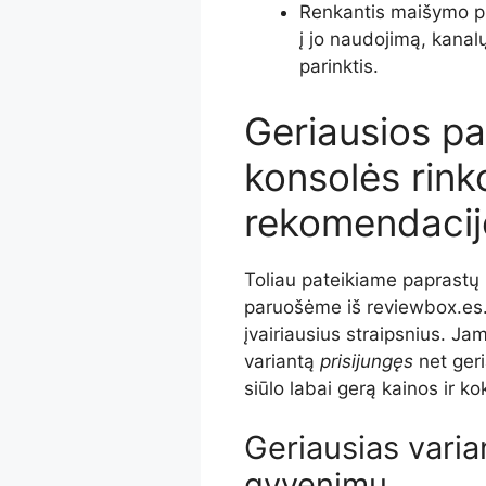
Renkantis maišymo pu
į jo naudojimą, kanal
parinktis.
Geriausios p
konsolės rink
rekomendacij
Toliau pateikiame paprastų 
paruošėme iš reviewbox.es.
įvairiausius straipsnius. Ja
variantą
prisijungęs
net geri
siūlo labai gerą kainos ir k
Geriausias varia
gyvenimu