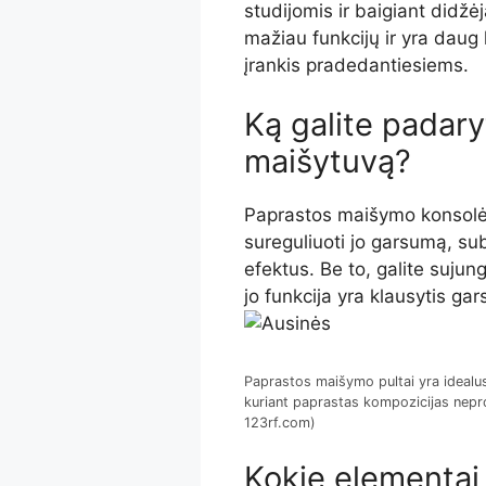
studijomis ir baigiant didžė
mažiau funkcijų ir yra daug 
įrankis pradedantiesiems.
Ką galite padar
maišytuvą?
Paprastos maišymo konsolės l
sureguliuoti jo garsumą, sub
efektus. Be to, galite sujung
jo funkcija yra klausytis gars
Paprastos maišymo pultai yra idealus 
kuriant paprastas kompozicijas neprof
123rf.com)
Kokie elementai