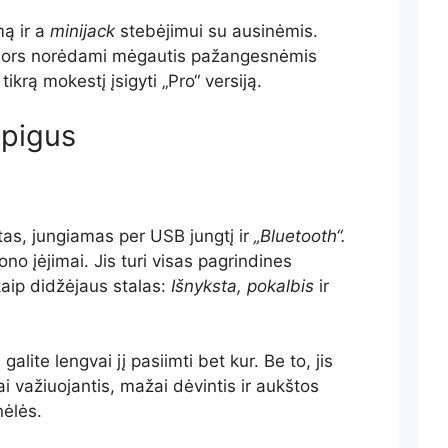
mą ir a
minijack
stebėjimui su ausinėmis.
 nors norėdami mėgautis pažangesnėmis
tikrą mokestį įsigyti „Pro“ versiją.
 pigus
as, jungiamas per USB jungtį ir
„Bluetooth“.
no įėjimai. Jis turi visas pagrindines
 kaip didžėjaus stalas:
Išnyksta, pokalbis
ir
galite lengvai jį pasiimti bet kur. Be to, jis
i važiuojantis, mažai dėvintis ir aukštos
ėlės.