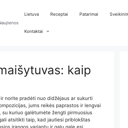
Lietuva
Receptai
Patarimai
Sveikini
Naujienos
Kontaktai
maišytuvas: kaip
ir norite pradėti nuo didžėjaus ar sukurti
mpozicijas, jums reikės paprastos ir lengvai
su kuriuo galėtumėte žengti pirmuosius
li atsitikti taip, kad jautiesi priblokštas
sios įrangos variantų ir galų gale esi