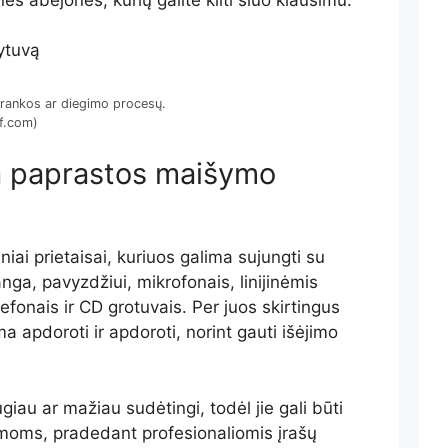
ąrankos ar diegimo procesų.
rf.com)
ra paprastos maišymo
niai prietaisai, kuriuos galima sujungti su
anga, pavyzdžiui, mikrofonais, linijinėmis
tefonais ir CD grotuvais. Per juos skirtingus
a apdoroti ir apdoroti, norint gauti išėjimo
giau ar mažiau sudėtingi, todėl jie gali būti
moms, pradedant profesionaliomis įrašų