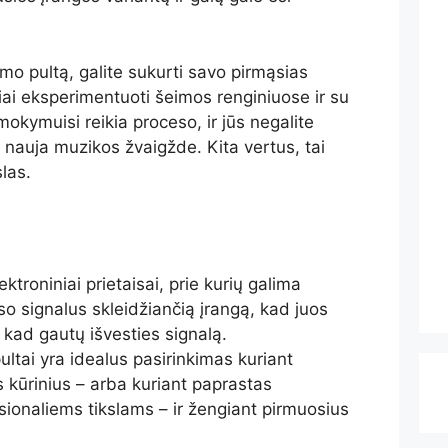
 pultą, galite sukurti savo pirmąsias
giai eksperimentuoti šeimos renginiuose ir su
okymuisi reikia proceso, ir jūs negalite
te nauja muzikos žvaigžde. Kita vertus, tai
slas.
ktroniniai prietaisai, prie kurių galima
rso signalus skleidžiančią įrangą, kad juos
 kad gautų išvesties signalą.
tai yra idealus pasirinkimas kuriant
 kūrinius – arba kuriant paprastas
ionaliems tikslams – ir žengiant pirmuosius