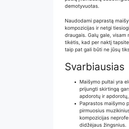
demotyvuotas.
Naudodami paprastą maišymo
kompozicijas ir netgi tiesio
draugais. Galų gale, visam m
tikėtis, kad per naktį tapsi
taip pat gali būti ne jūsų tik
Svarbiausias
Maišymo pultai yra ele
prijungti skirtingą ga
apdorotų ir apdorotų,
Paprastos maišymo pul
pirmuosius muzikinius
kompozicijas neprofes
didžėjaus žingsnius.