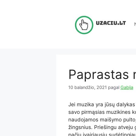
Pereiti
prie
turinio
Paprastas 
10 balandžio, 2021
pagal
Gabija
Jei muzika yra jūsų dalykas 
savo pirmąsias muzikines ko
naudojamos maišymo pulto, 
žingsnius. Priešingu atveju ga
pačių įvairiausių sudėtingiau