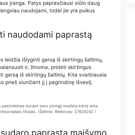
jaus įranga. Patys paprasčiausi siūlo daug
lengviau naudojami, todėl jie yra puikus
yti naudodami paprastą
eidžia išlyginti garsą iš skirtingų šaltinių,
alansuoti ir, žinoma, pridėti skirtingus
ti garsą iš skirtingų šaltinių. Kita svarbiausia
o prieš siunčiant jį į pagrindinę išvestį.
pasirinkimas kuriant savo pirmąjį muzikinį kūrinį arba
esionaliais tikslais. (Šaltinis: Blinkovas: 27829202 /
 sudaro paprastą maišymo