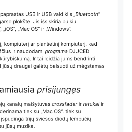
 paprastas USB ir USB valdiklis
„Bluetooth“
rso plokšte. Jis išsiskiria puikiu
 „iOS“, „Mac OS“ ir „Windows“.
į, kompiuterį ar planšetinį kompiuterį, kad
aščius ir naudodami
programa
DJUCED
kūrybiškumą. Ir tai leidžia jums bendrinti
d jūsų draugai galėtų balsuoti už mėgstamas
tamiausia
prisijungęs
ejų kanalų maišytuvas
crossfader
ir
ratukai
ir
derinama tiek su „Mac OS“, tiek su
 įspūdinga trijų šviesos diodų lempučių
su jūsų muzika.