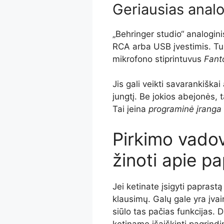
Geriausias analo
„Behringer studio“ analogin
RCA arba USB įvestimis. Tur
mikrofono stiprintuvus
Fant
Jis gali veikti savarankiška
jungtį. Be jokios abejonės,
Tai įeina
programinė įranga
Pirkimo vado
žinoti apie p
Jei ketinate įsigyti paprastą
klausimų. Galų gale yra įvai
siūlo tas pačias funkcijas. 
ketiname išaiškinti pagrindin