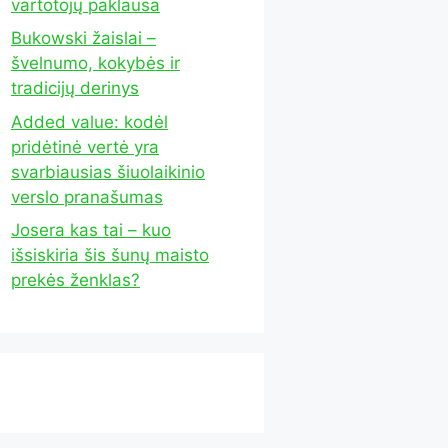
vartotojų paklausa
Bukowski žaislai –
švelnumo, kokybės ir
tradicijų derinys
Added value: kodėl
pridėtinė vertė yra
svarbiausias šiuolaikinio
verslo pranašumas
Josera kas tai – kuo
išsiskiria šis šunų maisto
prekės ženklas?