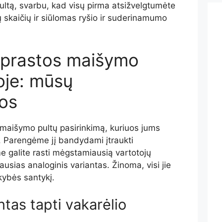
ltą, svarbu, kad visų pirma atsižvelgtumėte
ų skaičių ir siūlomas ryšio ir suderinamumo
aprastos maišymo
oje: mūsų
os
maišymo pultų pasirinkimą, kuriuos jums
 Parengėme jį bandydami įtraukti
me galite rasti mėgstamiausią vartotojų
ausias analoginis variantas. Žinoma, visi jie
okybės santykį.
ntas tapti vakarėlio