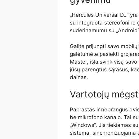
„Hercules Universal DJ“ yra
su integruota stereofonine ga
suderinamumu su „Android“,
Galite prijungti savo mobilųj
galėtumėte pasiekti grojar
Master, išlaisvink visą savo 
jūsų parengtus sąrašus, ka
dainas.
Vartotojų mėgs
Paprastas ir nebrangus dvi
be mikrofono kanalo. Tai su
„Windows“. Jis tiekiamas su
sistema, sinchronizuojama 