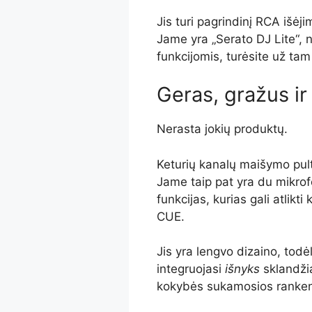
Jis turi pagrindinį RCA išėji
Jame yra „Serato DJ Lite“,
funkcijomis, turėsite už tam 
Geras, gražus ir
Nerasta jokių produktų.
Keturių kanalų maišymo pult
Jame taip pat yra du mikrofo
funkcijas, kurias gali atlikti
CUE.
Jis yra lengvo dizaino, todėl 
integruojasi
išnyks
sklandžia
kokybės sukamosios ranken