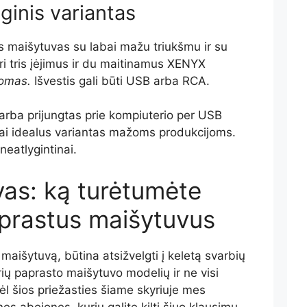
ginis variantas
is maišytuvas su labai mažu triukšmu ir su
i tris įėjimus ir du maitinamus XENYX
omas.
Išvestis gali būti USB arba RCA.
i arba prijungtas prie kompiuterio per USB
 tai idealus variantas mažoms produkcijoms.
neatlygintinai.
vas: ką turėtumėte
aprastus maišytuvus
 maišytuvą, būtina atsižvelgti į keletą svarbių
rių paprasto maišytuvo modelių ir ne visi
Dėl šios priežasties šiame skyriuje mes
es abejones, kurių galite kilti šiuo klausimu.