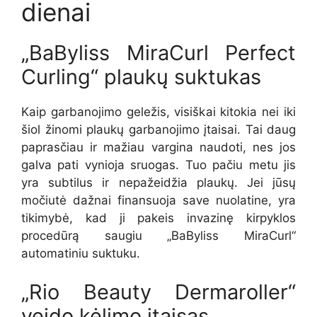
dienai
„BaByliss MiraCurl Perfect
Curling“ plaukų suktukas
Kaip garbanojimo geležis, visiškai kitokia nei iki
šiol žinomi plaukų garbanojimo įtaisai. Tai daug
paprasčiau ir mažiau vargina naudoti, nes jos
galva pati vynioja sruogas. Tuo pačiu metu jis
yra subtilus ir nepažeidžia plaukų. Jei jūsų
močiutė dažnai finansuoja save nuolatine, yra
tikimybė, kad ji pakeis invazinę kirpyklos
procedūrą saugiu „BaByliss MiraCurl“
automatiniu suktuku.
„Rio Beauty Dermaroller“
veido kėlimo įtaisas