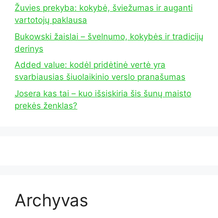
Žuvies prekyba: kokybė, šviežumas ir auganti
vartotojų paklausa
Bukowski žaislai – švelnumo, kokybės ir tradicijų
derinys
Added value: kodėl pridėtinė vertė yra
svarbiausias šiuolaikinio verslo pranašumas
Josera kas tai – kuo išsiskiria šis šunų maisto
prekės ženklas?
Archyvas