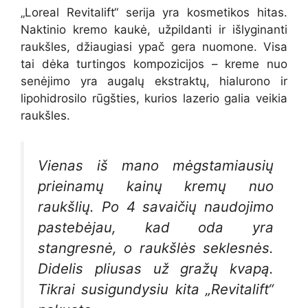
„Loreal Revitalift“ serija yra kosmetikos hitas.
Naktinio kremo kaukė, užpildanti ir išlyginanti
raukšles, džiaugiasi ypač gera nuomone. Visa
tai dėka turtingos kompozicijos – kreme nuo
senėjimo yra augalų ekstraktų, hialurono ir
lipohidrosilo rūgšties, kurios lazerio galia veikia
raukšles.
Vienas iš mano mėgstamiausių
prieinamų kainų kremų nuo
raukšlių. Po 4 savaičių naudojimo
pastebėjau, kad oda yra
stangresnė, o raukšlės seklesnės.
Didelis pliusas už gražų kvapą.
Tikrai susigundysiu kita „Revitalift“