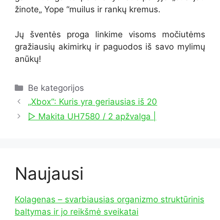
žinote„ Yope “muilus ir rankų kremus.
Jų šventės proga linkime visoms močiutėms
gražiausių akimirkų ir paguodos iš savo mylimų
anūkų!
Kategorijos
Be kategorijos
„Xbox“: Kuris yra geriausias iš 20
▷ Makita UH7580 / 2 apžvalga |
Naujausi
Kolagenas – svarbiausias organizmo struktūrinis
baltymas ir jo reikšmė sveikatai