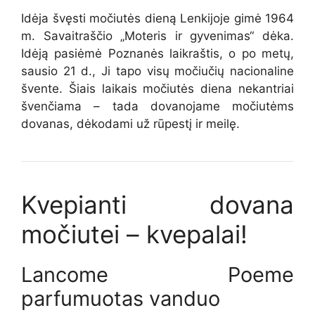
Idėja švęsti močiutės dieną Lenkijoje gimė 1964
m. Savaitraščio „Moteris ir gyvenimas“ dėka.
Idėją pasiėmė Poznanės laikraštis, o po metų,
sausio 21 d., Ji tapo visų močiučių nacionaline
švente. Šiais laikais močiutės diena nekantriai
švenčiama – tada dovanojame močiutėms
dovanas, dėkodami už rūpestį ir meilę.
Kvepianti dovana
močiutei – kvepalai!
Lancome Poeme
parfumuotas vanduo