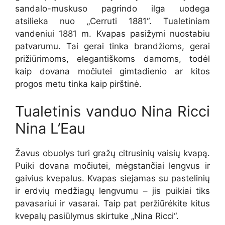
sandalo-muskuso pagrindo ilga uodega
atsilieka nuo „Cerruti 1881“. Tualetiniam
vandeniui 1881 m. Kvapas pasižymi nuostabiu
patvarumu. Tai gerai tinka brandžioms, gerai
prižiūrimoms, elegantiškoms damoms, todėl
kaip dovana močiutei gimtadienio ar kitos
progos metu tinka kaip pirštinė.
Tualetinis vanduo Nina Ricci
Nina L’Eau
Žavus obuolys turi gražų citrusinių vaisių kvapą.
Puiki dovana močiutei, mėgstančiai lengvus ir
gaivius kvepalus. Kvapas siejamas su pastelinių
ir erdvių medžiagų lengvumu – jis puikiai tiks
pavasariui ir vasarai. Taip pat peržiūrėkite kitus
kvepalų pasiūlymus skirtuke „Nina Ricci“.