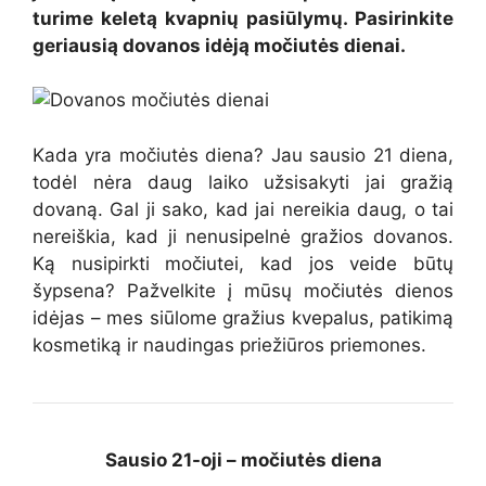
turime keletą kvapnių pasiūlymų. Pasirinkite
geriausią dovanos idėją močiutės dienai.
Kada yra močiutės diena? Jau sausio 21 diena,
todėl nėra daug laiko užsisakyti jai gražią
dovaną. Gal ji sako, kad jai nereikia daug, o tai
nereiškia, kad ji nenusipelnė gražios dovanos.
Ką nusipirkti močiutei, kad jos veide būtų
šypsena? Pažvelkite į mūsų močiutės dienos
idėjas – mes siūlome gražius kvepalus, patikimą
kosmetiką ir naudingas priežiūros priemones.
Sausio 21-oji – močiutės diena