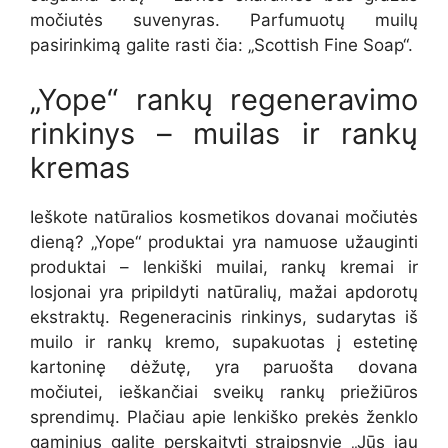
močiutės suvenyras. Parfumuotų muilų
pasirinkimą galite rasti čia: „Scottish Fine Soap“.
„Yope“ rankų regeneravimo
rinkinys – muilas ir rankų
kremas
Ieškote natūralios kosmetikos dovanai močiutės
dieną? „Yope“ produktai yra namuose užauginti
produktai – lenkiški muilai, rankų kremai ir
losjonai yra pripildyti natūralių, mažai apdorotų
ekstraktų. Regeneracinis rinkinys, sudarytas iš
muilo ir rankų kremo, supakuotas į estetinę
kartoninę dėžutę, yra paruošta dovana
močiutei, ieškančiai sveikų rankų priežiūros
sprendimų. Plačiau apie lenkiško prekės ženklo
gaminius galite perskaityti straipsnyje „Jūs jau