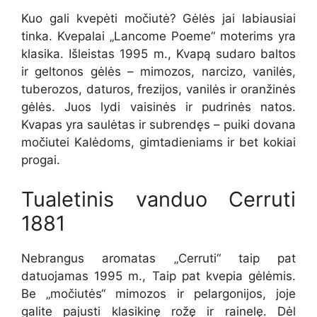
Kuo gali kvepėti močiutė? Gėlės jai labiausiai
tinka. Kvepalai „Lancome Poeme“ moterims yra
klasika. Išleistas 1995 m., Kvapą sudaro baltos
ir geltonos gėlės – mimozos, narcizo, vanilės,
tuberozos, daturos, frezijos, vanilės ir oranžinės
gėlės. Juos lydi vaisinės ir pudrinės natos.
Kvapas yra saulėtas ir subrendęs – puiki dovana
močiutei Kalėdoms, gimtadieniams ir bet kokiai
progai.
Tualetinis vanduo Cerruti
1881
Nebrangus aromatas „Cerruti“ taip pat
datuojamas 1995 m., Taip pat kvepia gėlėmis.
Be „močiutės“ mimozos ir pelargonijos, joje
galite pajusti klasikinę rožę ir rainelę. Dėl