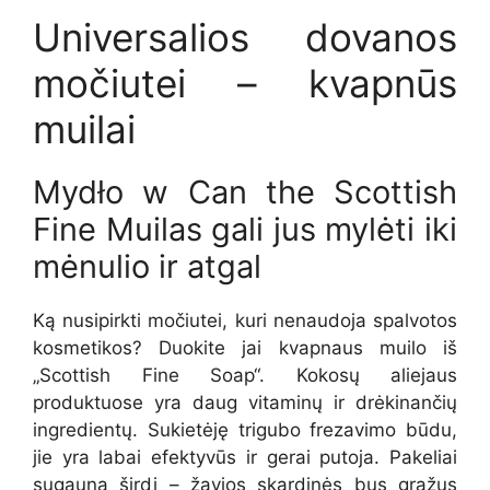
Universalios dovanos
močiutei – kvapnūs
muilai
Mydło w Can the Scottish
Fine Muilas gali jus mylėti iki
mėnulio ir atgal
Ką nusipirkti močiutei, kuri nenaudoja spalvotos
kosmetikos? Duokite jai kvapnaus muilo iš
„Scottish Fine Soap“. Kokosų aliejaus
produktuose yra daug vitaminų ir drėkinančių
ingredientų. Sukietėję trigubo frezavimo būdu,
jie yra labai efektyvūs ir gerai putoja. Pakeliai
sugauna širdį – žavios skardinės bus gražus