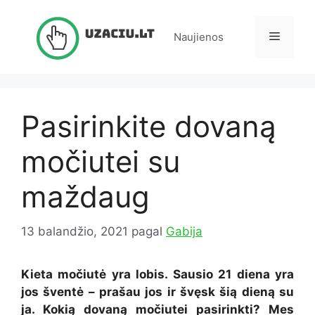
Pereiti
prie
Meniu
Naujienos
turinio
Pasirinkite dovaną
močiutei su
maždaug
13 balandžio, 2021
pagal
Gabija
Kieta močiutė yra lobis. Sausio 21 diena yra
jos šventė – prašau jos ir švęsk šią dieną su
ja. Kokią dovaną močiutei pasirinkti? Mes