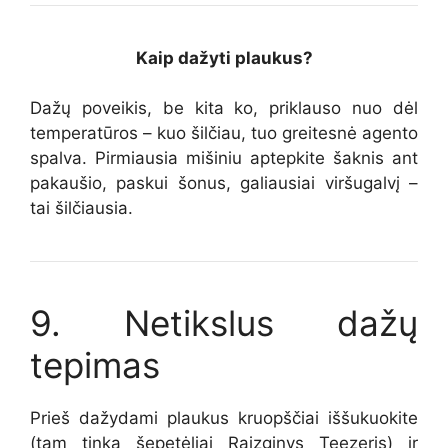
Kaip dažyti plaukus?
Dažų poveikis, be kita ko, priklauso nuo dėl
temperatūros – kuo šilčiau, tuo greitesnė agento
spalva. Pirmiausia mišiniu aptepkite šaknis ant
pakaušio, paskui šonus, galiausiai viršugalvį –
tai šilčiausia.
9. Netikslus dažų
tepimas
Prieš dažydami plaukus kruopščiai iššukuokite
(tam tinka šepetėliai
Raizginys Teezeris
) ir