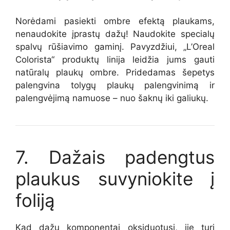
Norėdami pasiekti ombre efektą plaukams,
nenaudokite įprastų dažų! Naudokite specialų
spalvų rūšiavimo gaminį. Pavyzdžiui, „L’Oreal
Colorista“ produktų linija leidžia jums gauti
natūralų plaukų ombre. Pridedamas šepetys
palengvina tolygų plaukų palengvinimą ir
palengvėjimą namuose – nuo šaknų iki galiukų.
7. Dažais padengtus
plaukus suvyniokite į
foliją
Kad dažų komponentai oksiduotųsi, jie turi