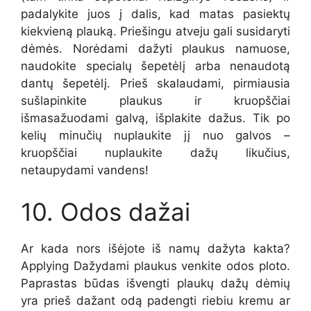
padalykite juos į dalis, kad matas pasiektų
kiekvieną plauką. Priešingu atveju gali susidaryti
dėmės. Norėdami dažyti plaukus namuose,
naudokite specialų šepetėlį arba nenaudotą
dantų šepetėlį. Prieš skalaudami, pirmiausia
sušlapinkite plaukus ir kruopščiai
išmasažuodami galvą, išplakite dažus. Tik po
kelių minučių nuplaukite jį nuo galvos –
kruopščiai nuplaukite dažų likučius,
netaupydami vandens!
10. Odos dažai
Ar kada nors išėjote iš namų dažyta kakta?
Applying Dažydami plaukus venkite odos ploto.
Paprastas būdas išvengti plaukų dažų dėmių
yra prieš dažant odą padengti riebiu kremu ar