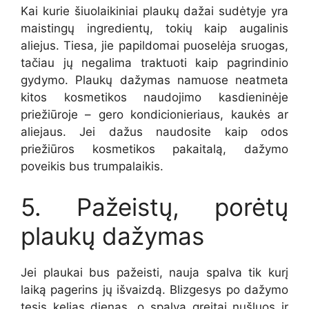
Kai kurie
šiuolaikiniai plaukų dažai
sudėtyje yra
maistingų ingredientų, tokių kaip augalinis
aliejus. Tiesa, jie papildomai puoselėja sruogas,
tačiau jų negalima traktuoti kaip pagrindinio
gydymo. Plaukų dažymas namuose neatmeta
kitos kosmetikos naudojimo kasdieninėje
priežiūroje – gero kondicionieriaus, kaukės ar
aliejaus. Jei dažus naudosite kaip odos
priežiūros kosmetikos pakaitalą, dažymo
poveikis bus trumpalaikis.
5. Pažeistų, porėtų
plaukų dažymas
Jei plaukai bus pažeisti, nauja spalva tik kurį
laiką pagerins jų išvaizdą. Blizgesys po dažymo
tęsis kelias dienas, o spalva greitai nušluos ir