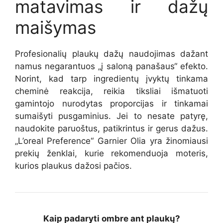
matavimas ir dažų
maišymas
Profesionalių plaukų dažų naudojimas dažant
namus negarantuos „į saloną panašaus“ efekto.
Norint, kad tarp ingredientų įvyktų tinkama
cheminė reakcija, reikia tiksliai išmatuoti
gamintojo nurodytas proporcijas ir tinkamai
sumaišyti pusgaminius. Jei to nesate patyrę,
naudokite paruoštus, patikrintus ir gerus dažus.
„L’oreal Preference“
Garnier Olia
yra žinomiausi
prekių ženklai, kurie rekomenduoja moteris,
kurios plaukus dažosi pačios.
Kaip padaryti ombre ant plaukų?