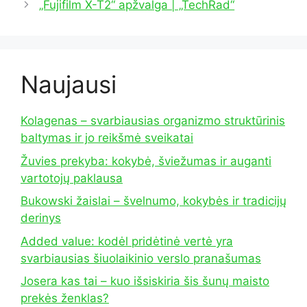
„Fujifilm X-T2“ apžvalga | „TechRad“
Naujausi
Kolagenas – svarbiausias organizmo struktūrinis
baltymas ir jo reikšmė sveikatai
Žuvies prekyba: kokybė, šviežumas ir auganti
vartotojų paklausa
Bukowski žaislai – švelnumo, kokybės ir tradicijų
derinys
Added value: kodėl pridėtinė vertė yra
svarbiausias šiuolaikinio verslo pranašumas
Josera kas tai – kuo išsiskiria šis šunų maisto
prekės ženklas?