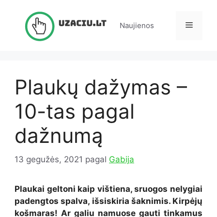
Pereiti
prie
Meniu
Naujienos
turinio
Plaukų dažymas –
10-tas pagal
dažnumą
13 gegužės, 2021
pagal
Gabija
Plaukai geltoni kaip vištiena, sruogos nelygiai
padengtos spalva, išsiskiria šaknimis. Kirpėjų
košmaras! Ar galiu namuose gauti tinkamus