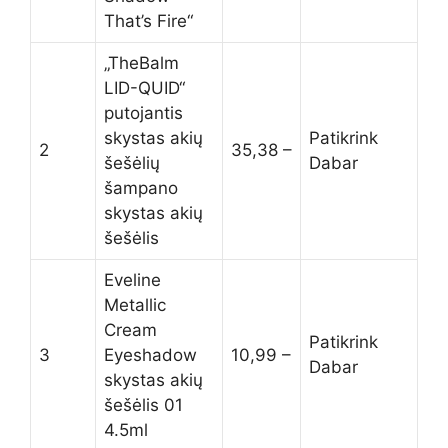
That’s Fire“
„TheBalm
LID-QUID“
putojantis
skystas akių
Patikrink
2
35,38 –
šešėlių
Dabar
šampano
skystas akių
šešėlis
Eveline
Metallic
Cream
Patikrink
3
Eyeshadow
10,99 –
Dabar
skystas akių
šešėlis 01
4.5ml