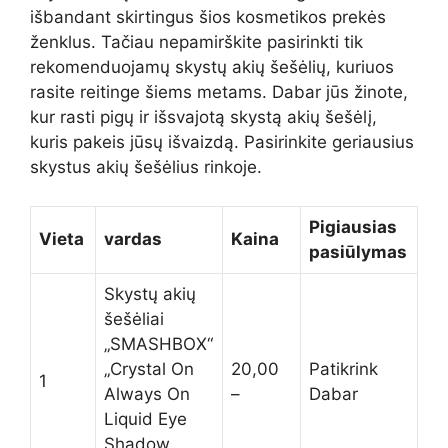
išbandant skirtingus šios kosmetikos prekės
ženklus. Tačiau nepamirškite pasirinkti tik
rekomenduojamų skystų akių šešėlių, kuriuos
rasite reitinge šiems metams. Dabar jūs žinote,
kur rasti pigų ir išsvajotą skystą akių šešėlį,
kuris pakeis jūsų išvaizdą. Pasirinkite geriausius
skystus akių šešėlius rinkoje.
Pigiausias
Vieta
vardas
Kaina
pasiūlymas
Skystų akių
šešėliai
„SMASHBOX“
„Crystal On
20,00
Patikrink
1
Always On
–
Dabar
Liquid Eye
Shadow