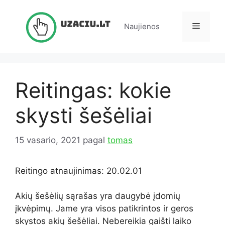
Pereiti
prie
Meniu
Naujienos
turinio
Reitingas: kokie
skysti šešėliai
15 vasario, 2021
pagal
tomas
Reitingo atnaujinimas: 20.02.01
Akių šešėlių sąrašas yra daugybė įdomių
įkvėpimų. Jame yra visos patikrintos ir geros
skystos akių šešėliai. Nebereikia gaišti laiko