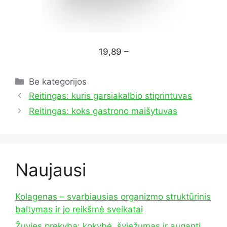
19,89 –
Kategorijos
Be kategorijos
Reitingas: kuris garsiakalbio stiprintuvas
Reitingas: koks gastrono maišytuvas
Naujausi
Kolagenas – svarbiausias organizmo struktūrinis
baltymas ir jo reikšmė sveikatai
Žuvies prekyba: kokybė, šviežumas ir auganti