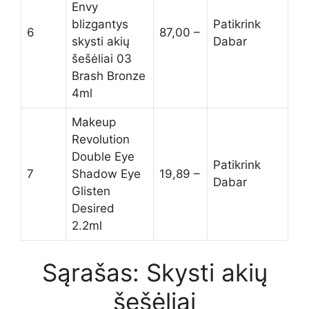
Envy
blizgantys
Patikrink
6
87,00 –
skysti akių
Dabar
šešėliai 03
Brash Bronze
4ml
Makeup
Revolution
Double Eye
Patikrink
7
Shadow Eye
19,89 –
Dabar
Glisten
Desired
2.2ml
Sąrašas: Skysti akių
šešėliai