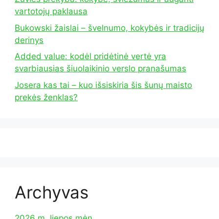
vartotojų paklausa
Bukowski žaislai – švelnumo, kokybės ir tradicijų
derinys
Added value: kodėl pridėtinė vertė yra
svarbiausias šiuolaikinio verslo pranašumas
Josera kas tai – kuo išsiskiria šis šunų maisto
prekės ženklas?
Archyvas
2026 m. liepos mėn.