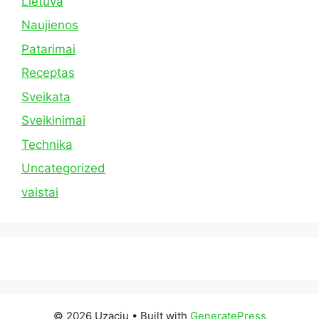
Lietuva
Naujienos
Patarimai
Receptas
Sveikata
Sveikinimai
Technika
Uncategorized
vaistai
© 2026 Uzaciu
• Built with
GeneratePress