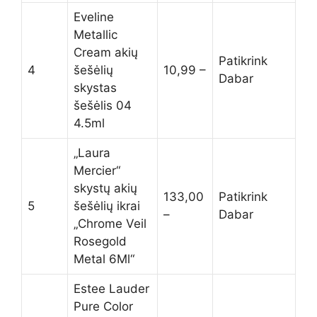
Eveline
Metallic
Cream akių
Patikrink
4
šešėlių
10,99 –
Dabar
skystas
šešėlis 04
4.5ml
„Laura
Mercier“
skystų akių
133,00
Patikrink
5
šešėlių ikrai
–
Dabar
„Chrome Veil
Rosegold
Metal 6Ml“
Estee Lauder
Pure Color