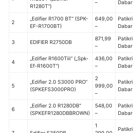
–
Dabar
R1280T“)
„Edifier R1700 BT“ (SPK-
649,00
Patikr
2
EF-R1700BT)
–
Dabar
871,99
Patikr
3
EDIFIER R2750DB
–
Dabar
„Edifier R1600Tiii“ („Spk-
436,00
Patikr
4
Ef-R1600T“)
–
Dabar
2
„Edifier 2.0 S3000 PRO“
Patikr
5
999,00
(SPKEFS3000PRO)
Dabar
–
„Edifier 2.0 R1280DB“
548,00
Patikr
6
(SPKEFR1280DBBROWN)
–
Dabar
1
Patikr