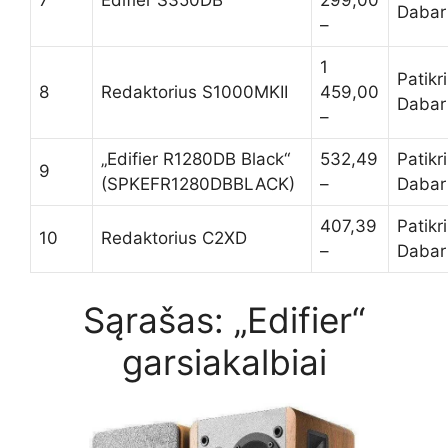
7
Edifier S350DB
299,00
Dabar
–
1
Patikr
8
Redaktorius S1000MKII
459,00
Dabar
–
„Edifier R1280DB Black“
532,49
Patikr
9
(SPKEFR1280DBBLACK)
–
Dabar
407,39
Patikr
10
Redaktorius C2XD
–
Dabar
Sąrašas: „Edifier“
garsiakalbiai