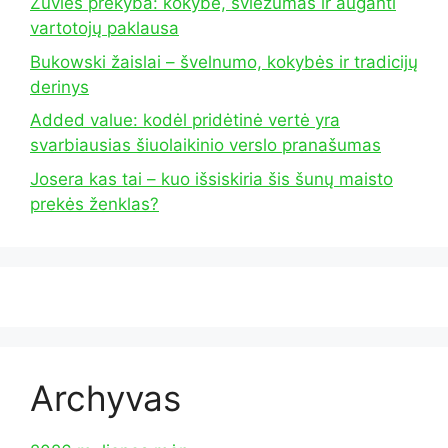
Žuvies prekyba: kokybė, šviežumas ir auganti
vartotojų paklausa
Bukowski žaislai – švelnumo, kokybės ir tradicijų
derinys
Added value: kodėl pridėtinė vertė yra
svarbiausias šiuolaikinio verslo pranašumas
Josera kas tai – kuo išsiskiria šis šunų maisto
prekės ženklas?
Archyvas