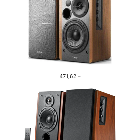
471,62 –