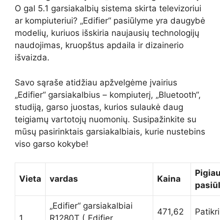
O gal 5.1 garsiakalbių sistema skirta televizoriui
ar kompiuteriui? „Edifier“ pasiūlyme yra daugybė
modelių, kuriuos išskiria naujausių technologijų
naudojimas, kruopštus apdaila ir dizainerio
išvaizda.
Savo sąraše atidžiau apžvelgėme įvairius
„Edifier“ garsiakalbius – kompiuterį, „Bluetooth“,
studiją, garso juostas, kurios sulaukė daug
teigiamų vartotojų nuomonių. Susipažinkite su
mūsų pasirinktais garsiakalbiais, kurie nustebins
viso garso kokybe!
Pigia
Vieta
vardas
Kaina
pasiū
„Edifier“ garsiakalbiai
471,62
Patikr
1
R1280T („Edifier