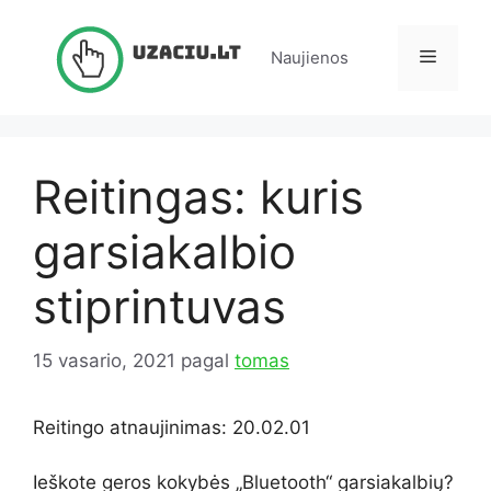
Pereiti
prie
Meniu
Naujienos
turinio
Reitingas: kuris
garsiakalbio
stiprintuvas
15 vasario, 2021
pagal
tomas
Reitingo atnaujinimas: 20.02.01
Ieškote geros kokybės „Bluetooth“ garsiakalbių?