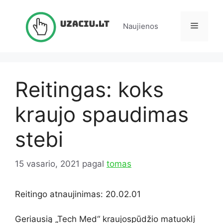
Pereiti
prie
Meniu
Naujienos
turinio
Reitingas: koks
kraujo spaudimas
stebi
15 vasario, 2021
pagal
tomas
Reitingo atnaujinimas: 20.02.01
Geriausią „Tech Med“ kraujospūdžio matuoklį