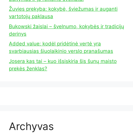
Žuvies prekyba: kokybė, šviežumas ir auganti
vartotojų paklausa
Bukowski žaislai – švelnumo, kokybės ir tradicijų
derinys
Added value: kodėl pridėtinė vertė yra
svarbiausias šiuolaikinio verslo pranašumas
Josera kas tai – kuo išsiskiria šis šunų maisto
prekės ženklas?
Archyvas