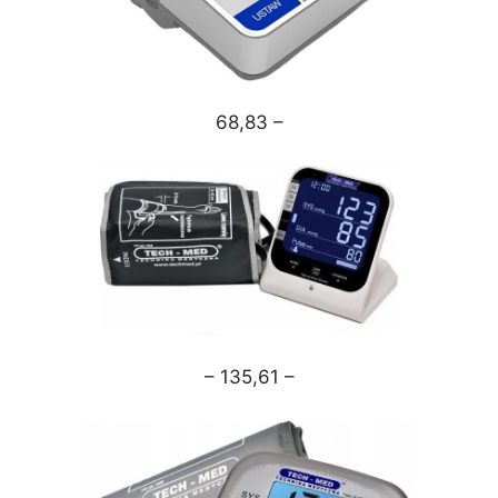
68,83 –
– 135,61 –