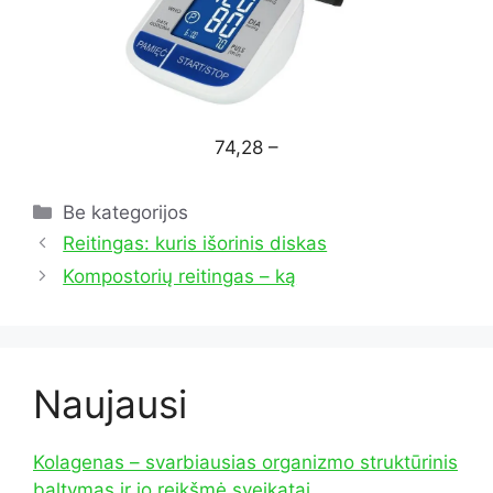
74,28 –
Kategorijos
Be kategorijos
Reitingas: kuris išorinis diskas
Kompostorių reitingas – ką
Naujausi
Kolagenas – svarbiausias organizmo struktūrinis
baltymas ir jo reikšmė sveikatai