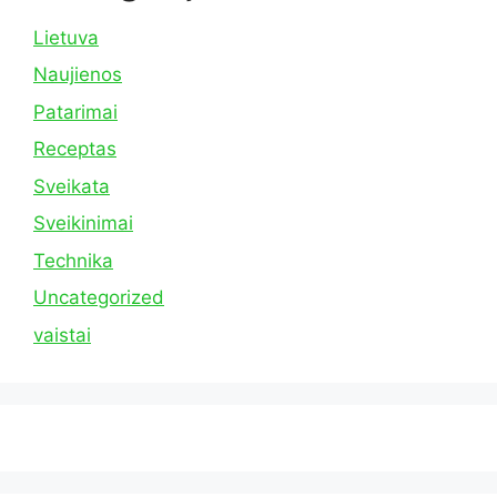
Lietuva
Naujienos
Patarimai
Receptas
Sveikata
Sveikinimai
Technika
Uncategorized
vaistai