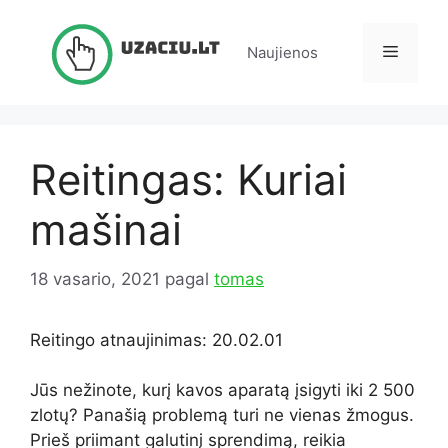
Pereiti
prie
Meniu
Naujienos
turinio
Reitingas: Kuriai
mašinai
18 vasario, 2021
pagal
tomas
Reitingo atnaujinimas: 20.02.01
Jūs nežinote, kurį kavos aparatą įsigyti iki 2 500
zlotų? Panašią problemą turi ne vienas žmogus.
Prieš priimant galutinį sprendimą, reikia