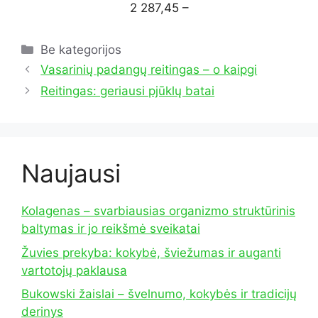
2 287,45 –
Kategorijos
Be kategorijos
Vasarinių padangų reitingas – o kaipgi
Reitingas: geriausi pjūklų batai
Naujausi
Kolagenas – svarbiausias organizmo struktūrinis
baltymas ir jo reikšmė sveikatai
Žuvies prekyba: kokybė, šviežumas ir auganti
vartotojų paklausa
Bukowski žaislai – švelnumo, kokybės ir tradicijų
derinys