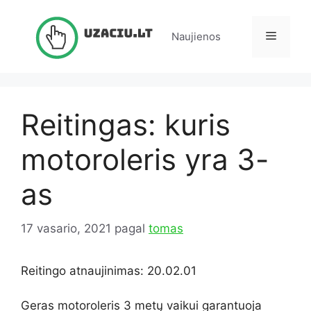
Pereiti
prie
Meniu
Naujienos
turinio
Reitingas: kuris
motoroleris yra 3-
as
17 vasario, 2021
pagal
tomas
Reitingo atnaujinimas: 20.02.01
Geras motoroleris 3 metų vaikui garantuoja