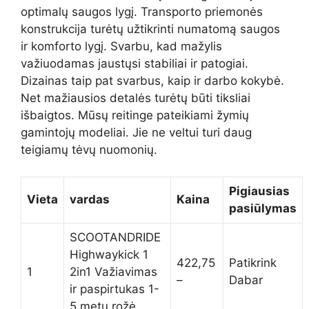
optimalų saugos lygį. Transporto priemonės
konstrukcija turėtų užtikrinti numatomą saugos
ir komforto lygį. Svarbu, kad mažylis
važiuodamas jaustųsi stabiliai ir patogiai.
Dizainas taip pat svarbus, kaip ir darbo kokybė.
Net mažiausios detalės turėtų būti tiksliai
išbaigtos. Mūsų reitinge pateikiami žymių
gamintojų modeliai. Jie ne veltui turi daug
teigiamų tėvų nuomonių.
Pigiausias
Vieta
vardas
Kaina
pasiūlymas
SCOOTANDRIDE
Highwaykick 1
422,75
Patikrink
1
2in1 Važiavimas
–
Dabar
ir paspirtukas 1-
5 metų rožė