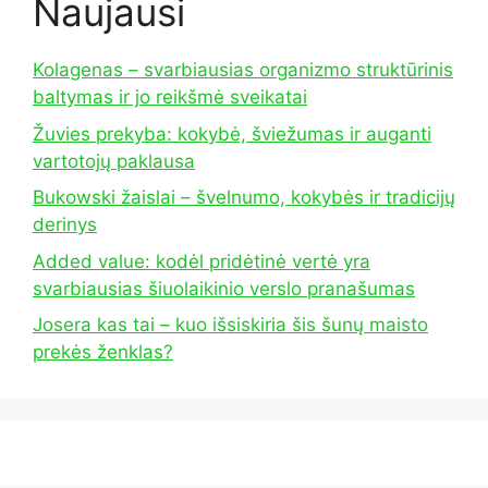
Naujausi
Kolagenas – svarbiausias organizmo struktūrinis
baltymas ir jo reikšmė sveikatai
Žuvies prekyba: kokybė, šviežumas ir auganti
vartotojų paklausa
Bukowski žaislai – švelnumo, kokybės ir tradicijų
derinys
Added value: kodėl pridėtinė vertė yra
svarbiausias šiuolaikinio verslo pranašumas
Josera kas tai – kuo išsiskiria šis šunų maisto
prekės ženklas?