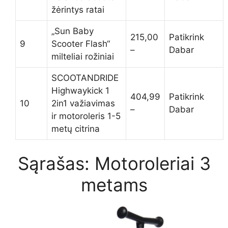
žėrintys ratai
„Sun Baby
215,00
Patikrink
9
Scooter Flash“
–
Dabar
milteliai rožiniai
SCOOTANDRIDE
Highwaykick 1
404,99
Patikrink
10
2in1 važiavimas
–
Dabar
ir motoroleris 1-5
metų citrina
Sąrašas: Motoroleriai 3
metams