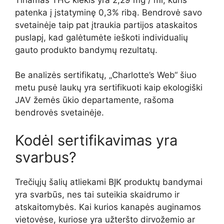
patenka į įstatyminę 0,3% ribą. Bendrovė savo
svetainėje taip pat įtraukia partijos ataskaitos
puslapį, kad galėtumėte ieškoti individualių
gauto produkto bandymų rezultatų.
Be analizės sertifikatų, „Charlotte’s Web“ šiuo
metu pusė laukų yra sertifikuoti kaip ekologiški
JAV žemės ūkio departamente, rašoma
bendrovės svetainėje.
Kodėl sertifikavimas yra
svarbus?
Trečiųjų šalių atliekami BĮK produktų bandymai
yra svarbūs, nes tai suteikia skaidrumo ir
atskaitomybės. Kai kurios kanapės auginamos
vietovėse, kuriose yra užteršto dirvožemio ar