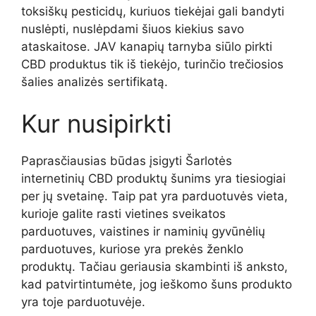
toksiškų pesticidų, kuriuos tiekėjai gali bandyti
nuslėpti, nuslėpdami šiuos kiekius savo
ataskaitose. JAV kanapių tarnyba siūlo pirkti
CBD produktus tik iš tiekėjo, turinčio trečiosios
šalies analizės sertifikatą.
Kur nusipirkti
Paprasčiausias būdas įsigyti Šarlotės
internetinių CBD produktų šunims yra tiesiogiai
per jų svetainę. Taip pat yra parduotuvės vieta,
kurioje galite rasti vietines sveikatos
parduotuves, vaistines ir naminių gyvūnėlių
parduotuves, kuriose yra prekės ženklo
produktų. Tačiau geriausia skambinti iš anksto,
kad patvirtintumėte, jog ieškomo šuns produkto
yra toje parduotuvėje.