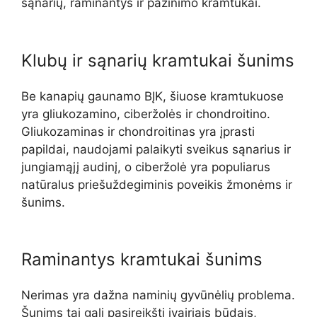
sąnarių, raminantys ir pažinimo kramtukai.
Klubų ir sąnarių kramtukai šunims
Be kanapių gaunamo BĮK, šiuose kramtukuose
yra gliukozamino, ciberžolės ir chondroitino.
Gliukozaminas ir chondroitinas yra įprasti
papildai, naudojami palaikyti sveikus sąnarius ir
jungiamąjį audinį, o ciberžolė yra populiarus
natūralus priešuždegiminis poveikis žmonėms ir
šunims.
Raminantys kramtukai šunims
Nerimas yra dažna naminių gyvūnėlių problema.
Šunims tai gali pasireikšti įvairiais būdais,