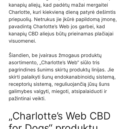
kanapių aliejų, kad padėtų mažai mergaitei
Charlotte, kuri kiekvieną dieną patyrė dešimtis
priepuolių. Netrukus jie įkūrė papildomą įmonę,
pavadintą Charlotte’s Web jos garbei, kad
kanapių CBD aliejus būtų prieinamas plačiajai
visuomenei.
Šiandien, be įvairaus žmogaus produktų
asortimento, „Charlotte’s Web“ siūlo tris
pagrindines šunims skirtų produktų linijas. Jie
skirti palaikyti šunų endokanabinoidų sistemą,
receptorių sistemą, reguliuojančią jūsų šuns
galimybes valgyti, miegoti, atsipalaiduoti ir
pažintinai veikti.
„Charlotte’s Web CBD
for Dogs“ produktų