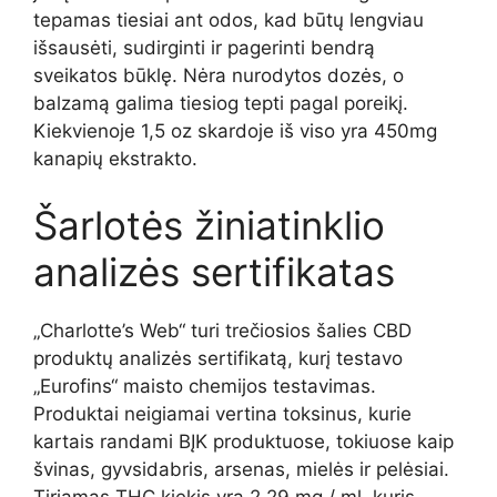
tepamas tiesiai ant odos, kad būtų lengviau
išsausėti, sudirginti ir pagerinti bendrą
sveikatos būklę. Nėra nurodytos dozės, o
balzamą galima tiesiog tepti pagal poreikį.
Kiekvienoje 1,5 oz skardoje iš viso yra 450mg
kanapių ekstrakto.
Šarlotės žiniatinklio
analizės sertifikatas
„Charlotte’s Web“ turi trečiosios šalies CBD
produktų analizės sertifikatą, kurį testavo
„Eurofins“ maisto chemijos testavimas.
Produktai neigiamai vertina toksinus, kurie
kartais randami BĮK produktuose, tokiuose kaip
švinas, gyvsidabris, arsenas, mielės ir pelėsiai.
Tiriamas THC kiekis yra 2,29 mg / ml, kuris