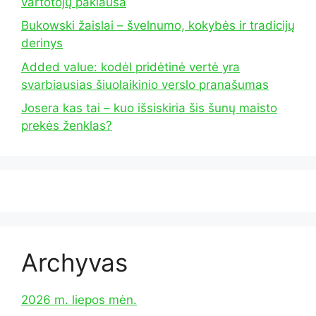
vartotojų paklausa
Bukowski žaislai – švelnumo, kokybės ir tradicijų
derinys
Added value: kodėl pridėtinė vertė yra
svarbiausias šiuolaikinio verslo pranašumas
Josera kas tai – kuo išsiskiria šis šunų maisto
prekės ženklas?
Archyvas
2026 m. liepos mėn.