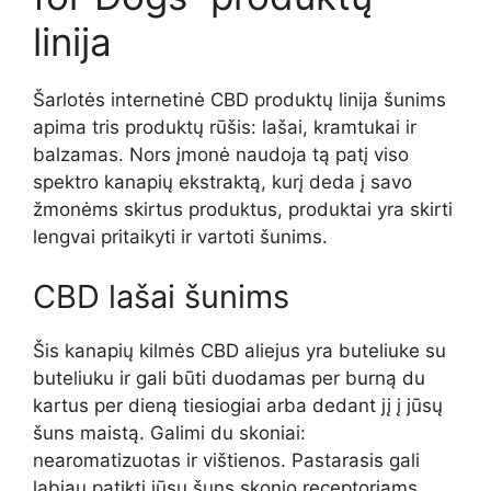
linija
Šarlotės internetinė CBD produktų linija šunims
apima tris produktų rūšis: lašai, kramtukai ir
balzamas. Nors įmonė naudoja tą patį viso
spektro kanapių ekstraktą, kurį deda į savo
žmonėms skirtus produktus, produktai yra skirti
lengvai pritaikyti ir vartoti šunims.
CBD lašai šunims
Šis kanapių kilmės CBD aliejus yra buteliuke su
buteliuku ir gali būti duodamas per burną du
kartus per dieną tiesiogiai arba dedant jį į jūsų
šuns maistą. Galimi du skoniai:
nearomatizuotas ir vištienos. Pastarasis gali
labiau patikti jūsų šuns skonio receptoriams,