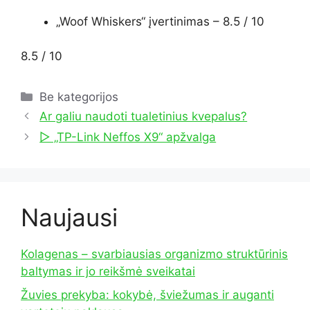
„Woof Whiskers“ įvertinimas –
8.5 / 10
8.5 / 10
Kategorijos
Be kategorijos
Ar galiu naudoti tualetinius kvepalus?
▷ „TP-Link Neffos X9“ apžvalga
Naujausi
Kolagenas – svarbiausias organizmo struktūrinis
baltymas ir jo reikšmė sveikatai
Žuvies prekyba: kokybė, šviežumas ir auganti