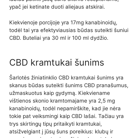
ypač jei ketinate duoti aliejaus atskirai.
Kiekvienoje porcijoje yra 17mg kanabinoidų,
todėl tai yra efektyviausias būdas suteikti šuniui
CBD. Buteliai yra 30 ml ir 100 ml dydžio.
CBD kramtukai šunims
Šarlotės žiniatinklio CBD kramtukai šunims yra
skanus būdas suteikti šunims CBD pranašumus,
užmaskuotus kaip gydymą. Kiekviename
vištienos skonio kramtomajame yra 2,5 mg
kanabinoidų, todėl nepamirškite, kad jie nėra
tokie pat veiksmingi kaip CBD lašai. Tačiau yra
trys skirtingų tipų pritaikyti kramtukai,
atsižvelgiant į jūsų šuns poreikius: klubų ir