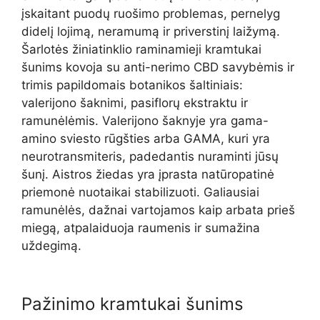
įskaitant puodų ruošimo problemas, pernelyg
didelį lojimą, neramumą ir priverstinį laižymą.
Šarlotės žiniatinklio raminamieji kramtukai
šunims kovoja su anti-nerimo CBD savybėmis ir
trimis papildomais botanikos šaltiniais:
valerijono šaknimi, pasiflorų ekstraktu ir
ramunėlėmis. Valerijono šaknyje yra gama-
amino sviesto rūgšties arba GAMA, kuri yra
neurotransmiteris, padedantis nuraminti jūsų
šunį. Aistros žiedas yra įprasta natūropatinė
priemonė nuotaikai stabilizuoti. Galiausiai
ramunėlės, dažnai vartojamos kaip arbata prieš
miegą, atpalaiduoja raumenis ir sumažina
uždegimą.
Pažinimo kramtukai šunims