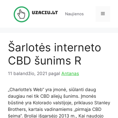
Pereiti
prie
Meniu
Naujienos
turinio
Šarlotės interneto
CBD šunims R
11 balandžio, 2021
pagal
Antanas
„Charlotte’s Web“ yra įmonė, siūlanti daug
daugiau nei tik CBD aliejų šunims. Įmonės
būstinė yra Kolorado valstijoje, priklauso Stanley
Brothers, kartais vadinamiems „pirmąja CBD
šeima“. Broliai išgarsėjo 2013 m., Kai naudojo