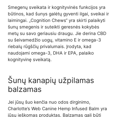
Smegenų sveikata ir kognityvinės funkcijos yra
būtinos, kad šunys galėtų gyventi ilgai, sveikai ir
laimingai. „Cognition Chews“ yra skirti palaikyti
šunų smegenis ir suteikti geresnės kokybės
metų su savo geriausiu draugu. Jie derina CBD
su šeivamedžio uogų, vitamino E ir omega-3
riebalų rūgščių privalumais. Įrodyta, kad
naudojami omega-3, DHA ir EPA, palaiko
kognityvinę sveikatą.
Šunų kanapių užpilamas
balzamas
Jei jūsų šuo kenčia nuo odos dirginimo,
Charlotte’s Web Canine Hemp Infused Balm yra
jūsų ieškomas produktas. Balzamas gali būti