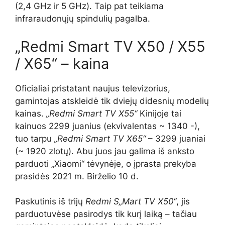
(2,4 GHz ir 5 GHz). Taip pat teikiama
infraraudonųjų spindulių pagalba.
„Redmi Smart TV X50 / X55
/ X65“ – kaina
Oficialiai pristatant naujus televizorius,
gamintojas atskleidė tik dviejų didesnių modelių
kainas.
„Redmi Smart TV X55“
Kinijoje tai
kainuos 2299 juanius (ekvivalentas ~ 1340 -),
tuo tarpu
„Redmi Smart TV X65“
– 3299 juaniai
(~ 1920 zlotų). Abu juos jau galima iš anksto
parduoti „Xiaomi“ tėvynėje, o įprasta prekyba
prasidės 2021 m. Birželio 10 d.
Paskutinis iš trijų
Redmi S
„Mart TV X50“
, jis
parduotuvėse pasirodys tik kurį laiką – tačiau