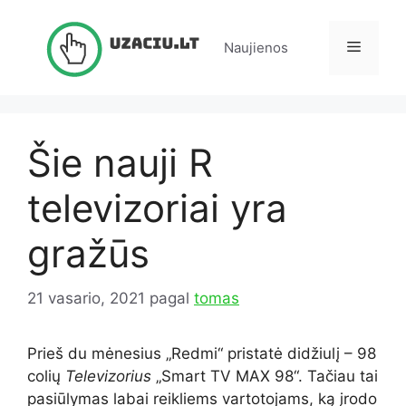
Pereiti
prie
Meniu
Naujienos
turinio
Šie nauji R
televizoriai yra
gražūs
21 vasario, 2021
pagal
tomas
Prieš du mėnesius „Redmi“ pristatė didžiulį – 98
colių
Televizorius
„Smart TV MAX 98“. Tačiau tai
pasiūlymas labai reikliems vartotojams, ką įrodo