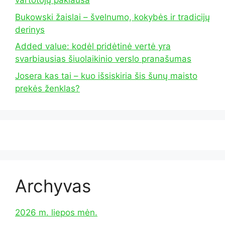
vartotojų paklausa
Bukowski žaislai – švelnumo, kokybės ir tradicijų
derinys
Added value: kodėl pridėtinė vertė yra
svarbiausias šiuolaikinio verslo pranašumas
Josera kas tai – kuo išsiskiria šis šunų maisto
prekės ženklas?
Archyvas
2026 m. liepos mėn.