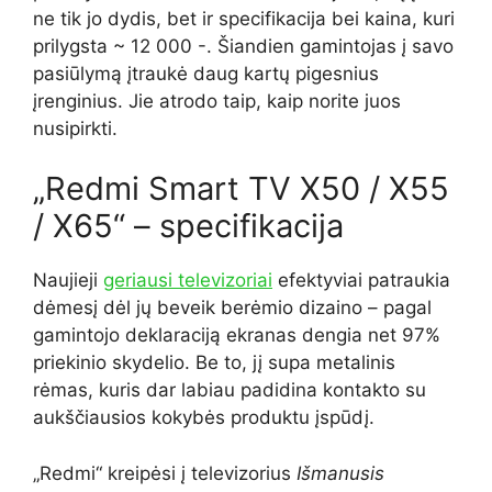
ne tik jo dydis, bet ir specifikacija bei kaina, kuri
prilygsta ~ 12 000 -. Šiandien gamintojas į savo
pasiūlymą įtraukė daug kartų pigesnius
įrenginius. Jie atrodo taip, kaip norite juos
nusipirkti.
„Redmi Smart TV X50 / X55
/ X65“ – specifikacija
Naujieji
geriausi televizoriai
efektyviai patraukia
dėmesį dėl jų beveik berėmio dizaino – pagal
gamintojo deklaraciją ekranas dengia net 97%
priekinio skydelio. Be to, jį supa metalinis
rėmas, kuris dar labiau padidina kontakto su
aukščiausios kokybės produktu įspūdį.
„Redmi“ kreipėsi į televizorius
Išmanusis