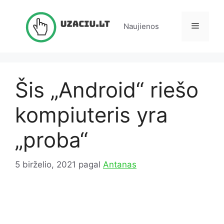
Pereiti
prie
Meniu
Naujienos
turinio
Šis „Android“ riešo
kompiuteris yra
„proba“
5 birželio, 2021
pagal
Antanas