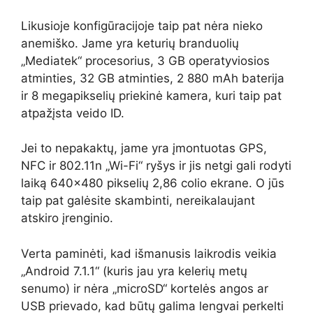
Likusioje konfigūracijoje taip pat nėra nieko
anemiško. Jame yra keturių branduolių
„Mediatek“ procesorius, 3 GB operatyviosios
atminties, 32 GB atminties, 2 880 mAh baterija
ir 8 megapikselių priekinė kamera, kuri taip pat
atpažįsta veido ID.
Jei to nepakaktų, jame yra įmontuotas GPS,
NFC ir 802.11n „Wi-Fi“ ryšys ir jis netgi gali rodyti
laiką 640×480 pikselių 2,86 colio ekrane. O jūs
taip pat galėsite skambinti, nereikalaujant
atskiro įrenginio.
Verta paminėti, kad išmanusis laikrodis veikia
„Android 7.1.1“ (kuris jau yra kelerių metų
senumo) ir nėra „microSD“ kortelės angos ar
USB prievado, kad būtų galima lengvai perkelti