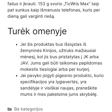
failus ir įkrauti. 153 g svorio „TicWris Max“ taip
pat sunkus kaip išmanusis telefonas, kuris per
dieną gali varginti riešą.
Turėk omenyje
Jei šis produktas bus išsiųstas iš
žemyninės Kinijos, užtruks mažiausiai
mėnesį, kol jis bus pristatytas į JK arba
JAV. Jums gali būti taikomas papildomas
mokestis tiesiogiai arba per kurjerį.
Jei pavyko įsigyti pigesnio produkto, kurio
specifikacijos yra lygiavertės, yra
sandėlyje ir visiškai naujas, praneškite
mums ir mes pakelsime jums skrybėlę.
Kategorijos
Be kategorijos