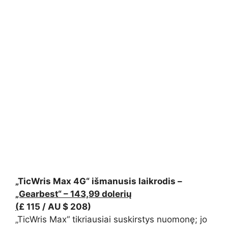
„TicWris Max 4G“ išmanusis laikrodis –
„Gearbest“ – 143,99 dolerių
(
£ 115 / AU $ 208)
„TicWris Max“ tikriausiai suskirstys nuomonę; jo