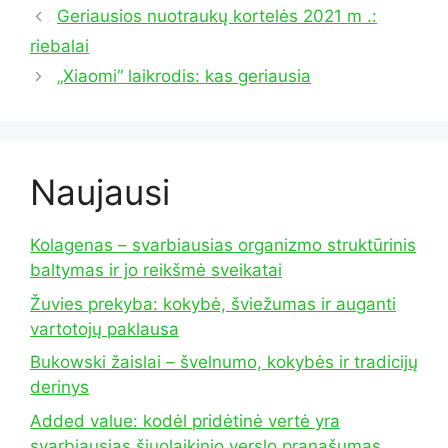
Geriausios nuotraukų kortelės 2021 m .:
riebalai
„Xiaomi“ laikrodis: kas geriausia
Naujausi
Kolagenas – svarbiausias organizmo struktūrinis
baltymas ir jo reikšmė sveikatai
Žuvies prekyba: kokybė, šviežumas ir auganti
vartotojų paklausa
Bukowski žaislai – švelnumo, kokybės ir tradicijų
derinys
Added value: kodėl pridėtinė vertė yra
svarbiausias šiuolaikinio verslo pranašumas