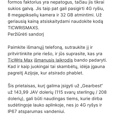
formos faktorius yra nepatogus, tačiau jis tikrai
sukios galvą. Jis taip pat gali pasigirti 4G ryšiu,
8 megapikselių kamera ir 32 GB atmintimi. Už
geriausią kainą atsiskaitydami naudokite kodą
TICWRISMAXS.
Peržiūrėti sandorį
Paimkite išmanųjį telefoną, sutraukite jį ir
pritvirtinkite prie riešo, ir jūs suprasite, kas yra
TicWris Max
išmanusis laikrodis
bando padaryti.
Kad ir kaip juokingai tai skambėtų, idėja įgauna
pagreitį Azijoje, kur atsirado phablet.
Šis prietaisas, kurį galima įsigyti už „Gearbest“
už 143,99 JAV dolerių (115 svarų sterlingų / 208
dolerių), gali būti naudingas tiems, kurie dirba
sudėtingoje lauko aplinkoje, nes jo 4G ryšys ir
IP67 atsparumas vandeniui.