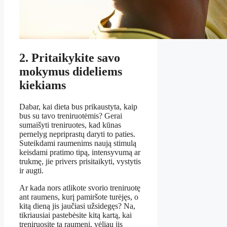
2. Pritaikykite savo
mokymus dideliems
kiekiams
Dabar, kai dieta bus prikaustyta, kaip
bus su tavo treniruotėmis? Gerai
sumaišyti treniruotes, kad kūnas
pernelyg nepriprastų daryti to paties.
Suteikdami raumenims naują stimulą
keisdami pratimo tipą, intensyvumą ar
trukmę, jie privers prisitaikyti, vystytis
ir augti.
Ar kada nors atlikote svorio treniruotę
ant raumens, kurį pamiršote turėjęs, o
kitą dieną jis jaučiasi užsidegęs? Na,
tikriausiai pastebėsite kitą kartą, kai
treniruosite tą raumenį, vėliau jis