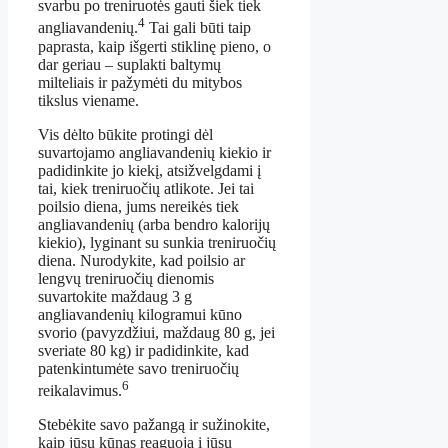
svarbu po treniruotės gauti šiek tiek
4
angliavandenių.
Tai gali būti taip
paprasta, kaip išgerti stiklinę pieno, o
dar geriau – suplakti baltymų
milteliais ir pažymėti du mitybos
tikslus viename.
Vis dėlto būkite protingi dėl
suvartojamo angliavandenių kiekio ir
padidinkite jo kiekį, atsižvelgdami į
tai, kiek treniruočių atlikote. Jei tai
poilsio diena, jums nereikės tiek
angliavandenių (arba bendro kalorijų
kiekio), lyginant su sunkia treniruočių
diena. Nurodykite, kad poilsio ar
lengvų treniruočių dienomis
suvartokite maždaug 3 g
angliavandenių kilogramui kūno
svorio (pavyzdžiui, maždaug 80 g, jei
sveriate 80 kg) ir padidinkite, kad
patenkintumėte savo treniruočių
6
reikalavimus.
Stebėkite savo pažangą ir sužinokite,
kaip jūsų kūnas reaguoja į jūsų