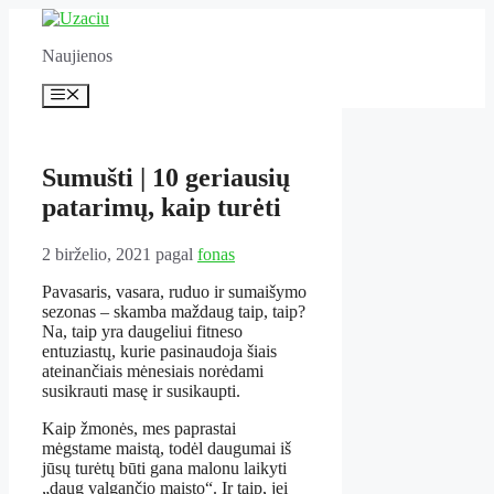
Pereiti
prie
Naujienos
turinio
Meniu
Sumušti | 10 geriausių
patarimų, kaip turėti
2 birželio, 2021
pagal
fonas
Pavasaris, vasara, ruduo ir sumaišymo
sezonas – skamba maždaug taip, taip?
Na, taip yra daugeliui fitneso
entuziastų, kurie pasinaudoja šiais
ateinančiais mėnesiais norėdami
susikrauti masę ir susikaupti.
Kaip žmonės, mes paprastai
mėgstame maistą, todėl daugumai iš
jūsų turėtų būti gana malonu laikyti
„daug valgančio maisto“. Ir taip, jei