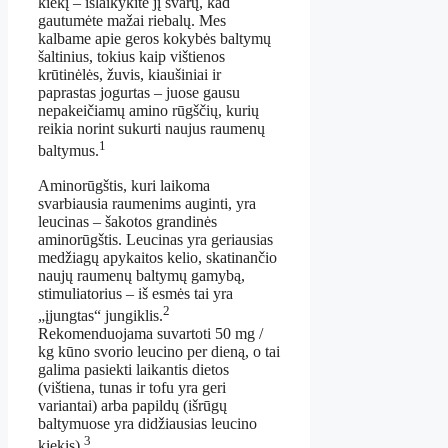
kiekį – išlaikykite jį švarų, kad
gautumėte mažai riebalų. Mes
kalbame apie geros kokybės baltymų
šaltinius, tokius kaip vištienos
krūtinėlės, žuvis, kiaušiniai ir
paprastas jogurtas – juose gausu
nepakeičiamų amino rūgščių, kurių
reikia norint sukurti naujus raumenų
1
baltymus.
Aminorūgštis, kuri laikoma
svarbiausia raumenims auginti, yra
leucinas – šakotos grandinės
aminorūgštis. Leucinas yra geriausias
medžiagų apykaitos kelio, skatinančio
naujų raumenų baltymų gamybą,
stimuliatorius – iš esmės tai yra
2
„įjungtas“ jungiklis.
Rekomenduojama suvartoti 50 mg /
kg kūno svorio leucino per dieną, o tai
galima pasiekti laikantis dietos
(vištiena, tunas ir tofu yra geri
variantai) arba papildų (išrūgų
baltymuose yra didžiausias leucino
3
kiekis).