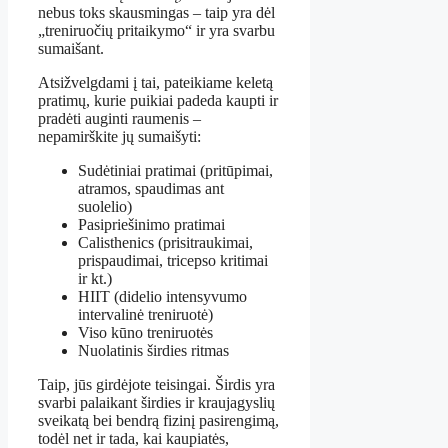
nebus toks skausmingas – taip yra dėl
„treniruočių pritaikymo“ ir yra svarbu
sumaišant.
Atsižvelgdami į tai, pateikiame keletą
pratimų, kurie puikiai padeda kaupti ir
pradėti auginti raumenis –
nepamirškite jų sumaišyti:
Sudėtiniai pratimai (pritūpimai,
atramos, spaudimas ant
suolelio)
Pasipriešinimo pratimai
Calisthenics (prisitraukimai,
prispaudimai, tricepso kritimai
ir kt.)
HIIT (didelio intensyvumo
intervalinė treniruotė)
Viso kūno treniruotės
Nuolatinis širdies ritmas
Taip, jūs girdėjote teisingai. Širdis yra
svarbi palaikant širdies ir kraujagyslių
sveikatą bei bendrą fizinį pasirengimą,
todėl net ir tada, kai kaupiatės,