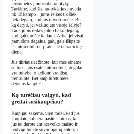
leistumėtės į nuostabų nuotykį.
Tarkime, kad šis nuotykis jus nuveda
tik už kampo – jums reikės tik šiek
tiek degalų, kad jus nuvestumėte. Bet
ką daryti, jei važiuojate visoje šalyje?
Tada jums reikės pilno bako degalų,
kad galėtumėte keliauti. Arba, jei visai
pamiršote degalus, galų gale išlipsite
iš automobilio ir praleisite netradicinę
dieną.
Jūs tikriausiai žinote, kur mes einame
su tuo – jūs esate automobilis, degalai
yra mityba, o kelionė yra jūsų
treniruotė. Bet kaip turėtumėte
degalus kaupti?
Ką turėčiau valgyti, kad
greitai susikaupčiau?
Kaip jau sakėme, vien todėl, kad jūs
kaupiate, tai nėra pasiteisinimas, kai
jūs tai darote ant nesveiko maisto ir
padvigubinate suvartojamų kalorijų