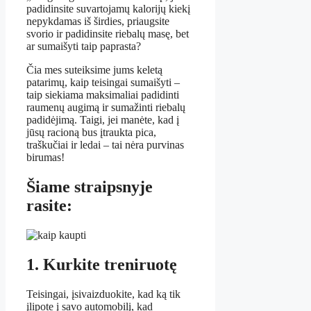
padidinsite suvartojamų kalorijų kiekį
nepykdamas iš širdies, priaugsite
svorio ir padidinsite riebalų masę, bet
ar sumaišyti taip paprasta?
Čia mes suteiksime jums keletą
patarimų, kaip teisingai sumaišyti –
taip siekiama maksimaliai padidinti
raumenų augimą ir sumažinti riebalų
padidėjimą. Taigi, jei manėte, kad į
jūsų racioną bus įtraukta pica,
traškučiai ir ledai – tai nėra purvinas
birumas!
Šiame straipsnyje
rasite:
1. Kurkite treniruotę
Teisingai, įsivaizduokite, kad ką tik
įlipote į savo automobilį, kad