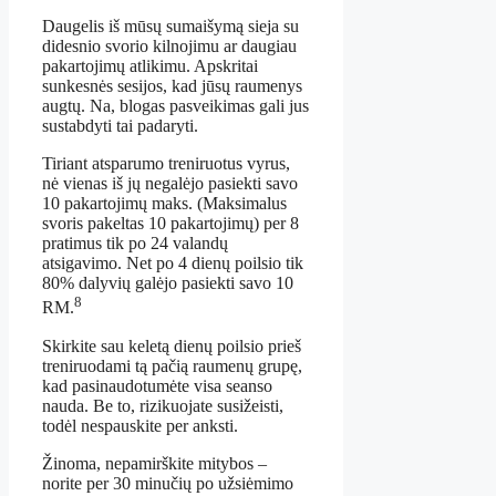
Daugelis iš mūsų sumaišymą sieja su
didesnio svorio kilnojimu ar daugiau
pakartojimų atlikimu. Apskritai
sunkesnės sesijos, kad jūsų raumenys
augtų. Na, blogas pasveikimas gali jus
sustabdyti tai padaryti.
Tiriant atsparumo treniruotus vyrus,
nė vienas iš jų negalėjo pasiekti savo
10 pakartojimų maks. (Maksimalus
svoris pakeltas 10 pakartojimų) per 8
pratimus tik po 24 valandų
atsigavimo. Net po 4 dienų poilsio tik
80% dalyvių galėjo pasiekti savo 10
8
RM.
Skirkite sau keletą dienų poilsio prieš
treniruodami tą pačią raumenų grupę,
kad pasinaudotumėte visa seanso
nauda. Be to, rizikuojate susižeisti,
todėl nespauskite per anksti.
Žinoma, nepamirškite mitybos –
norite per 30 minučių po užsiėmimo