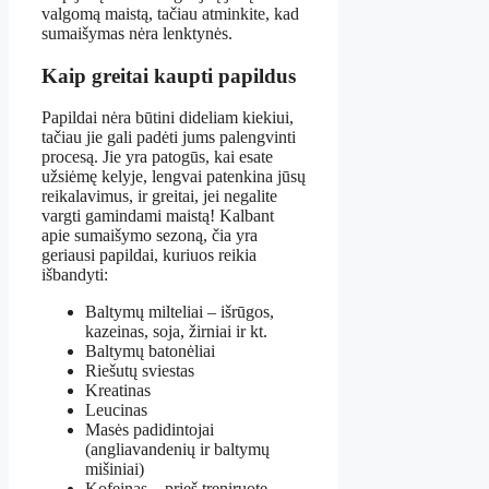
valgomą maistą, tačiau atminkite, kad
sumaišymas nėra lenktynės.
Kaip greitai kaupti papildus
Papildai nėra būtini dideliam kiekiui,
tačiau jie gali padėti jums palengvinti
procesą. Jie yra patogūs, kai esate
užsiėmę kelyje, lengvai patenkina jūsų
reikalavimus, ir greitai, jei negalite
vargti gamindami maistą! Kalbant
apie sumaišymo sezoną, čia yra
geriausi papildai, kuriuos reikia
išbandyti:
Baltymų milteliai – išrūgos,
kazeinas, soja, žirniai ir kt.
Baltymų batonėliai
Riešutų sviestas
Kreatinas
Leucinas
Masės padidintojai
(angliavandenių ir baltymų
mišiniai)
Kofeinas – prieš treniruotę