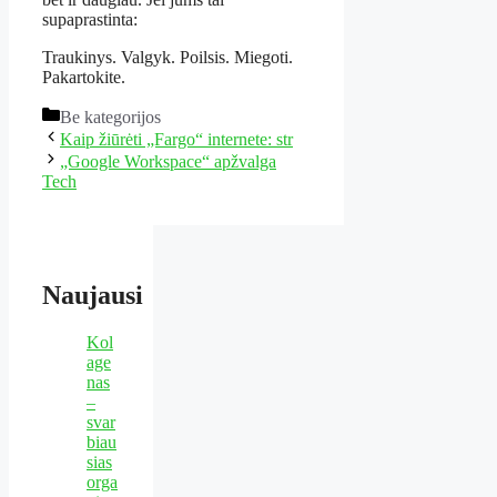
supaprastinta:
Traukinys. Valgyk. Poilsis. Miegoti.
Pakartokite.
Kategorijos
Be kategorijos
Kaip žiūrėti „Fargo“ internete: str
„Google Workspace“ apžvalga
Tech
Naujausi
Kol
age
nas
–
svar
biau
sias
orga