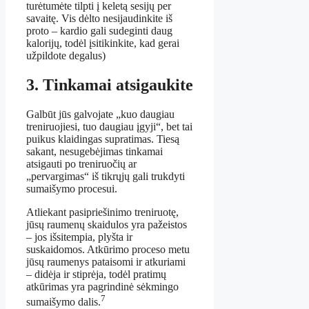
turėtumėte tilpti į keletą sesijų per
savaitę. Vis dėlto nesijaudinkite iš
proto – kardio gali sudeginti daug
kalorijų, todėl įsitikinkite, kad gerai
užpildote degalus)
3. Tinkamai atsigaukite
Galbūt jūs galvojate „kuo daugiau
treniruojiesi, tuo daugiau įgyji“, bet tai
puikus klaidingas supratimas. Tiesą
sakant, nesugebėjimas tinkamai
atsigauti po treniruočių ar
„pervargimas“ iš tikrųjų gali trukdyti
sumaišymo procesui.
Atliekant pasipriešinimo treniruotę,
jūsų raumenų skaidulos yra pažeistos
– jos išsitempia, plyšta ir
suskaidomos. Atkūrimo proceso metu
jūsų raumenys pataisomi ir atkuriami
– didėja ir stiprėja, todėl pratimų
atkūrimas yra pagrindinė sėkmingo
7
sumaišymo dalis.