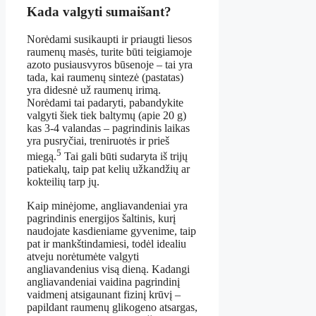
Kada valgyti sumaišant?
Norėdami susikaupti ir priaugti liesos
raumenų masės, turite būti teigiamoje
azoto pusiausvyros būsenoje – tai yra
tada, kai raumenų sintezė (pastatas)
yra didesnė už raumenų irimą.
Norėdami tai padaryti, pabandykite
valgyti šiek tiek baltymų (apie 20 g)
kas 3-4 valandas – pagrindinis laikas
yra pusryčiai, treniruotės ir prieš
5
miegą.
Tai gali būti sudaryta iš trijų
patiekalų, taip pat kelių užkandžių ar
kokteilių tarp jų.
Kaip minėjome, angliavandeniai yra
pagrindinis energijos šaltinis, kurį
naudojate kasdieniame gyvenime, taip
pat ir mankštindamiesi, todėl idealiu
atveju norėtumėte valgyti
angliavandenius visą dieną. Kadangi
angliavandeniai vaidina pagrindinį
vaidmenį atsigaunant fizinį krūvį –
papildant raumenų glikogeno atsargas,