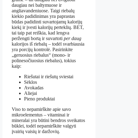
daugiau nei baltymuose ir
angliavandeniuose. Taigi riebalų
kiekio padidinimas yra paprastas
būdas padidinti suvartojamų kalorijų
kiekį ir įvesti kalorijų perteklių. BET,
tai taip pat reiškia, kad lengva
peržengti bortą ir suvartoti
per daug
kalorijos iš riebalų – todėl svarbiausia
yra porcijų kontrolė. Pasirinkite
„geruosius riebalus“ (mono- ir
polinesočiuosius riebalus), tokius
kaip:
Riešutai ir riešutų sviestai
Sėklos
Avokadas
Aliejai
Pieno produktai
Viso to nepamirškite apie savo
mikroelementus – vitaminai ir
mineralai yra būtini bendros sveikatos
būklei, todėl nepamirškite valgyti
įvairių vaisių ir daržovių.