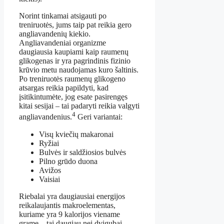
Norint tinkamai atsigauti po
treniruotės, jums taip pat reikia gero
angliavandenių kiekio.
Angliavandeniai organizme
daugiausia kaupiami kaip raumenų
glikogenas ir yra pagrindinis fizinio
krūvio metu naudojamas kuro šaltinis.
Po treniruotės raumenų glikogeno
atsargas reikia papildyti, kad
įsitikintumėte, jog esate pasirengęs
kitai sesijai – tai padaryti reikia valgyti
4
angliavandenius.
Geri variantai:
Visų kviečių makaronai
Ryžiai
Bulvės ir saldžiosios bulvės
Pilno grūdo duona
Avižos
Vaisiai
Riebalai yra daugiausiai energijos
reikalaujantis makroelementas,
kuriame yra 9 kalorijos viename
grame – tai daugiau nei dvigubai