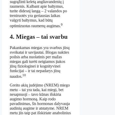
sugrąžinti keletą angliavandenių į
raumenis. Kalbant apie baltymus,
turite didesnį langą – 2 valandos po
treniruotės yra geriausias laikas
valgyti baltymus, kad būtų
9
optimizuotas raumenų augimas.
4. Miegas – tai svarbu
Pakankamas miegas yra svarbus jūsų
sveikatai ir savijautai. Blogas nakties
poilsis arba nuolatinis per mažas
miegas gali turėti neigiamos įtakos
jūsų fiziologinei ir kognityvinei
funkcijai – ir tai nepadarys jūsų
10
naudos.
Greito akių judėjimo (NREM) miego
metu – tai yra tada, kai miegi, bet
nesapnuoji – tavo kūnas išskiria
augimo hormoną. Kaip rodo
pavadinimas, šis hormonas dalyvauja
audinių augime ir atstatyme. NREM
metu jūs taip pat išskiriate anabolinius