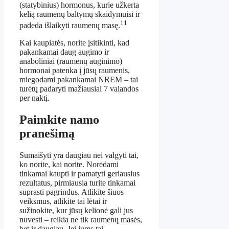
(statybinius) hormonus, kurie užkerta
kelią raumenų baltymų skaidymuisi ir
11
padeda išlaikyti raumenų masę.
Kai kaupiatės, norite įsitikinti, kad
pakankamai daug augimo ir
anaboliniai (raumenų auginimo)
hormonai patenka į jūsų raumenis,
miegodami pakankamai NREM – tai
turėtų padaryti mažiausiai 7 valandos
per naktį.
Paimkite namo
pranešimą
Sumaišyti yra daugiau nei valgyti tai,
ko norite, kai norite. Norėdami
tinkamai kaupti ir pamatyti geriausius
rezultatus, pirmiausia turite tinkamai
suprasti pagrindus. Atlikite šiuos
veiksmus, atlikite tai lėtai ir
sužinokite, kur jūsų kelionė gali jus
nuvesti – reikia ne tik raumenų masės,
bet ir daugiau. Jei jums tai