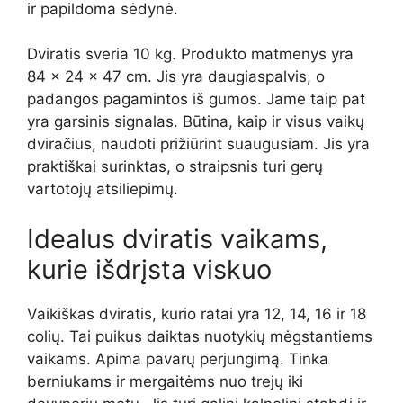
ir papildoma sėdynė.
Dviratis sveria 10 kg. Produkto matmenys yra
84 x 24 x 47 cm. Jis yra daugiaspalvis, o
padangos pagamintos iš gumos. Jame taip pat
yra garsinis signalas. Būtina, kaip ir visus vaikų
dviračius, naudoti prižiūrint suaugusiam. Jis yra
praktiškai surinktas, o straipsnis turi gerų
vartotojų atsiliepimų.
Idealus dviratis vaikams,
kurie išdrįsta viskuo
Vaikiškas dviratis, kurio ratai yra 12, 14, 16 ir 18
colių. Tai puikus daiktas nuotykių mėgstantiems
vaikams. Apima pavarų perjungimą. Tinka
berniukams ir mergaitėms nuo trejų iki