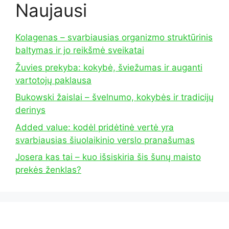
Naujausi
Kolagenas – svarbiausias organizmo struktūrinis
baltymas ir jo reikšmė sveikatai
Žuvies prekyba: kokybė, šviežumas ir auganti
vartotojų paklausa
Bukowski žaislai – švelnumo, kokybės ir tradicijų
derinys
Added value: kodėl pridėtinė vertė yra
svarbiausias šiuolaikinio verslo pranašumas
Josera kas tai – kuo išsiskiria šis šunų maisto
prekės ženklas?