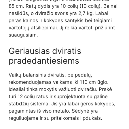
85 cm. Ratų dydis yra 10 colių (10 colių). Balnai
neslidūs, o dviračio svoris yra 2,7 kg. Labai
geras kainos ir kokybės santykis bei teigiami
vartotojų atsiliepimai. Jį reikia vartoti prižiūrint
suaugusiam.
Geriausias dviratis
pradedantiesiems
Vaikų balansinis dviratis, be pedalų,
rekomenduojamas vaikams iki 110 cm ūgio.
Idealiai tinka mokytis važiuoti dviračiu. Prekė
turi 12 colių ratus ir suprojektuota su galine
stabdžių sistema. Jis yra labai geros kokybės,
pagamintas iš viso metalo. Sėdynė yra
reguliuojama ir su pritaikomais lipdukais.