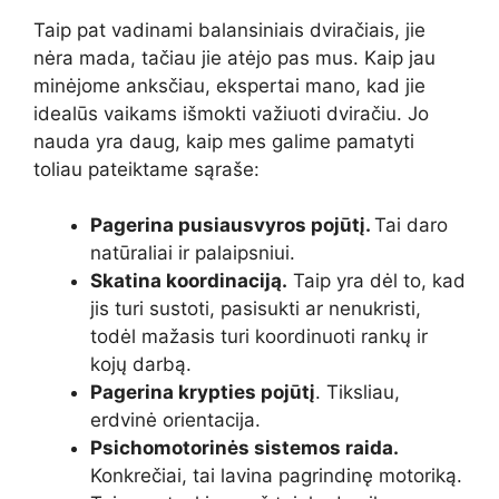
Taip pat vadinami balansiniais dviračiais, jie
nėra mada, tačiau jie atėjo pas mus. Kaip jau
minėjome anksčiau, ekspertai mano, kad jie
idealūs vaikams išmokti važiuoti dviračiu. Jo
nauda yra daug, kaip mes galime pamatyti
toliau pateiktame sąraše:
Pagerina pusiausvyros pojūtį.
Tai daro
natūraliai ir palaipsniui.
Skatina koordinaciją.
Taip yra dėl to, kad
jis turi sustoti, pasisukti ar nenukristi,
todėl mažasis turi koordinuoti rankų ir
kojų darbą.
Pagerina krypties pojūtį
. Tiksliau,
erdvinė orientacija.
Psichomotorinės sistemos raida.
Konkrečiai, tai lavina pagrindinę motoriką.