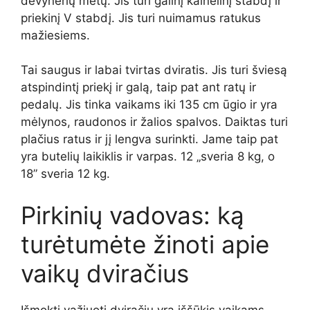
devynerių metų. Jis turi galinį kalnelinį stabdį ir
priekinį V stabdį. Jis turi nuimamus ratukus
mažiesiems.
Tai saugus ir labai tvirtas dviratis. Jis turi šviesą
atspindintį priekį ir galą, taip pat ant ratų ir
pedalų. Jis tinka vaikams iki 135 cm ūgio ir yra
mėlynos, raudonos ir žalios spalvos. Daiktas turi
plačius ratus ir jį lengva surinkti. Jame taip pat
yra butelių laikiklis ir varpas. 12 „sveria 8 kg, o
18” sveria 12 kg.
Pirkinių vadovas: ką
turėtumėte žinoti apie
vaikų dviračius
Išmokti važiuoti dviračiu yra iššūkis vaikams,