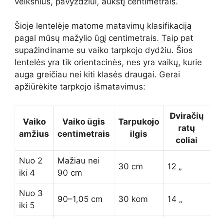
veiksnius, pavyzdžiui, aukštį centimetrais.
Šioje lentelėje matome matavimų klasifikaciją
pagal mūsų mažylio ūgį centimetrais. Taip pat
supažindiname su vaiko tarpkojo dydžiu. Šios
lentelės yra tik orientacinės, nes yra vaikų, kurie
auga greičiau nei kiti klasės draugai. Gerai
apžiūrėkite tarpkojo išmatavimus:
Dviračių
Vaiko
Vaiko ūgis
Tarpukojo
ratų
amžius
centimetrais
ilgis
coliai
Nuo 2
Mažiau nei
30 cm
12 „
iki 4
90 cm
Nuo 3
90–1,05 cm
30 kom
14 „
iki 5