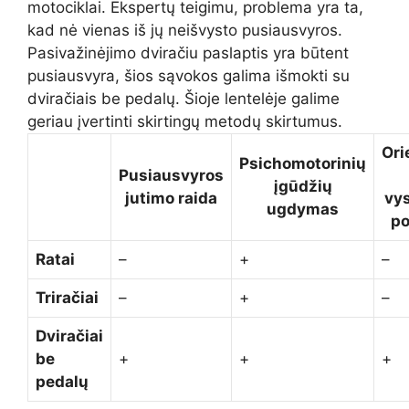
motociklai. Ekspertų teigimu, problema yra ta,
kad nė vienas iš jų neišvysto pusiausvyros.
Pasivažinėjimo dviračiu paslaptis yra būtent
pusiausvyra, šios sąvokos galima išmokti su
dviračiais be pedalų. Šioje lentelėje galime
geriau įvertinti skirtingų metodų skirtumus.
Ori
Psichomotorinių
Pusiausvyros
įgūdžių
jutimo raida
vy
ugdymas
po
Ratai
–
+
–
Triračiai
–
+
–
Dviračiai
be
+
+
+
pedalų