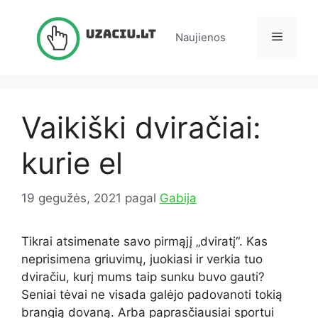
Pereiti
prie
Meniu
Naujienos
turinio
Vaikiški dviračiai:
kurie el
19 gegužės, 2021
pagal
Gabija
Tikrai atsimenate savo pirmąjį „dviratį“. Kas
neprisimena griuvimų, juokiasi ir verkia tuo
dviračiu, kurį mums taip sunku buvo gauti?
Seniai tėvai ne visada galėjo padovanoti tokią
brangią dovaną. Arba paprasčiausiai sportui