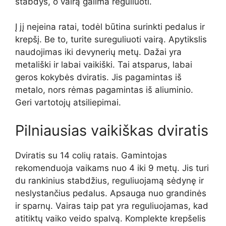
stabdys, o vairą galima reguliuoti.
Į jį neįeina ratai, todėl būtina surinkti pedalus ir
krepšį. Be to, turite sureguliuoti vairą. Apytikslis
naudojimas iki devynerių metų. Dažai yra
metališki ir labai vaikiški. Tai atsparus, labai
geros kokybės dviratis. Jis pagamintas iš
metalo, nors rėmas pagamintas iš aliuminio.
Geri vartotojų atsiliepimai.
Pilniausias vaikiškas dviratis
Dviratis su 14 colių ratais. Gamintojas
rekomenduoja vaikams nuo 4 iki 9 metų. Jis turi
du rankinius stabdžius, reguliuojamą sėdynę ir
neslystančius pedalus. Apsauga nuo grandinės
ir sparnų. Vairas taip pat yra reguliuojamas, kad
atitiktų vaiko veido spalvą. Komplekte krepšelis