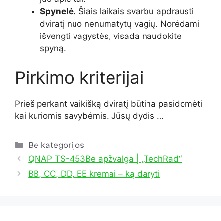
Spynelė.
Šiais laikais svarbu apdrausti
dviratį nuo nenumatytų vagių. Norėdami
išvengti vagystės, visada naudokite
spyną.
Pirkimo kriterijai
Prieš perkant vaikišką dviratį būtina pasidomėti
kai kuriomis savybėmis. Jūsų dydis …
Kategorijos
Be kategorijos
QNAP TS-453Be apžvalga | „TechRad“
BB, CC, DD, EE kremai – ką daryti