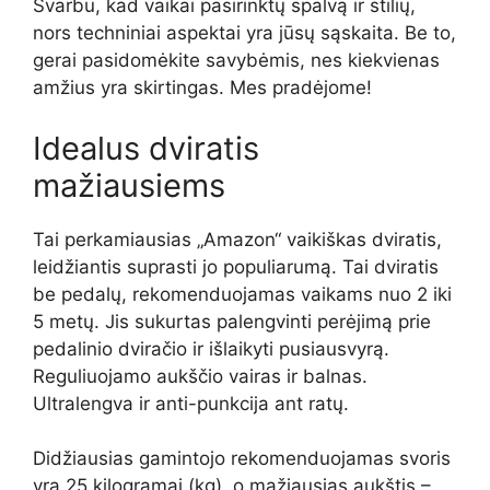
Svarbu, kad vaikai pasirinktų spalvą ir stilių,
nors techniniai aspektai yra jūsų sąskaita. Be to,
gerai pasidomėkite savybėmis, nes kiekvienas
amžius yra skirtingas. Mes pradėjome!
Idealus dviratis
mažiausiems
Tai perkamiausias „Amazon“ vaikiškas dviratis,
leidžiantis suprasti jo populiarumą. Tai dviratis
be pedalų, rekomenduojamas vaikams nuo 2 iki
5 metų. Jis sukurtas palengvinti perėjimą prie
pedalinio dviračio ir išlaikyti pusiausvyrą.
Reguliuojamo aukščio vairas ir balnas.
Ultralengva ir anti-punkcija ant ratų.
Didžiausias gamintojo rekomenduojamas svoris
yra 25 kilogramai (kg), o mažiausias aukštis –