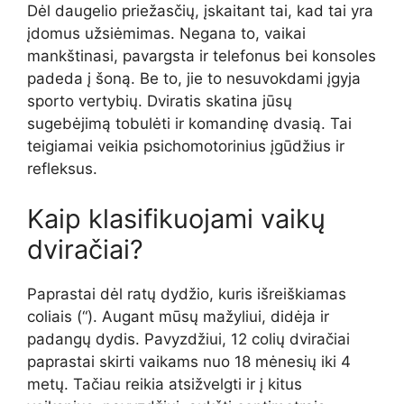
Dėl daugelio priežasčių, įskaitant tai, kad tai yra
įdomus užsiėmimas. Negana to, vaikai
mankštinasi, pavargsta ir telefonus bei konsoles
padeda į šoną. Be to, jie to nesuvokdami įgyja
sporto vertybių. Dviratis skatina jūsų
sugebėjimą tobulėti ir komandinę dvasią. Tai
teigiamai veikia psichomotorinius įgūdžius ir
refleksus.
Kaip klasifikuojami vaikų
dviračiai?
Paprastai dėl ratų dydžio, kuris išreiškiamas
coliais (“). Augant mūsų mažyliui, didėja ir
padangų dydis. Pavyzdžiui, 12 colių dviračiai
paprastai skirti vaikams nuo 18 mėnesių iki 4
metų. Tačiau reikia atsižvelgti ir į kitus