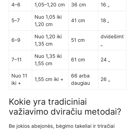
4–6
1,05–1,20 cm
36 cm
16 „
Nuo 1,05 iki
5–7
41 cm
18 „
1,20 cm
Nuo 1,20 iki
dvidešimt
6–9
51 cm
1,35 cm
„
Nuo 1,35 iki
7–11
61 cm
24 „
1,55 cm
Nuo 11
66 arba
1,55 cm iki +
26 „
iki +
daugiau
Kokie yra tradiciniai
važiavimo dviračiu metodai?
Be jokios abejonės, bėgimo takeliai ir triračiai