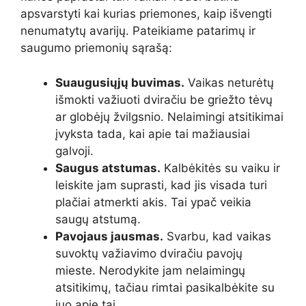
apsvarstyti kai kurias priemones, kaip išvengti
nenumatytų avarijų. Pateikiame patarimų ir
saugumo priemonių sąrašą:
Suaugusiųjų buvimas.
Vaikas neturėtų
išmokti važiuoti dviračiu be griežto tėvų
ar globėjų žvilgsnio. Nelaimingi atsitikimai
įvyksta tada, kai apie tai mažiausiai
galvoji.
Saugus atstumas.
Kalbėkitės su vaiku ir
leiskite jam suprasti, kad jis visada turi
plačiai atmerkti akis. Tai ypač veikia
saugų atstumą.
Pavojaus jausmas.
Svarbu, kad vaikas
suvoktų važiavimo dviračiu pavojų
mieste. Nerodykite jam nelaimingų
atsitikimų, tačiau rimtai pasikalbėkite su
juo apie tai.