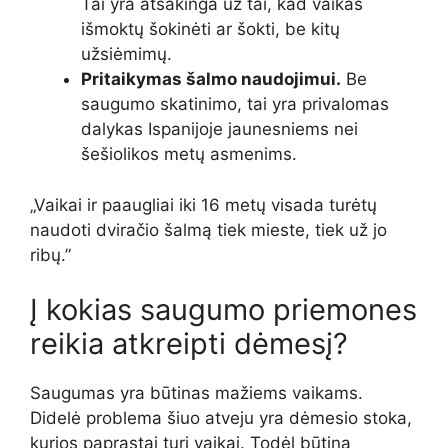
Tai yra atsakinga už tai, kad vaikas
išmoktų šokinėti ar šokti, be kitų
užsiėmimų.
Pritaikymas šalmo naudojimui.
Be
saugumo skatinimo, tai yra privalomas
dalykas Ispanijoje jaunesniems nei
šešiolikos metų asmenims.
„Vaikai ir paaugliai iki 16 metų visada turėtų
naudoti dviračio šalmą tiek mieste, tiek už jo
ribų.”
Į kokias saugumo priemones
reikia atkreipti dėmesį?
Saugumas yra būtinas mažiems vaikams.
Didelė problema šiuo atveju yra dėmesio stoka,
kurios paprastai turi vaikai. Todėl būtina