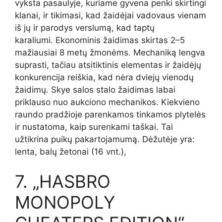
vyksta pasaulyje, kuriame gyvena penki skirtingi
klanai, ir tikimasi, kad žaidėjai vadovaus vienam
iš jų ir parodys verslumą, kad taptų
karaliumi. Ekonominis žaidimas skirtas 2–5
mažiausiai 8 metų žmonėms. Mechaniką lengva
suprasti, tačiau atsitiktinis elementas ir žaidėjų
konkurencija reiškia, kad nėra dviejų vienodų
žaidimų. Skye salos stalo žaidimas labai
priklauso nuo aukciono mechanikos. Kiekvieno
raundo pradžioje parenkamos tinkamos plytelės
ir nustatoma, kaip surenkami taškai. Tai
užtikrina puikų pakartojamumą. Dėžutėje yra:
lenta, balų žetonai (16 vnt.),
7. „HASBRO
MONOPOLY