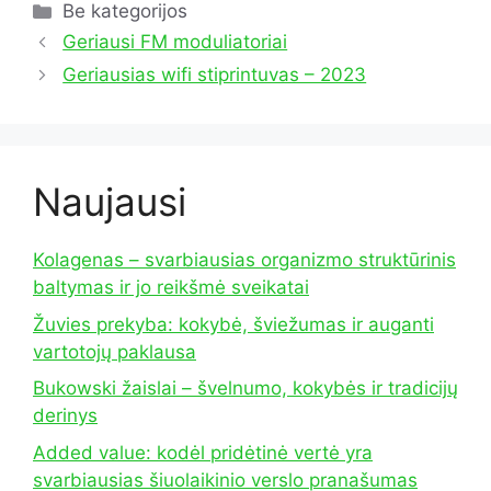
Kategorijos
Be kategorijos
Geriausi FM moduliatoriai
Geriausias wifi stiprintuvas – 2023
Naujausi
Kolagenas – svarbiausias organizmo struktūrinis
baltymas ir jo reikšmė sveikatai
Žuvies prekyba: kokybė, šviežumas ir auganti
vartotojų paklausa
Bukowski žaislai – švelnumo, kokybės ir tradicijų
derinys
Added value: kodėl pridėtinė vertė yra
svarbiausias šiuolaikinio verslo pranašumas