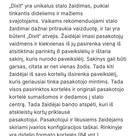
„Dixit“ yra unikalus stalo žaidimas, puikiai
tinkantis dideliems ir mažiems
svajotojams. Vaikams rekomenduojami stalo
žaidimai dažnai pritraukia vaizduotę, ir tai yra
būtent „Dixit“ atvejis. Žaidėjai imasi pasakotojų
vaidmens ir kiekvienas iš jų pasirenka vieną iš
atsitiktinai parinktų 6 paveikslėlių ir ištaria
sakinį, kuris nurodo paveikslėlį. Sakinys gali būti
garsas, citata ar net vienas žodis. Tada kiti
žaidėjai iš savo kortelių išsirenka paveikslėlį,
kuris geriausiai tinka pasakotojo mintims. Tada
visos pasirinktos kortelės ir originali pasakotojo
kortelė sumaišomos ir dedamos į stalo
centrą. Tada žaidėjai bando atspėti, kuri iš
atskleistų kortų priklausė
pasakotojui. Pasakotojui ir likusiems žaidėjams
skiriami įvairios konfigūracijos taškai. Rinkinyje
yra didelio formato kortelės (84 vnt.),