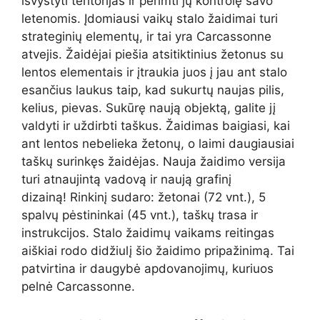
išvystyti teritorijas ir perimti jų kontrolę savo
letenomis. Įdomiausi vaikų stalo žaidimai turi
strateginių elementų, ir tai yra Carcassonne
atvejis. Žaidėjai piešia atsitiktinius žetonus su
lentos elementais ir įtraukia juos į jau ant stalo
esančius laukus taip, kad sukurtų naujas pilis,
kelius, pievas. Sukūrę naują objektą, galite jį
valdyti ir uždirbti taškus. Žaidimas baigiasi, kai
ant lentos nebelieka žetonų, o laimi daugiausiai
taškų surinkęs žaidėjas. Nauja žaidimo versija
turi atnaujintą vadovą ir naują grafinį
dizainą! Rinkinį sudaro: žetonai (72 vnt.), 5
spalvų pėstininkai (45 vnt.), taškų trasa ir
instrukcijos. Stalo žaidimų vaikams reitingas
aiškiai rodo didžiulį šio žaidimo pripažinimą. Tai
patvirtina ir daugybė apdovanojimų, kuriuos
pelnė Carcassonne.