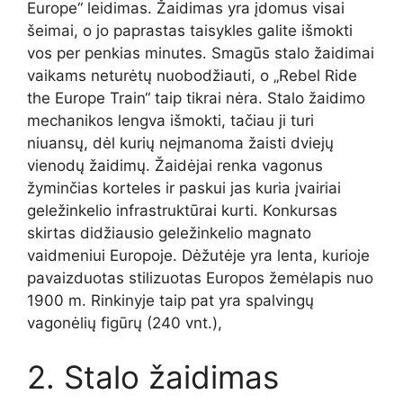
Europe“ leidimas. Žaidimas yra įdomus visai
šeimai, o jo paprastas taisykles galite išmokti
vos per penkias minutes. Smagūs stalo žaidimai
vaikams neturėtų nuobodžiauti, o „Rebel Ride
the Europe Train“ taip tikrai nėra. Stalo žaidimo
mechanikos lengva išmokti, tačiau ji turi
niuansų, dėl kurių neįmanoma žaisti dviejų
vienodų žaidimų. Žaidėjai renka vagonus
žyminčias korteles ir paskui jas kuria įvairiai
geležinkelio infrastruktūrai kurti. Konkursas
skirtas didžiausio geležinkelio magnato
vaidmeniui Europoje. Dėžutėje yra lenta, kurioje
pavaizduotas stilizuotas Europos žemėlapis nuo
1900 m. Rinkinyje taip pat yra spalvingų
vagonėlių figūrų (240 vnt.),
2. Stalo žaidimas