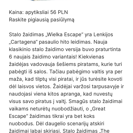
Kaina: apytiksliai 56 PLN
Raskite pigiausią pasiūlymą
Stalo žaidimas „Wielka Escape“ yra Lenkijos
„Cartagena“ pasaulio hito leidimas. Nauja
klasikinio stalo žaidimo versija buvo praturtinta
6 naujais žaidimo variantais! Kiekvienas
žaidėjas vadovauja šešiems piratams, kurie turi
pabėgti iš salos. Tačiau pabėgimo valtis yra per
maža, kad tilptų visi piratai, ir jūs turėsite kovoti
dėl laisvos vietos. Žaidėjai varžosi tarpusavyje ir
naudojasi viena kitos apranga, kad nuvestų
visus savo piratus į valtį. Smagūs stalo žaidimai
vaikams neturėtų nuobodžiauti, o „Great
Escape“ žaidimas tikrai yra bet koks
nuobodus. Dėl daugelio scenarijų atskiri
žaidimai labai skiriasi. Stalo žaidimas „The