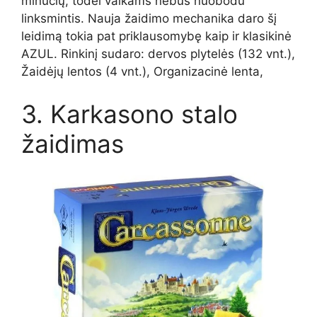
minučių, todėl vaikams nebus nuobodu
linksmintis. Nauja žaidimo mechanika daro šį
leidimą tokia pat priklausomybę kaip ir klasikinė
AZUL. Rinkinį sudaro: dervos plytelės (132 vnt.),
Žaidėjų lentos (4 vnt.), Organizacinė lenta,
3. Karkasono stalo
žaidimas