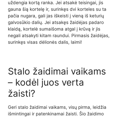
uždengia kortą ranka. Jei atsakė teisingai, jis
gauna šią kortelę ir, surinkęs dvi korteles su ta
pačia nugara, gali jas iškeisti į vieną iš keturių
galvosūkio dalių. Jei atsakęs žaidėjas padaro
klaidą, kortelė sumaišoma atgal į krūvą ir jis
negali atsakyti kitam raundui. Pirmasis žaidėjas,
surinkęs visas dėlionės dalis, laimi!
Stalo žaidimai vaikams
– kodėl juos verta
žaisti?
Geri stalo žaidimai vaikams, visų pirma, leidžia
išmintingai ir patenkinamai žaisti. Šio žaidimo