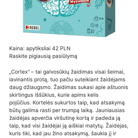
Kaina: apytiksliai 42 PLN
Raskite pigiausią pasiūlymą
„Cortex“ – tai galvosūkių žaidimas visai šeimai,
lavinantis protą, tuo pačiu suteikiant žaidėjams
daug džiaugsmo. Žaidimas sukasi apie aštuonis
skirtingus iššūkius, kurie apims kelis
pojūčius. Kortelės sukurtos taip, kad atsakymą
būtų galima rasti per trumpą laiką. Jauniausias
žaidėjas apverčia viršutinę kortą ir padeda ją
taip, kad visi žaidėjai ją aiškiai matytų. Žaidėjas,
kuris tiki, kad jau žino atsakymą, šaukia jį ir