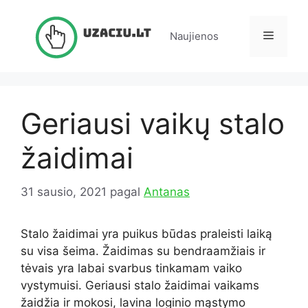
Pereiti
prie
Meniu
Naujienos
turinio
Geriausi vaikų stalo
žaidimai
31 sausio, 2021
pagal
Antanas
Stalo žaidimai yra puikus būdas praleisti laiką
su visa šeima.
Žaidimas su bendraamžiais ir
tėvais yra labai svarbus tinkamam vaiko
vystymuisi.
Geriausi stalo žaidimai vaikams
žaidžia ir mokosi, lavina loginio mąstymo