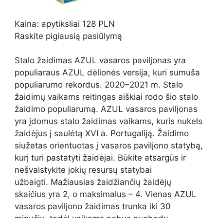
Kaina: apytiksliai 128 PLN
Raskite pigiausią pasiūlymą
Stalo žaidimas AZUL vasaros paviljonas yra
populiaraus AZUL dėlionės versija, kuri sumuša
populiarumo rekordus. 2020–2021 m. Stalo
žaidimų vaikams reitingas aiškiai rodo šio stalo
žaidimo populiarumą. AZUL vasaros paviljonas
yra įdomus stalo žaidimas vaikams, kuris nukels
žaidėjus į saulėtą XVI a. Portugaliją. Žaidimo
siužetas orientuotas į vasaros paviljono statybą,
kurį turi pastatyti žaidėjai. Būkite atsargūs ir
nešvaistykite jokių resursų statybai
užbaigti. Mažiausias žaidžiančių žaidėjų
skaičius yra 2, o maksimalus – 4. Vienas AZUL
vasaros paviljono žaidimas trunka iki 30