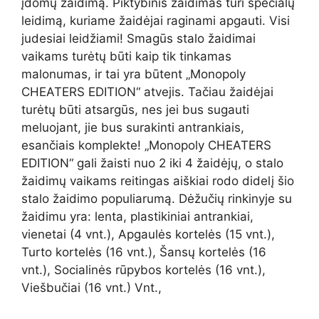
įdomų žaidimą. Piktybinis žaidimas turi specialų
leidimą, kuriame žaidėjai raginami apgauti. Visi
judesiai leidžiami! Smagūs stalo žaidimai
vaikams turėtų būti kaip tik tinkamas
malonumas, ir tai yra būtent „Monopoly
CHEATERS EDITION“ atvejis. Tačiau žaidėjai
turėtų būti atsargūs, nes jei bus sugauti
meluojant, jie bus surakinti antrankiais,
esančiais komplekte! „Monopoly CHEATERS
EDITION“ gali žaisti nuo 2 iki 4 žaidėjų, o stalo
žaidimų vaikams reitingas aiškiai rodo didelį šio
stalo žaidimo populiarumą. Dėžučių rinkinyje su
žaidimu yra: lenta, plastikiniai antrankiai,
vienetai (4 vnt.), Apgaulės kortelės (15 vnt.),
Turto kortelės (16 vnt.), Šansų kortelės (16
vnt.), Socialinės rūpybos kortelės (16 vnt.),
Viešbučiai (16 vnt.) Vnt.,