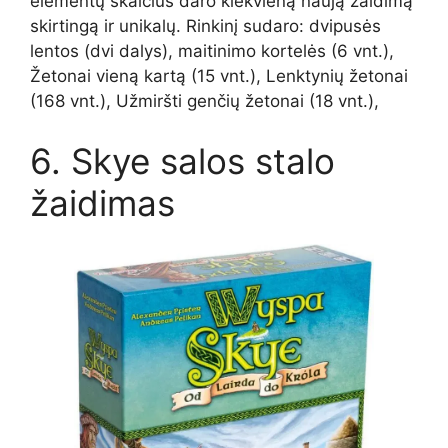
elementų skaičius daro kiekvieną naują žaidimą
skirtingą ir unikalų. Rinkinį sudaro: dvipusės
lentos (dvi dalys), maitinimo kortelės (6 vnt.),
Žetonai vieną kartą (15 vnt.), Lenktynių žetonai
(168 vnt.), Užmiršti genčių žetonai (18 vnt.),
6. Skye salos stalo
žaidimas