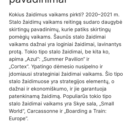
Kokius žaidimus vaikams pirkti? 2020–2021 m.
Stalo žaidimų vaikams reitingą sudaro daugybė
skirtingų pavadinimų, kurie patiks skirtingų
pomėgių vaikams. Šaunūs stalo žaidimai
vaikams dažnai yra loginiai žaidimai, lavinantys
protą. Tokio tipo stalo žaidimai, be kita ko,
apima „Azul“: „Summer Pavilion“ ir
„Cortex“. Ypatingo dėmesio nusipelno ir
įdomiausi strateginiai žaidimai vaikams. Šio tipo
stalo žaidimuose yra strategijos elementų, o
dažnai ir ekonomiškumo, ir jie garantuoja
patenkinamą žaidimą. Populiarūs tokio tipo
stalo žaidimai vaikams yra Skye sala, „Small
World“, Carcassonne ir „Boarding a Train:
Europe“.