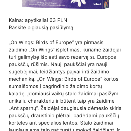
Kaina: apytiksliai 63 PLN
Raskite pigiausią pasiūlymą
„On Wings: Birds of Europe“ yra pirmasis
žaidimo „On Wings“ išplėtimas, kuriame žaidėjai
turi galimybę išplėsti savo rezervą su Europos
paukščių rūšimis. Nauji paukščiai yra nauji
sugebėjimai, leidžiantys paįvairinti žaidimo
mechaniką. „On Wings: Birds of Europe“ kortos
sumaišomos į pagrindinio žaidimo kortų
kaladę. Įdomiausi vaikų stalo žaidimai pasižymi
unikaliu charakteriu ir būtent taip yra žaidime
„Ant sparnų“. Žaidėjai daugiausia dėmesio skiria
paukščių draustinio plėtrai, padėdami paukščių
korteles ant specialios lentos. Stalo žaidimai
jauniausiems taip pat turėtų mokyti žaidžiant, ir