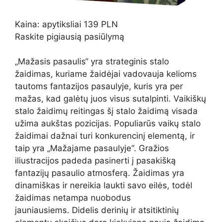
Kaina: apytiksliai 139 PLN
Raskite pigiausią pasiūlymą
„Mažasis pasaulis“ yra strateginis stalo
žaidimas, kuriame žaidėjai vadovauja kelioms
tautoms fantazijos pasaulyje, kuris yra per
mažas, kad galėtų juos visus sutalpinti. Vaikiškų
stalo žaidimų reitingas šį stalo žaidimą visada
užima aukštas pozicijas. Populiarūs vaikų stalo
žaidimai dažnai turi konkurencinį elementą, ir
taip yra „Mažajame pasaulyje“. Gražios
iliustracijos padeda pasinerti į pasakišką
fantazijų pasaulio atmosferą. Žaidimas yra
dinamiškas ir nereikia laukti savo eilės, todėl
žaidimas netampa nuobodus
jauniausiems. Didelis derinių ir atsitiktinių