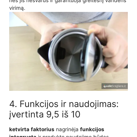
nes jis nešvarus ir garantuoja greitesnį vandens
virimą.
4. Funkcijos ir naudojimas:
įvertinta 9,5 iš 10
ketvirta
faktorius
nagrinėja
funkcijos
integruota
ir produkto naudojimo būdas.