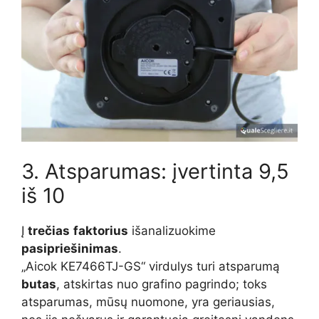
3. Atsparumas: įvertinta 9,5
iš 10
Į
trečias
faktorius
išanalizuokime
pasipriešinimas
.
„Aicok KE7466TJ-GS“ virdulys turi atsparumą
butas
, atskirtas nuo grafino pagrindo; toks
atsparumas, mūsų nuomone, yra geriausias,