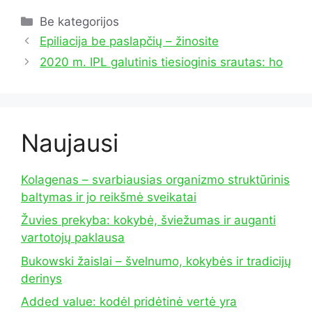
Kategorijos
Be kategorijos
Epiliacija be paslapčių – žinosite
2020 m. IPL galutinis tiesioginis srautas: ho
Naujausi
Kolagenas – svarbiausias organizmo struktūrinis
baltymas ir jo reikšmė sveikatai
Žuvies prekyba: kokybė, šviežumas ir auganti
vartotojų paklausa
Bukowski žaislai – švelnumo, kokybės ir tradicijų
derinys
Added value: kodėl pridėtinė vertė yra