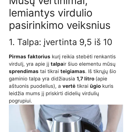
Mūsų vertinimai,
lemiantys virdulio
pasirinkimo veiksnius
1. Talpa: įvertinta 9,5 iš 10
Pirmas
faktorius
kurį reikia stebėti renkantis
virdulį, yra apie jį
talpa
ir šiuo elementu mūsų
sprendimas
tai tikrai
teigiamas
. Iš tikrųjų šio
gaminio talpa yra didžiausia
1,7 litro
(apie
aštuonis puodelius), a
vertė
tikrai
ūgio
kuris
leidžia mums jį priskirti didelių virdulių
pogrupiui.