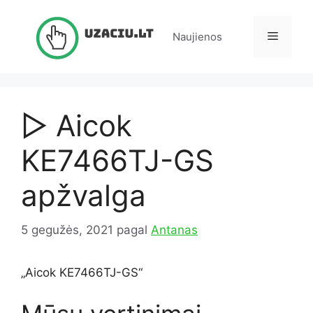
Pereiti
prie
Meniu
Naujienos
turinio
▷ Aicok
KE7466TJ-GS
apžvalga
5 gegužės, 2021
pagal
Antanas
„Aicok KE7466TJ-GS“