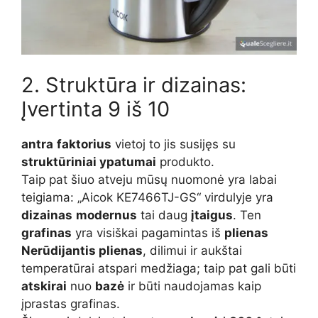
2. Struktūra ir dizainas:
Įvertinta 9 iš 10
antra
faktorius
vietoj to jis susijęs su
struktūriniai ypatumai
produkto.
Taip pat šiuo atveju mūsų nuomonė yra labai
teigiama: „Aicok KE7466TJ-GS“ virdulyje yra
dizainas
modernus
tai daug
įtaigus
. Ten
grafinas
yra visiškai pagamintas iš
plienas
Nerūdijantis plienas
, dilimui ir aukštai
temperatūrai atspari medžiaga; taip pat gali būti
atskirai
nuo
bazė
ir būti naudojamas kaip
įprastas grafinas.