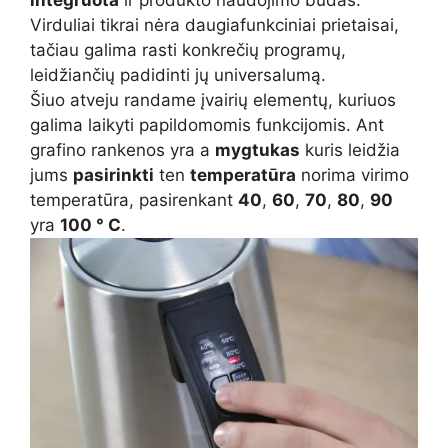
Virduliai tikrai nėra daugiafunkciniai prietaisai,
tačiau galima rasti konkrečių programų,
leidžiančių padidinti jų universalumą.
Šiuo atveju randame įvairių elementų, kuriuos
galima laikyti papildomomis funkcijomis. Ant
grafino rankenos yra a
mygtukas
kuris leidžia
jums
pasirinkti
ten
temperatūra
norima virimo
temperatūra, pasirenkant
40
,
60
,
70
,
80
,
90
yra
100 ° C
.