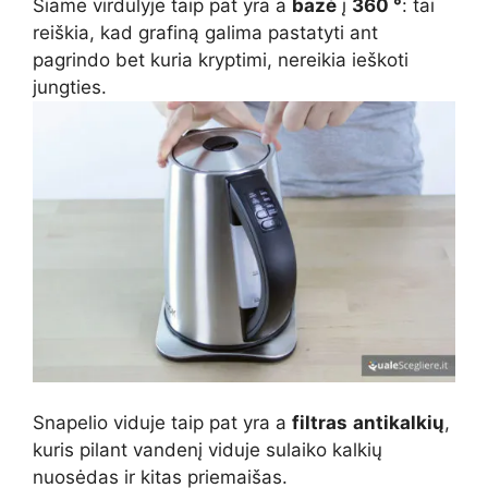
Šiame virdulyje taip pat yra a
bazė
į
360 °
: tai
reiškia, kad grafiną galima pastatyti ant
pagrindo bet kuria kryptimi, nereikia ieškoti
jungties.
Snapelio viduje taip pat yra a
filtras
antikalkių
,
kuris pilant vandenį viduje sulaiko kalkių
nuosėdas ir kitas priemaišas.